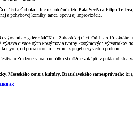
Čecháčci a Čoboláci. Ide o spoločné dielo
Pala Seriša
a
Filipa Tellera
vnej a pohybovej komiky, tanca, spevu aj improvizácie.
kostýmami do galérie MCK na Záhoráckej ulici. Od 1. do 19. októbra
čná výstava divadelných kostýmov a tvorby kostýmových výtvarníkov d
h kostýmu, od počiatočného návrhu až po jeho výslednú podobu.
ka festivalu Zejdeme sa na hambálku si môžete zakúpiť v pokladni ki
cky, Mestského centra kultúry, Bratislavského samosprávneho kr
lku.sk