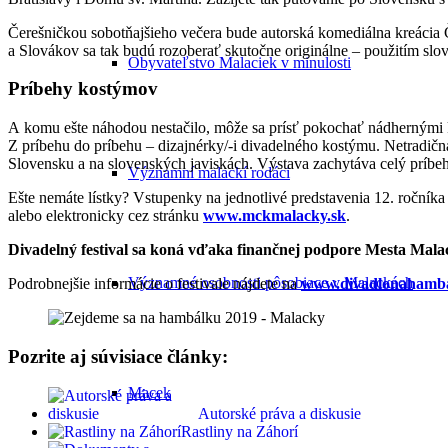
Čerešničkou sobotňajšieho večera bude autorská komediálna kreácia 
a Slovákov sa tak budú rozoberať skutočne originálne – použitím slo
Obyvateľstvo Malaciek v minulosti
Príbehy kostýmov
A komu ešte náhodou nestačilo, môže sa prísť pokochať nádhernými 
Z príbehu do príbehu – dizajnérky/-i divadelného kostýmu. Netradi
Slovensku a na slovenských javiskách. Výstava zachytáva celý príbe
Významní malackí rodáci
Ešte nemáte lístky? Vstupenky na jednotlivé predstavenia 12. roční
alebo elektronicky cez stránku
www.mckmalacky.sk
.
Divadelný festival sa koná vďaka finančnej podpore Mesta Mala
Významné osobnosti pôsobiace v Malackách
Podrobnejšie informácie o festivale nájdete na
www.divadlonahamba
Pozrite aj súvisiace články:
Macek
Autorské práva a diskusie
Rastliny na Záhorí