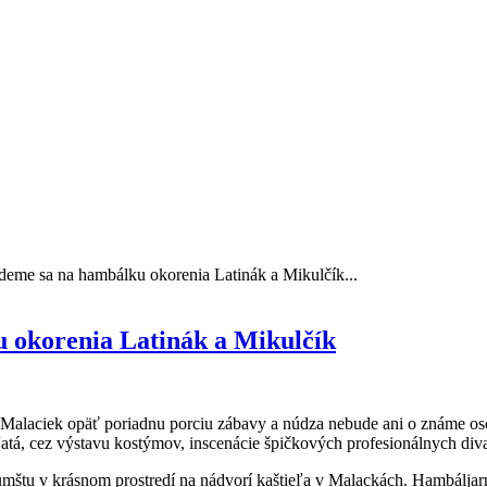
jdeme sa na hambálku okorenia Latinák a Mikulčík...
u okorenia Latinák a Mikulčík
 Malaciek opäť poriadnu porciu zábavy a núdza nebude ani o známe oso
atá, cez výstavu kostýmov, inscenácie špičkových profesionálnych diva
kumštu v krásnom prostredí na nádvorí kaštieľa v Malackách. Hambálja