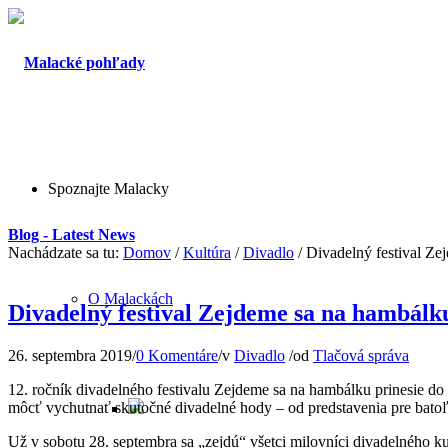
Spoznajte Malacky
Blog - Latest News
Nachádzate sa tu:
Domov
/
Kultúra
/
Divadlo
/
Divadelný festival Ze
O Malackách
Divadelný festival Zejdeme sa na hambálk
26. septembra 2019
/
0 Komentáre
/
v
Divadlo
/
od
Tlačová správa
12. ročník divadelného festivalu Zejdeme sa na hambálku prinesie do
môcť vychutnať skutočné divadelné hody – od predstavenia pre batoľ
Už v sobotu 28. septembra sa „zejdú“ všetci milovníci divadelného 