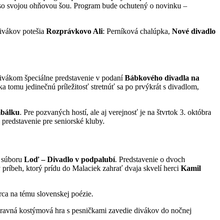
o svojou ohňovou šou. Program bude ochutený o novinku –
ivákov potešia
Rozprávkovo Ali
: Perníková chalúpka,
Nové divadlo
divákom špeciálne predstavenie v podaní
Bábkového divadla na
 tomu jedinečnú príležitosť stretnúť sa po prvýkrát s divadlom,
mbálku
. Pre pozvaných hostí, ale aj verejnosť je na štvrtok 3. októbra
predstavenie pre seniorské kluby.
í súboru
Loď – Divadlo v podpalubí
. Predstavenie o dvoch
 príbeh, ktorý prídu do Malaciek zahrať dvaja skvelí herci
Kamil
rca na tému slovenskej poézie.
pravná kostýmová hra s pesničkami zavedie divákov do nočnej