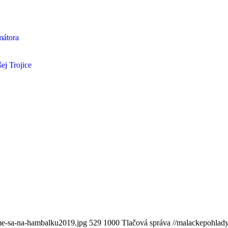
mátora
ej Trojice
me-sa-na-hambalku2019.jpg
529
1000
Tlačová správa
//malackepohlad