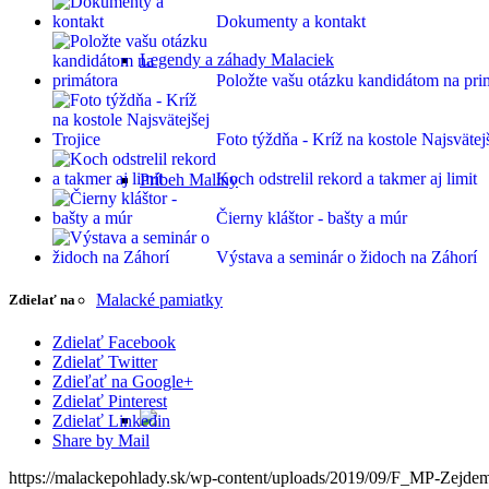
Dokumenty a kontakt
Legendy a záhady Malaciek
Položte vašu otázku kandidátom na pri
Foto týždňa - Kríž na kostole Najsvätejš
Koch odstrelil rekord a takmer aj limit
Príbeh Maliny
Čierny kláštor - bašty a múr
Výstava a seminár o židoch na Záhorí
Malacké pamiatky
Zdielať na
Zdielať Facebook
Zdielať Twitter
Zdieľať na Google+
Zdielať Pinterest
Zdielať Linkedin
Share by Mail
https://malackepohlady.sk/wp-content/uploads/2019/09/F_MP-Zejde