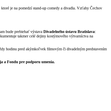
, ktoré je na pomedzí stand-up comedy a divadla. Vzťahy Čechov
 tam bude prebiehať výstava
Divadelného ústavu Bratislava
:
okumentuje takmer celé dejiny kostýmového výtvarníctva na
na vždy hodinu pred akýmkoľvek filmovým či divadelným predstavením
aja a Fondu pre podporu umenia.