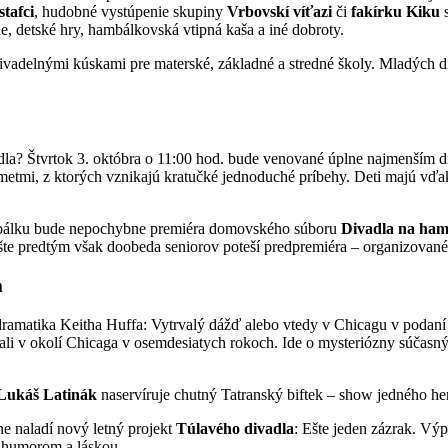
stafci
, hudobné vystúpenie skupiny
Vrbovskí víťazi
či
fakírku Kiku
s
e, detské hry, hambálkovská vtipná kaša a iné dobroty.
vadelnými kúskami pre materské, základné a stredné školy. Mladých d
dla? Štvrtok 3. októbra o 11:00 hod. bude venované úplne najmenším 
etmi, z ktorých vznikajú kratučké jednoduché príbehy. Deti majú vďaka
bálku bude nepochybne premiéra domovského súboru
Divadla na ha
e predtým však doobeda seniorov poteší predpremiéra – organizované 
m
ramatika Keitha Huffa: Vytrvalý dážď alebo vtedy v Chicagu v podan
ali v okolí Chicaga v osemdesiatych rokoch. Ide o mysteriózny súčasný
Lukáš Latinák
naservíruje chutný Tatranský biftek – show jedného he
e naladí nový letný projekt
Túlavého divadla
: Ešte jeden zázrak. Vý
s humorom a láskou.