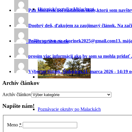
Historické potulky Malackami
Pán Morávek bol riaditeĺom školy,ktorú som navštev
Doobrý deň, ďakujem za zaujímavý článok. Na začia
Pošlite správu na ekorinek2025@gmail.com
13. máj
Sprievodca Malackami
prosím viac informácií ako by som sa mohla pridať ..
Výborný článok. Ďakujem.
31. marca 2026 - 14:19 
Archív článkov
Archív článkov
Napíšte nám!
Poznávacie okruhy po Malackách
Meno
*