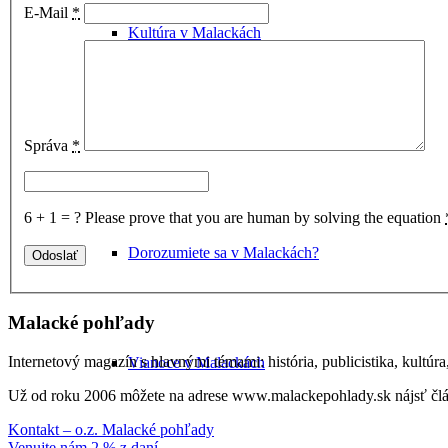
E-Mail
*
Kultúra v Malackách
Múzeum Michala Tillnera
Správa
*
6 + 1 = ?
Please prove that you are human by solving the equation
Dorozumiete sa v Malackách?
Malacké pohľady
Internetový magazín s hlavnými témami: história, publicistika, kultúr
Vianoce v Malackách
Už od roku 2006 môžete na adrese www.malackepohlady.sk nájsť člán
Kontakt – o.z. Malacké pohľady
Venujte nám 2 % z daní