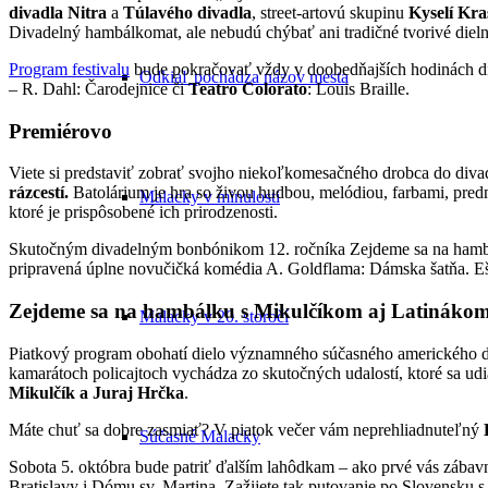
divadla Nitra
a
Túlavého divadla
, street-artovú skupinu
Kyselí Kra
Divadelný hambálkomat, ale nebudú chýbať ani tradičné tvorivé dieln
Program festivalu
bude pokračovať vždy v doobedňajších hodinách di
Odkiaľ pochádza názov mesta
– R. Dahl: Čarodejnice či
Teatro Colorato
: Louis Braille.
Premiérovo
Viete si predstaviť zobrať svojho niekoľkomesačného drobca do diva
rázcestí.
Batolárium je hra so živou hudbou, melódiou, farbami, predm
Malacky v minulosti
ktoré je prispôsobené ich prirodzenosti.
Skutočným divadelným bonbónikom 12. ročníka Zejdeme sa na ham
pripravená úplne novučičká komédia A. Goldflama: Dámska šatňa. Ešt
Zejdeme sa na hambálku s Mikulčíkom aj Latináko
Malacky v 20. storočí
Piatkový program obohatí dielo významného súčasného amerického d
kamarátoch policajtoch vychádza zo skutočných udalostí, ktoré sa udi
Mikulčík a Juraj Hrčka
.
Máte chuť sa dobre zasmiať? V piatok večer vám neprehliadnuteľný
Súčasné Malacky
Sobota 5. októbra bude patriť ďalším lahôdkam – ako prvé vás zábavn
Bratislavy i Dómu sv. Martina. Zažijete tak putovanie po Slovensku 