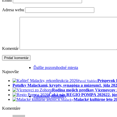
Email
Adresa webu
Sochy a pamätníky
Malacké cintoríny
Komentár
Ďalšie pozoruhodné miesta
Najnovšie
Príspevok 
Pavol Vrablec
Potulky Malackami, krypty, synagóga a múzeum
1. júla 20
Rodina mojich predkov Vícenovcov
Čaká nás REGIO POMPA 2026
22. jú
Zaniknuté pamiatky
Malacké kultúrne leto 
MCK Malacky
Komentáre