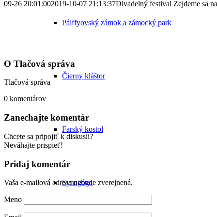
09-26 20:01:00
2019-10-07 21:13:37
Divadelný festival Zejdeme sa n
Pálffyovský zámok a zámocký park
O
Tlačová správa
Čierny kláštor
Tlačová správa
0
komentárov
Zanechajte komentár
Farský kostol
Chcete sa pripojiť k diskusii?
Neváhajte prispieť!
Pridaj komentár
Synagóga
Vaša e-mailová adresa nebude zverejnená.
Meno