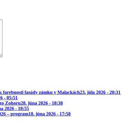
k farebnosti fasády zámku v Malackách
23. júla 2026 - 20:31
26 - 05:51
 zo Zohoru
28. júna 2026 - 18:38
na 2026 - 18:55
2026 – program
18. júna 2026 - 17:58