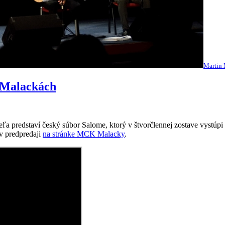
Martin
v Malackách
eľa predstaví český súbor Salome, ktorý v štvorčlennej zostave vystúpi
 v predpredaji
na stránke MCK Malacky
.