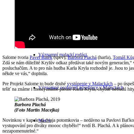
Obyvateľstvo Malaciek v minulosti
Významní malackí rodáci
Salome tvoria
Pavel Batěk
(spev),
Barbora Plachá
(harfa),
Tomáš Kůg
Zdá se nám důležité Krylův odkaz předávat také novým generacím,“ vysv
posluchačům. A to pro nás hudba Karla Kryla rozhodně je. Jsou to jasn
někde ve vás,“ doplnila.
Pre Projekt Salome to bude druhé
vystúpenie v Malackách
– po úsp
Významné osobnosti pôsobiace v Malackách
tešiť na známe i menej známe piesne Karla Kryla, chýbať nebudú hity
Barbora Plachá
(Foto Martin Macejka)
Novinkou v kapele sú dvaja potomkovia – nedávno sa Pavlovi Baťkovi n
Macek
vystupování pro diváky moooc chybělo!“ tvrdí B. Plachá. A k plánova
nezapomenutelné.“