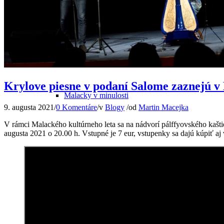
Odkiaľ pochádza názov mesta
Krylove piesne v podaní Salome zaznejú 
Malacky v minulosti
9. augusta 2021
/
0 Komentáre
/
v
Blogy
/
od
Martin Macejka
V rámci Malackého kultúrneho leta sa na nádvorí pálffyovského kašti
augusta 2021 o 20.00 h. Vstupné je 7 eur, vstupenky sa dajú kúpiť aj
Malacky v 20. storočí
Súčasné Malacky