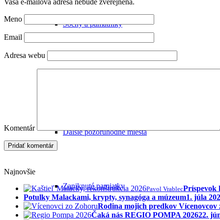
Vaša e-mailová adresa nebude zverejnená.
Meno
Sochy a pamätníky
Email
Adresa webu
Malacké cintoríny
Komentár
Ďalšie pozoruhodné miesta
Najnovšie
Zaniknuté pamiatky
Príspevok 
Pavol Vrablec
Potulky Malackami, krypty, synagóga a múzeum
1. júla 20
Rodina mojich predkov Vícenovcov
Čaká nás REGIO POMPA 2026
22. jú