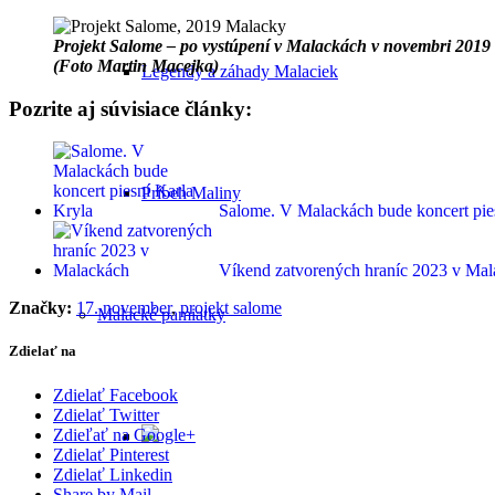
Projekt Salome – po vystúpení v Malackách v novembri 2019
(Foto Martin Macejka)
Legendy a záhady Malaciek
Pozrite aj súvisiace články:
Príbeh Maliny
Salome. V Malackách bude koncert pie
Víkend zatvorených hraníc 2023 v Ma
Značky:
17. november
,
projekt salome
Malacké pamiatky
Zdielať na
Zdielať Facebook
Zdielať Twitter
Zdieľať na Google+
Zdielať Pinterest
Zdielať Linkedin
Share by Mail