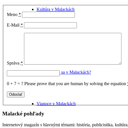
Kultúra v Malackách
Meno
*
E-Mail
*
Múzeum Michala Tillnera
Správa
*
Dorozumiete sa v Malackách?
0 + 7 = ?
Please prove that you are human by solving the equation
Vianoce v Malackách
Malacké pohľady
Internetový magazín s hlavnými témami: história, publicistika, kultúr