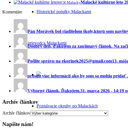
Malacké kultúrne leto 
MCK Malacky
Historické potulky Malackami
Komentáre
Pán Morávek bol riaditeĺom školy,ktorú som navštev
Sprievodca Malackami
Doobrý deň, ďakujem za zaujímavý článok. Na začia
Pošlite správu na ekorinek2025@gmail.com
13. máj
prosím viac informácií ako by som sa mohla pridať ..
Výborný článok. Ďakujem.
31. marca 2026 - 14:19 
Archív článkov
Poznávacie okruhy po Malackách
Archív článkov
Napíšte nám!