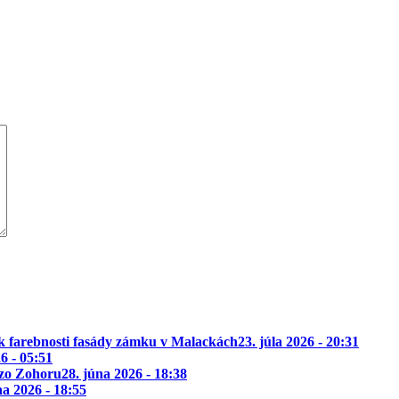
k farebnosti fasády zámku v Malackách
23. júla 2026 - 20:31
26 - 05:51
 zo Zohoru
28. júna 2026 - 18:38
na 2026 - 18:55