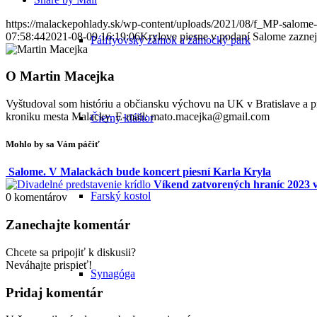
https://malackepohlady.sk/wp-content/uploads/2021/08/f_MP-salome
07:58:44
2021-08-09 16:19:06
Krylove piesne v podaní Salome zazne
Pálffyovský zámok a zámocký park
O
Martin Macejka
Vyštudoval som históriu a občiansku výchovu na UK v Bratislave a
kroniku mesta Malacky. E-mail: mato.macejka@gmail.com
Čierny kláštor
Mohlo by sa Vám páčiť
Salome. V Malackách bude koncert piesní Karla Kryla
Víkend zatvorených hraníc 2023 
Farský kostol
0
komentárov
Zanechajte komentár
Chcete sa pripojiť k diskusii?
Neváhajte prispieť!
Synagóga
Pridaj komentár