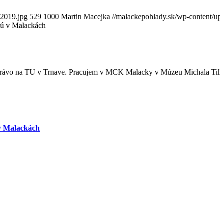
-2019.jpg
529
1000
Martin Macejka
//malackepohlady.sk/wp-content
jú v Malackách
 právo na TU v Trnave. Pracujem v MCK Malacky v Múzeu Michala Tilln
v Malackách