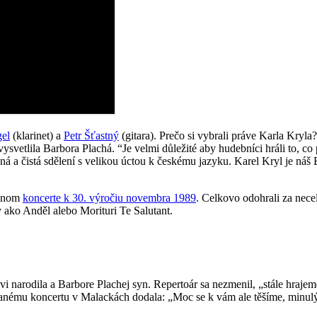
el
(klarinet) a
Petr Šťastný
(gitara). Prečo si vybrali práve Karla Kryla?
etlila Barbora Plachá. ‌“Je velmi důležité aby hudebníci hráli to, co p
á a čistá sdělení s velikou úctou k českému jazyku. Karel Kryl je náš 
ešnom
koncerte k 30. výročiu novembra 1989
. Celkovo odohrali za nec
 ako Anděl alebo Morituri Te Salutant.
arodila a Barbore Plachej syn. Repertoár sa nezmenil, „stále hrajeme 
nému koncertu v Malackách dodala: „Moc se k vám ale těšíme, minulý k