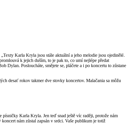
 „Texty Karla Kryla jsou stále aktuální a jeho melodie jsou ojedinělé.
romlouvá k jejich duším, to je pak to, co umí nejlépe předat
Bob Dylan. Posloucháte, smějete se, pláčete a i po koncertu to zůstane
elých desať rokov takmer dve stovky koncertov. Malačania sa môžu
písničky Karla Kryla. Jen teď snad ještě víc raději, protože nám
oncert nám zůstal zapsán v srdci. Vaše publikum je totiž