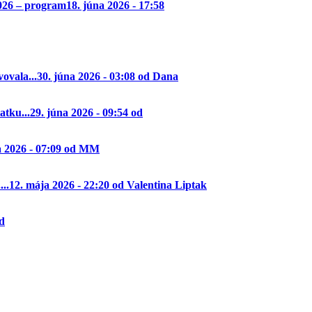
2026 – program
18. júna 2026 - 17:58
ovala...
30. júna 2026 - 03:08 od Dana
tku...
29. júna 2026 - 09:54 od
a 2026 - 07:09 od MM
..
12. mája 2026 - 22:20 od Valentina Liptak
od