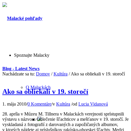
Spoznajte Malacky
Blog - Latest News
Nachádzate sa tu:
Domov
/
Kultúra
/
Ako sa obliekali v 19. storočí
O Malackách
Ako sa obliekali v 19. storočí
1. mája 2010
/
0 Komentáre
/
v
Kultúra
/
od
Lucia Vidanová
28. apríla v Múzeu M. Tillnera v Malackách verejnosti sprístupnili
výstavu s názvom Oblečenie šľachticov a mešťanov v 19. storočí. Je
vyskladaná z fotografií z darovaných a zapožičaných albumov,
v ktorých nájdete aj príslušníkov rakúsko-uhorskej šľachty.
Medzi