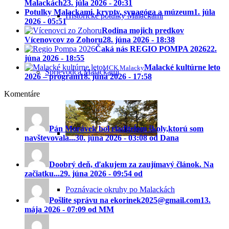
Malackách
23. júla 2026 - 20:31
Potulky Malackami, krypty, synagóga a múzeum
1. júla
Historické potulky Malackami
2026 - 05:51
Rodina mojich predkov
Vícenovcov zo Zohoru
28. júna 2026 - 18:38
Čaká nás REGIO POMPA 2026
22.
júna 2026 - 18:55
Malacké kultúrne leto
MCK Malacky
Sprievodca Malackami
2026 – program
18. júna 2026 - 17:58
Komentáre
Pán Morávek bol riaditeĺom školy,ktorú som
navštevovala...
30. júna 2026 - 03:08 od Dana
Doobrý deň, ďakujem za zaujímavý článok. Na
začiatku...
29. júna 2026 - 09:54 od
Poznávacie okruhy po Malackách
Pošlite správu na ekorinek2025@gmail.com
13.
mája 2026 - 07:09 od MM