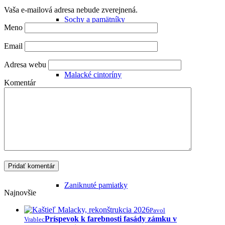
Vaša e-mailová adresa nebude zverejnená.
Sochy a pamätníky
Meno
Email
Adresa webu
Malacké cintoríny
Komentár
Ďalšie pozoruhodné miesta
Zaniknuté pamiatky
Najnovšie
Pavol
Príspevok k farebnosti fasády zámku v
Vrablec