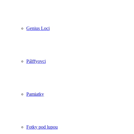
Genius Loci
Pálffyovci
Pamiatky
Fotky pod lupou