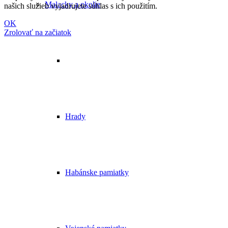
Malacky a okolie
našich služieb vyjadrujete súhlas s ich použitím.
OK
Zrolovať na začiatok
Hrady
Habánske pamiatky