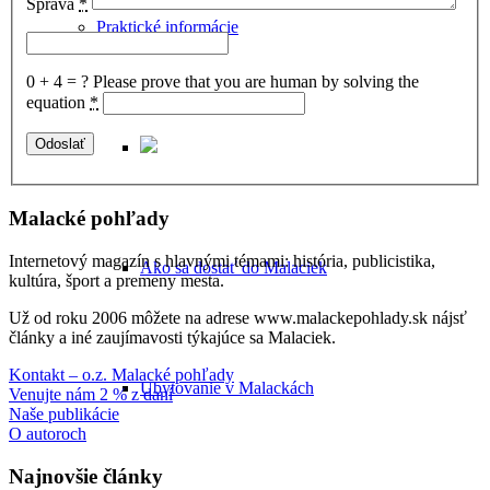
Správa
*
Praktické informácie
0 + 4 = ?
Please prove that you are human by solving the
equation
*
Malacké pohľady
Internetový magazín s hlavnými témami: história, publicistika,
Ako sa dostať do Malaciek
kultúra, šport a premeny mesta.
Už od roku 2006 môžete na adrese www.malackepohlady.sk nájsť
články a iné zaujímavosti týkajúce sa Malaciek.
Kontakt – o.z. Malacké pohľady
Ubytovanie v Malackách
Venujte nám 2 % z daní
Naše publikácie
O autoroch
Najnovšie články