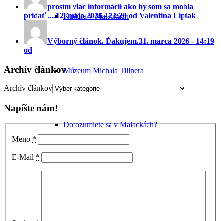
prosím viac informácií ako by som sa mohla
pridať ....
12. mája 2026 - 22:20 od Valentina Liptak
Kultúra v Malackách
Výborný článok. Ďakujem.
31. marca 2026 - 14:19
od
Archív článkov
Múzeum Michala Tillnera
Archív článkov
Napíšte nám!
Dorozumiete sa v Malackách?
Meno
*
E-Mail
*
Vianoce v Malackách