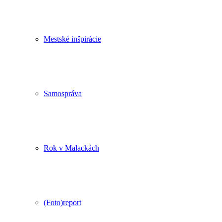
Mestské inšpirácie
Samospráva
Rok v Malackách
(Foto)report