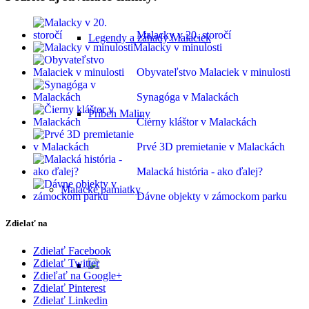
Malacky v 20. storočí
Legendy a záhady Malaciek
Malacky v minulosti
Obyvateľstvo Malaciek v minulosti
Synagóga v Malackách
Príbeh Maliny
Čierny kláštor v Malackách
Prvé 3D premietanie v Malackách
Malacká história - ako ďalej?
Malacké pamiatky
Dávne objekty v zámockom parku
Zdielať na
Zdielať Facebook
Zdielať Twitter
Zdieľať na Google+
Zdielať Pinterest
Zdielať Linkedin