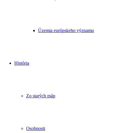
Územia európskeho významu
História
Zo starých máp
Osobnosti