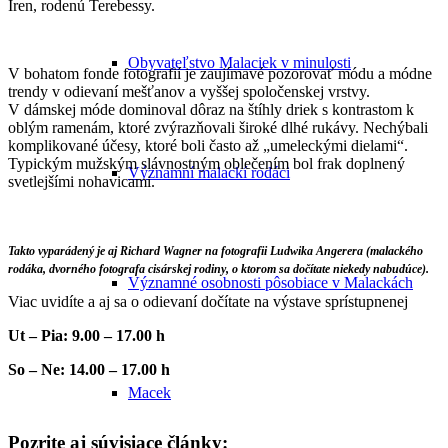
Iren, rodenú Terebessy.
Obyvateľstvo Malaciek v minulosti
V bohatom fonde fotografií je zaujímavé pozorovať módu a módne
trendy v odievaní mešťanov a vyššej spoločenskej vrstvy.
V dámskej móde dominoval dôraz na štíhly driek s kontrastom k
oblým ramenám, ktoré zvýrazňovali široké dlhé rukávy. Nechýbali
komplikované účesy, ktoré boli často až „umeleckými dielami“.
Typickým mužským slávnostným oblečením bol frak doplnený
Významní malackí rodáci
svetlejšími nohavicami.
Takto vyparádený je aj Richard Wagner na fotografii Ludwika Angerera (malackého
rodáka, dvorného fotografa cisárskej rodiny, o ktorom sa dočítate niekedy nabudúce).
Významné osobnosti pôsobiace v Malackách
Viac uvidíte a aj sa o odievaní dočítate na výstave sprístupnenej
Ut – Pia: 9.00 – 17.00 h
So – Ne: 14.00 – 17.00 h
Macek
Pozrite aj súvisiace články: