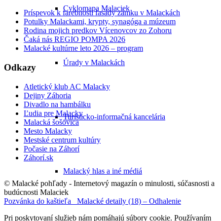
Cyklomapa Malaciek
Príspevok k farebnosti fasády zámku v Malackách
Potulky Malackami, krypty, synagóga a múzeum
Rodina mojich predkov Vícenovcov zo Zohoru
Čaká nás REGIO POMPA 2026
Malacké kultúrne leto 2026 – program
Úrady v Malackách
Odkazy
Atletický klub AC Malacky
Dejiny Záhoria
Divadlo na hambálku
Ľudia pre Malacky
Turisticko-informačná kancelária
Malacká šošovica
Mesto Malacky
Mestské centrum kultúry
Počasie na Záhorí
Záhorí.sk
Malacký hlas a iné médiá
© Malacké pohľady - Internetový magazín o minulosti, súčasnosti a
budúcnosti Malaciek
Pozvánka do kaštieľa
Malacké detaily (18) – Odhalenie
Pri poskytovaní služieb nám pomáhajú súbory cookie. Používaním