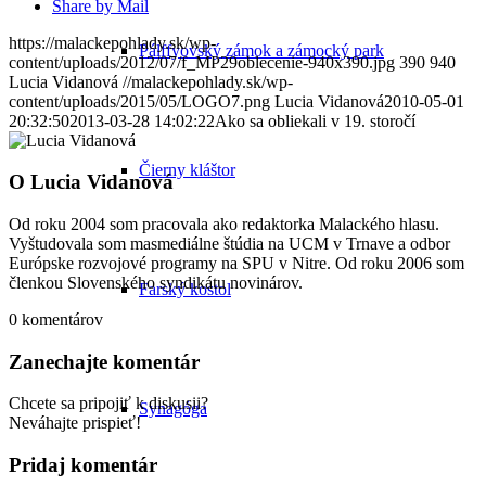
Share by Mail
https://malackepohlady.sk/wp-
Pálffyovský zámok a zámocký park
content/uploads/2012/07/f_MP29oblecenie-940x390.jpg
390
940
Lucia Vidanová
//malackepohlady.sk/wp-
content/uploads/2015/05/LOGO7.png
Lucia Vidanová
2010-05-01
20:32:50
2013-03-28 14:02:22
Ako sa obliekali v 19. storočí
Čierny kláštor
O
Lucia Vidanová
Od roku 2004 som pracovala ako redaktorka Malackého hlasu.
Vyštudovala som masmediálne štúdia na UCM v Trnave a odbor
Európske rozvojové programy na SPU v Nitre. Od roku 2006 som
členkou Slovenského syndikátu novinárov.
Farský kostol
0
komentárov
Zanechajte komentár
Chcete sa pripojiť k diskusii?
Synagóga
Neváhajte prispieť!
Pridaj komentár