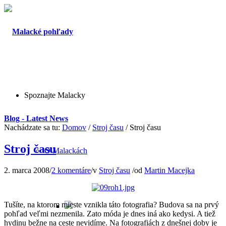
Spoznajte Malacky
Blog - Latest News
Nachádzate sa tu:
Domov
/
Stroj času
/
Stroj času
Stroj času
O Malackách
2. marca 2008
/
2 komentáre
/
v
Stroj času
/
od
Martin Macejka
Tušíte, na ktorom mieste vznikla táto fotografia? Budova sa na prvý
pohľad veľmi nezmenila. Zato móda je dnes iná ako kedysi. A tiež
hydinu bežne na ceste nevidíme.
Na fotografiách z dnešnej doby je