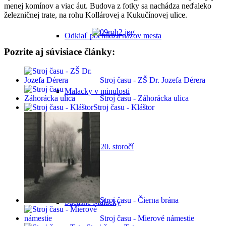
menej komínov a viac áut. Budova z fotky sa nachádza neďaleko
železničnej trate, na rohu Kollárovej a Kukučínovej ulice.
Odkiaľ pochádza názov mesta
Pozrite aj súvisiace články:
Stroj času - ZŠ Dr. Jozefa Dérera
Malacky v minulosti
Stroj času - Záhorácka ulica
Stroj času - Kláštor
Malacky v 20. storočí
Stroj času - Čierna brána
Súčasné Malacky
Stroj času - Mierové námestie