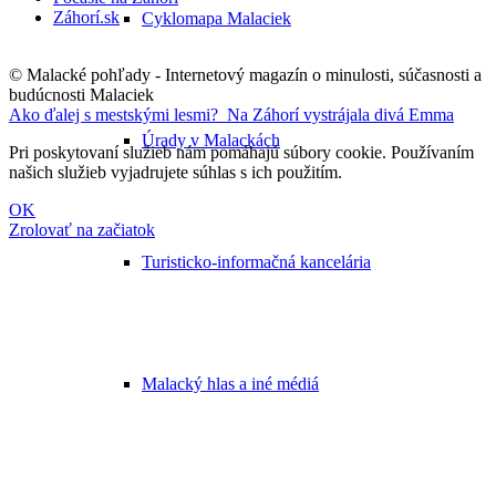
Záhorí.sk
Cyklomapa Malaciek
© Malacké pohľady - Internetový magazín o minulosti, súčasnosti a
budúcnosti Malaciek
Ako ďalej s mestskými lesmi?
Na Záhorí vystrájala divá Emma
Úrady v Malackách
Pri poskytovaní služieb nám pomáhajú súbory cookie. Používaním
našich služieb vyjadrujete súhlas s ich použitím.
OK
Zrolovať na začiatok
Turisticko-informačná kancelária
Malacký hlas a iné médiá