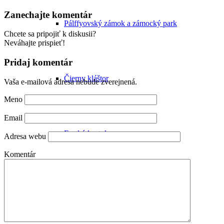
Zanechajte komentár
Pálffyovský zámok a zámocký park
Chcete sa pripojiť k diskusii?
Neváhajte prispieť!
Pridaj komentár
Čierny kláštor
Vaša e-mailová adresa nebude zverejnená.
Meno
Email
Farský kostol
Adresa webu
Komentár
Synagóga