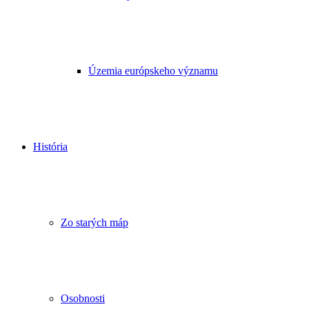
Územia európskeho významu
História
Zo starých máp
Osobnosti