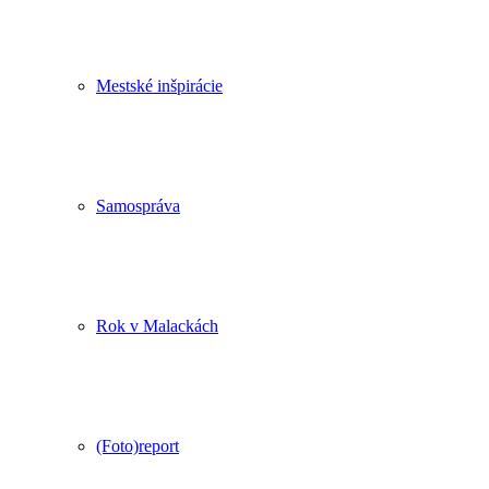
Mestské inšpirácie
Samospráva
Rok v Malackách
(Foto)report