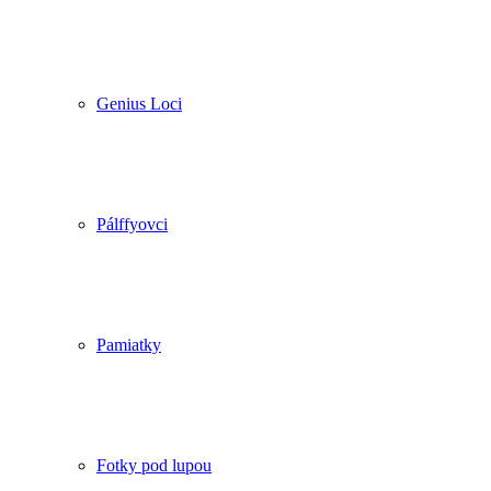
Genius Loci
Pálffyovci
Pamiatky
Fotky pod lupou