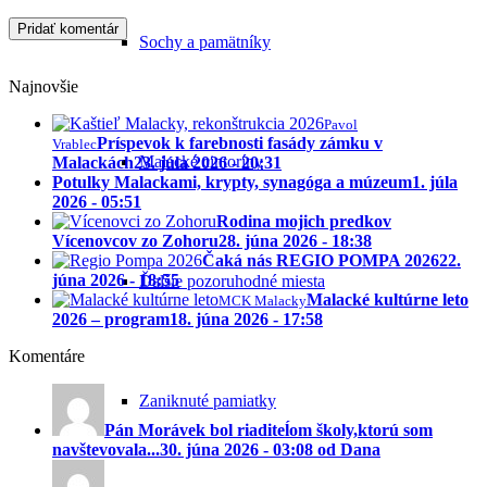
Sochy a pamätníky
Najnovšie
Pavol
Príspevok k farebnosti fasády zámku v
Vrablec
Malacké cintoríny
Malackách
23. júla 2026 - 20:31
Potulky Malackami, krypty, synagóga a múzeum
1. júla
2026 - 05:51
Rodina mojich predkov
Vícenovcov zo Zohoru
28. júna 2026 - 18:38
Čaká nás REGIO POMPA 2026
22.
júna 2026 - 18:55
Ďalšie pozoruhodné miesta
Malacké kultúrne leto
MCK Malacky
2026 – program
18. júna 2026 - 17:58
Komentáre
Zaniknuté pamiatky
Pán Morávek bol riaditeĺom školy,ktorú som
navštevovala...
30. júna 2026 - 03:08 od Dana