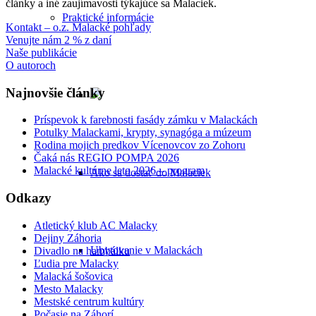
články a iné zaujímavosti týkajúce sa Malaciek.
Praktické informácie
Kontakt – o.z. Malacké pohľady
Venujte nám 2 % z daní
Naše publikácie
O autoroch
Najnovšie články
Príspevok k farebnosti fasády zámku v Malackách
Potulky Malackami, krypty, synagóga a múzeum
Rodina mojich predkov Vícenovcov zo Zohoru
Čaká nás REGIO POMPA 2026
Malacké kultúrne leto 2026 – program
Ako sa dostať do Malaciek
Odkazy
Atletický klub AC Malacky
Dejiny Záhoria
Ubytovanie v Malackách
Divadlo na hambálku
Ľudia pre Malacky
Malacká šošovica
Mesto Malacky
Mestské centrum kultúry
Počasie na Záhorí