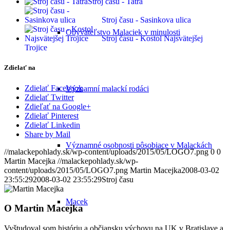
Stroj času - Tatra
Stroj času - Sasinkova ulica
Obyvateľstvo Malaciek v minulosti
Stroj času - Kostol Najsvätejšej
Trojice
Zdielať na
Zdielať Facebook
Významní malackí rodáci
Zdielať Twitter
Zdieľať na Google+
Zdielať Pinterest
Zdielať Linkedin
Share by Mail
Významné osobnosti pôsobiace v Malackách
//malackepohlady.sk/wp-content/uploads/2015/05/LOGO7.png
0
0
Martin Macejka
//malackepohlady.sk/wp-
content/uploads/2015/05/LOGO7.png
Martin Macejka
2008-03-02
23:55:29
2008-03-02 23:55:29
Stroj času
Macek
O
Martin Macejka
Vyštudoval som históriu a občiansku výchovu na UK v Bratislave a