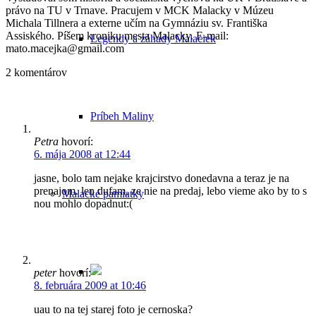
právo na TU v Trnave. Pracujem v MCK Malacky v Múzeu
Michala Tillnera a externe učím na Gymnáziu sv. Františka
Assiského. Píšem kroniku mesta Malacky. E-mail:
Legendy a záhady Malaciek
mato.macejka@gmail.com
2
komentárov
Príbeh Maliny
Petra
hovorí:
6. mája 2008 at 12:44
jasne, bolo tam nejake krajcirstvo donedavna a teraz je na
prenajom. len dufam, ze nie na predaj, lebo vieme ako by to s
Malacké pamiatky
nou mohlo dopadnut:(
peter
hovorí:
8. februára 2009 at 10:46
uau to na tej starej foto je cernoska?