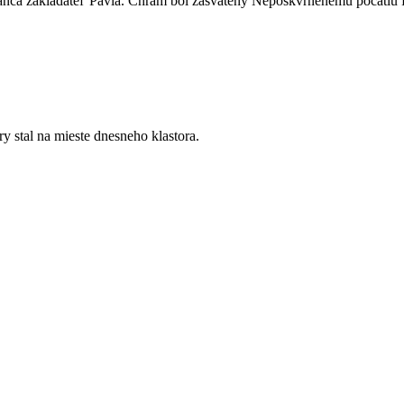
nca zakladateľ Pavla. Chrám bol zasvätený Nepoškvrnenému počatiu 
y stal na mieste dnesneho klastora.