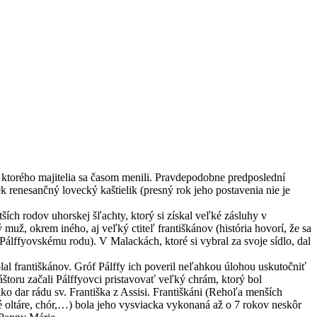
 ktorého majitelia sa časom menili. Pravdepodobne predposlední
k renesančný lovecký kaštielik (presný rok jeho postavenia nie je
ších rodov uhorskej šľachty, ktorý si získal veľké zásluhy v
už, okrem iného, aj veľký ctiteľ františkánov (história hovorí, že sa
álffyovskému rodu). V Malackách, ktoré si vybral za svoje sídlo, dal
lal františkánov. Gróf Pálffy ich poveril neľahkou úlohou uskutočniť
štoru začali Pálffyovci pristavovať veľký chrám, ktorý bol
ko dar rádu sv. Františka z Assisi. Františkáni (Rehoľa menších
é oltáre, chór,…) bola jeho vysviacka vykonaná až o 7 rokov neskôr