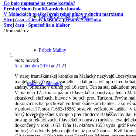
Čo bolo napísané na stene kostola?
Presbytérium františkánskeho kostola
V Malackách preškoľovali rehoľníkov v duchu marxizmu
Legendy a záhady Malaciek
Stroj času - Čierny kláštor a presuny Severínka
Stroj času - Sporiteľňa a kláštor
2
komentárov
Príbeh Maliny
mato
hovorí:
5. septembra 2010 at 21:21
V starej františkánskej kronike sa Malacky nazývajú „bezvýzna
majitelia Balaššovci – evanjelici – dali postaviť uprostred bo
Malacké pamiatky
známy, približne v druhej pol.16.stor.). Ten sa stal základom p
V polovici 17. stor. sa pánom Plaveckého panstva, a teda i Mala
cisárskych službách, hlavne v bojoch proti Turkom. Prvým majit
dokonca nechal pochovať vo františkánskom habite – ako výraz 
v polovici 17. stor. (1653-1656) postaviť veľkolepý kaštieľ, v 
Starý lovecký kaštielik svojich predchodcov Balaššovcov dali P
postupnú rekatolizáciu Plaveckého panstva (priviesť evanjelick
dokončený v roku 1653. Dňa 11. októbra 1653 vydal gróf Pavol P
bratov) sú odvtedy jeho majiteľmi až po súčasnosť. Kvôli tomu