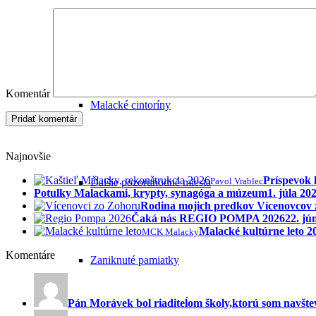
Sochy a pamätníky
Komentár
Malacké cintoríny
Najnovšie
Príspevok 
Pavol Vrablec
Ďalšie pozoruhodné miesta
Potulky Malackami, krypty, synagóga a múzeum
1. júla 20
Rodina mojich predkov Vícenovcov
Čaká nás REGIO POMPA 2026
22. jú
Malacké kultúrne leto 
MCK Malacky
Komentáre
Zaniknuté pamiatky
Pán Morávek bol riaditeĺom školy,ktorú som navštev