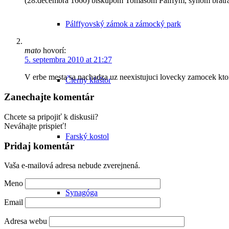
(28.decembra 1660) biskupom Tomášom Pálffym, synom bratra
Pálffyovský zámok a zámocký park
mato
hovorí:
5. septembra 2010 at 21:27
V erbe mesta sa nachadza uz neexistujuci lovecky zamocek ktor
Čierny kláštor
Zanechajte komentár
Chcete sa pripojiť k diskusii?
Neváhajte prispieť!
Farský kostol
Pridaj komentár
Vaša e-mailová adresa nebude zverejnená.
Meno
Synagóga
Email
Adresa webu