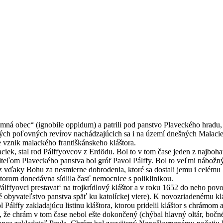
mná obec“ (ignobile oppidum) a patrili pod panstvo Plaveckého hradu,
hatých poľovných revírov nachádzajúcich sa i na území dnešných Malacie
re vznik malackého františkánskeho kláštora.
ciek, stal rod Pálffyovcov z Erdödu. Bol to v tom čase jeden z najbohat
eľom Plaveckého panstva bol gróf Pavol Pálffy. Bol to veľmi nábožný m
vďaky Bohu za nesmierne dobrodenia, ktoré sa dostali jemu i celému P
ktorom donedávna sídlila časť nemocnice s poliklinikou.
álffyovci prestavat‘ na trojkrídlový kláštor a v roku 1652 do neho povo
é obyvateľstvo panstva späť ku katolíckej viere). K novozriadenému klá
álffy zakladajúcu listinu kláštora, ktorou pridelil kláštor s chrámom a
, že chrám v tom čase nebol ešte dokončený (chýbal hlavný oltár, bočn