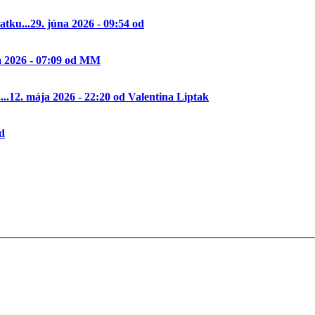
tku...
29. júna 2026 - 09:54 od
a 2026 - 07:09 od MM
..
12. mája 2026 - 22:20 od Valentina Liptak
od