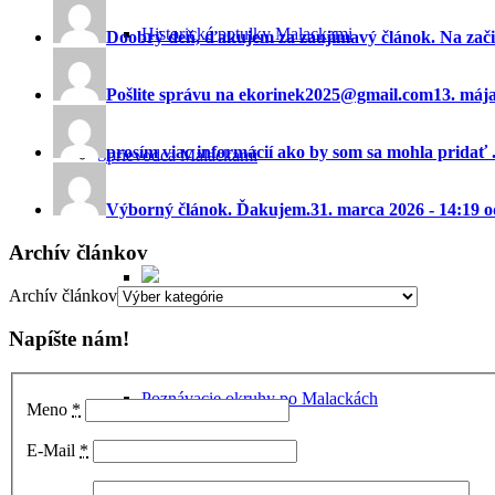
Historické potulky Malackami
Doobrý deň, ďakujem za zaujímavý článok. Na začia
Pošlite správu na ekorinek2025@gmail.com
13. máj
prosím viac informácií ako by som sa mohla pridať ..
Sprievodca Malackami
Výborný článok. Ďakujem.
31. marca 2026 - 14:19 
Archív článkov
Archív článkov
Napíšte nám!
Poznávacie okruhy po Malackách
Meno
*
E-Mail
*