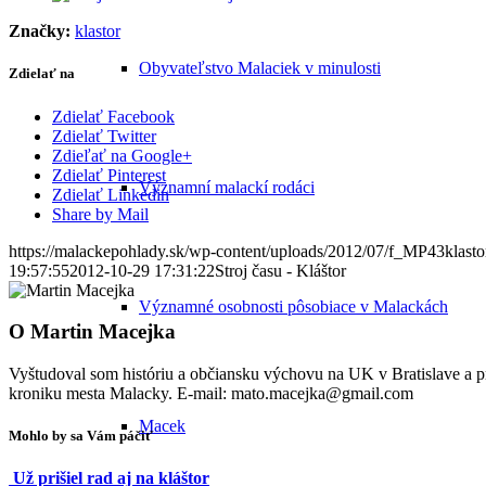
Značky:
klastor
Obyvateľstvo Malaciek v minulosti
Zdielať na
Zdielať Facebook
Zdielať Twitter
Zdieľať na Google+
Zdielať Pinterest
Významní malackí rodáci
Zdielať Linkedin
Share by Mail
https://malackepohlady.sk/wp-content/uploads/2012/07/f_MP43klasto
19:57:55
2012-10-29 17:31:22
Stroj času - Kláštor
Významné osobnosti pôsobiace v Malackách
O
Martin Macejka
Vyštudoval som históriu a občiansku výchovu na UK v Bratislave a
kroniku mesta Malacky. E-mail: mato.macejka@gmail.com
Macek
Mohlo by sa Vám páčiť
Už prišiel rad aj na kláštor