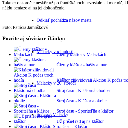
Takmer o storočie neskôr už po františkánoch nezostalo takmer nič, k
nájdu peniaze aj na jej dokončenie.
Odkiaľ pochádza názov mesta
Foto: Patrícia Jamrišková
Pozrite aj súvisiace články:
Malacky v minulosti
Čierny kláštor v Malackách
Čierny kláštor - bašty a múr
Kláštor zlikvidovali Akciou K počas tr
Malacky v 20. storočí
Stroj času - Kláštorná chodba
Stroj času - Kláštor a okolie
Stroj času - Sporiteľňa a kláštor
Súčasné Malacky
Už prišiel rad aj na kláštor
Stroj času - Kláštor