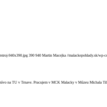
rstroj-940x390.jpg
390
940
Martin Macejka
//malackepohlady.sk/wp-
 právo na TU v Trnave. Pracujem v MCK Malacky v Múzeu Michala Tilln