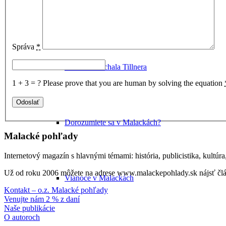
Kultúra v Malackách
Správa
*
Múzeum Michala Tillnera
1 + 3 = ?
Please prove that you are human by solving the equation
Dorozumiete sa v Malackách?
Malacké pohľady
Internetový magazín s hlavnými témami: história, publicistika, kultúr
Už od roku 2006 môžete na adrese www.malackepohlady.sk nájsť člán
Vianoce v Malackách
Kontakt – o.z. Malacké pohľady
Venujte nám 2 % z daní
Naše publikácie
O autoroch