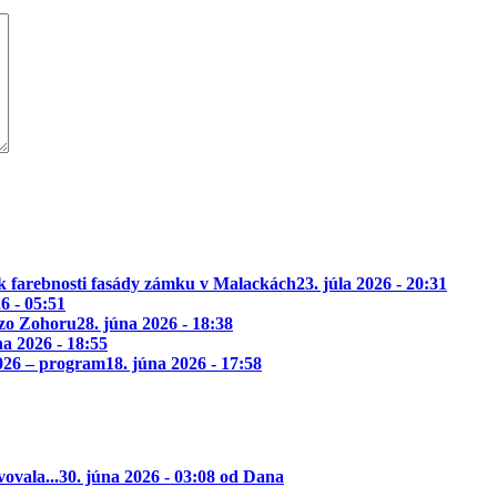
k farebnosti fasády zámku v Malackách
23. júla 2026 - 20:31
26 - 05:51
 zo Zohoru
28. júna 2026 - 18:38
na 2026 - 18:55
2026 – program
18. júna 2026 - 17:58
ovala...
30. júna 2026 - 03:08 od Dana