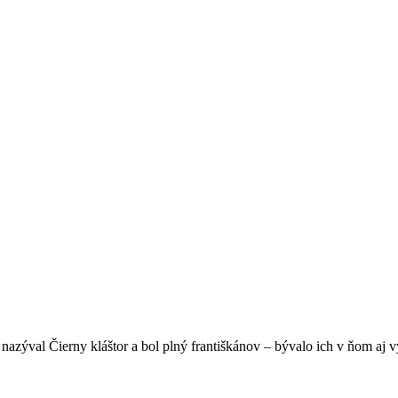
a nazýval Čierny kláštor a bol plný františkánov – bývalo ich v ňom aj