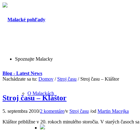
Spoznajte Malacky
Blog - Latest News
Nachádzate sa tu:
Domov
/
Stroj času
/
Stroj času – Kláštor
O Malackách
Stroj času – Kláštor
5. septembra 2010
/
2 komentáre
/
v
Stroj času
/
od
Martin Macejka
Kláštor približne v 20. rokoch minulého storočia. V starých časoch s