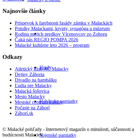
Najnovšie články
Príspevok k farebnosti fasády zámku v Malackách
Potulky Malackami, krypty, synagóga a múzeum
Rodina mojich predkov Vícenovcov zo Zohoru
Čaká nás REGIO POMPA 2026
Malacké kultúrne leto 2026 – program
Odkazy
Hrady
Atletický klub AC Malacky
Dejiny Záhoria
Divadlo na hambálku
Ľudia pre Malacky
Malacká šošovica
Mesto Malacky
Habánske pamiatky
Mestské centrum kultúry
Počasie na Záhorí
Záhorí.sk
© Malacké pohľady - Internetový magazín o minulosti, súčasnosti a
budúcnosti Malaciek
Vojenské pamiatky