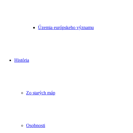
Územia európskeho významu
História
Zo starých máp
Osobnosti