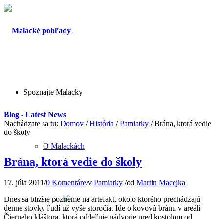
Spoznajte Malacky
Blog - Latest News
Nachádzate sa tu:
Domov
/
História
/
Pamiatky
/
Brána, ktorá vedie
do školy
O Malackách
Brána, ktorá vedie do školy
17. júla 2011
/
0 Komentáre
/
v
Pamiatky
/
od
Martin Macejka
Dnes sa bližšie pozrieme na artefakt, okolo ktorého prechádzajú
denne stovky ľudí už vyše storočia. Ide o kovovú bránu v areáli
Čierneho kláštora, ktorá oddeľuje nádvorie pred kostolom od