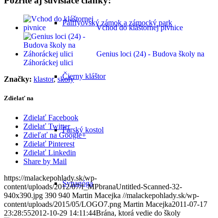
Pozrite aj súvisiace články:
Pálffyovský zámok a zámocký park
Vchod do kláštornej pivnice
Genius loci (24) - Budova školy na
Záhoráckej ulici
Čierny kláštor
Značky:
klastor
,
skoly
Zdielať na
Zdielať Facebook
Zdielať Twitter
Farský kostol
Zdieľať na Google+
Zdielať Pinterest
Zdielať Linkedin
Share by Mail
https://malackepohlady.sk/wp-
Synagóga
content/uploads/2012/07/f_MPbranaUntitled-Scanned-32-
940x390.jpg
390
940
Martin Macejka
//malackepohlady.sk/wp-
content/uploads/2015/05/LOGO7.png
Martin Macejka
2011-07-17
23:28:55
2012-10-29 14:11:44
Brána, ktorá vedie do školy