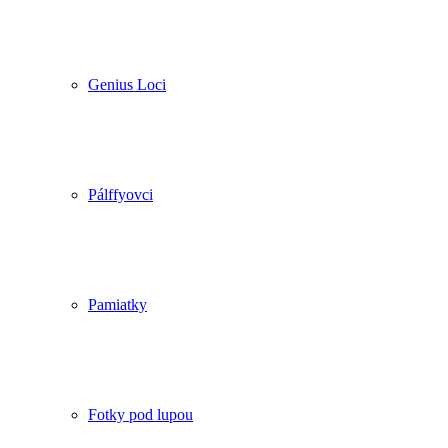
Genius Loci
Pálffyovci
Pamiatky
Fotky pod lupou