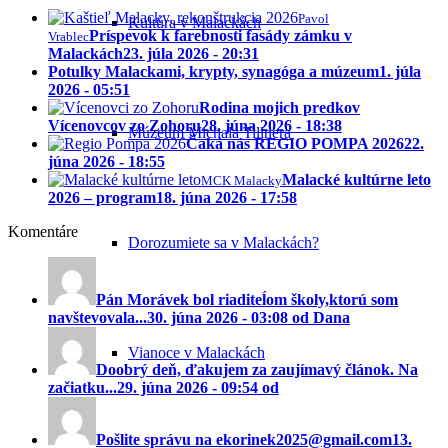
Pavol
Kultúra v Malackách
Príspevok k farebnosti fasády zámku v
Vrablec
Malackách
23. júla 2026 - 20:31
Potulky Malackami, krypty, synagóga a múzeum
1. júla
2026 - 05:51
Rodina mojich predkov
Vícenovcov zo Zohoru
28. júna 2026 - 18:38
Múzeum Michala Tillnera
Čaká nás REGIO POMPA 2026
22.
júna 2026 - 18:55
Malacké kultúrne leto
MCK Malacky
2026 – program
18. júna 2026 - 17:58
Komentáre
Dorozumiete sa v Malackách?
Pán Morávek bol riaditeĺom školy,ktorú som
navštevovala...
30. júna 2026 - 03:08 od Dana
Vianoce v Malackách
Doobrý deň, ďakujem za zaujímavý článok. Na
začiatku...
29. júna 2026 - 09:54 od
Pošlite správu na ekorinek2025@gmail.com
13.