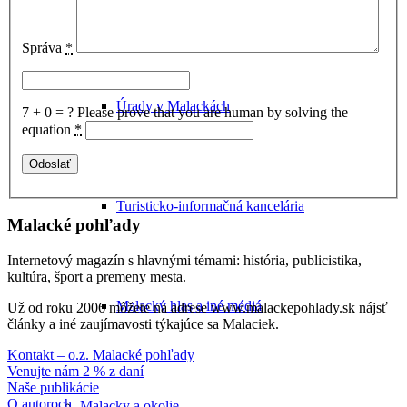
Cyklomapa Malaciek
Správa
*
Úrady v Malackách
7 + 0 = ?
Please prove that you are human by solving the
equation
*
Turisticko-informačná kancelária
Malacké pohľady
Internetový magazín s hlavnými témami: história, publicistika,
kultúra, šport a premeny mesta.
Malacký hlas a iné médiá
Už od roku 2006 môžete na adrese www.malackepohlady.sk nájsť
články a iné zaujímavosti týkajúce sa Malaciek.
Kontakt – o.z. Malacké pohľady
Venujte nám 2 % z daní
Naše publikácie
O autoroch
Malacky a okolie