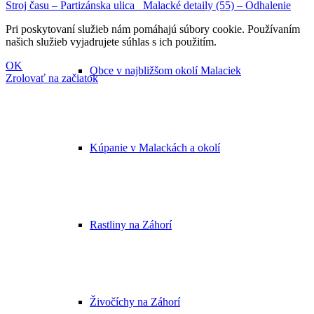
Stroj času – Partizánska ulica
Malacké detaily (55) – Odhalenie
Pri poskytovaní služieb nám pomáhajú súbory cookie. Používaním
našich služieb vyjadrujete súhlas s ich použitím.
OK
Obce v najbližšom okolí Malaciek
Zrolovať na začiatok
Kúpanie v Malackách a okolí
Rastliny na Záhorí
Živočíchy na Záhorí