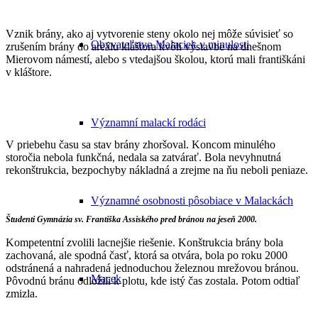
Vznik brány, ako aj vytvorenie steny okolo nej môže súvisieť so
Obyvateľstvo Malaciek v minulosti
zrušením brány do areálu kláštora kvôli výstavbe na dnešnom
Mierovom námestí, alebo s vtedajšou školou, ktorú mali františkáni
v kláštore.
Významní malackí rodáci
V priebehu času sa stav brány zhoršoval. Koncom minulého
storočia nebola funkčná, nedala sa zatvárať. Bola nevyhnutná
rekonštrukcia, bezpochyby nákladná a zrejme na ňu neboli peniaze.
Významné osobnosti pôsobiace v Malackách
Študenti Gymnázia sv. Františka Assiského pred bránou na jeseň 2000.
Kompetentní zvolili lacnejšie riešenie. Konštrukcia brány bola
zachovaná, ale spodná časť, ktorá sa otvára, bola po roku 2000
odstránená a nahradená jednoduchou železnou mrežovou bránou.
Macek
Pôvodnú bránu odložili k plotu, kde istý čas zostala. Potom odtiaľ
zmizla.