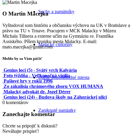
Sochy a pamätníky
O
Martin Macejka
Vyštudoval som históriu a občiansku výchovu na UK v Bratislave a
právo na TU v Trnave. Pracujem v MCK Malacky v Múzeu
Michala Tillnera a externe učím na Gymnáziu sv. Františka
Assiského. Píšem kroniku mesta Malacky. E-mail:
Malacké cintoríny
mato.macejka@gmail.com
Mohlo by sa Vám páčiť
Genius loci (5) - Svätý vrch Kalvária
Foto týždňa - Veľkonočná vigília
Ďalšie pozoruhodné miesta
Pašiové hry v roku 1996
Zo zákulisia chrámového zboru VOX HUMANA
Malacký advokát dr. Jozef Dérer
Genius loci (24) - Budova školy na Záhoráckej ulici
0
komentárov
Zaniknuté pamiatky
Zanechajte komentár
Chcete sa pripojiť k diskusii?
Neváhajte prispieť!