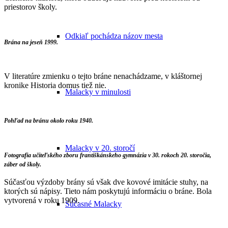
priestorov školy.
Odkiaľ pochádza názov mesta
Brána na jeseň 1999.
V literatúre zmienku o tejto bráne nenachádzame, v kláštornej
kronike Historia domus tiež nie.
Malacky v minulosti
Pohľad na bránu okolo roku 1940.
Malacky v 20. storočí
Fotografia učiteľského zboru františkánskeho gymnázia v 30. rokoch 20. storočia,
záber od školy.
Súčasťou výzdoby brány sú však dve kovové imitácie stuhy, na
ktorých sú nápisy. Tieto nám poskytujú informáciu o bráne. Bola
vytvorená v roku 1909.
Súčasné Malacky