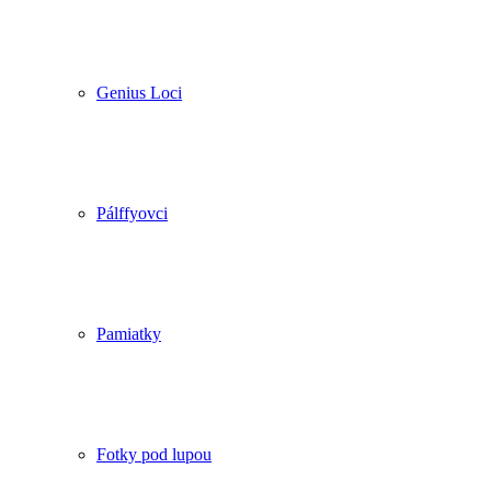
Genius Loci
Pálffyovci
Pamiatky
Fotky pod lupou