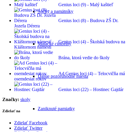
Genius loci (9) - Malý kaštieľ
Sochy a pamätníky
Genius loci (8) - Budova ZŠ Dr.
Jozefa Dérera
Genius loci (4) - Školská budova na
Malacké cintoríny
Kláštornom námestí
Brána, ktorá vedie do školy
Ad Genius loci (4) – Telocvičňa má
Ďalšie pozoruhodné miesta
osemdesiat rokov
Genius loci (22) – Hostinec Gajdár
Značky:
skoly
Zaniknuté pamiatky
Zdielať na
Zdielať Facebook
Zdielať Twitter