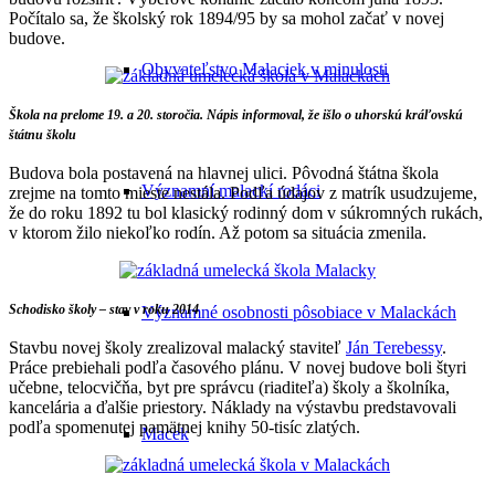
Počítalo sa, že školský rok 1894/95 by sa mohol začať v novej
budove.
Obyvateľstvo Malaciek v minulosti
Škola na prelome 19. a 20. storočia. Nápis informoval, že išlo o uhorskú kráľovskú
štátnu školu
Budova bola postavená na hlavnej ulici. Pôvodná štátna škola
Významní malackí rodáci
zrejme na tomto mieste nestála. Podľa údajov z matrík usudzujeme,
že do roku 1892 tu bol klasický rodinný dom v súkromných rukách,
v ktorom žilo niekoľko rodín. Až potom sa situácia zmenila.
Schodisko školy – stav v roku 2014
Významné osobnosti pôsobiace v Malackách
Stavbu novej školy zrealizoval malacký staviteľ
Ján Terebessy
.
Práce prebiehali podľa časového plánu. V novej budove boli štyri
učebne, telocvičňa, byt pre správcu (riaditeľa) školy a školníka,
kancelária a ďalšie priestory. Náklady na výstavbu predstavovali
podľa spomenutej pamätnej knihy 50-tisíc zlatých.
Macek