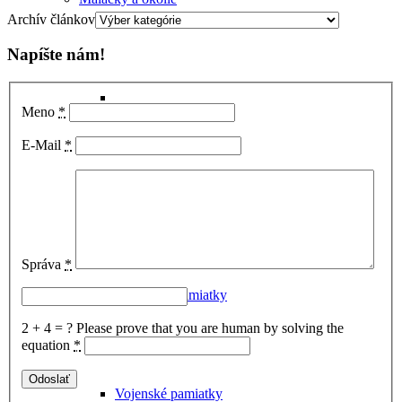
Archív článkov
Napíšte nám!
Meno
*
E-Mail
*
Hrady
Správa
*
Habánske pamiatky
2 + 4 = ?
Please prove that you are human by solving the
equation
*
Vojenské pamiatky