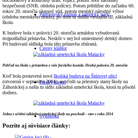
dôchodkový a kontrolný úrad, vojaci, potom Sbor národnej
bezpečnosti (SNB, obdoba polície). Potom približne do začiatku 60.
rokov 20. storočia okresný súd, potom mestský národný výbor
Pálffyovský zámok a zámocký park
(obdoba mestského úradu), po ňom tu sídlila vtedajšia III. základná
škola.
K budove bola v polovici 20. storočia armádou vybudovaná
trojpodlažná prístavba. Neskôr v nej bol umiestnený detský domov.
Pri budovaní sídliska bola táto prístavba zbúraná.
Čierny kláštor
Pohľad na školu s prístavbou z veže farského kostola. Druhá polovica 20. storočia
Keď bola postavená nová
školská budova na Štúrovej ulici
(otvorená v septembri 2004), uvoľnili sa priestory starej školy na
Farský kostol
Záhoráckej a našla tu sídlo základná umelecká škola, ktorá tu pôsobí
dodnes.
Jedna z učební základnej umeleckej školy na poschodí – stav v roku 2014
Synagóga
Pozrite aj súvisiace články: