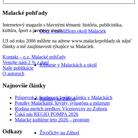
Malacké pohľady
Internetový magazín s hlavnými témami: história, publicistika,
kultúra, šport a premeny mesta.
Obce v najbližšom okolí Malaciek
Už od roku 2006 môžete na adrese www.malackepohlady.sk nájsť
články a iné zaujímavosti týkajúce sa Malaciek.
Kontakt – o.z. Malacké pohľady
Venujte nám 2 % z daní
Kúpanie v Malackách a okolí
Naše publikácie
O autoroch
Najnovšie články
Príspevok k farebnosti fasády zámku v Malackách
Rastliny na Záhorí
Potulky Malackami, krypty, synagóga a múzeum
Rodina mojich predkov Vícenovcov zo Zohoru
Čaká nás REGIO POMPA 2026
Malacké kultúrne leto 2026 – program
Odkazy
Živočíchy na Záhorí