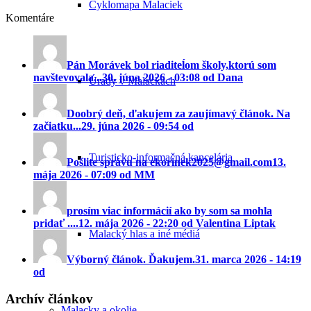
Cyklomapa Malaciek
Komentáre
Pán Morávek bol riaditeĺom školy,ktorú som
navštevovala...
30. júna 2026 - 03:08 od Dana
Úrady v Malackách
Doobrý deň, ďakujem za zaujímavý článok. Na
začiatku...
29. júna 2026 - 09:54 od
Turisticko-informačná kancelária
Pošlite správu na ekorinek2025@gmail.com
13.
mája 2026 - 07:09 od MM
prosím viac informácií ako by som sa mohla
pridať ....
12. mája 2026 - 22:20 od Valentina Liptak
Malacký hlas a iné médiá
Výborný článok. Ďakujem.
31. marca 2026 - 14:19
od
Archív článkov
Malacky a okolie