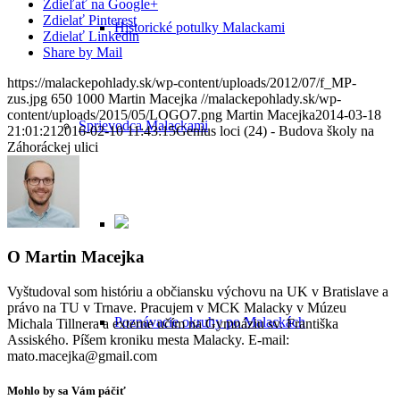
Zdieľať na Google+
Zdielať Pinterest
Historické potulky Malackami
Zdielať Linkedin
Share by Mail
https://malackepohlady.sk/wp-content/uploads/2012/07/f_MP-
zus.jpg
650
1000
Martin Macejka
//malackepohlady.sk/wp-
content/uploads/2015/05/LOGO7.png
Martin Macejka
2014-03-18
Sprievodca Malackami
21:01:21
2016-02-10 11:43:15
Genius loci (24) - Budova školy na
Záhoráckej ulici
O
Martin Macejka
Vyštudoval som históriu a občiansku výchovu na UK v Bratislave a
právo na TU v Trnave. Pracujem v MCK Malacky v Múzeu
Poznávacie okruhy po Malackách
Michala Tillnera a externe učím na Gymnáziu sv. Františka
Assiského. Píšem kroniku mesta Malacky. E-mail:
mato.macejka@gmail.com
Mohlo by sa Vám páčiť