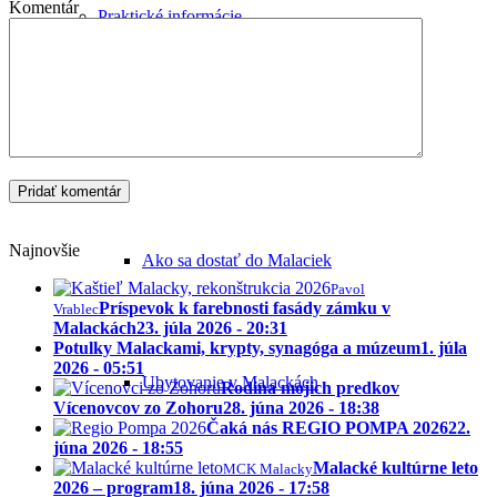
Komentár
Praktické informácie
Najnovšie
Ako sa dostať do Malaciek
Pavol
Príspevok k farebnosti fasády zámku v
Vrablec
Malackách
23. júla 2026 - 20:31
Potulky Malackami, krypty, synagóga a múzeum
1. júla
2026 - 05:51
Ubytovanie v Malackách
Rodina mojich predkov
Vícenovcov zo Zohoru
28. júna 2026 - 18:38
Čaká nás REGIO POMPA 2026
22.
júna 2026 - 18:55
Malacké kultúrne leto
MCK Malacky
2026 – program
18. júna 2026 - 17:58