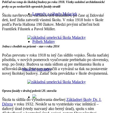
Pohľad na vstup do školskej budovy po roku 1918. Všetky ozdobné architektonické
prvky sa po neskorších opravách fasády stratili
Legendy a záhady Malaciek
Školu navštevovali väčšinou deti úradníkov, po čase aj židovské
deti, keď židia zatvorili vlastnú školu. V roku 1918 bolo v škole
podľa Pavla Hallona 190 žiakov. Medzi prvými učiteľmi boli
František Filustek a Pavol Müller.
Príbeh Maliny
Jedna z chodieb na prízemí – stav v roku 2014
Počas prevratu v roku 1918 tu istý čas sídlilo vojsko. Škola naďalej
pôsobila, v nových pomeroch vyučovanie prebiehalo po slovensky,
resp. po česky. Budova sa stala sídlom aj pre meštiansku školu a
učňovskú školu. Priestory nestačili a vytváral sa tlak na postavenie
Malacké pamiatky
novej školskej budovy. Zatiaľ bola prevádzka v škole dvojsmenná.
Oprava fasády v druhej polovici 20. storočia
Škola tu sídlila do vybudovania dnešnej
Základnej školy Dr. J.
Dérera
v roku 1932. Neskôr sa tu vystriedalo viac inštitúcií –
daňový úrad (vtedy nazvaný ako berný úrad), spolu s ním