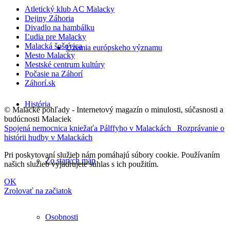
Atletický klub AC Malacky
Dejiny Záhoria
Divadlo na hambálku
Ľudia pre Malacky
Malacká šošovica
Územia európskeho významu
Mesto Malacky
Mestské centrum kultúry
Počasie na Záhorí
Záhorí.sk
História
© Malacké pohľady - Internetový magazín o minulosti, súčasnosti a
budúcnosti Malaciek
Spojená nemocnica kniežaťa Pálffyho v Malackách
Rozprávanie o
histórii hudby v Malackách
Pri poskytovaní služieb nám pomáhajú súbory cookie. Používaním
Zo starých máp
našich služieb vyjadrujete súhlas s ich použitím.
OK
Zrolovať na začiatok
Osobnosti