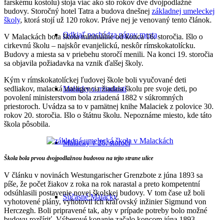
farskému kostolu) stoja viac ako sto rokov dve dvojpodlažné
budovy. Storočný hotel Tatra a budova dnešnej
základnej umeleckej
školy
, ktorá stojí už 120 rokov. Práve nej je venovaný tento článok.
Odkiaľ pochádza názov mesta
V Malackách bola škola minimálne od konca 16. storočia. Išlo o
cirkevnú školu – najskôr evanjelickú, neskôr rímskokatolícku.
Budovy a miesta sa v priebehu storočí menili. Na konci 19. storočia
sa objavila požiadavka na vznik ďalšej školy.
Kým v rímskokatolíckej ľudovej škole boli vyučované deti
sedliakov, malacká inteligencia žiadala školu pre svoje deti, po
Malacky v minulosti
povolení ministerstvom bola zriadená 1882 v súkromných
priestoroch. Uvádza sa to v pamätnej knihe Malaciek z polovice 30.
rokov 20. storočia. Išlo o štátnu školu. Nepoznáme miesto, kde táto
škola pôsobila.
Malacky v 20. storočí
Škola bola prvou dvojpodlažnou budovou na tejto strane ulice
V článku v novinách Westungarischer Grenzbote z júna 1893 sa
píše, že počet žiakov z roka na rok narastal a preto kompetentní
odsúhlasili postavenie novej školskej budovy. V tom čase už boli
Súčasné Malacky
vyhotovené plány, vyhotovil ich kráľovský inžinier Sigmund von
Herczegh. Boli pripravené tak, aby v prípade potreby bolo možné
budovu rozšíriť. Výberové konanie začalo koncom júna 1893.