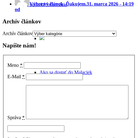
Výborný článok. Ďakujem.
31. marca 2026 - 14:19
Praktické informácie
od
Archív článkov
Archív článkov
Napíšte nám!
Meno
*
Ako sa dostať do Malaciek
E-Mail
*
Ubytovanie v Malackách
Správa
*