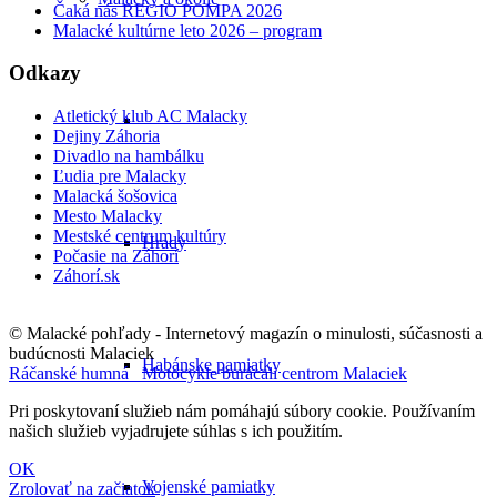
Čaká nás REGIO POMPA 2026
Malacké kultúrne leto 2026 – program
Odkazy
Atletický klub AC Malacky
Dejiny Záhoria
Divadlo na hambálku
Ľudia pre Malacky
Malacká šošovica
Mesto Malacky
Mestské centrum kultúry
Hrady
Počasie na Záhorí
Záhorí.sk
© Malacké pohľady - Internetový magazín o minulosti, súčasnosti a
budúcnosti Malaciek
Habánske pamiatky
Ráčanské humná
Motocykle burácali centrom Malaciek
Pri poskytovaní služieb nám pomáhajú súbory cookie. Používaním
našich služieb vyjadrujete súhlas s ich použitím.
OK
Vojenské pamiatky
Zrolovať na začiatok