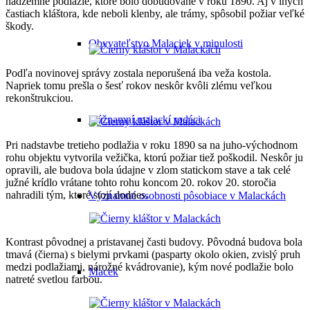
nadzemné podlažie, ktoré bolo dobudované v roku 1890. Aj v iných
častiach kláštora, kde neboli klenby, ale trámy, spôsobil požiar veľké
škody.
Obyvateľstvo Malaciek v minulosti
Podľa novinovej správy zostala neporušená iba veža kostola.
Napriek tomu prešla o šesť rokov neskôr kvôli zlému veľkou
rekonštrukciou.
Významní malackí rodáci
Pri nadstavbe tretieho podlažia v roku 1890 sa na juho-východnom
rohu objektu vytvorila vežička, ktorú požiar tiež poškodil. Neskôr ju
opravili, ale budova bola údajne v zlom statickom stave a tak celé
južné krídlo vrátane tohto rohu koncom 20. rokov 20. storočia
nahradili tým, ktoré stojí dodnes.
Významné osobnosti pôsobiace v Malackách
Kontrast pôvodnej a pristavanej časti budovy. Pôvodná budova bola
tmavá (čierna) s bielymi prvkami (pasparty okolo okien, zvislý pruh
medzi podlažiami, nárožné kvádrovanie), kým nové podlažie bolo
Macek
natreté svetlou farbou.