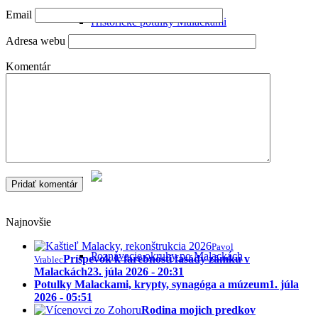
Email
Historické potulky Malackami
Adresa webu
Komentár
Sprievodca Malackami
Najnovšie
Pavol
Poznávacie okruhy po Malackách
Príspevok k farebnosti fasády zámku v
Vrablec
Malackách
23. júla 2026 - 20:31
Potulky Malackami, krypty, synagóga a múzeum
1. júla
2026 - 05:51
Rodina mojich predkov