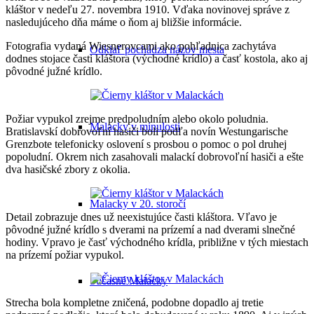
kláštor v nedeľu 27. novembra 1910. Vďaka novinovej správe z
nasledujúceho dňa máme o ňom aj bližšie informácie.
Fotografia vydaná Wiesnerovcami ako pohľadnica zachytáva
Odkiaľ pochádza názov mesta
dodnes stojace časti kláštora (východné krídlo) a časť kostola, ako aj
pôvodné južné krídlo.
Požiar vypukol zrejme predpoludním alebo okolo poludnia.
Malacky v minulosti
Bratislavskí dobrovoľní hasiči boli podľa novín Westungarische
Grenzbote telefonicky oslovení s prosbou o pomoc o pol druhej
popoludní. Okrem nich zasahovali malackí dobrovoľní hasiči a ešte
dva hasičské zbory z okolia.
Malacky v 20. storočí
Detail zobrazuje dnes už neexistujúce časti kláštora. Vľavo je
pôvodné južné krídlo s dverami na prízemí a nad dverami slnečné
hodiny. Vpravo je časť východného krídla, približne v tých miestach
na prízemí požiar vypukol.
Súčasné Malacky
Strecha bola kompletne zničená, podobne dopadlo aj tretie