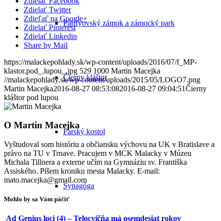
Zdielať Facebook
Zdielať Twitter
Zdieľať na Google+
Pálffyovský zámok a zámocký park
Zdielať Pinterest
Zdielať Linkedin
Share by Mail
https://malackepohlady.sk/wp-content/uploads/2016/07/f_MP-
klastor.pod_.lupou_.jpg
529
1000
Martin Macejka
Čierny kláštor
//malackepohlady.sk/wp-content/uploads/2015/05/LOGO7.png
Martin Macejka
2016-08-27 08:53:08
2016-08-27 09:04:51
Čierny
kláštor pod lupou
O
Martin Macejka
Farský kostol
Vyštudoval som históriu a občiansku výchovu na UK v Bratislave a
právo na TU v Trnave. Pracujem v MCK Malacky v Múzeu
Michala Tillnera a externe učím na Gymnáziu sv. Františka
Assiského. Píšem kroniku mesta Malacky. E-mail:
mato.macejka@gmail.com
Synagóga
Mohlo by sa Vám páčiť
Ad Genius loci (4) – Telocvičňa má osemdesiat rokov