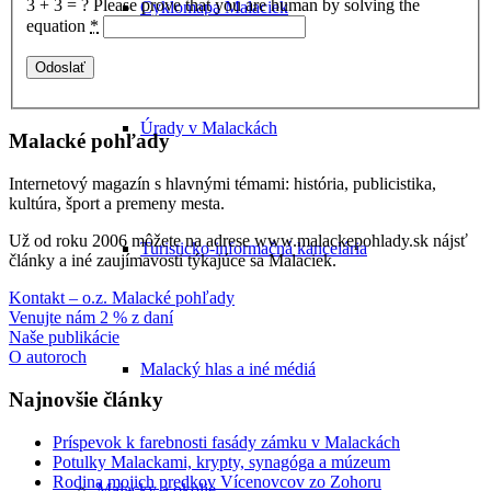
3 + 3 = ?
Please prove that you are human by solving the
Cyklomapa Malaciek
equation
*
Úrady v Malackách
Malacké pohľady
Internetový magazín s hlavnými témami: história, publicistika,
kultúra, šport a premeny mesta.
Už od roku 2006 môžete na adrese www.malackepohlady.sk nájsť
Turisticko-informačná kancelária
články a iné zaujímavosti týkajúce sa Malaciek.
Kontakt – o.z. Malacké pohľady
Venujte nám 2 % z daní
Naše publikácie
O autoroch
Malacký hlas a iné médiá
Najnovšie články
Príspevok k farebnosti fasády zámku v Malackách
Potulky Malackami, krypty, synagóga a múzeum
Rodina mojich predkov Vícenovcov zo Zohoru
Malacky a okolie