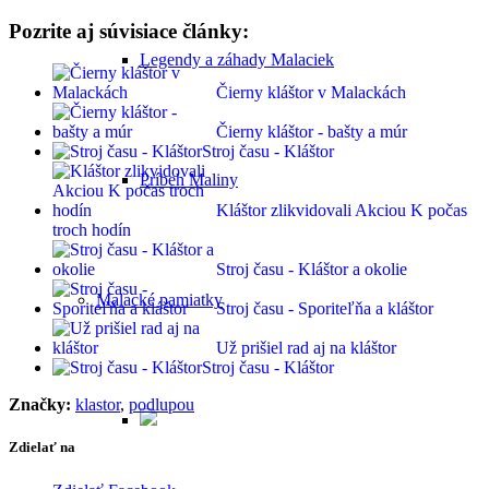
Pozrite aj súvisiace články:
Legendy a záhady Malaciek
Čierny kláštor v Malackách
Čierny kláštor - bašty a múr
Stroj času - Kláštor
Príbeh Maliny
Kláštor zlikvidovali Akciou K počas
troch hodín
Stroj času - Kláštor a okolie
Malacké pamiatky
Stroj času - Sporiteľňa a kláštor
Už prišiel rad aj na kláštor
Stroj času - Kláštor
Značky:
klastor
,
podlupou
Zdielať na