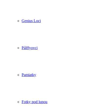
Genius Loci
Pálffyovci
Pamiatky
Fotky pod lupou