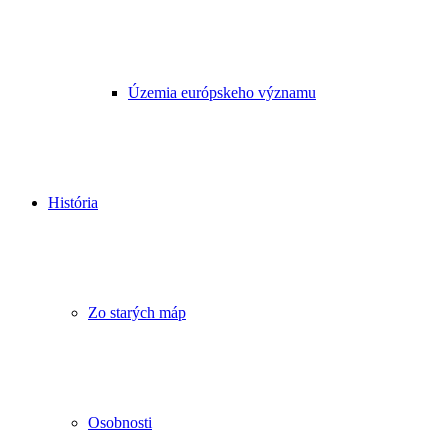
Územia európskeho významu
História
Zo starých máp
Osobnosti