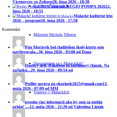
Vícenovcov zo Zohoru
28. júna 2026 - 18:38
Kultúra v Malackách
Čaká nás REGIO POMPA 2026
22.
júna 2026 - 18:55
Malacké kultúrne leto
MCK Malacky
2026 – program
18. júna 2026 - 17:58
Komentáre
Múzeum Michala Tillnera
Pán Morávek bol riaditeĺom školy,ktorú som
navštevovala...
30. júna 2026 - 03:08 od Dana
Dorozumiete sa v Malackách?
Doobrý deň, ďakujem za zaujímavý článok. Na
začiatku...
29. júna 2026 - 09:54 od
Pošlite správu na ekorinek2025@gmail.com
13.
mája 2026 - 07:09 od MM
Vianoce v Malackách
prosím viac informácií ako by som sa mohla
pridať ....
12. mája 2026 - 22:20 od Valentina Liptak