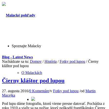
Spoznajte Malacky
Blog - Latest News
Nachádzate sa tu:
Domov
/
História
/
Fotky pod lupou
/
Čierny
kláštor pod lupou
O Malackách
Čierny kláštor pod lupou
27. augusta 2016
/
0 Komentáre
/
v
Fotky pod lupou
/
od
Martin
Macejka
Pod lupu dáme fotografiu, ktorú vieme presne datovať. Pochádza z
roku 1910 a viaže sa na požiar, ktorý poškodil františkánsky Čierny