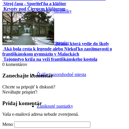
Stroj času - Sporiteľňa a kláštor
Krypty pod Čiernym kláštorom
Sochy a pamätníky
Malacké cintoríny
Brána, ktorá vedie do školy
Aká bola cesta k legende alebo Niekoľko zaujímavostí o
františkánskom gymnáziu v Malackách
Tajomstvo kríža na veži františkánskeho kostola
0
komentárov
Ďalšie pozoruhodné miesta
Zanechajte komentár
Chcete sa pripojiť k diskusii?
Neváhajte prispieť!
Pridaj komentár
Zaniknuté pamiatky
Vaša e-mailová adresa nebude zverejnená.
Meno