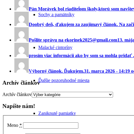
Pán Morávek bol riaditeĺom školy,ktorú som navštev
Sochy a pamätníky
Doobrý deň, ďakujem za zaujímavý článok. Na začia
Pošlite správu na ekorinek2025@gmail.com
13. máj
Malacké cintoríny
prosím viac informácií ako by som sa mohla pridať ..
Výborný článok. Ďakujem.
31. marca 2026 - 14:19 
Ďalšie pozoruhodné miesta
Archív článkov
Archív článkov
Napíšte nám!
Zaniknuté pamiatky
Meno
*