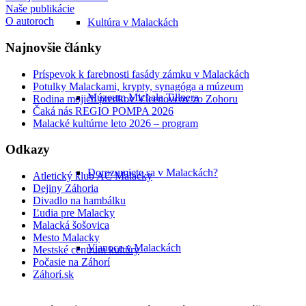
Naše publikácie
O autoroch
Kultúra v Malackách
Najnovšie články
Príspevok k farebnosti fasády zámku v Malackách
Potulky Malackami, krypty, synagóga a múzeum
Múzeum Michala Tillnera
Rodina mojich predkov Vícenovcov zo Zohoru
Čaká nás REGIO POMPA 2026
Malacké kultúrne leto 2026 – program
Odkazy
Dorozumiete sa v Malackách?
Atletický klub AC Malacky
Dejiny Záhoria
Divadlo na hambálku
Ľudia pre Malacky
Malacká šošovica
Mesto Malacky
Vianoce v Malackách
Mestské centrum kultúry
Počasie na Záhorí
Záhorí.sk