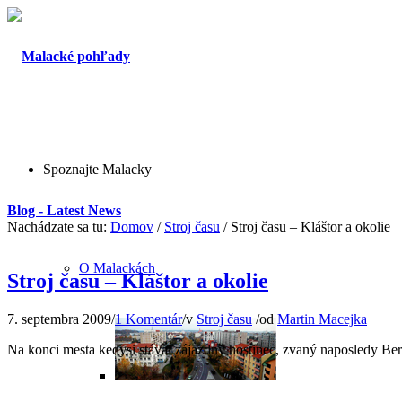
Spoznajte Malacky
Blog - Latest News
Nachádzate sa tu:
Domov
/
Stroj času
/
Stroj času – Kláštor a okolie
O Malackách
Stroj času – Kláštor a okolie
7. septembra 2009
/
1 Komentár
/
v
Stroj času
/
od
Martin Macejka
Na konci mesta kedysi stával zájazdný hostinec, zvaný naposledy Bers