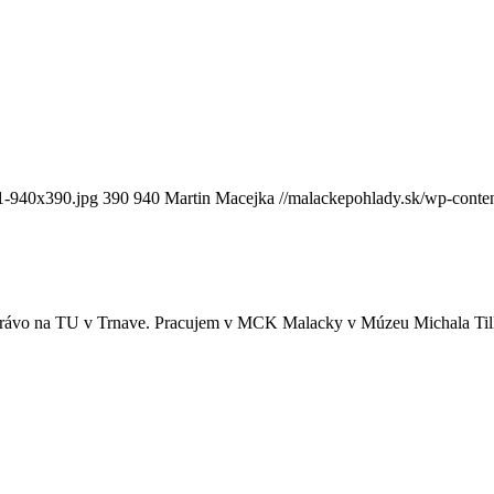
01-940x390.jpg
390
940
Martin Macejka
//malackepohlady.sk/wp-cont
 právo na TU v Trnave. Pracujem v MCK Malacky v Múzeu Michala Tilln