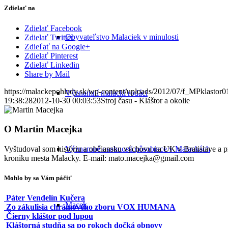
Zdielať na
Zdielať Facebook
Obyvateľstvo Malaciek v minulosti
Zdielať Twitter
Zdieľať na Google+
Zdielať Pinterest
Zdielať Linkedin
Share by Mail
https://malackepohlady.sk/wp-content/uploads/2012/07/f_MPklastor
Významní malackí rodáci
19:38:28
2012-10-30 00:03:53
Stroj času - Kláštor a okolie
O
Martin Macejka
Významné osobnosti pôsobiace v Malackách
Vyštudoval som históriu a občiansku výchovu na UK v Bratislave a
kroniku mesta Malacky. E-mail: mato.macejka@gmail.com
Mohlo by sa Vám páčiť
Páter Vendelín Kučera
Macek
Zo zákulisia chrámového zboru VOX HUMANA
Čierny kláštor pod lupou
Kláštorná studňa sa po rokoch dočká obnovy