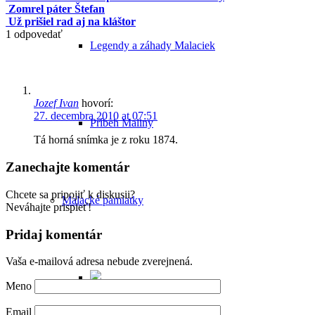
Zomrel páter Štefan
Už prišiel rad aj na kláštor
1
odpovedať
Legendy a záhady Malaciek
Jozef Ivan
hovorí:
27. decembra 2010 at 07:51
Príbeh Maliny
Tá horná snímka je z roku 1874.
Zanechajte komentár
Chcete sa pripojiť k diskusii?
Malacké pamiatky
Neváhajte prispieť!
Pridaj komentár
Vaša e-mailová adresa nebude zverejnená.
Meno
Email