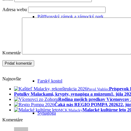
Adresa webu
Pálffyovský zámok a zámocký park
Čierny kláštor
Komentár
Najnovšie
Farský kostol
Príspevok 
Pavol Vrablec
Potulky Malackami, krypty, synagóga a múzeum
1. júla 20
Rodina mojich predkov Vícenovcov
Čaká nás REGIO POMPA 2026
22. jú
Malacké kultúrne leto 
MCK Malacky
Synagóga
Komentáre