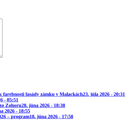
k farebnosti fasády zámku v Malackách
23. júla 2026 - 20:31
26 - 05:51
 zo Zohoru
28. júna 2026 - 18:38
na 2026 - 18:55
2026 – program
18. júna 2026 - 17:58