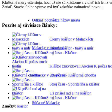
Kláštorné múry ešte stoja, hoci už nie sú kláštorné a vidieť ich len z
Zatiaľ. Stavba úplne vpravo má byť zakrátko nahradená novou.
Odkiaľ pochádza názov mesta
Pozrite aj súvisiace články:
Čierny kláštor v Malackách
Malacky v minulosti
Čierny kláštor - bašty a múr
Stroj času - Kláštor
Kláštor zlikvidovali Akciou K počas tr
Malacky v 20. storočí
Stroj času - Kláštorná chodba
Stroj času - Sporiteľňa a kláštor
Už prišiel rad aj na kláštor
Stroj času - Kláštor
Súčasné Malacky
Značky:
klastor