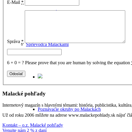
E-Mail
*
Historické potulky Malackami
Správa
*
Sprievodca Malackami
6 + 0 = ?
Please prove that you are human by solving the equation
Malacké pohľady
Internetový magazín s hlavnými témami: história, publicistika, kultúr
Poznávacie okruhy po Malackách
Už od roku 2006 môžete na adrese www.malackepohlady.sk nájsť člán
Kontakt – o.z. Malacké pohľady
Venujte nám 2 % z daní