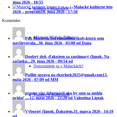
júna 2026 - 18:55
Malacké kultúrne leto
MCK Malacky
Kultúra v Malackách
2026 – program
18. júna 2026 - 17:58
Komentáre
Múzeum Michala Tillnera
Pán Morávek bol riaditeĺom školy,ktorú som
navštevovala...
30. júna 2026 - 03:08 od Dana
Doobrý deň, ďakujem za zaujímavý článok. Na
začiatku...
29. júna 2026 - 09:54 od
Dorozumiete sa v Malackách?
Pošlite správu na ekorinek2025@gmail.com
13.
mája 2026 - 07:09 od MM
prosím viac informácií ako by som sa mohla
Vianoce v Malackách
pridať ....
12. mája 2026 - 22:20 od Valentina Liptak
Výborný článok. Ďakujem.
31. marca 2026 - 14:19
od