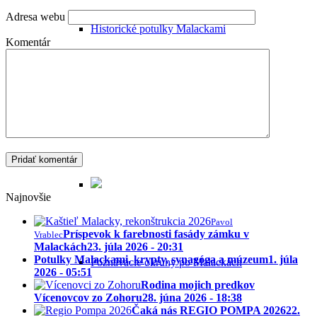
Adresa webu
Historické potulky Malackami
Komentár
Sprievodca Malackami
Najnovšie
Pavol
Príspevok k farebnosti fasády zámku v
Vrablec
Malackách
23. júla 2026 - 20:31
Potulky Malackami, krypty, synagóga a múzeum
1. júla
Poznávacie okruhy po Malackách
2026 - 05:51
Rodina mojich predkov
Vícenovcov zo Zohoru
28. júna 2026 - 18:38
Čaká nás REGIO POMPA 2026
22.