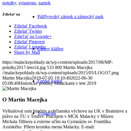
potulky
,
synagoga
,
zamok
Zdielať na
Pálffyovský zámok a zámocký park
Zdielať Facebook
Zdielať Twitter
Zdieľať na Google+
Zdielať Pinterest
Zdielať Linkedin
Čierny kláštor
Share by Mail
https://malackepohlady.sk/wp-content/uploads/2017/08/MP-
potulky2017-leto14.jpg
533
800
Martin Macejka
//malackepohlady.sk/wp-content/uploads/2015/05/LOGO7.png
Martin Macejka
2019-07-05 19:10:49
2022-06-30
Farský kostol
05:08:49
Historické potulky Malackami v lete 2019
O
Martin Macejka
Vyštudoval som históriu a občiansku výchovu na UK v Bratislave a
Synagóga
právo na TU v Trnave. Pracujem v MCK Malacky v Múzeu
Michala Tillnera a externe učím na Gymnáziu sv. Františka
Assiského. Píšem kroniku mesta Malacky. E-mail: