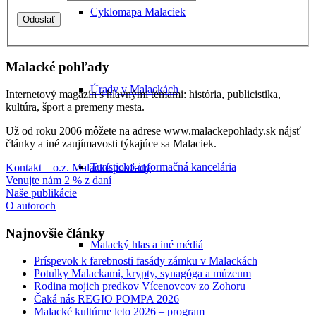
Cyklomapa Malaciek
Malacké pohľady
Úrady v Malackách
Internetový magazín s hlavnými témami: história, publicistika,
kultúra, šport a premeny mesta.
Už od roku 2006 môžete na adrese www.malackepohlady.sk nájsť
články a iné zaujímavosti týkajúce sa Malaciek.
Turisticko-informačná kancelária
Kontakt – o.z. Malacké pohľady
Venujte nám 2 % z daní
Naše publikácie
O autoroch
Najnovšie články
Malacký hlas a iné médiá
Príspevok k farebnosti fasády zámku v Malackách
Potulky Malackami, krypty, synagóga a múzeum
Rodina mojich predkov Vícenovcov zo Zohoru
Čaká nás REGIO POMPA 2026
Malacké kultúrne leto 2026 – program