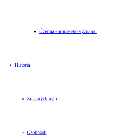
Územia európskeho významu
História
Zo starých máp
Osobnosti