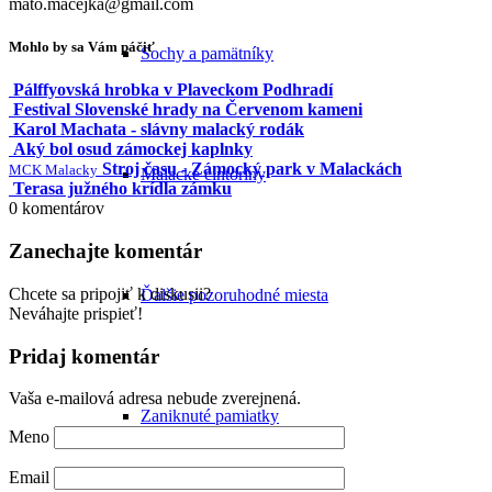
mato.macejka@gmail.com
Mohlo by sa Vám páčiť
Sochy a pamätníky
Pálffyovská hrobka v Plaveckom Podhradí
Festival Slovenské hrady na Červenom kameni
Karol Machata - slávny malacký rodák
Aký bol osud zámockej kaplnky
Stroj času - Zámocký park v Malackách
MCK Malacky
Malacké cintoríny
Terasa južného krídla zámku
0
komentárov
Zanechajte komentár
Chcete sa pripojiť k diskusii?
Ďalšie pozoruhodné miesta
Neváhajte prispieť!
Pridaj komentár
Vaša e-mailová adresa nebude zverejnená.
Zaniknuté pamiatky
Meno
Email