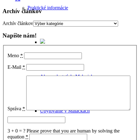
Praktické informácie
Archív článkov
Archív článkov
Napíšte nám!
Meno
*
E-Mail
*
Ako sa dostať do Malaciek
Správa
*
Ubytovanie v Malackách
3 + 0 = ?
Please prove that you are human by solving the
equation
*