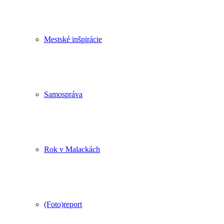
Mestské inšpirácie
Samospráva
Rok v Malackách
(Foto)report