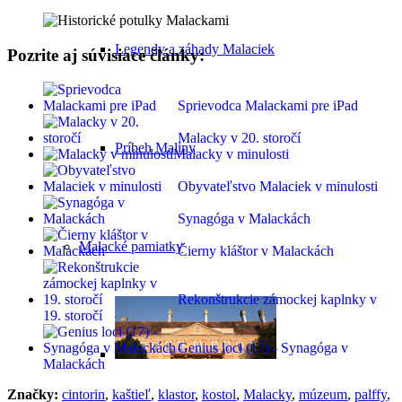
Legendy a záhady Malaciek
Pozrite aj súvisiace články:
Sprievodca Malackami pre iPad
Malacky v 20. storočí
Príbeh Maliny
Malacky v minulosti
Obyvateľstvo Malaciek v minulosti
Synagóga v Malackách
Malacké pamiatky
Čierny kláštor v Malackách
Rekonštrukcie zámockej kaplnky v
19. storočí
Genius loci (17) - Synagóga v
Malackách
Značky:
cintorin
,
kaštieľ
,
klastor
,
kostol
,
Malacky
,
múzeum
,
palffy
,