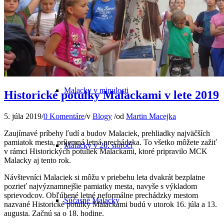
Odkiaľ pochádza názov mesta
Malacky v minulosti
Historické potulky Malackami v lete 2019
5. júla 2019
/
0 Komentáre
/
v
Blogy
/
od
Martin Macejka
Zaujímavé príbehy ľudí a budov Malaciek, prehliadky najväčších
pamiatok mesta, príjemná letná prechádzka. To všetko môžete zažiť
Malacky v 20. storočí
v rámci Historických potuliek Malackami, ktoré pripravilo MCK
Malacky aj tento rok.
Návštevníci Malaciek si môžu v priebehu leta dvakrát bezplatne
pozrieť najvýznamnejšie pamiatky mesta, navyše s výkladom
sprievodcov. Obľúbené letné neformálne prechádzky mestom
Súčasné Malacky
nazvané Historické potulky Malackami budú v utorok 16. júla a 13.
augusta. Začnú sa o 18. hodine.