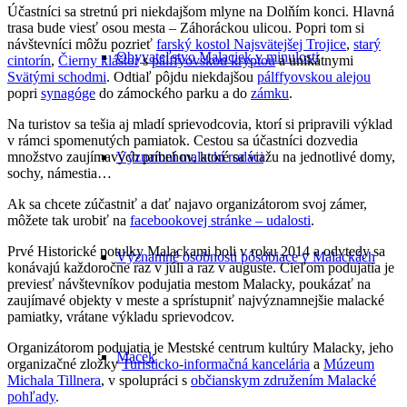
Účastníci sa stretnú pri niekdajšom mlyne na Dolňím konci. Hlavná
trasa bude viesť osou mesta – Záhoráckou ulicou. Popri tom si
návštevníci môžu pozrieť
farský kostol Najsvätejšej Trojice
,
starý
Obyvateľstvo Malaciek v minulosti
cintorín
,
Čierny kláštor
s
pálffyovskou kryptou
a unikátnymi
Svätými schodmi
. Odtiaľ pôjdu niekdajšou
pálffyovskou alejou
popri
synagóge
do zámockého parku a do
zámku
.
Na turistov sa tešia aj mladí sprievodcovia, ktorí si pripravili výklad
v rámci spomenutých pamiatok. Cestou sa účastníci dozvedia
množstvo zaujímavých príbehov, ktoré sa viažu na jednotlivé domy,
Významní malackí rodáci
sochy, námestia…
Ak sa chcete zúčastniť a dať najavo organizátorom svoj zámer,
môžete tak urobiť na
facebookovej stránke – udalosti
.
Prvé Historické potulky Malackami boli v roku 2014 a odvtedy sa
Významné osobnosti pôsobiace v Malackách
konávajú každoročne raz v júli a raz v auguste. Cieľom podujatia je
previesť návštevníkov podujatia mestom Malacky, poukázať na
zaujímavé objekty v meste a sprístupniť najvýznamnejšie malacké
pamiatky, vrátane výkladu sprievodcov.
Organizátorom podujatia je Mestské centrum kultúry Malacky, jeho
Macek
organizačné zložky
Turisticko-informačná kancelária
a
Múzeum
Michala Tillnera
, v spolupráci s
občianskym združením Malacké
pohľady
.