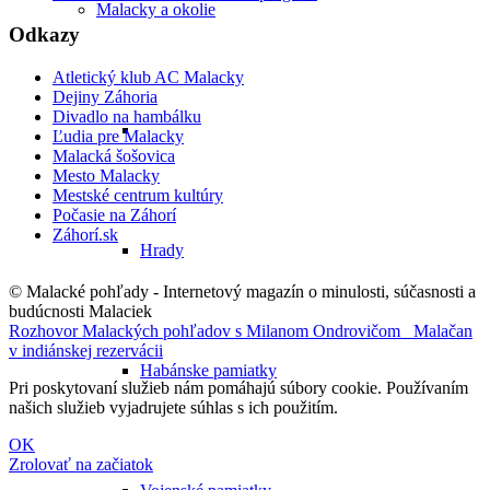
Malacky a okolie
Odkazy
Atletický klub AC Malacky
Dejiny Záhoria
Divadlo na hambálku
Ľudia pre Malacky
Malacká šošovica
Mesto Malacky
Mestské centrum kultúry
Počasie na Záhorí
Záhorí.sk
Hrady
© Malacké pohľady - Internetový magazín o minulosti, súčasnosti a
budúcnosti Malaciek
Rozhovor Malackých pohľadov s Milanom Ondrovičom
Malačan
v indiánskej rezervácii
Habánske pamiatky
Pri poskytovaní služieb nám pomáhajú súbory cookie. Používaním
našich služieb vyjadrujete súhlas s ich použitím.
OK
Zrolovať na začiatok