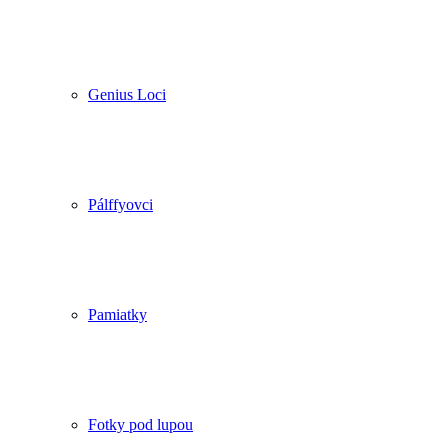
Genius Loci
Pálffyovci
Pamiatky
Fotky pod lupou