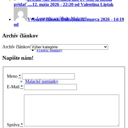
pridať ....
12. mája 2026 - 22:20 od Valentina Liptak
Legendy a záhady Malaciek
Výborný článok. Ďakujem.
31. marca 2026 - 14:19
od
Archív článkov
Archív článkov
Príbeh Maliny
Napíšte nám!
Meno
*
Malacké pamiatky
E-Mail
*
Správa
*