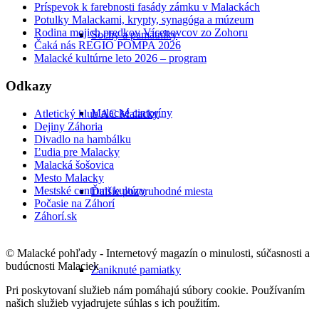
Príspevok k farebnosti fasády zámku v Malackách
Potulky Malackami, krypty, synagóga a múzeum
Rodina mojich predkov Vícenovcov zo Zohoru
Sochy a pamätníky
Čaká nás REGIO POMPA 2026
Malacké kultúrne leto 2026 – program
Odkazy
Malacké cintoríny
Atletický klub AC Malacky
Dejiny Záhoria
Divadlo na hambálku
Ľudia pre Malacky
Malacká šošovica
Mesto Malacky
Mestské centrum kultúry
Ďalšie pozoruhodné miesta
Počasie na Záhorí
Záhorí.sk
© Malacké pohľady - Internetový magazín o minulosti, súčasnosti a
budúcnosti Malaciek
Zaniknuté pamiatky
Pri poskytovaní služieb nám pomáhajú súbory cookie. Používaním
našich služieb vyjadrujete súhlas s ich použitím.