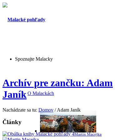
Spoznajte Malacky
Archív pre zančku: Adam
Janík
O Malackách
Nachádzate sa tu:
Domov
/
Adam Janík
Články
Martin Macejka