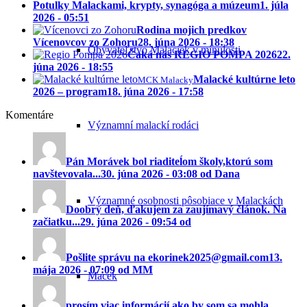
Potulky Malackami, krypty, synagóga a múzeum
1. júla
2026 - 05:51
Rodina mojich predkov
Vícenovcov zo Zohoru
28. júna 2026 - 18:38
Obyvateľstvo Malaciek v minulosti
Čaká nás REGIO POMPA 2026
22.
júna 2026 - 18:55
Malacké kultúrne leto
MCK Malacky
2026 – program
18. júna 2026 - 17:58
Komentáre
Významní malackí rodáci
Pán Morávek bol riaditeĺom školy,ktorú som
navštevovala...
30. júna 2026 - 03:08 od Dana
Významné osobnosti pôsobiace v Malackách
Doobrý deň, ďakujem za zaujímavý článok. Na
začiatku...
29. júna 2026 - 09:54 od
Pošlite správu na ekorinek2025@gmail.com
13.
mája 2026 - 07:09 od MM
Macek
prosím viac informácií ako by som sa mohla