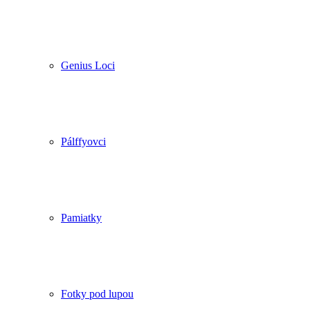
Genius Loci
Pálffyovci
Pamiatky
Fotky pod lupou