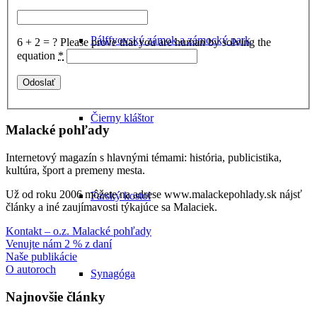
Pálffyovský zámok a zámocký park
6 + 2 = ?
Please prove that you are human by solving the
equation
*
Čierny kláštor
Malacké pohľady
Internetový magazín s hlavnými témami: história, publicistika,
kultúra, šport a premeny mesta.
Už od roku 2006 môžete na adrese www.malackepohlady.sk nájsť
Farský kostol
články a iné zaujímavosti týkajúce sa Malaciek.
Kontakt – o.z. Malacké pohľady
Venujte nám 2 % z daní
Naše publikácie
O autoroch
Synagóga
Najnovšie články