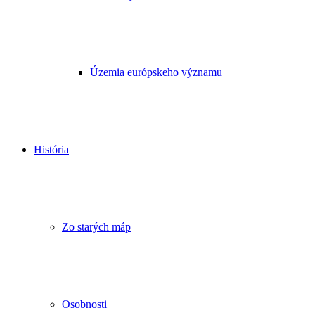
Územia európskeho významu
História
Zo starých máp
Osobnosti