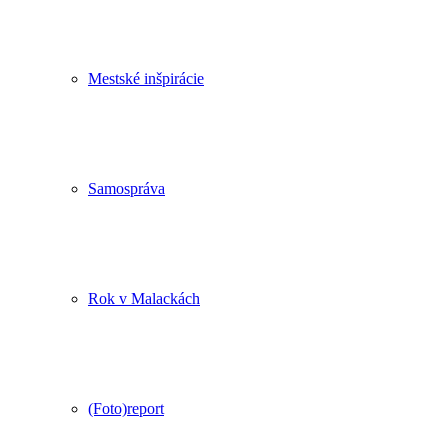
Mestské inšpirácie
Samospráva
Rok v Malackách
(Foto)report