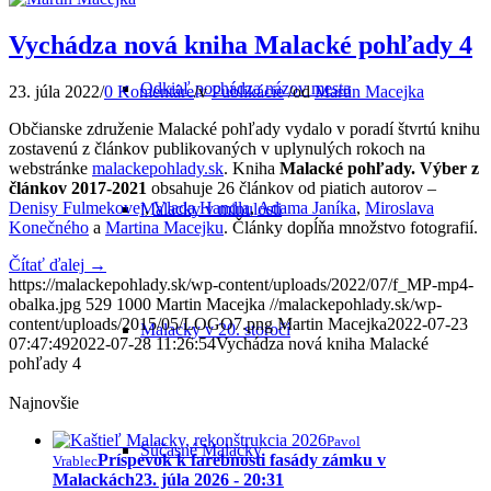
Vychádza nová kniha Malacké pohľady 4
Odkiaľ pochádza názov mesta
23. júla 2022
/
0 Komentáre
/
v
Publikácie
/
od
Martin Macejka
Občianske združenie Malacké pohľady vydalo v poradí štvrtú knihu
zostavenú z článkov publikovaných v uplynulých rokoch na
webstránke
malackepohlady.sk
. Kniha
Malacké pohľady. Výber z
článkov 2017-2021
obsahuje 26 článkov od piatich autorov –
Denisy Fulmekovej
,
Vlada Handla
,
Adama Janíka
,
Miroslava
Malacky v minulosti
Konečného
a
Martina Macejku
. Články dopĺňa množstvo fotografií.
Čítať ďalej
→
https://malackepohlady.sk/wp-content/uploads/2022/07/f_MP-mp4-
obalka.jpg
529
1000
Martin Macejka
//malackepohlady.sk/wp-
content/uploads/2015/05/LOGO7.png
Martin Macejka
2022-07-23
Malacky v 20. storočí
07:47:49
2022-07-28 11:26:54
Vychádza nová kniha Malacké
pohľady 4
Najnovšie
Pavol
Súčasné Malacky
Príspevok k farebnosti fasády zámku v
Vrablec
Malackách
23. júla 2026 - 20:31