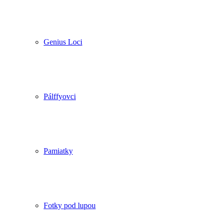
Genius Loci
Pálffyovci
Pamiatky
Fotky pod lupou