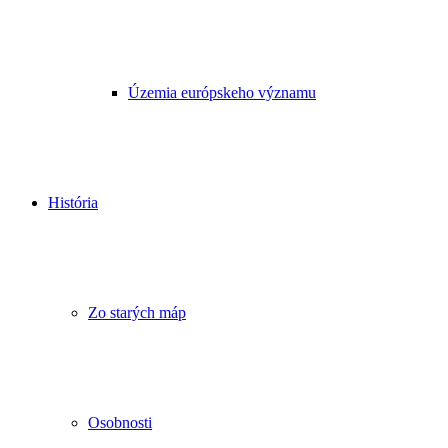
Územia európskeho významu
História
Zo starých máp
Osobnosti