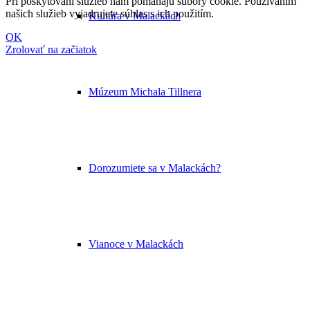
Pri poskytovaní služieb nám pomáhajú súbory cookie. Používaním
našich služieb vyjadrujete súhlas s ich použitím.
Kultúra v Malackách
OK
Zrolovať na začiatok
Múzeum Michala Tillnera
Dorozumiete sa v Malackách?
Vianoce v Malackách