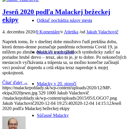
Jeseň 2020 podľa Malackej bežeckej
ekipy
Odkiaľ pochádza názov mesta
4. decembra 2020
/
0 Komentáre
/
v
Atletika
/
od
Jakub Valachovič
Napriek tomu, že v dnešnej dobe množstvo ľudí preklína dobu,
ktorú denno-denne poznačuje pandémia ochorenia Covid 19, ja
Malacky v minulosti
môžem po zhruba dvoch, či troch týždňoch symbolicky zatĺcť na
poriadne hrubé drevo – teraz, ako to je, je to dobre. Po nekonečných
mesiacoch vyčkávania a trápenia sa, sa možno konečne začínajú
veci posúvať dopredu a celá ekipa teraz napreduje k mojej
spokojnosti.
Čítať ďalej
→
Malacky v 20. storočí
https://malackepohlady.sk/wp-content/uploads/2020/12/MP-
ekipa2020jesen.jpg
529
1000
Jakub Valachovič
//malackepohlady.sk/wp-content/uploads/2015/05/LOGO7.png
Jakub Valachovič
2020-12-04 19:25:40
2020-12-04 14:15:12
Jeseň
2020 podľa Malackej bežeckej ekipy
Súčasné Malacky