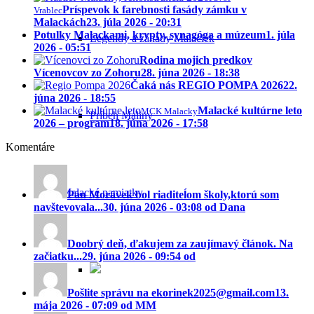
Príspevok k farebnosti fasády zámku v
Vrablec
Malackách
23. júla 2026 - 20:31
Potulky Malackami, krypty, synagóga a múzeum
1. júla
Legendy a záhady Malaciek
2026 - 05:51
Rodina mojich predkov
Vícenovcov zo Zohoru
28. júna 2026 - 18:38
Čaká nás REGIO POMPA 2026
22.
júna 2026 - 18:55
Malacké kultúrne leto
MCK Malacky
Príbeh Maliny
2026 – program
18. júna 2026 - 17:58
Komentáre
Malacké pamiatky
Pán Morávek bol riaditeĺom školy,ktorú som
navštevovala...
30. júna 2026 - 03:08 od Dana
Doobrý deň, ďakujem za zaujímavý článok. Na
začiatku...
29. júna 2026 - 09:54 od
Pošlite správu na ekorinek2025@gmail.com
13.
mája 2026 - 07:09 od MM