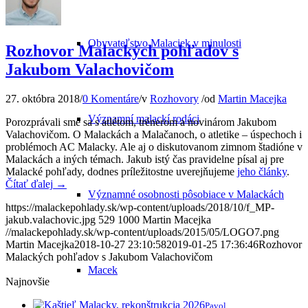
Obyvateľstvo Malaciek v minulosti
Rozhovor Malackých pohľadov s
Jakubom Valachovičom
27. októbra 2018
/
0 Komentáre
/
v
Rozhovory
/
od
Martin Macejka
Významní malackí rodáci
Porozprávali sme sa s atlétom, trénerom a novinárom Jakubom
Valachovičom. O Malackách a Malačanoch, o atletike – úspechoch i
problémoch AC Malacky. Ale aj o diskutovanom zimnom štadióne v
Malackách a iných témach. Jakub istý čas pravidelne písal aj pre
Malacké pohľady, dodnes príležitostne uverejňujeme
jeho články
.
Čítať ďalej
→
Významné osobnosti pôsobiace v Malackách
https://malackepohlady.sk/wp-content/uploads/2018/10/f_MP-
jakub.valachovic.jpg
529
1000
Martin Macejka
//malackepohlady.sk/wp-content/uploads/2015/05/LOGO7.png
Martin Macejka
2018-10-27 23:10:58
2019-01-25 17:36:46
Rozhovor
Malackých pohľadov s Jakubom Valachovičom
Macek
Najnovšie
Pavol