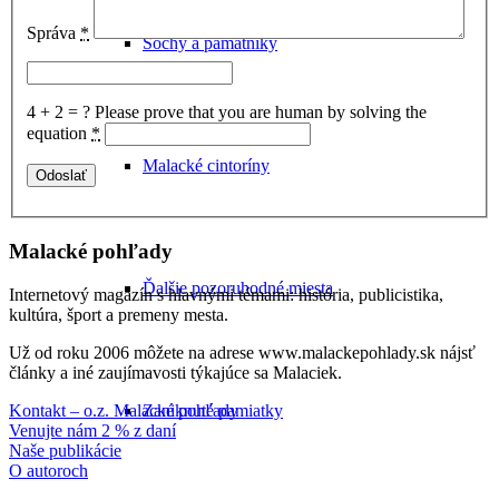
Správa
*
Sochy a pamätníky
4 + 2 = ?
Please prove that you are human by solving the
equation
*
Malacké cintoríny
Malacké pohľady
Ďalšie pozoruhodné miesta
Internetový magazín s hlavnými témami: história, publicistika,
kultúra, šport a premeny mesta.
Už od roku 2006 môžete na adrese www.malackepohlady.sk nájsť
články a iné zaujímavosti týkajúce sa Malaciek.
Kontakt – o.z. Malacké pohľady
Zaniknuté pamiatky
Venujte nám 2 % z daní
Naše publikácie
O autoroch