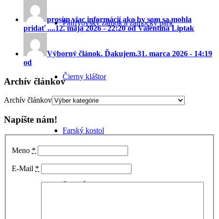
prosím viac informácií ako by som sa mohla
Pálffyovský zámok a zámocký park
pridať ....
12. mája 2026 - 22:20 od Valentina Liptak
Výborný článok. Ďakujem.
31. marca 2026 - 14:19
od
Čierny kláštor
Archív článkov
Archív článkov
Napíšte nám!
Farský kostol
Meno
*
E-Mail
*
Synagóga