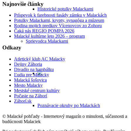
Najnovšie články
Historické potulky Malackami
Príspevok k farebnosti fasády zámku v Malackách
Potulky Malackami, krypty, synagóga a múzeum
Rodina mojich predkov Vícenovcov zo Zohoru
Čaká nás REGIO POMPA 2026
Malacké kultúrne leto 2026 – program
Sprievodca Malackami
Odkazy
Atletický klub AC Malacky
Dejiny Záhoria
Divadlo na hambálku
Ľudia pre Malacky
Malacká šošovica
Mesto Malacky
Mestské centrum kultúry
Počasie na Záhorí
Záhorí.sk
Poznávacie okruhy po Malackách
© Malacké pohľady - Internetový magazín o minulosti, súčasnosti a
budúcnosti Malaciek