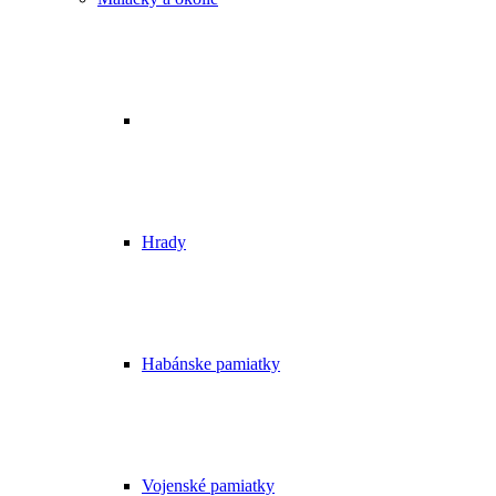
Hrady
Habánske pamiatky
Vojenské pamiatky