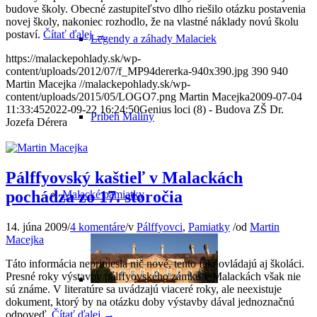
budove školy. Obecné zastupiteľstvo dlho riešilo otázku postavenia
novej školy, nakoniec rozhodlo, že na vlastné náklady novú školu
postaví.
Čítať ďalej
→
Legendy a záhady Malaciek
https://malackepohlady.sk/wp-
content/uploads/2012/07/f_MP94dererka-940x390.jpg
390
940
Martin Macejka
//malackepohlady.sk/wp-
content/uploads/2015/05/LOGO7.png
Martin Macejka
2009-07-04
11:33:45
2022-09-22 16:24:50
Genius loci (8) - Budova ZŠ Dr.
Príbeh Maliny
Jozefa Dérera
Pálffyovský kaštieľ v Malackách
pochádza zo 17. storočia
Malacké pamiatky
14. júna 2009
/
4 komentáre
/
v
Pálffyovci
,
Pamiatky
/
od
Martin
Macejka
Táto informácia nepriniesla nič nové, tento fakt ovládajú aj školáci.
Presné roky výstavby pálffyovského zámku v Malackách však nie
sú známe. V literatúre sa uvádzajú viaceré roky, ale neexistuje
dokument, ktorý by na otázku doby výstavby dával jednoznačnú
odpoveď.
Čítať ďalej
→