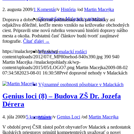
2. augusta 2009
/
1 Komentár
/
v
História
/
od
Martin Macejka
Obyvateľstvo Malaciek v minulosti
Doprava a dobré dopravné podmienky boli pre Malacky asi
odjakživa dôležité, keďže mesto vzniklo na križovatke obchodných
ciest. Pripravili sme novú rubriku venovanú histórii dopravy nášho
mesta a okolia. Podstatnú časť článkov budú tvoriť zaujímavé
fotografie.
Čítať ďalej
→
https://malackepohlady.sk/wp-
Významní malackí rodáci
content/uploads/2012/07/f_MP80nehod-940x390.jpg
390
940
Martin Macejka
//malackepohlady.sk/wp-
content/uploads/2015/05/LOGO7.png
Martin Macejka
2009-08-02
07:34:58
2023-08-01 16:30:58
Prvé dopravné nehody v Malackách
Významné osobnosti pôsobiace v Malackách
Genius loci (8) – Budova ZŠ Dr. Jozefa
Dérera
4. júla 2009
/
5 komentárov
/
v
Genius Loci
/
od
Martin Macejka
Macek
V období prvej ČSR rástol počet obyvateľov Malaciek a nedostatok
školských priestorov prinútil kompetentných uvažovať o novej