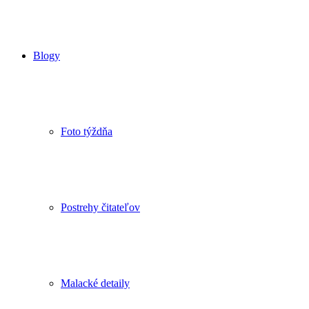
Blogy
Foto týždňa
Postrehy čitateľov
Malacké detaily