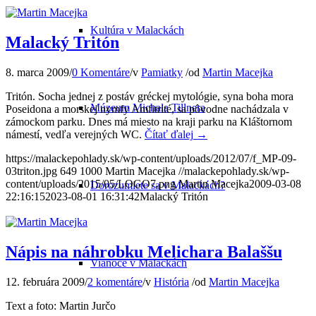
Kultúra v Malackách
Malacký Tritón
8. marca 2009
/
0 Komentáre
/
v
Pamiatky
/
od
Martin Macejka
Tritón. Socha jednej z postáv gréckej mytológie, syna boha mora
Múzeum Michala Tillnera
Poseidona a morskej nymfy Amfitrité, sa pôvodne nachádzala v
zámockom parku. Dnes má miesto na kraji parku na Kláštornom
námestí, vedľa verejných WC.
Čítať ďalej
→
https://malackepohlady.sk/wp-content/uploads/2012/07/f_MP-09-
03triton.jpg
649
1000
Martin Macejka
//malackepohlady.sk/wp-
content/uploads/2015/05/LOGO7.png
Martin Macejka
2009-03-08
Dorozumiete sa v Malackách?
22:16:15
2023-08-01 16:31:42
Malacký Tritón
Nápis na náhrobku Melichara Balaššu
Vianoce v Malackách
12. februára 2009
/
2 komentáre
/
v
História
/
od
Martin Macejka
Text a foto: Martin Jurčo