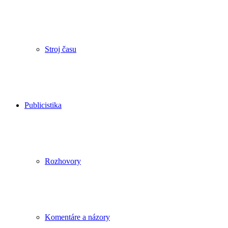
Stroj času
Publicistika
Rozhovory
Komentáre a názory