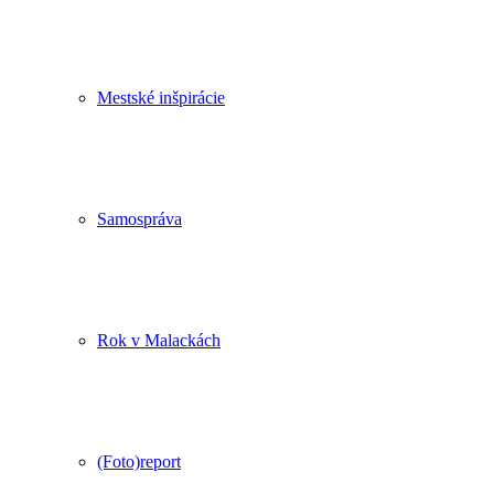
Mestské inšpirácie
Samospráva
Rok v Malackách
(Foto)report