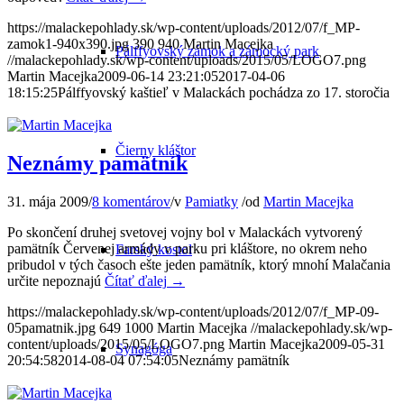
https://malackepohlady.sk/wp-content/uploads/2012/07/f_MP-
zamok1-940x390.jpg
390
940
Martin Macejka
Pálffyovský zámok a zámocký park
//malackepohlady.sk/wp-content/uploads/2015/05/LOGO7.png
Martin Macejka
2009-06-14 23:21:05
2017-04-06
18:15:25
Pálffyovský kaštieľ v Malackách pochádza zo 17. storočia
Čierny kláštor
Neznámy pamätník
31. mája 2009
/
8 komentárov
/
v
Pamiatky
/
od
Martin Macejka
Po skončení druhej svetovej vojny bol v Malackách vytvorený
pamätník Červenej armády v parku pri kláštore, no okrem neho
Farský kostol
pribudol v tých časoch ešte jeden pamätník, ktorý mnohí Malačania
určite nepoznajú
Čítať ďalej
→
https://malackepohlady.sk/wp-content/uploads/2012/07/f_MP-09-
05pamatnik.jpg
649
1000
Martin Macejka
//malackepohlady.sk/wp-
content/uploads/2015/05/LOGO7.png
Martin Macejka
2009-05-31
Synagóga
20:54:58
2014-08-04 07:54:05
Neznámy pamätník