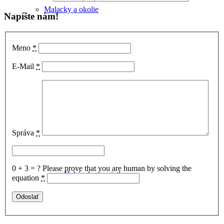
Malacky a okolie
Napíšte nám!
Meno
*
E-Mail
*
Hrady
Správa
*
0 + 3 = ?
Please prove that you are human by solving the
Habánske pamiatky
equation
*