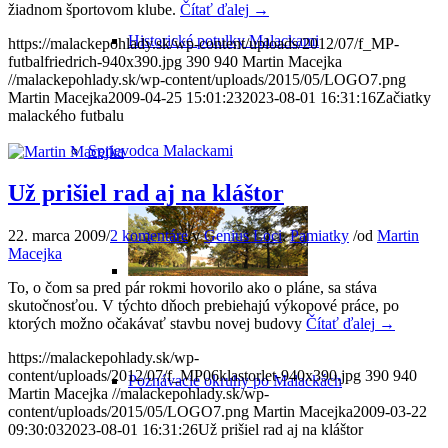
žiadnom športovom klube.
Čítať ďalej
→
Historické potulky Malackami
https://malackepohlady.sk/wp-content/uploads/2012/07/f_MP-
futbalfriedrich-940x390.jpg
390
940
Martin Macejka
//malackepohlady.sk/wp-content/uploads/2015/05/LOGO7.png
Martin Macejka
2009-04-25 15:01:23
2023-08-01 16:31:16
Začiatky
malackého futbalu
Sprievodca Malackami
Už prišiel rad aj na kláštor
22. marca 2009
/
2 komentáre
/
v
Genius Loci
,
Pamiatky
/
od
Martin
Macejka
To, o čom sa pred pár rokmi hovorilo ako o pláne, sa stáva
skutočnosťou. V týchto dňoch prebiehajú výkopové práce, po
ktorých možno očakávať stavbu novej budovy
Čítať ďalej
→
https://malackepohlady.sk/wp-
content/uploads/2012/07/f_MP06klastorlet-940x390.jpg
390
940
Poznávacie okruhy po Malackách
Martin Macejka
//malackepohlady.sk/wp-
content/uploads/2015/05/LOGO7.png
Martin Macejka
2009-03-22
09:30:03
2023-08-01 16:31:26
Už prišiel rad aj na kláštor