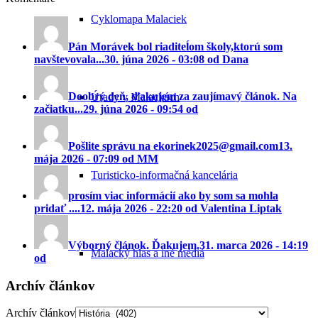
Cyklomapa Malaciek
Pán Morávek bol riaditeĺom školy,ktorú som
navštevovala...
30. júna 2026 - 03:08 od Dana
Doobrý deň, ďakujem za zaujímavý článok. Na
Úrady v Malackách
začiatku...
29. júna 2026 - 09:54 od
Pošlite správu na ekorinek2025@gmail.com
13.
mája 2026 - 07:09 od MM
Turisticko-informačná kancelária
prosím viac informácií ako by som sa mohla
pridať ....
12. mája 2026 - 22:20 od Valentina Liptak
Výborný článok. Ďakujem.
31. marca 2026 - 14:19
Malacký hlas a iné médiá
od
Archív článkov
Archív článkov