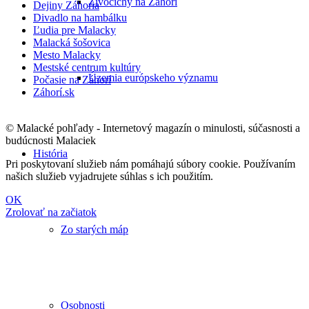
Živočíchy na Záhorí
Dejiny Záhoria
Divadlo na hambálku
Ľudia pre Malacky
Malacká šošovica
Mesto Malacky
Mestské centrum kultúry
Územia európskeho významu
Počasie na Záhorí
Záhorí.sk
© Malacké pohľady - Internetový magazín o minulosti, súčasnosti a
budúcnosti Malaciek
História
Pri poskytovaní služieb nám pomáhajú súbory cookie. Používaním
našich služieb vyjadrujete súhlas s ich použitím.
OK
Zrolovať na začiatok
Zo starých máp
Osobnosti