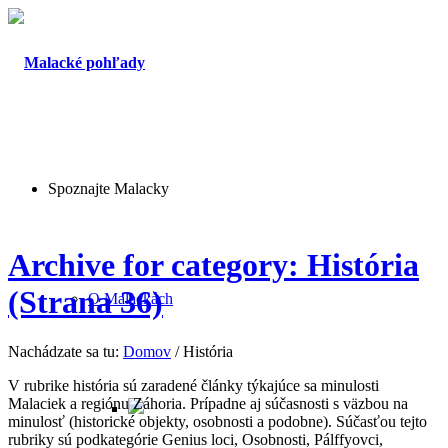
Spoznajte Malacky
Archive for category: História
(Strana 36)
O Malackách
Nachádzate sa tu:
Domov
/
História
V rubrike história sú zaradené články týkajúce sa minulosti
Malaciek a regiónu Záhoria. Prípadne aj súčasnosti s väzbou na
minulosť (historické objekty, osobnosti a podobne). Súčasťou tejto
rubriky sú podkategórie Genius loci, Osobnosti, Pálffyovci,