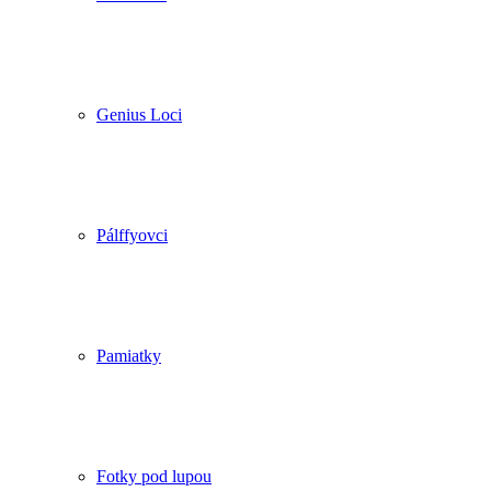
Genius Loci
Pálffyovci
Pamiatky
Fotky pod lupou