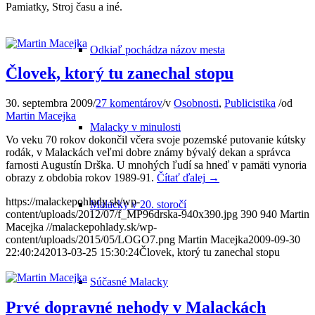
Pamiatky, Stroj času a iné.
Odkiaľ pochádza názov mesta
Človek, ktorý tu zanechal stopu
30. septembra 2009
/
27 komentárov
/
v
Osobnosti
,
Publicistika
/
od
Martin Macejka
Malacky v minulosti
Vo veku 70 rokov dokončil včera svoje pozemské putovanie kútsky
rodák, v Malackách veľmi dobre známy bývalý dekan a správca
farnosti Augustín Drška. U mnohých ľudí sa hneď v pamäti vynoria
obrazy z obdobia rokov 1989-91.
Čítať ďalej
→
https://malackepohlady.sk/wp-
Malacky v 20. storočí
content/uploads/2012/07/f_MP96drska-940x390.jpg
390
940
Martin
Macejka
//malackepohlady.sk/wp-
content/uploads/2015/05/LOGO7.png
Martin Macejka
2009-09-30
22:40:24
2013-03-25 15:30:24
Človek, ktorý tu zanechal stopu
Súčasné Malacky
Prvé dopravné nehody v Malackách