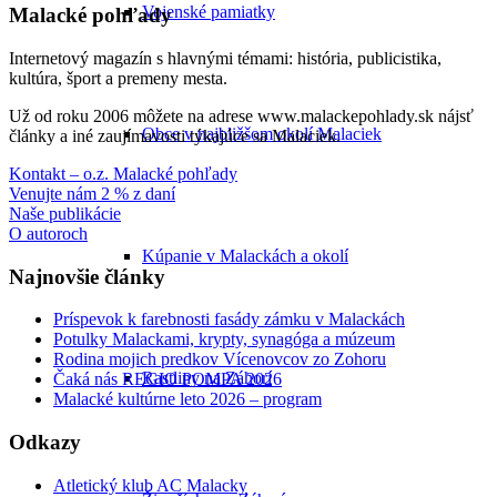
Vojenské pamiatky
Malacké pohľady
Internetový magazín s hlavnými témami: história, publicistika,
kultúra, šport a premeny mesta.
Už od roku 2006 môžete na adrese www.malackepohlady.sk nájsť
Obce v najbližšom okolí Malaciek
články a iné zaujímavosti týkajúce sa Malaciek.
Kontakt – o.z. Malacké pohľady
Venujte nám 2 % z daní
Naše publikácie
O autoroch
Kúpanie v Malackách a okolí
Najnovšie články
Príspevok k farebnosti fasády zámku v Malackách
Potulky Malackami, krypty, synagóga a múzeum
Rodina mojich predkov Vícenovcov zo Zohoru
Rastliny na Záhorí
Čaká nás REGIO POMPA 2026
Malacké kultúrne leto 2026 – program
Odkazy
Atletický klub AC Malacky