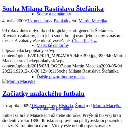
Socha Milana Rastislava Štefánika
Sochy a pamätníky
4. mája 2009
/
3 komentáre
/
v
Pamiatky
/
od
Martin Macejka
90 rokov dnes uplynulo od tragickej smrti generála Štefánika.
Rovnako záhadný, ako jeho smrť, bol aj osud jeho sochy v našom
meste. A záhady ešte nie sú vyriešené.
Čítať ďalej
→
Malacké cintoríny
https://malackepohlady.sk/wp-
content/uploads/2012/07/f_MP04MRS-940x390.jpg
390
940
Martin
Macejka
//malackepohlady.sk/wp-
content/uploads/2015/05/LOGO7.png
Martin Macejka
2009-05-04
23:22:19
2012-10-30 12:49:11
Socha Milana Rastislava Štefánika
Ďalšie pozoruhodné miesta
Začiatky malackého futbalu
25. apríla 2009
/
0 Komentáre
/
v
História
,
Šport
/
od
Martin Macejka
Zaniknuté pamiatky
Futbal sa hrá v Malackách už tretie storočie. Prvýkrát ho vraj hrali
študenti v roku 1896. Ihrisko si spravili na pálffyovskom pozemku
na tzv. Karolíninom dvore. Vtedy ešte neboli organizovaní v