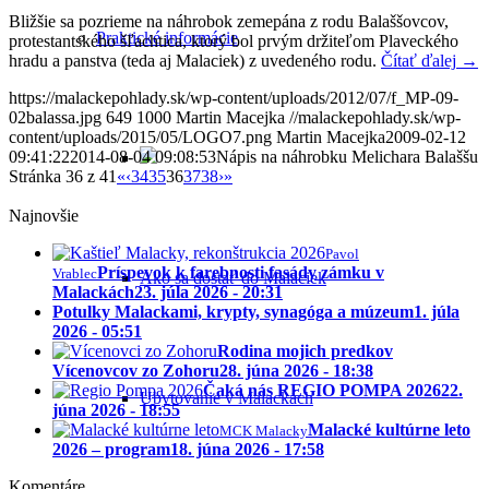
Bližšie sa pozrieme na náhrobok zemepána z rodu Balaššovcov,
Praktické informácie
protestantského šľachtica, ktorý bol prvým držiteľom Plaveckého
hradu a panstva (teda aj Malaciek) z uvedeného rodu.
Čítať ďalej
→
https://malackepohlady.sk/wp-content/uploads/2012/07/f_MP-09-
02balassa.jpg
649
1000
Martin Macejka
//malackepohlady.sk/wp-
content/uploads/2015/05/LOGO7.png
Martin Macejka
2009-02-12
09:41:22
2014-08-04 09:08:53
Nápis na náhrobku Melichara Balaššu
Stránka 36 z 41
«
‹
34
35
36
37
38
›
»
Najnovšie
Pavol
Príspevok k farebnosti fasády zámku v
Vrablec
Ako sa dostať do Malaciek
Malackách
23. júla 2026 - 20:31
Potulky Malackami, krypty, synagóga a múzeum
1. júla
2026 - 05:51
Rodina mojich predkov
Vícenovcov zo Zohoru
28. júna 2026 - 18:38
Čaká nás REGIO POMPA 2026
22.
Ubytovanie v Malackách
júna 2026 - 18:55
Malacké kultúrne leto
MCK Malacky
2026 – program
18. júna 2026 - 17:58
Komentáre