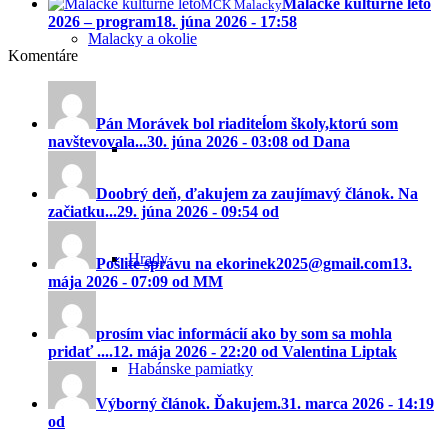
Malacké kultúrne leto
MCK Malacky
2026 – program
18. júna 2026 - 17:58
Malacky a okolie
Komentáre
Pán Morávek bol riaditeĺom školy,ktorú som
navštevovala...
30. júna 2026 - 03:08 od Dana
Doobrý deň, ďakujem za zaujímavý článok. Na
začiatku...
29. júna 2026 - 09:54 od
Hrady
Pošlite správu na ekorinek2025@gmail.com
13.
mája 2026 - 07:09 od MM
prosím viac informácií ako by som sa mohla
pridať ....
12. mája 2026 - 22:20 od Valentina Liptak
Habánske pamiatky
Výborný článok. Ďakujem.
31. marca 2026 - 14:19
od