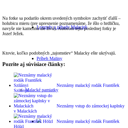
Na fotke sa podarilo okrem uvedených symbolov zachytiť ďalší –
holubicu mieru (pre upresnenie poznamenáme, že išlo o hrdličku,
Legendy a záhady Malaciek
navyše nie kamennú ale živú). Autorom tejto poslednej fotky je
Jozef Ježek.
Ktovie, koľko podobných „tajomstiev“ Malacky ešte ukrývajú.
Príbeh Maliny
Pozrite aj súvisiace články:
Neznámy malacký rodák František
Malacké pamiatky
Szilányi
Neznámy vstup do zámockej kaplnky
v Malackách
Neznámy malacký rodák František
Hölzl