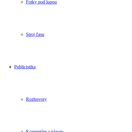
Fotky pod lupou
Stroj času
Publicistika
Rozhovory
Komentáre a názory