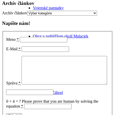
Archív článkov
Vojenské pamiatky
Archív článkov
Napíšte nám!
Obce v najbližšom okolí Malaciek
Meno
*
E-Mail
*
Kúpanie v Malackách a okolí
Správa
*
Rastliny na Záhorí
0 + 4 = ?
Please prove that you are human by solving the
equation
*