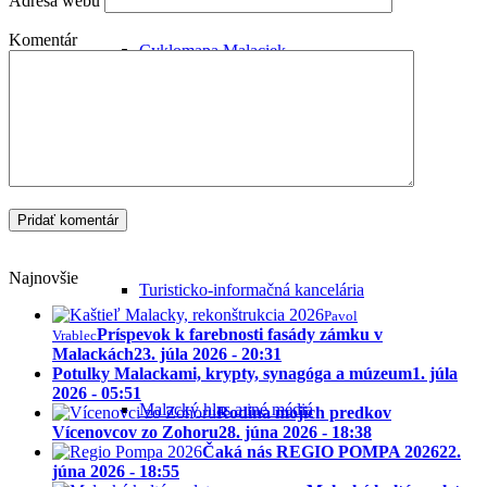
Adresa webu
Komentár
Cyklomapa Malaciek
Úrady v Malackách
Najnovšie
Turisticko-informačná kancelária
Pavol
Príspevok k farebnosti fasády zámku v
Vrablec
Malackách
23. júla 2026 - 20:31
Potulky Malackami, krypty, synagóga a múzeum
1. júla
2026 - 05:51
Malacký hlas a iné médiá
Rodina mojich predkov
Vícenovcov zo Zohoru
28. júna 2026 - 18:38
Čaká nás REGIO POMPA 2026
22.
júna 2026 - 18:55