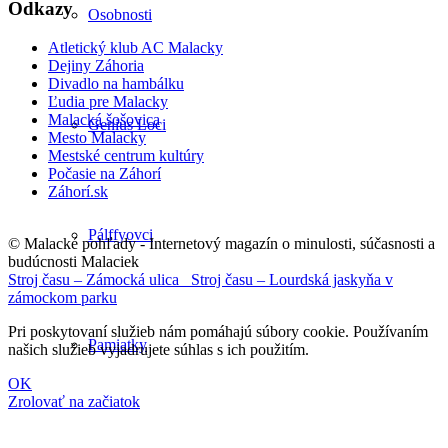
Odkazy
Osobnosti
Atletický klub AC Malacky
Dejiny Záhoria
Divadlo na hambálku
Ľudia pre Malacky
Malacká šošovica
Genius Loci
Mesto Malacky
Mestské centrum kultúry
Počasie na Záhorí
Záhorí.sk
Pálffyovci
© Malacké pohľady - Internetový magazín o minulosti, súčasnosti a
budúcnosti Malaciek
Stroj času – Zámocká ulica
Stroj času – Lourdská jaskyňa v
zámockom parku
Pri poskytovaní služieb nám pomáhajú súbory cookie. Používaním
Pamiatky
našich služieb vyjadrujete súhlas s ich použitím.
OK
Zrolovať na začiatok