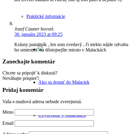
Praktické informácie
Jozef Cauner
hovorí:
30. januára 2023 at 09:25
Krásny pamätník , len som zvedavý , či niekto nájde odvahu
ho umiestniť na dôstojnejšie miesto v Malackách
Zanechajte komentár
Chcete sa pripojiť k diskusii?
Neváhajte prispieť!
Ako sa dostať do Malaciek
Pridaj komentár
Vaša e-mailová adresa nebude zverejnená.
Meno
Ubytovanie v Malackách
Email