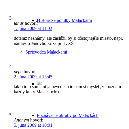
Historické potulky Malackami
ianus
hovorí:
1. júna 2009 at 11:02
doteraz neznámy, ale zaslúžil by si dôstojnejšie miesto, napr.
namiesto Janovho kríža pri 1. ZŠ
Sprievodca Malackami
pepe
hovorí:
2. júna 2009 at 13:45
tak o toto som ani ja nevedel a to som si myslel ,ze poznam
kazdy kut v Malackach:)
Poznávacie okruhy po Malackách
Anonym
hovorí:
5. júna 2009 at 10:01