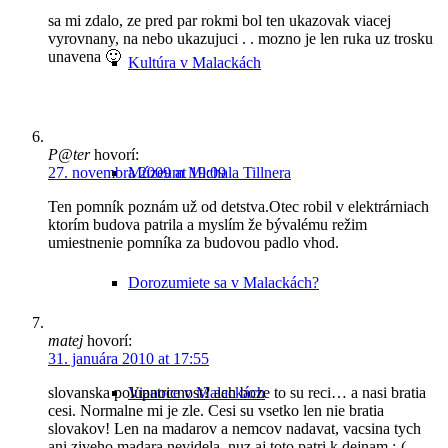
sa mi zdalo, ze pred par rokmi bol ten ukazovak viacej
vyrovnany, na nebo ukazujuci . . mozno je len ruka uz trosku
unavena 🙂
Kultúra v Malackách
P@ter
hovorí:
Múzeum Michala Tillnera
27. novembra 2009 at 19:09
Ten pomník poznám už od detstva.Otec robil v elektrárniach
ktorím budova patrila a myslím že bývalému režim
umiestnenie pomníka za budovou padlo vhod.
Dorozumiete sa v Malackách?
matej
hovorí:
31. januára 2010 at 17:55
Vianoce v Malackách
slovanska polupatricnost? ach boze to su reci… a nasi bratia
cesi. Normalne mi je zle. Cesi su vsetko len nie bratia
slovakov! Len na madarov a nemcov nadavat, vacsina tych
ani ziveho madara nevidela, nuz aj toto patri k dejnam :-(.