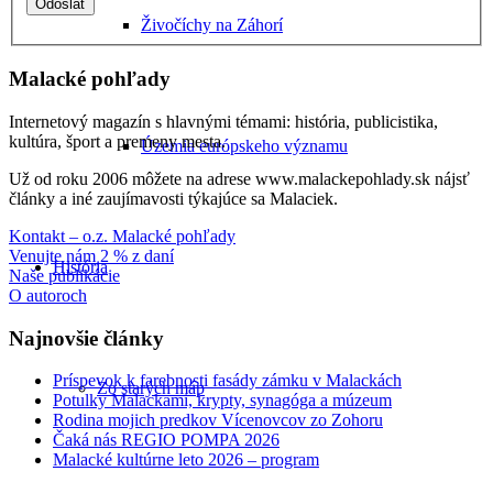
Živočíchy na Záhorí
Malacké pohľady
Internetový magazín s hlavnými témami: história, publicistika,
kultúra, šport a premeny mesta.
Územia európskeho významu
Už od roku 2006 môžete na adrese www.malackepohlady.sk nájsť
články a iné zaujímavosti týkajúce sa Malaciek.
Kontakt – o.z. Malacké pohľady
Venujte nám 2 % z daní
História
Naše publikácie
O autoroch
Najnovšie články
Príspevok k farebnosti fasády zámku v Malackách
Zo starých máp
Potulky Malackami, krypty, synagóga a múzeum
Rodina mojich predkov Vícenovcov zo Zohoru
Čaká nás REGIO POMPA 2026
Malacké kultúrne leto 2026 – program