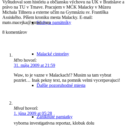
Vyštudoval som históriu a občiansku výchovu na UK v Bratislave a
právo na TU v Trnave. Pracujem v MCK Malacky v Múzeu
Michala Tillnera a externe učím na Gymnáziu sv. Františka
Assiského. Píšem kroniku mesta Malacky. E-mail:
Sochy a pamätníky
mato.macejka@gmail.com
8
komentárov
Malacké cintoríny
M!ro
hovorí:
31. mája 2009 at 21:59
Waw, to je vazne v Malackach!? Musim sa tam vybrat
pozriet… Inak pekny text, na pomnik velmi vycerpavajuci!
Ďalšie pozoruhodné miesta
Mival
hovorí:
1. júna 2009 at 05:28
Zaniknuté pamiatky
vyborna investigativna reportaz, klobuk dolu