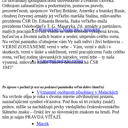
cit slovanskej spolupatričnosti slovenského a českého človeka.
Odbojom zahraničným a podzemným, pomocou pravdy,
prozreteľnosti, spojencov Veľkej Británie, Ameriky a bratskej Rusie,
chrabrej červenej armády jej veľkého maršála Stalina, milovaného
prezidenta ČSR Dr. Eduarda Beneša, žiaka veľkého muža
prezidenta Osloboditeľa T. G. Masaryka, čsl. armády a partizánov,
Obyvateľstvo Malaciek v minulosti
malých pracujúcich ľudí vrátila sa naša sloboda vykúpená krvou,
boľasťou a životmi našich bratov a sestier, utrpením celého sveta.
Na večnú pamiatku sľubujeme vám Vy naši mŕtvi i živí hrdinovia –
VERNÍ ZOSTANEME verní v sebe – Vám, verní v duši i v
skutkoch, verní v láske a súdržnosti, verní pracujúcemu ľudu celého
sveta, veľkej rodine slovanských národov, verní tebe – ty naša
Významní malackí rodáci
vysnená, milovaná matko ľudovo-demokratická ČSR
1945“
Po úprave v počítači je text na podstavci pamätníka veľmi dobre čitateľný
Významné osobnosti pôsobiace v Malackách
Na vrchole stĺpa je ruka s dvoma mierne zdvihnutými prstami,
naznačujúcimi symbol víťazstva. Pod ňou sú tri zväzky (snáď)
prútov, nižšie sa nachádzajú prvky vtedajšieho československého
štátneho znaku – český lev so slovenským znakom na hrudi. Pod
ním je nápis PRAVDA VÍŤAZÍ.
Macek