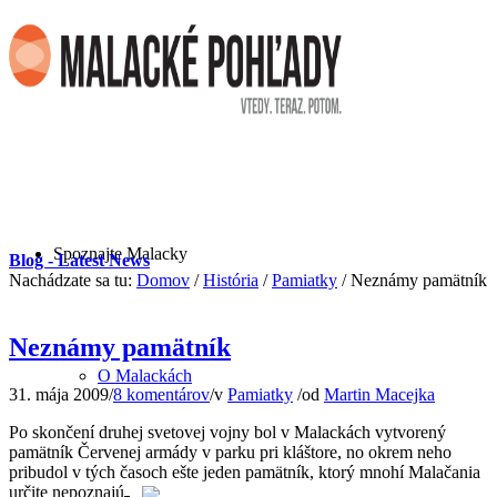
Spoznajte Malacky
Blog - Latest News
Nachádzate sa tu:
Domov
/
História
/
Pamiatky
/
Neznámy pamätník
Neznámy pamätník
O Malackách
31. mája 2009
/
8 komentárov
/
v
Pamiatky
/
od
Martin Macejka
Po skončení druhej svetovej vojny bol v Malackách vytvorený
pamätník Červenej armády v parku pri kláštore, no okrem neho
pribudol v tých časoch ešte jeden pamätník, ktorý mnohí Malačania
určite nepoznajú