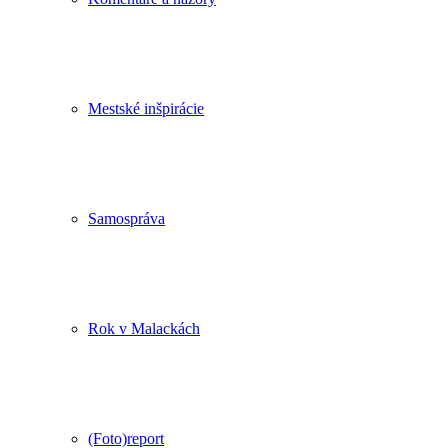
Mestské inšpirácie
Samospráva
Rok v Malackách
(Foto)report