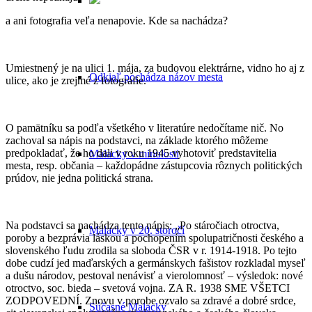
a ani fotografia veľa nenapovie. Kde sa nachádza?
Umiestnený je na ulici 1. mája, za budovou elektrárne, vidno ho aj z
Odkiaľ pochádza názov mesta
ulice, ako je zrejmé z fotografie.
O pamätníku sa podľa všetkého v literatúre nedočítame nič. No
zachoval sa nápis na podstavci, na základe ktorého môžeme
predpokladať, že ho dali v roku 1945 vyhotoviť predstavitelia
Malacky v minulosti
mesta, resp. občania – každopádne zástupcovia rôznych politických
prúdov, nie jedna politická strana.
Na podstavci sa nachádza tento nápis: „Po stáročiach otroctva,
Malacky v 20. storočí
poroby a bezprávia láskou a pochopením spolupatričnosti českého a
slovenského ľudu zrodila sa sloboda ČSR v r. 1914-1918. Po tejto
dobe cudzí jed maďarských a germánskych fašistov rozkladal myseľ
a dušu národov, pestoval nenávisť a vierolomnosť – výsledok: nové
otroctvo, soc. bieda – svetová vojna. ZA R. 1938 SME VŠETCI
ZODPOVEDNÍ. Znovu v porobe ozvalo sa zdravé a dobré srdce,
Súčasné Malacky