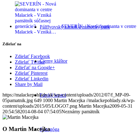
SEVERÍN - Nová dominanta v centre
Pálffyovský zámok a zámocký park
Malaciek - Vzniká…
Zdielať na
Zdielať Facebook
Čierny kláštor
Zdielať Twitter
Zdieľať na Google+
Zdielať Pinterest
Zdielať Linkedin
Share by Mail
https://malackepohlady.sk/wp-content/uploads/2012/07/f_MP-09-
Farský kostol
05pamatnik.jpg
649
1000
Martin Macejka
//malackepohlady.sk/wp-
content/uploads/2015/05/LOGO7.png
Martin Macejka
2009-05-31
20:54:58
2014-08-04 07:54:05
Neznámy pamätník
O
Martin Macejka
Synagóga