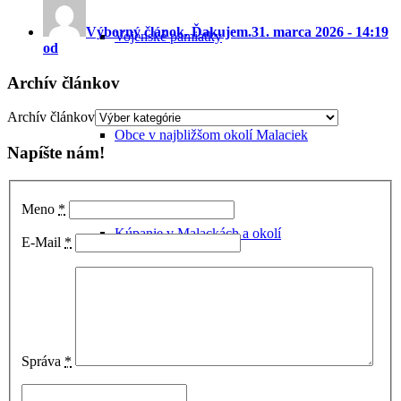
Výborný článok. Ďakujem.
31. marca 2026 - 14:19
Vojenské pamiatky
od
Archív článkov
Archív článkov
Obce v najbližšom okolí Malaciek
Napíšte nám!
Meno
*
Kúpanie v Malackách a okolí
E-Mail
*
Rastliny na Záhorí
Správa
*