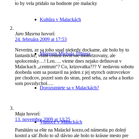
to by vela pridalo na hodnote pre malacky
Kultúra v Malackách
Jaro Masrna
hovorí:
24. februára 2009 at 17:53
Neverim, ze sa toho snad niekedy dockame, ale bolo by to
Múzeum Michala Tillnera
fantasticke, vratit centru zivot nie motorizovany, ale
spolocensky…! Len…. vieme dnes nejako definovat v
Malackach „centrum“? Co, krizovatka??? V nedavnu sobotu
doobeda som sa postavil na jeden z jej styroch ostrovcekov
pre chodcov, pozrel som do stran, pred seba, za seba a horko
som povzdychol….
Dorozumiete sa v Malackách?
Maja
hovorí:
13. novembra 2009 at 13:25
Vianoce v Malackách
Pamätám sa ešte na Malacké korzo,od námestia po dolný
kostol a säť.Bolo to už dávno ale bolo to krásne mesto pre