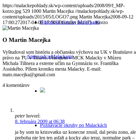
https://malackepohlady.sk/wp-content/uploads/2008/09/f_MP-
korzo.jpg
529
1000
Martin Macejka
//malackepohlady.sk/wp-
content/uploads/2015/05/LOGO7.png
Martin Macejka
2008-09-12
Historické potulky Malackami
17:00:27
2017-04-06 17:50:30
Genius loci (7) - Korzo
O
Martin Macejka
Vyštudoval som históriu a občiansku výchovu na UK v Bratislave a
Sprievodca Malackami
právo na TU v Trnave. Pracujem v MCK Malacky v Múzeu
Michala Tillnera a externe učím na Gymnáziu sv. Františka
Assiského. Píšem kroniku mesta Malacky. E-mail:
mato.macejka@gmail.com
4
komentárov
peter
hovorí:
8. februára 2009 at 06:38
Poznávacie okruhy po Malackách
ja by som tu krizovatku uz konecne zrusil, dal pesiu zonu, ale
preboha nie len ten asfalt a kocky ako teraz, normalne park –