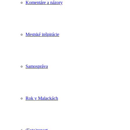
Komentáre a názory
Mestské inšpirácie
Samospráva
Rok v Malackách