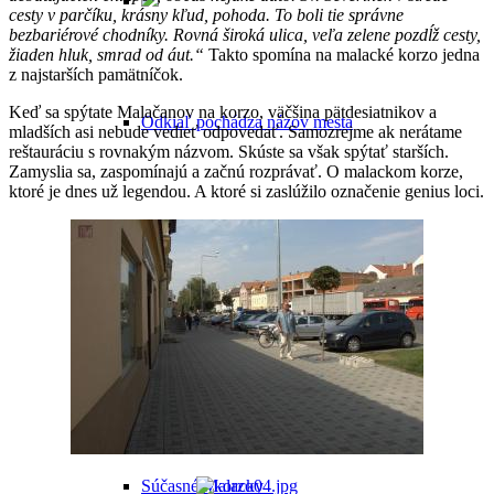
cesty v parčíku, krásny kľud, pohoda. To boli tie správne
bezbariérové chodníky. Rovná široká ulica, veľa zelene pozdĺž cesty,
žiaden hluk, smrad od áut.“
Takto spomína na malacké korzo jedna
z najstarších pamätníčok.
Keď sa spýtate Malačanov na korzo, väčšina pätdesiatnikov a
Odkiaľ pochádza názov mesta
mladších asi nebude vedieť odpovedať. Samozrejme ak nerátame
reštauráciu s rovnakým názvom. Skúste sa však spýtať starších.
Zamyslia sa, zaspomínajú a začnú rozprávať. O malackom korze,
ktoré je dnes už legendou. A ktoré si zaslúžilo označenie genius loci.
Malacky v minulosti
Malacky v 20. storočí
Súčasné Malacky