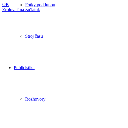
OK
Fotky pod lupou
Zrolovať na začiatok
Stroj času
Publicistika
Rozhovory