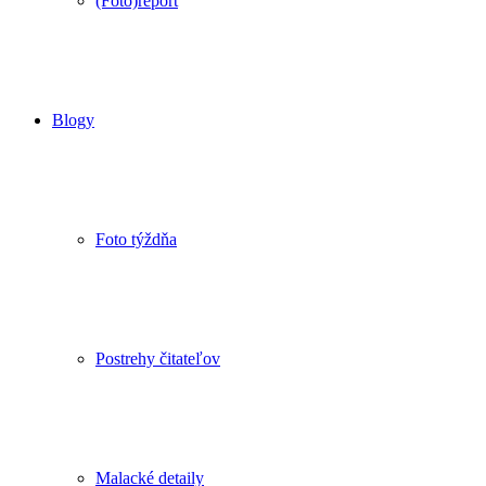
(Foto)report
Blogy
Foto týždňa
Postrehy čitateľov
Malacké detaily