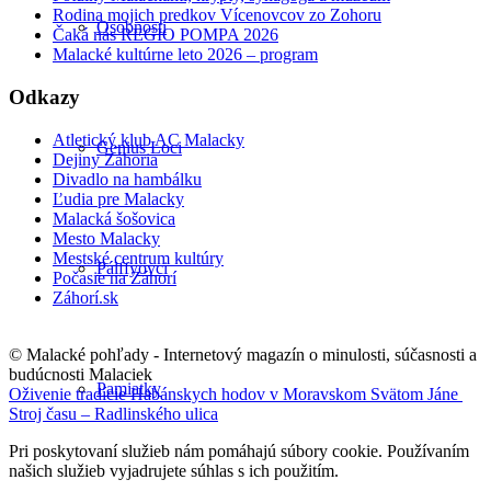
Rodina mojich predkov Vícenovcov zo Zohoru
Osobnosti
Čaká nás REGIO POMPA 2026
Malacké kultúrne leto 2026 – program
Odkazy
Atletický klub AC Malacky
Genius Loci
Dejiny Záhoria
Divadlo na hambálku
Ľudia pre Malacky
Malacká šošovica
Mesto Malacky
Mestské centrum kultúry
Pálffyovci
Počasie na Záhorí
Záhorí.sk
© Malacké pohľady - Internetový magazín o minulosti, súčasnosti a
budúcnosti Malaciek
Pamiatky
Oživenie tradície Habánskych hodov v Moravskom Svätom Jáne
Stroj času – Radlinského ulica
Pri poskytovaní služieb nám pomáhajú súbory cookie. Používaním
našich služieb vyjadrujete súhlas s ich použitím.