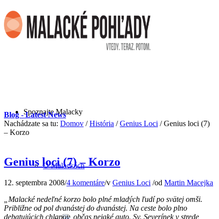
Spoznajte Malacky
Blog - Latest News
Nachádzate sa tu:
Domov
/
História
/
Genius Loci
/
Genius loci (7)
– Korzo
Genius loci (7) – Korzo
O Malackách
12. septembra 2008
/
4 komentáre
/
v
Genius Loci
/
od
Martin Macejka
„Malacké nedeľné korzo bolo plné mladých ľudí po svätej omši.
Približne od pol dvanástej do dvanástej. Na ceste bolo plno
debatujúcich chlapov, občas nejaké auto. Sv. Severínek v strede