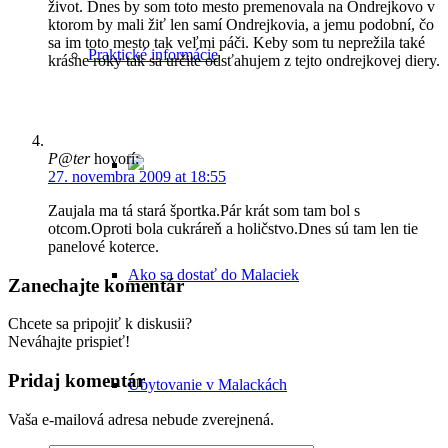
život. Dnes by som toto mesto premenovala na Ondrejkovo v
ktorom by mali žiť len samí Ondrejkovia, a jemu podobní, čo
sa im toto mesto tak veľmi páči. Keby som tu neprežila také
Praktické informácie
krásne roky tak sa určite odsťahujem z tejto ondrejkovej diery.
P@ter
hovorí:
27. novembra 2009 at 18:55
Zaujala ma tá stará športka.Pár krát som tam bol s
otcom.Oproti bola cukráreň a holičstvo.Dnes sú tam len tie
panelové koterce.
Ako sa dostať do Malaciek
Zanechajte komentár
Chcete sa pripojiť k diskusii?
Neváhajte prispieť!
Pridaj komentár
Ubytovanie v Malackách
Vaša e-mailová adresa nebude zverejnená.