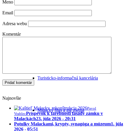
Meno
Email
Cyklomapa Malaciek
Adresa webu
Komentár
Úrady v Malackách
Turisticko-informačná kancelária
Najnovšie
Pavol
Malacký hlas a iné médiá
Príspevok k farebnosti fasády zámku v
Vrablec
Malackách
23. júla 2026 - 20:31
Potulky Malackami, krypty, synagóga a múzeum
1. júla
2026 - 05:51