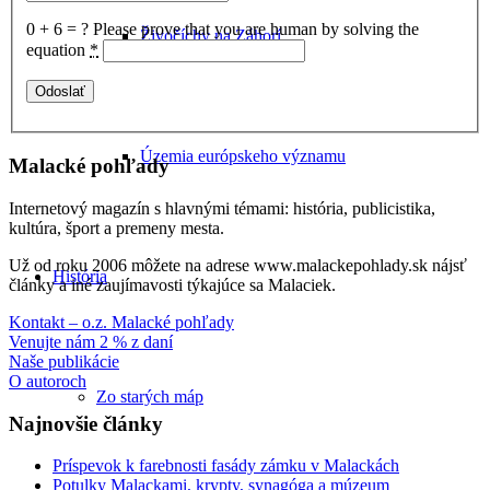
0 + 6 = ?
Please prove that you are human by solving the
Živočíchy na Záhorí
equation
*
Územia európskeho významu
Malacké pohľady
Internetový magazín s hlavnými témami: história, publicistika,
kultúra, šport a premeny mesta.
Už od roku 2006 môžete na adrese www.malackepohlady.sk nájsť
História
články a iné zaujímavosti týkajúce sa Malaciek.
Kontakt – o.z. Malacké pohľady
Venujte nám 2 % z daní
Naše publikácie
O autoroch
Zo starých máp
Najnovšie články
Príspevok k farebnosti fasády zámku v Malackách
Potulky Malackami, krypty, synagóga a múzeum