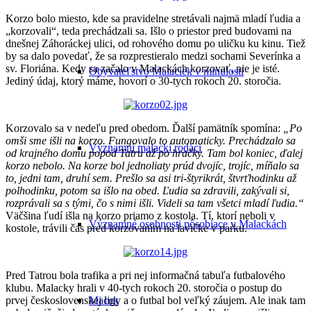
Korzo bolo miesto, kde sa pravidelne stretávali najmä mladí ľudia a
„korzovali“, teda prechádzali sa. Išlo o priestor pred budovami na
dnešnej Záhoráckej ulici, od rohového domu po uličku ku kinu. Tiež
by sa dalo povedať, že sa rozprestieralo medzi sochami Severínka a
sv. Floriána. Kedy sa začalo v Malackách korzovať, nie je isté.
Obyvateľstvo Malaciek v minulosti
Jediný údaj, ktorý máme, hovorí o 30-tych rokoch 20. storočia.
Korzovalo sa v nedeľu pred obedom. Ďalší pamätník spomína:
„Po
omši sme išli na korzo. Fungovalo to automaticky. Prechádzalo sa
Významní malackí rodáci
od krajného domu popod Tatru až po hračky. Tam bol koniec, ďalej
korzo nebolo. Na korze bol jednoliaty prúd dvojíc, trojíc, míňalo sa
to, jedni tam, druhí sem. Prešlo sa asi tri-štyrikrát, štvrťhodinku až
polhodinku, potom sa išlo na obed. Ľudia sa zdravili, zakývali si,
rozprávali sa s tými, čo s nimi išli. Videli sa tam všetci mladí ľudia.“
Väčšina ľudí išla na korzo priamo z kostola. Tí, ktorí neboli v
Významné osobnosti pôsobiace v Malackách
kostole, trávili čas pred korzovaním na lavičke v parku.
Pred Tatrou bola trafika a pri nej informačná tabuľa futbalového
klubu. Malacky hrali v 40-tych rokoch 20. storočia o postup do
prvej československej ligy a o futbal bol veľký záujem. Ale inak tam
Macek