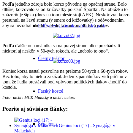
Podľa jedného zdroja bolo korzo pôvodne na opačnej strane. Bolo
dlhšie, korzovalo sa od križovatky po starú Športku. Na obrázku to
znázorňuje šípka (dnes na tom mieste stojí AFK). Neskôr vraj korzo
presunuli na ľavú stranu (v smere od križovatky) s odôvodnením,
aby sa nezodral chodník. Bolo to koncom 30-tych rokov.
Pálffyovský zámok a zámocký park
Podľa ďalšieho pamätníka sa na pravej strane ulice prechádzali
niektorí aj neskôr, v 50-tych rokoch, ale „nebolo to ono“.
Čierny kláštor
Koniec korza nastal pozvoľne na prelome 50-tych a 60-tych rokov.
Bez toho, aby to niekto zakázal. Jeden z pamätníkov vidí príčinu v
tom, že ľudia prestávali pod vplyvom politických tlakov chodiť do
kostola.
Farský kostol
Foto: archív MCK Malacky a archív autora
Pozrite aj súvisiace články:
Synagóga
Genius loci (17) - Synagóga v
Malackách