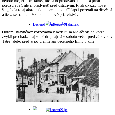
nebolo nič, žiadne stánky, nič sa nepredávalo. Ľudia sa prišli
porozprávať, ale aj predviesť pred ostatnými. Prišli ukázať nové
šaty, bola to aj akási módna prehliadka. Chlapci pozerali na dievčatá
a tie zase na nich. Vznikali tu nové priateľstvá.
Legendy a záhady Malaciek
Okrem „hlavného“ korzovania v nedeľu sa Malačania na korze
zvykli prechádzať aj v iné dni, najmä v sobotu večer pred zábavou v
Tatre, alebo pred aj po premietaní večerného filmu v kine.
Príbeh Maliny
Malacké pamiatky