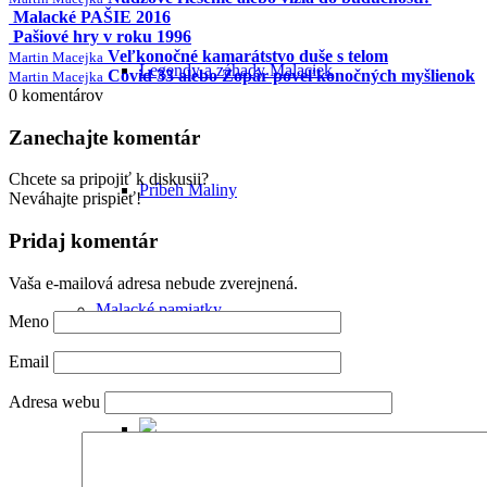
Malacké PAŠIE 2016
Pašiové hry v roku 1996
Veľkonočné kamarátstvo duše s telom
Martin Macejka
Legendy a záhady Malaciek
Covid 33 alebo Zopár poveľkonočných myšlienok
Martin Macejka
0
komentárov
Zanechajte komentár
Chcete sa pripojiť k diskusii?
Príbeh Maliny
Neváhajte prispieť!
Pridaj komentár
Vaša e-mailová adresa nebude zverejnená.
Malacké pamiatky
Meno
Email
Adresa webu