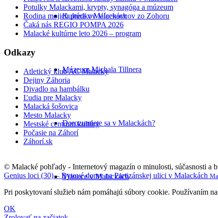
Potulky Malackami, krypty, synagóga a múzeum
Kultúra v Malackách
Rodina mojich predkov Vícenovcov zo Zohoru
Čaká nás REGIO POMPA 2026
Malacké kultúrne leto 2026 – program
Odkazy
Múzeum Michala Tillnera
Atletický klub AC Malacky
Dejiny Záhoria
Divadlo na hambálku
Ľudia pre Malacky
Malacká šošovica
Mesto Malacky
Dorozumiete sa v Malackách?
Mestské centrum kultúry
Počasie na Záhorí
Záhorí.sk
© Malacké pohľady - Internetový magazín o minulosti, súčasnosti a 
Genius loci (30) – Bytové domy na Partizánskej ulici v Malackách
Ma
Vianoce v Malackách
Pri poskytovaní služieb nám pomáhajú súbory cookie. Používaním naši
OK
Zrolovať na začiatok