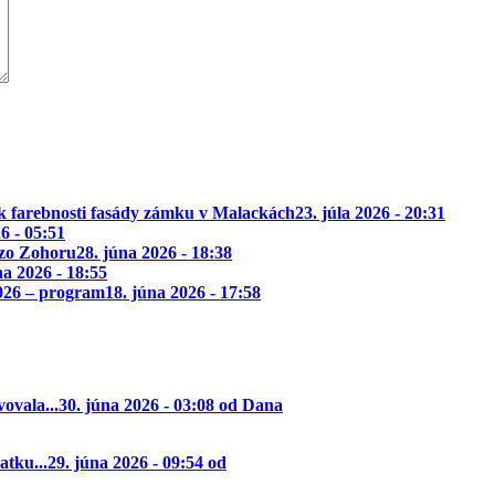
k farebnosti fasády zámku v Malackách
23. júla 2026 - 20:31
26 - 05:51
 zo Zohoru
28. júna 2026 - 18:38
na 2026 - 18:55
2026 – program
18. júna 2026 - 17:58
ovala...
30. júna 2026 - 03:08 od Dana
tku...
29. júna 2026 - 09:54 od