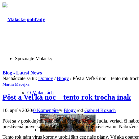
Spoznajte Malacky
Blog - Latest News
Nachádzate sa tu:
Domov
/
Blogy
/
Pôst a Veľká noc – tento rok troc
Martin Macejka
O Malackách
Pôst a Veľká noc – tento rok trocha inak
10. apríla 2020
/
0 Komentáre
/
v
Blogy
/
od
Gabriel Kožuch
Pôst sa v posledných rokoch stal časom, keď sa ľudia, veriaci či nábo
preslávená práve svojou šibačkou a rodinnými návštevami. Náboženské 
Tento rok nám vírus korony urobil škrt cez naše plány. Vďaka opatreni