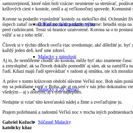
samozrejmostí, ktoré nám boli vzácne: nesmieme sa stretávať, podávať 
krížových ciest v kostole, omší a aj veľkonočnej spovede. Komunisti s
Korone sa podarilo vyprázdniť kostoly za niekoľko dní. Ochranári živ
Odkiaľ pochádza názov mesta
úspech zatiaľ nemali. Korone sa to podarilo výborne: lietadlá stoja 
pred cudzincami. Teraz sú hranice uzatvorené. Korona sa o to postaral
vážiť a sa z toho tešiť.
Človek si v týchto dňoch oveľa viac uvedomuje, aké dôležité je, byť
každý jeden deň, keď sme zdraví.
Malacky v minulosti
Aj to, že nemôžeme chodiť do kostola, môže byť ako znamenie času: j
a zmysluplné, ak sa človek dokáže pomodliť aj sám, ak sa zamýšľa na
ľudí. Kňazi majú ľudí sprevádzať v radosti aj smútku, nie ich moraliz
A práve v tomto krízovom období slávime Veľkú noc. Boh nám ponúka 
my sa pokúšame veriť v Boha, ale aj on verí v nás jeho dokonalou vie
Malacky v 20. storočí
všetkým – aj s dobrým, aj s tým najlepším.
Nedajme si vziať túto kresťanskú nádej a žime a zveľaďujme ju.
Prajem požehnanú a radostnú Veľkú noc v trocha iných podmienkach
Súčasné Malacky
Gabriel Kožuch
katolícky kňaz