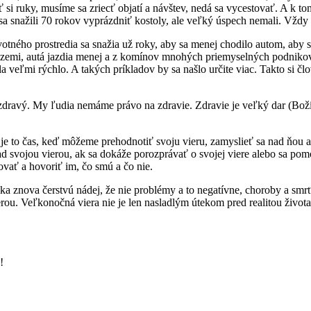
si ruky, musíme sa zriecť objatí a návštev, nedá sa vycestovať. A k tom
a snažili 70 rokov vyprázdniť kostoly, ale veľký úspech nemali. Vždy sa 
otného prostredia sa snažia už roky, aby sa menej chodilo autom, aby 
na zemi, autá jazdia menej a z komínov mnohých priemyselných podnikov 
a veľmi rýchlo. A takých príkladov by sa našlo určite viac. Takto si čl
 zdravý. My ľudia nemáme právo na zdravie. Zdravie je veľký dar (Bož
e to čas, keď môžeme prehodnotiť svoju vieru, zamyslieť sa nad ňou a 
d svojou vierou, ak sa dokáže porozprávať o svojej viere alebo sa pomo
ovať a hovoriť im, čo smú a čo nie.
znova čerstvú nádej, že nie problémy a to negatívne, choroby a smrť,
rou. Veľkonočná viera nie je len nasladlým útekom pred realitou života
!