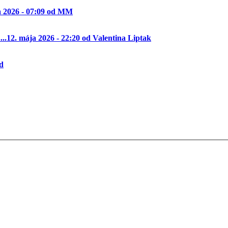
a 2026 - 07:09 od MM
..
12. mája 2026 - 22:20 od Valentina Liptak
od