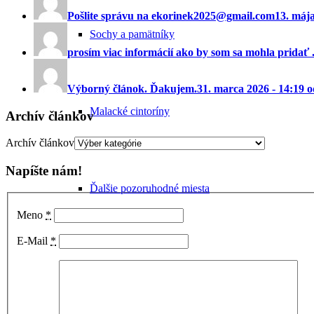
Pošlite správu na ekorinek2025@gmail.com
13. máj
Sochy a pamätníky
prosím viac informácií ako by som sa mohla pridať ..
Výborný článok. Ďakujem.
31. marca 2026 - 14:19 
Malacké cintoríny
Archív článkov
Archív článkov
Napíšte nám!
Ďalšie pozoruhodné miesta
Meno
*
E-Mail
*
Zaniknuté pamiatky