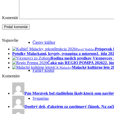
Pálffyovský zámok a zámocký park
Komentár
Najnovšie
Čierny kláštor
Príspevok 
Pavol Vrablec
Potulky Malackami, krypty, synagóga a múzeum
1. júla 20
Rodina mojich predkov Vícenovcov
Čaká nás REGIO POMPA 2026
22. jú
Malacké kultúrne leto 
MCK Malacky
Farský kostol
Komentáre
Pán Morávek bol riaditeĺom školy,ktorú som navštev
Synagóga
Doobrý deň, ďakujem za zaujímavý článok. Na začia