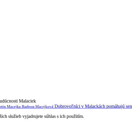
budúcnosti Malaciek
Dobrovoľníci v Malackách pomáhajú se
rtin Macejka
Barbora Macejková
ch služieb vyjadrujete súhlas s ich použitím.