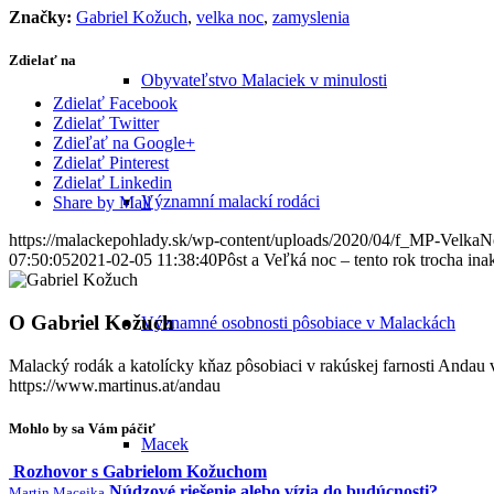
Značky:
Gabriel Kožuch
,
velka noc
,
zamyslenia
Zdielať na
Obyvateľstvo Malaciek v minulosti
Zdielať Facebook
Zdielať Twitter
Zdieľať na Google+
Zdielať Pinterest
Zdielať Linkedin
Významní malackí rodáci
Share by Mail
https://malackepohlady.sk/wp-content/uploads/2020/04/f_MP-VelkaN
07:50:05
2021-02-05 11:38:40
Pôst a Veľká noc – tento rok trocha ina
O
Gabriel Kožuch
Významné osobnosti pôsobiace v Malackách
Malacký rodák a katolícky kňaz pôsobiaci v rakúskej farnosti Andau
https://www.martinus.at/andau
Mohlo by sa Vám páčiť
Macek
Rozhovor s Gabrielom Kožuchom
Núdzové riešenie alebo vízia do budúcnosti?
Martin Macejka