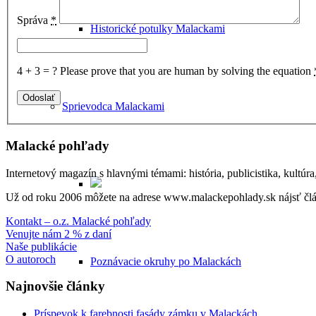
Správa
*
Historické potulky Malackami
4 + 3 = ?
Please prove that you are human by solving the equation
Sprievodca Malackami
Malacké pohľady
Internetový magazín s hlavnými témami: história, publicistika, kultúr
Už od roku 2006 môžete na adrese www.malackepohlady.sk nájsť člán
Kontakt – o.z. Malacké pohľady
Venujte nám 2 % z daní
Naše publikácie
O autoroch
Poznávacie okruhy po Malackách
Najnovšie články
Príspevok k farebnosti fasády zámku v Malackách