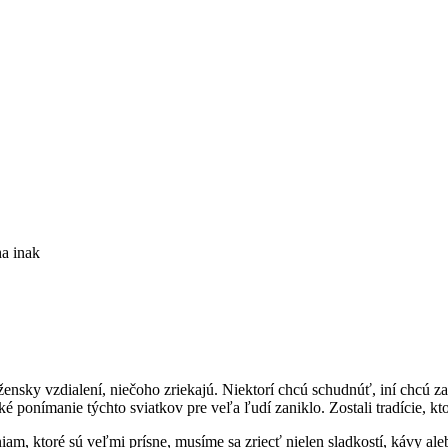
ha inak
žensky vzdialení, niečoho zriekajú. Niektorí chcú schudnúť, iní chcú z
ponímanie týchto sviatkov pre veľa ľudí zaniklo. Zostali tradície, kto
am, ktoré sú veľmi prísne, musíme sa zriecť nielen sladkostí, kávy ale