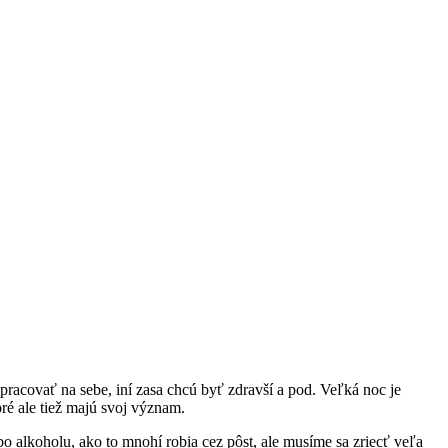
apracovať na sebe, iní zasa chcú byť zdravší a pod. Veľká noc je
ré ale tiež majú svoj význam.
bo alkoholu, ako to mnohí robia cez pôst, ale musíme sa zriecť veľa