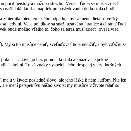
u pocit neistoty a možno i strachu. Veriaci ľudia sa musia zriecť
našli takí, ktorí aj napriek prenasledovaniu do kostola chodili.
sa zmiernila miera emisného odpadu, aby sa menej lietalo. Veľký
sa nedymí. Veľa politikov sa snaží uzatvárať hranice a chrániť ľudí
ovek bude možno všetko to, čoho sa teraz musí zriecť, oveľa viac
í). My si ho musíme ceniť, zveľaďovať ho a neničiť, a byť vďační za
pokúsiť sa živiť ju bez pomoci kostola a kňazov. Je pekné
dliť s inými. To sú znaky vyspelej alebo dospelej viery dnešných
 majú v živote posledné slovo, ale jeho láska k nám ľuďom. Nie len
, ale mení perspektívu nášho života: my musíme v živote rátať so