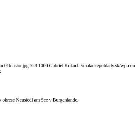
oc01klastor.jpg
529
1000
Gabriel Kožuch
//malackepohlady.sk/wp-co
k
 v okrese Neusiedl am See v Burgenlande.