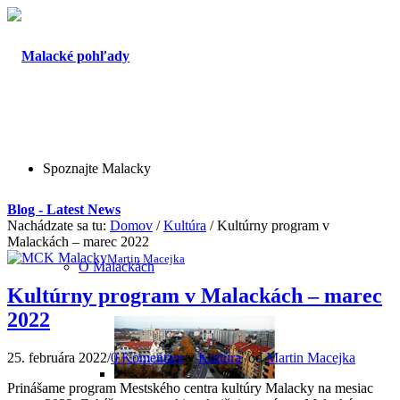
Spoznajte Malacky
Blog - Latest News
Nachádzate sa tu:
Domov
/
Kultúra
/
Kultúrny program v
Malackách – marec 2022
Martin Macejka
O Malackách
Kultúrny program v Malackách – marec
2022
25. februára 2022
/
0 Komentáre
/
v
Kultúra
/
od
Martin Macejka
Prinášame program Mestského centra kultúry Malacky na mesiac