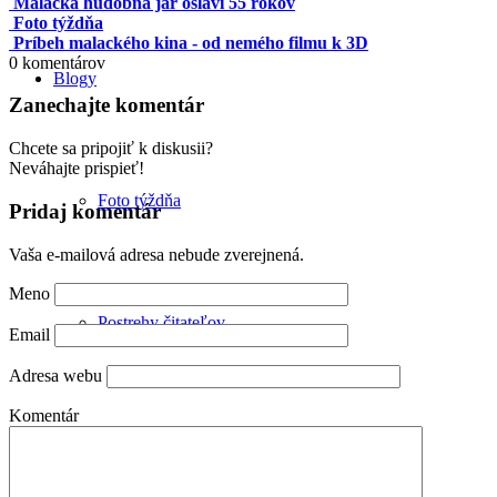
Malacká hudobná jar oslávi 55 rokov
Foto týždňa
Príbeh malackého kina - od nemého filmu k 3D
0
komentárov
Blogy
Zanechajte komentár
Chcete sa pripojiť k diskusii?
Neváhajte prispieť!
Foto týždňa
Pridaj komentár
Vaša e-mailová adresa nebude zverejnená.
Meno
Postrehy čitateľov
Email
Adresa webu
Komentár
Malacké detaily