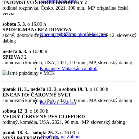
Vojenské pamiatky
TAJOMSTVO STAREJ BAMBITKY 2
rodinná rozprávka, Česko, 2021, 100 min., MP, originálna česká
verzia
sobota 5. 3.
o 16.00 h
SPIDER-MAN: BEZ DOMOVA
Obce v najbližšom okolí Malaciek
akčný, dobrodružný, sci-fi, USA, 2021, 148 min., MP 12, slovenský
dabing
nedeľa 6. 3.
o 16.00 h
SPIEVAJ 2
animovaná komédia, USA, 2021, 110 min., MP, slovenský dabing
Kúpanie v Malackách a okolí
piatok 11. 3., nedeľa 13. 3.
a
sobota 19. 3.
o 16.00 h
ENCANTO: ČAROVNÝ SVET
animovaná komédia, USA, 2021, 110 min., MP, slovenský dabing
Rastliny na Záhorí
sobota 12. 3.
o 16.00 h
VEĽKÝ ČERVENÝ PES CLIFFORD
rodinný, komédia, USA, 2021, 96 min., MP, slovenský dabing
piatok 18. 3.
a
sobota 26. 3.
o 16.00 h
Živočíchy na Záhorí
MYŠI PATRIA DO NEBA