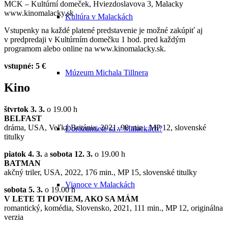
MCK – Kultúrní domeček, Hviezdoslavova 3, Malacky
www.kinomalacky.sk
Kultúra v Malackách
Vstupenky na každé platené predstavenie je možné zakúpiť aj
v predpredaji v Kultúrním domečku 1 hod. pred každým
programom alebo online na www.kinomalacky.sk.
vstupné: 5 €
Múzeum Michala Tillnera
Kino
štvrtok 3. 3.
o 19.00 h
BELFAST
dráma, USA, Veľká Británia, 2021, 98 min., MP 12, slovenské
Dorozumiete sa v Malackách?
titulky
piatok 4. 3.
a
sobota 12. 3.
o 19.00 h
BATMAN
akčný triler, USA, 2022, 176 min., MP 15, slovenské titulky
Vianoce v Malackách
sobota 5. 3.
o 19.00 h
V LETE TI POVIEM, AKO SA MÁM
romantický, komédia, Slovensko, 2021, 111 min., MP 12, originálna
verzia