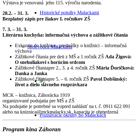
Výstava je venovaná jeho 115. výročiu narodenia.
Historické potulky Malackami
28.2. – 31. 3.
Bezplatný zápis pre žiakov I. ročníkov ZŠ
7. 3. – 31. 3.
Literárna kuchyňa: informačná výchova a zážitkové čítania
Exkurzie do knižnice, prednášky o knižnici – informačná
Sprievodca Malackami
výchova
Zážitkové čítania pre deti z MŠ a 1 ročník ZŠ
Ada Žigová:
O snehuliakovi s horúcim srdcom
Zážitkové čítaniapre 2., 3. a 4. ročník ZŠ
Mária Ďuríčková:
Danka a Janka
Zážitkové čítaniapre 5. – 6. ročník ZŠ
Pavol Dobšinský:
život a dielo slávneho rozprávkara
MCK – knižnica, Záhorácka 1919
organizované podujatia pre MŠ a ZŠ
Na podujatie je potrebné sa vopred nahlásiť na t. č. 0911 622 091
alebo na kniznica@mckmalacky.sk, kapacita je obmedzená
Poznávacie okruhy po Malackách
Program kina
Záhoran