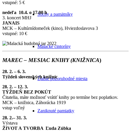
vstupné: 5 €
nedeľa 10.4. o 17.00 h
Sochy a pamätníky
3. koncert MHJ
JANAIS
MCK – Kultúrnídomeček (kino), Hviezdoslavova 3
vstupné: 10 €
Malacké cintoríny
MAREC – MESIAC KNIHY (KNIŽNICA
)
28. 2. – 6. 3.
Týždeň slovenských knižníc
Ďalšie pozoruhodné miesta
28. 2. – 12. 3.
TÝŽDEŇ BEZ POKÚT
Čitatelia, máte možnosť vrátiť knihy po termíne bez poplatkov.
MCK – knižnica, Záhorácka 1919
vstup voľný
Zaniknuté pamiatky
28. 2.– 31. 3.
Výstava
ŽIVOT A TVORBA Ľuda Zúbka