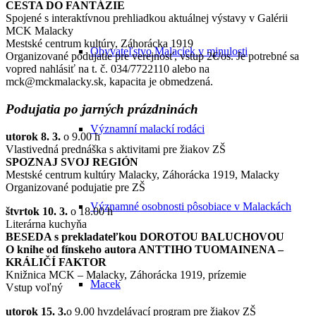
CESTA DO FANTÁZIE
Spojené s interaktívnou prehliadkou aktuálnej výstavy v Galérii
MCK Malacky
Mestské centrum kultúry, Záhorácka 1919
Obyvateľstvo Malaciek v minulosti
Organizované podujatie pre verejnosť, vstup 2€/os. Je potrebné sa
vopred nahlásiť na t. č. 034/7722110 alebo na
mck@mckmalacky.sk, kapacita je obmedzená.
Podujatia po jarných prázdninách
Významní malackí rodáci
utorok 8. 3.
o 9.00 h
Vlastivedná prednáška s aktivitami pre žiakov ZŠ
SPOZNAJ SVOJ REGIÓN
Mestské centrum kultúry Malacky, Záhorácka 1919, Malacky
Organizované podujatie pre ZŠ
Významné osobnosti pôsobiace v Malackách
štvrtok 10. 3.
o 18.00 h
Literárna kuchyňa
BESEDA s prekladateľkou DOROTOU BALUCHOVOU
O knihe od fínskeho autora ANTTIHO TUOMAINENA –
KRÁLIČÍ FAKTOR
Knižnica MCK – Malacky, Záhorácka 1919, prízemie
Macek
Vstup voľný
utorok 15. 3.
o 9.00 hvzdelávací program pre žiakov ZŠ