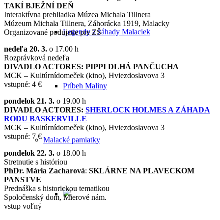
TAKÍ BJEŽNÍ DEŇ
Interaktívna prehliadka Múzea Michala Tillnera
Múzeum Michala Tillnera, Záhorácka 1919, Malacky
Legendy a záhady Malaciek
Organizované podujatie pre ZŠ
nedeľa 20. 3.
o 17.00 h
Rozprávková nedeľa
DIVADLO ACTORES: PIPPI DLHÁ PANČUCHA
MCK – Kultúrnídomeček (kino), Hviezdoslavova 3
vstupné: 4 €
Príbeh Maliny
pondelok 21. 3.
o 19.00 h
DIVADLO ACTORES:
SHERLOCK HOLMES A ZÁHADA
RODU BASKERVILLE
MCK – Kultúrnídomeček (kino), Hviezdoslavova 3
vstupné: 7 €
Malacké pamiatky
pondelok 22. 3.
o 18.00 h
Stretnutie s históriou
PhDr. Mária Zacharová
:
SKLÁRNE NA PLAVECKOM
PANSTVE
Prednáška s historickou tematikou
Spoločenský dom, Mierové nám.
vstup voľný