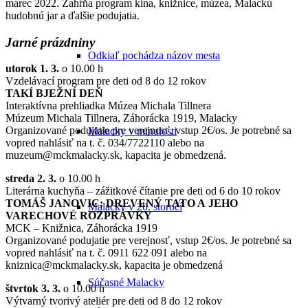
marec 2022. Zahŕňa program kina, knižnice, múzea, Malackú
hudobnú jar a ďalšie podujatia.
Jarné prázdniny
Odkiaľ pochádza názov mesta
utorok 1. 3.
o 10.00 h
Vzdelávací program pre deti od 8 do 12 rokov
TAKÍ BJEŽNÍ DEŇ
Interaktívna prehliadka Múzea Michala Tillnera
Múzeum Michala Tillnera, Záhorácka 1919, Malacky
Organizované podujatie pre verejnosť, vstup 2€/os. Je potrebné sa
Malacky v minulosti
vopred nahlásiť na t. č. 034/7722110 alebo na
muzeum@mckmalacky.sk, kapacita je obmedzená.
streda 2. 3.
o 10.00 h
Literárna kuchyňa – zážitkové čítanie pre deti od 6 do 10 rokov
TOMÁŠ JANOVIC: DREVENÝ TATO A JEHO
Malacky v 20. storočí
VARECHOVÉ ROZPRÁVKY
MCK – Knižnica, Záhorácka 1919
Organizované podujatie pre verejnosť, vstup 2€/os. Je potrebné sa
vopred nahlásiť na t. č. 0911 622 091 alebo na
kniznica@mckmalacky.sk, kapacita je obmedzená
Súčasné Malacky
štvrtok 3. 3.
o 10.00 h
Výtvarný tvorivý ateliér pre deti od 8 do 12 rokov