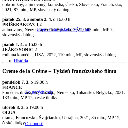
dobroružný, animovaný, komédia, Česko, Slovensko, Francúzsko,
2021, 87 min., MP, slovenský dabing
piatok 25. 3.
a
sobota 2. 4.
o 16.00 h
PRÍŠERÁKOVCI 2
Územia európskeho významu
animovaný, Nemecko, Veľká Británia, 2021, 103 min., MP 7,
slovenský dabing
piatok 1. 4.
o 16.00 h
JEŽKO SONIC 2
rodinná komédia, USA, 2022, 110 min., MP, slovenský dabing
História
Crème de la Crème – Týždeň francúzskeho filmu
pondelok 7. 3.
o 19.00 h
FRANCE
Zo starých máp
komédia, dráma, Francúzsko, Nemecko, Taliansko, Belgicko, 2021,
133 min., MP 15, české titulky
utorok 8. 3.
o 19.00 h
OĽGA
dráma, Francúzsko, Švajčiarsko, Ukrajina, 2021, 85 min., MP 15,
české titulky
Osobnosti