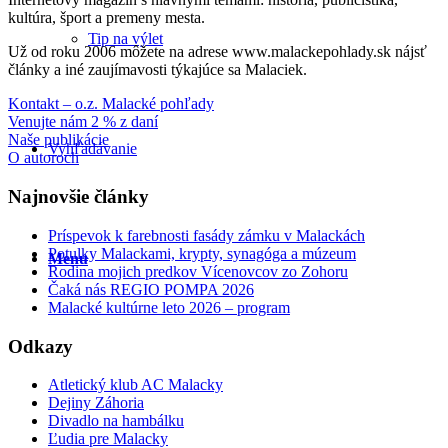
kultúra, šport a premeny mesta.
Tip na výlet
Už od roku 2006 môžete na adrese www.malackepohlady.sk nájsť
články a iné zaujímavosti týkajúce sa Malaciek.
Kontakt – o.z. Malacké pohľady
Venujte nám 2 % z daní
Naše publikácie
Vyhľadávanie
O autoroch
Najnovšie články
Príspevok k farebnosti fasády zámku v Malackách
Potulky Malackami, krypty, synagóga a múzeum
Menu
Rodina mojich predkov Vícenovcov zo Zohoru
Čaká nás REGIO POMPA 2026
Malacké kultúrne leto 2026 – program
Odkazy
Atletický klub AC Malacky
Dejiny Záhoria
Divadlo na hambálku
Ľudia pre Malacky