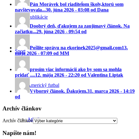
Pán Morávek bol riaditeĺom školy,ktorú som
navštevovala...
30. júna 2026 - 03:08 od Dana
Publikácie
Doobrý deň, ďakujem za zaujímavý článok. Na
začiatku...
29. júna 2026 - 09:54 od
Pošlite správu na ekorinek2025@gmail.com
13.
Šport
mája 2026 - 07:09 od MM
prosím viac informácií ako by som sa mohla
pridať ....
12. mája 2026 - 22:20 od Valentina Liptak
Americký futbal
Výborný článok. Ďakujem.
31. marca 2026 - 14:19
od
Archív článkov
Atletika
Archív článkov
Napíšte nám!