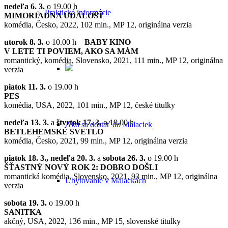
nedeľa 6. 3.
o 19.00 h
Praktické informácie
MIMORIADNA UDALOSŤ
komédia, Česko, 2022, 102 min., MP 12, originálna verzia
utorok 8. 3.
o 10.00 h –
BABY KINO
V LETE TI POVIEM, AKO SA MÁM
romantický, komédia, Slovensko, 2021, 111 min., MP 12, originálna
verzia
piatok 11. 3.
o 19.00 h
PES
komédia, USA, 2022, 101 min., MP 12, české titulky
nedeľa 13. 3.
a
štvrtok 17. 3.
o 19.00 h
Ako sa dostať do Malaciek
BETLEHEMSKÉ SVETLO
komédia, Česko, 2021, 99 min., MP 12, originálna verzia
piatok 18. 3., nedeľa 20. 3.
a
sobota 26. 3.
o 19.00 h
ŠŤASTNÝ NOVÝ ROK 2: DOBRO DOŠLI
romantická komédia, Slovensko, 2021, 93 min., MP 12, originálna
Ubytovanie v Malackách
verzia
sobota 19. 3.
o 19.00 h
SANITKA
akčný, USA, 2022, 136 min., MP 15, slovenské titulky