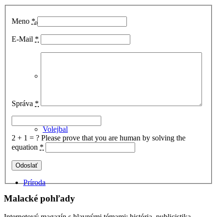
Meno
*
Basketbal
E-Mail
*
Hádzaná
Správa
*
Volejbal
2 + 1 = ?
Please prove that you are human by solving the
equation
*
Príroda
Malacké pohľady
Internetový magazín s hlavnými témami: história, publicistika,