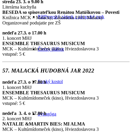
streda 23. 3. o 9.00 h
Literárna kuchyňa
BESEDA so spisovateľkou Renátou Matúškovou – Povesti
Pálffyovský zámok a zámocký park
Knižnica MCK – Malacky, Záhorácka 1919, Malacky
Organizované podujatie pre ZŠ
nedeľa 27.3. o 17.00 h
1. koncert MHJ
ENSEMBLE THESAURUS MUSICUM
MCK – Kultúrnídomeček (kino), Hviezdoslavova 3
Čierny kláštor
vstupné: 5 €
57. MALACKÁ HUDOBNÁ JAR 2022
Farský kostol
nedeľa 27.3. o 17.00 h
1. koncert MHJ
ENSEMBLE THESAURUS MUSICUM
MCK – Kultúrnídomeček (kino), Hviezdoslavova 3
vstupné: 5 €
nedeľa 3. 4. o 17.00 h
Synagóga
2. koncert MHJ
NATALIE &MARTIN BIES: MI ALMA
MCK – Kultúrnídomeček (kino), Hviezdoslavova 3