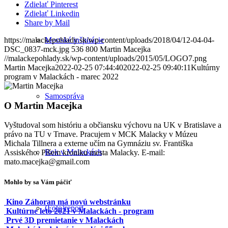
Zdielať Pinterest
Zdielať Linkedin
Share by Mail
https://malackepohlady.sk/wp-content/uploads/2018/04/12-04-04-
Mestské inšpirácie
DSC_0837-mck.jpg
536
800
Martin Macejka
//malackepohlady.sk/wp-content/uploads/2015/05/LOGO7.png
Martin Macejka
2022-02-25 07:44:40
2022-02-25 09:40:11
Kultúrny
program v Malackách - marec 2022
Samospráva
O
Martin Macejka
Vyštudoval som históriu a občiansku výchovu na UK v Bratislave a
právo na TU v Trnave. Pracujem v MCK Malacky v Múzeu
Michala Tillnera a externe učím na Gymnáziu sv. Františka
Rok v Malackách
Assiského. Píšem kroniku mesta Malacky. E-mail:
mato.macejka@gmail.com
Mohlo by sa Vám páčiť
Kino Záhoran má novú webstránku
(Foto)report
Kultúrne leto 2021 v Malackách - program
Prvé 3D premietanie v Malackách