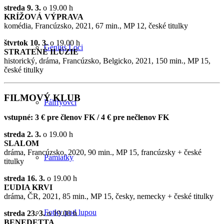
streda 9. 3.
o 19.00 h
KRÍŽOVÁ VÝPRAVA
komédia, Francúzsko, 2021, 67 min., MP 12, české titulky
štvrtok 10. 3.
o 19.00 h
Genius Loci
STRATENÉ ILÚZIE
historický, dráma, Francúzsko, Belgicko, 2021, 150 min., MP 15,
české titulky
FILMOVÝ KLUB
Pálffyovci
vstupné: 3 € pre členov FK / 4 € pre nečlenov FK
streda 2. 3.
o 19.00 h
SLALOM
dráma, Francúzsko, 2020, 90 min., MP 15, francúzsky + české
Pamiatky
titulky
streda 16. 3.
o 19.00 h
ĽUDIA KRVI
dráma, ČR, 2021, 85 min., MP 15, česky, nemecky + české titulky
Fotky pod lupou
streda 23. 3.
o 19.00 h
BENEDETTA