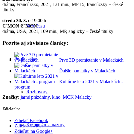
dráma, Francúzsko, 2021, 131 min., MP 15, francúzsky + české
titulky
streda 30. 3.
o 19.00 h
Stroj času
C´MON C´MON
dráma, USA, 2021, 109 min., MP, anglicky + české titulky
Pozrite aj súvisiace články:
Publicistika
Prvé 3D premietanie v Malackách
Ďalšie pamiatky v Malackách
Kultúrne leto 2021 v Malackách -
program
Rozhovory
Značky:
jarné prázdniny
,
kino
,
MCK Malacky
Zdielať na
Zdielať Facebook
Komentáre a názory
Zdielať Twitter
Zdieľať na Google+