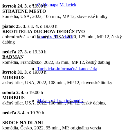
Cyklomapa Malaciek
štvrtok 24. 3.
o 19.00 h
STRATENÉ MESTO
komédia, USA, 2022, 105 min., MP 12, slovenské titulky
piatok 25. 3.
a
1. 4.
o 19.00 h
KROTITELIA DUCHOV: DEDIČSTVO
dobrodružná sci-fi komédia, USA, 2020, 125 min., MP 12, český
Úrady v Malackách
dabing
nedeľa 27. 3.
o 19.30 h
BADMAN
komédia, Francúzsko, 2022, 85 min., MP 12, český dabing
Turisticko-informačná kancelária
štvrtok 31. 3.
o 19.00 h
MORBIUS
akčný triler, USA, 2022, 108 min., MP 12, slovenské titulky
sobota 2. 4.
o 19.00 h
MORBIUS
Malacký hlas a iné médiá
akčný triler, USA, 2022, 108 min., MP 12, český dabing
nedeľa 3
. 4.
o 19.30 h
SRDCE NA DLANI
komédia, Česko, 2022, 95 min., MP, originálna verzia