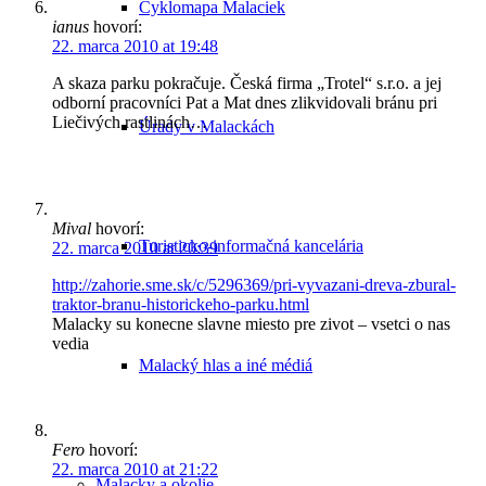
Cyklomapa Malaciek
ianus
hovorí:
22. marca 2010 at 19:48
A skaza parku pokračuje. Česká firma „Trotel“ s.r.o. a jej
odborní pracovníci Pat a Mat dnes zlikvidovali bránu pri
Liečivých rastlinách…
Úrady v Malackách
Mival
hovorí:
Turisticko-informačná kancelária
22. marca 2010 at 20:39
http://zahorie.sme.sk/c/5296369/pri-vyvazani-dreva-zbural-
traktor-branu-historickeho-parku.html
Malacky su konecne slavne miesto pre zivot – vsetci o nas
vedia
Malacký hlas a iné médiá
Fero
hovorí:
22. marca 2010 at 21:22
Malacky a okolie