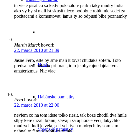
tu viete pisat co sa kedy pokazilo v parku taky mudry ludia
ako vy by si mali ist skusit nieco podobne robit, nie sedet za
pocitacami a komentovat, ianus ty so odpusti blbe poznamky
Martin Marek
hovorí:
22. marca 2010 at 21:39
Jasne Fero, este by sme mali lutovat chudaka sofera. Toto
Hrady
predsa neni nehoda pri praci, toto je obycajne lajdactvo a
amaterizmus. Nic viac.
Habánske pamiatky
Fero
hovorí:
22. marca 2010 at 22:00
neviem co na tom idete tolko riesit, tak boze zhodil dva hnile
stlpy kere drzali branu, stavaju sa aj horsie veci, takychto
mudrych ludi je vela, setkych tych mudrych by som tam
Vojenské pamiatky
nahnal to tam ist robit do zamku