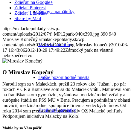
Zdieľať na Google+
Zdielať Pinterest
Sochy a pamätníky
Zdielať Linkedin
Share by Mail
https://malackepohlady.sk/wp-
content/uploads/2012/07/f_MP12park-940x390.jpg
390
940
Miroslav Konečný
//malackepohlady.sk/wp-
Malacké cintoríny
content/uploads/2015/05/LOGO7.png
Miroslav Konečný
2010-03-
17 16:43:06
2012-10-29 17:49:22
Zámocký park na vlastné
nebezpečenstvo
O
Miroslav Konečný
Ďalšie pozoruhodné miesta
Narodil som sa v Malackách, prežil 23 rokov ako "Južan", po pár
rokoch v ČR a Bratislave som sa do Malaciek vrátil. Maturoval som
na františkánskom gymnáziu, vyštudoval medzinárodné vzťahy a
európske štúdiá na FSS MU v Brne. Pracujem a podnikám v oblasti
inovácií, medzinárodnej spolupráce firiem a vedeckých tímov. Od
Zaniknuté pamiatky
roku 2014 som predsedom Správnej rady OZ Malacké pohľady.
Podporujem iniciatívu Malacky na Kolo!
Mohlo by sa Vám páčiť