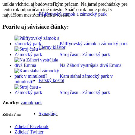
unikla víchrici aj budovateľkým prácam. Na jarné prechádzky pre
tento rok odporúčam iné miesto. Snáď o rok bude pobyt v
Pálffyovský zámok a zámocký park
najväčšom mestskom parku veselší.
Pozrite aj súvisiace články:
Pálffyovský zámok a zámocký park
Čierny kláštor
Stroj času - Zámocký park
Na Záhorí vystrájala divá Emma
Kam siahal zámocký park v
Farský kostol
minulosti?
Stroj času - Zámocký park
Značky:
zamokpark
Synagóga
Zdielať na
Zdielať Facebook
Zdielať Twitter