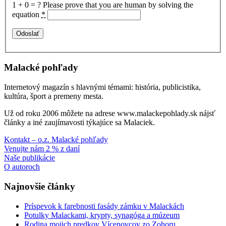
1 + 0 = ?
Please prove that you are human by solving the
equation
*
Malacké pohľady
Internetový magazín s hlavnými témami: história, publicistika,
kultúra, šport a premeny mesta.
Už od roku 2006 môžete na adrese www.malackepohlady.sk nájsť
články a iné zaujímavosti týkajúce sa Malaciek.
Kontakt – o.z. Malacké pohľady
Venujte nám 2 % z daní
Naše publikácie
O autoroch
Najnovšie články
Príspevok k farebnosti fasády zámku v Malackách
Potulky Malackami, krypty, synagóga a múzeum
Rodina mojich predkov Vícenovcov zo Zohoru