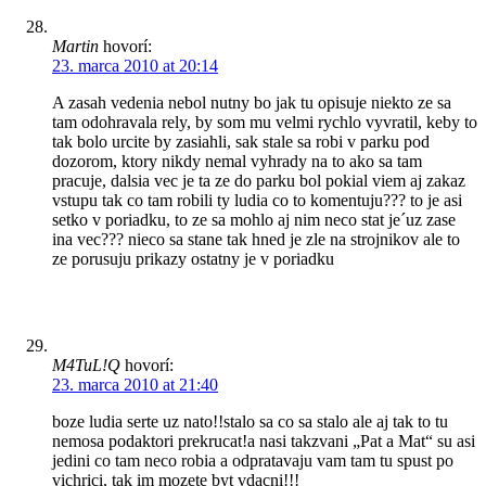
Martin
hovorí:
23. marca 2010 at 20:14
A zasah vedenia nebol nutny bo jak tu opisuje niekto ze sa
tam odohravala rely, by som mu velmi rychlo vyvratil, keby to
tak bolo urcite by zasiahli, sak stale sa robi v parku pod
dozorom, ktory nikdy nemal vyhrady na to ako sa tam
pracuje, dalsia vec je ta ze do parku bol pokial viem aj zakaz
vstupu tak co tam robili ty ludia co to komentuju??? to je asi
setko v poriadku, to ze sa mohlo aj nim neco stat je´uz zase
ina vec??? nieco sa stane tak hned je zle na strojnikov ale to
ze porusuju prikazy ostatny je v poriadku
M4TuL!Q
hovorí:
23. marca 2010 at 21:40
boze ludia serte uz nato!!stalo sa co sa stalo ale aj tak to tu
nemosa podaktori prekrucat!a nasi takzvani „Pat a Mat“ su asi
jedini co tam neco robia a odpratavaju vam tam tu spust po
vichrici, tak im mozete byt vdacni!!!