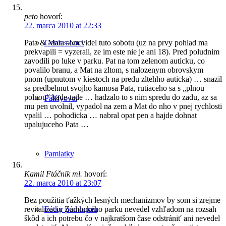
peto
hovorí:
22. marca 2010 at 22:33
Genius Loci
Pata & Mata som videl tuto sobotu (uz na prvy pohlad ma
prekvapili = vyzerali, ze im este nie je ani 18). Pred poludnim
zavodili po luke v parku. Pat na tom zelenom auticku, co
povalilo branu, a Mat na zltom, s nalozenym obrovskym
pnom (upnutom v kiestoch na predu zltehho auticka) … snazil
sa predbehnut svojho kamosa Pata, rutiaceho sa s „plnou
polnou“ kade-tade … hadzalo to s nim spredu do zadu, az sa
Pálffyovci
mu pen uvolnil, vypadol na zem a Mat do nho v pnej rychlosti
vpalil … pohodicka … nabral opat pen a hajde dohnat
upalujuceho Pata …
Pamiatky
Kamil Ftáčnik ml.
hovorí:
22. marca 2010 at 23:07
Bez použitia ťažkých lesných mechanizmov by som si zrejme
Fotky pod lupou
revitalizáciu Zámockého parku nevedel vzhľadom na rozsah
škôd a ich potrebu čo v najkratšom čase odstrániť ani nevedel