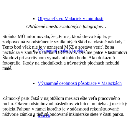
Obyvateľstvo Malaciek v minulosti
Obľúbené miesto svadobných fotografov…
Stránka MÚ informovala, že „Firma, ktorá drevo kúpila, je
zodpovedná za odstránenie vzniknutých škôd na vlastné náklady.“
Tento bod však nie je v uznesení MSZ a zostáva veriť, že sa
Významní malackí rodáci
nachádza v zmluve s firmou DREXAN. Držíme palce Vlastimilovi
Škodovi pri asertívnom vymáhaní tohto bodu. Ako dokazujú
fotografie, škody na chodníkoch a trávnatých plochách nebudú
malé.
Významné osobnosti pôsobiace v Malackách
Zámocký park čaká v najbližšom mesiaci ešte veľa pracovného
ruchu. Okrem odstraňovaní následkov víchrice prebieha aj mestský
projekt Paltour, v rámci ktorého je v súčasnosti rekonštruované
nádvorie zámku a tiež sú budované inžinierske siete v časti parku.
Macek