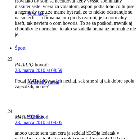
Rovnako by som sa necudoval keby vyssie spominany
diskuter sedel vcera za volantom, aspon podla toho co tu pise.
a nezmysly typu ze mame byt radi ze to niekto odstranuje su
Publikácie
na smiech – ta firma na tom predsa zarobi, je to normalny
kseft, tak neviem o com hovoris. To ze sa poskodi travnik aj
chodniky je normalne, to ako sa znicila brana uz normalne nie
je.
Šport
P4TuL!Q
hovorí:
23. marca 2010 at 08:59
Pocuj M4TuL!Q, uz ich nechaj, sak sme si aj tak dobre spolu
Americký futbal
zajezdzili, no ne?
Atletika
M4TuL!Q
hovorí:
23. marca 2010 at 09:05
anooo urcite sem tam cera ja sedela!!:D:Dja ledatak v
nakladaci a aj to iba jak spolujazdec takze smola!!!:Pa to