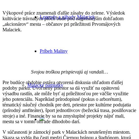
Výkopové práce znamenali ďalšie zásahy do zelene. Výsledok
Legendy a záhady Malaciek
kultivácie trávnatých plôch bude pod najprísnejším dohľadom
„akcionárov“ mesta – občanov pri príležitosti Prvomájových
Malaciek.
Príbeh Maliny
Svojou troškou prispievajú aj vandali…
Pre budúce obdobie ostáva otvorená diskusia ohľadom ďalšej
Malacké pamiatky
podoby parku. Uvoľnený priestor sa dá využiť na opätovnú
výsadbu rastlín, ale môže byť aj príležitosťou pre väčšie využitie
jeho potenciálu. Napríklad prírodopisné (pokus o arborétum),
tématický náučný chodník pre deti, priestor pre kultúrne podujatia
(prírodný amfiteáter), šport jednotlivcov (bežecká trasa, posilňovacie
stroje) a iné. Financie by sa na zmysluplné projekty nájsť mali,
mestu sa v tomto ohľade dlhodobo darí.
V súčasnosti je zámocký park v Malackách neutešeným miestom.
Skaza sa vyhla iba časti medzi Čiernou bránou a štadiónom, ktorá