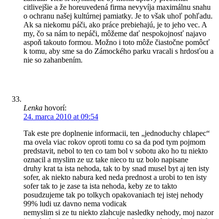
citlivejšie a že horeuvedená firma nevyvíja maximálnu snahu
o ochranu našej kultúrnej pamiatky. Je to však uhoľ pohľadu.
Ak sa niekomu páči, ako práce prebiehajú, je to jeho vec. A
my, čo sa nám to nepáči, môžeme dať nespokojnosť najavo
aspoň takouto formou. Možno i toto môže čiastočne pomôcť
k tomu, aby sme sa do Zámockého parku vracali s hrdosťou a
nie so zahanbením.
Lenka
hovorí:
24. marca 2010 at 09:54
Tak este pre doplnenie informacii, ten „jednoduchy chlapec“
ma ovela viac rokov oproti tomu co sa da pod tym pojmom
predstavit, nebol to ten co tam bol v sobotu ako ho tu niekto
oznacil a myslim ze uz take nieco tu uz bolo napisane
druhy krat ta ista nehoda, tak to by snad musel byt aj ten isty
sofer, ak niekto nabura ked neda prednost a urobi to ten isty
sofer tak to je zase ta ista nehoda, keby ze to takto
posudzujeme tak po tolkych opakovaniach tej istej nehody
99% ludi uz davno nema vodicak
nemyslim si ze tu niekto zlahcuje nasledky nehody, moj nazor