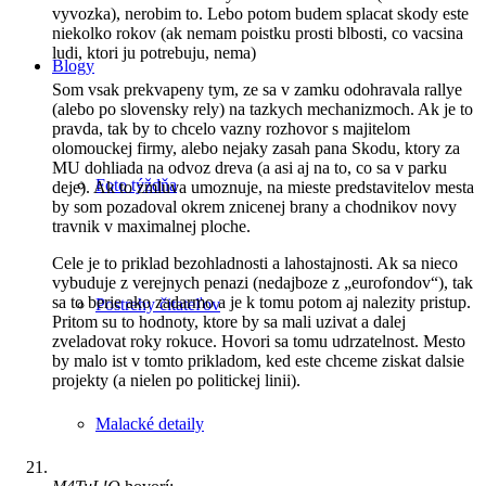
vyvozka), nerobim to. Lebo potom budem splacat skody este
niekolko rokov (ak nemam poistku prosti blbosti, co vacsina
ludi, ktori ju potrebuju, nema)
Blogy
Som vsak prekvapeny tym, ze sa v zamku odohravala rallye
(alebo po slovensky rely) na tazkych mechanizmoch. Ak je to
pravda, tak by to chcelo vazny rozhovor s majitelom
olomouckej firmy, alebo nejaky zasah pana Skodu, ktory za
MU dohliada na odvoz dreva (a asi aj na to, co sa v parku
Foto týždňa
deje). Ak to zmluva umoznuje, na mieste predstavitelov mesta
by som pozadoval okrem znicenej brany a chodnikov novy
travnik v maximalnej ploche.
Cele je to priklad bezohladnosti a lahostajnosti. Ak sa nieco
vybuduje z verejnych penazi (nedajboze z „eurofondov“), tak
sa to berie ako zadarmo a je k tomu potom aj nalezity pristup.
Postrehy čitateľov
Pritom su to hodnoty, ktore by sa mali uzivat a dalej
zveladovat roky rokuce. Hovori sa tomu udrzatelnost. Mesto
by malo ist v tomto prikladom, ked este chceme ziskat dalsie
projekty (a nielen po politickej linii).
Malacké detaily