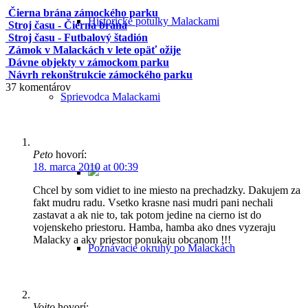
Čierna brána zámockého parku
Historické potulky Malackami
Stroj času - Čierna brána
Stroj času - Futbalový štadión
Zámok v Malackách v lete opäť ožije
Dávne objekty v zámockom parku
Návrh rekonštrukcie zámockého parku
37
komentárov
Sprievodca Malackami
Peto
hovorí:
18. marca 2010 at 00:39
Chcel by som vidiet to ine miesto na prechadzky. Dakujem za
fakt mudru radu. Vsetko krasne nasi mudri pani nechali
zastavat a ak nie to, tak potom jedine na cierno ist do
vojenskeho priestoru. Hamba, hamba ako dnes vyzeraju
Malacky a aky priestor ponukaju obcanom !!!
Poznávacie okruhy po Malackách
Vojto
hovorí: