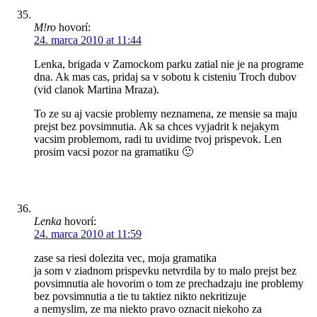
M!ro
hovorí:
24. marca 2010 at 11:44
Lenka, brigada v Zamockom parku zatial nie je na programe
dna. Ak mas cas, pridaj sa v sobotu k cisteniu Troch dubov
(vid clanok Martina Mraza).
To ze su aj vacsie problemy neznamena, ze mensie sa maju
prejst bez povsimnutia. Ak sa chces vyjadrit k nejakym
vacsim problemom, radi tu uvidime tvoj prispevok. Len
prosim vacsi pozor na gramatiku 🙂
Lenka
hovorí:
24. marca 2010 at 11:59
zase sa riesi dolezita vec, moja gramatika
ja som v ziadnom prispevku netvrdila by to malo prejst bez
povsimnutia ale hovorim o tom ze prechadzaju ine problemy
bez povsimnutia a tie tu taktiez nikto nekritizuje
a nemyslim, ze ma niekto pravo oznacit niekoho za