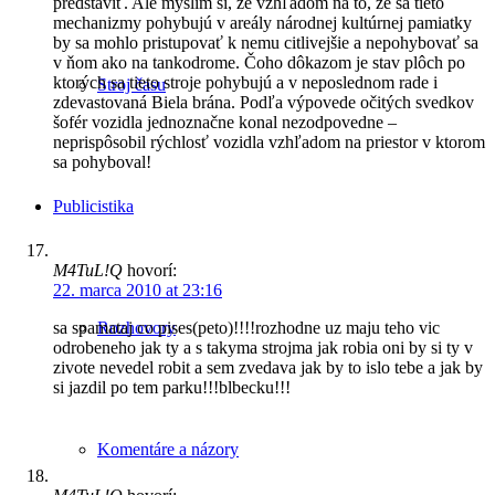
predstaviť. Ale myslím si, že vzhľadom na to, že sa tieto
mechanizmy pohybujú v areály národnej kultúrnej pamiatky
by sa mohlo pristupovať k nemu citlivejšie a nepohybovať sa
v ňom ako na tankodrome. Čoho dôkazom je stav plôch po
ktorých sa tieto stroje pohybujú a v neposlednom rade i
Stroj času
zdevastovaná Biela brána. Podľa výpovede očitých svedkov
šofér vozidla jednoznačne konal nezodpovedne –
neprispôsobil rýchlosť vozidla vzhľadom na priestor v ktorom
sa pohyboval!
Publicistika
M4TuL!Q
hovorí:
22. marca 2010 at 23:16
Rozhovory
sa spamataj co pises(peto)!!!!rozhodne uz maju teho vic
odrobeneho jak ty a s takyma strojma jak robia oni by si ty v
zivote nevedel robit a sem zvedava jak by to islo tebe a jak by
si jazdil po tem parku!!!blbecku!!!
Komentáre a názory