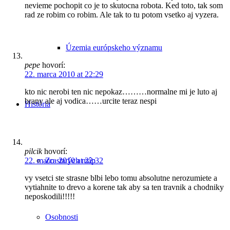
nevieme pochopit co je to skutocna robota. Ked toto, tak som
rad ze robim co robim. Ale tak to tu potom vsetko aj vyzera.
Územia európskeho významu
pepe
hovorí:
22. marca 2010 at 22:29
kto nic nerobi ten nic nepokaz………normalne mi je luto aj
brany ale aj vodica……urcite teraz nespi
História
pilcik
hovorí:
Zo starých máp
22. marca 2010 at 22:32
vy vsetci ste strasne blbi lebo tomu absolutne nerozumiete a
vytiahnite to drevo a korene tak aby sa ten travnik a chodniky
neposkodili!!!!!
Osobnosti