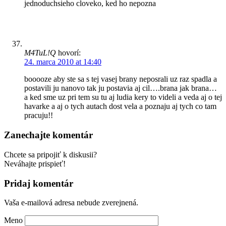
jednoduchsieho cloveko, ked ho nepozna
M4TuL!Q
hovorí:
24. marca 2010 at 14:40
booooze aby ste sa s tej vasej brany neposrali uz raz spadla a
postavili ju nanovo tak ju postavia aj cil….brana jak brana…
a ked sme uz pri tem su tu aj ludia kery to videli a veda aj o tej
havarke a aj o tych autach dost vela a poznaju aj tych co tam
pracuju!!
Zanechajte komentár
Chcete sa pripojiť k diskusii?
Neváhajte prispieť!
Pridaj komentár
Vaša e-mailová adresa nebude zverejnená.
Meno