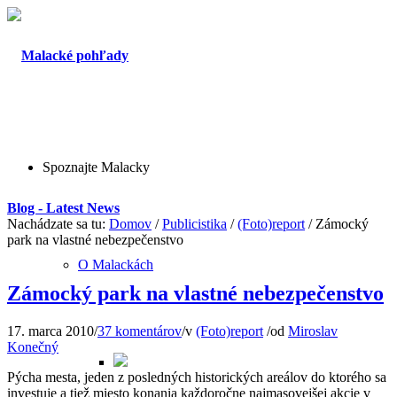
Spoznajte Malacky
Blog - Latest News
Nachádzate sa tu:
Domov
/
Publicistika
/
(Foto)report
/
Zámocký
park na vlastné nebezpečenstvo
O Malackách
Zámocký park na vlastné nebezpečenstvo
17. marca 2010
/
37 komentárov
/
v
(Foto)report
/
od
Miroslav
Konečný
Pýcha mesta, jeden z posledných historických areálov do ktorého sa
investuje a tiež miesto konania každoročne najmasovejšej akcie v