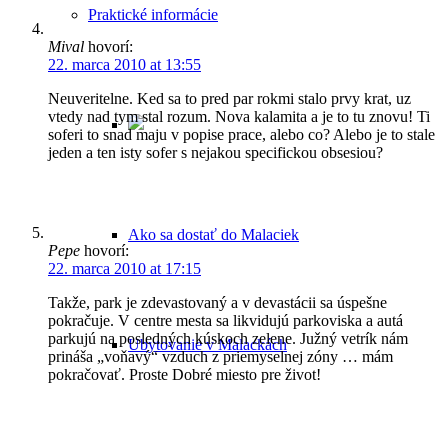
Praktické informácie
Mival
hovorí:
22. marca 2010 at 13:55
Neuveritelne. Ked sa to pred par rokmi stalo prvy krat, uz
vtedy nad tym stal rozum. Nova kalamita a je to tu znovu! Ti
soferi to snad maju v popise prace, alebo co? Alebo je to stale
jeden a ten isty sofer s nejakou specifickou obsesiou?
Ako sa dostať do Malaciek
Pepe
hovorí:
22. marca 2010 at 17:15
Takže, park je zdevastovaný a v devastácii sa úspešne
pokračuje. V centre mesta sa likvidujú parkoviska a autá
parkujú na posledných kúskoch zelene. Južný vetrík nám
Ubytovanie v Malackách
prináša „voňavý“ vzduch z priemyselnej zóny … mám
pokračovať. Proste Dobré miesto pre život!