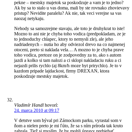
pekne – mestsky majetok sa poskodzuje a vam je to jedno?
Ak by sa to stalo u vas doma, mali by ste rovnako zhovievavy
pristup? Nevidite paralelu? Ak nie, tak veci verejne sa vas
naozaj netykaju.
Nehody sa samozrejme stavaju, ale toto je druhykrat to iste!
Mozno to ani nie je chyba toho vodica (predpokladam, ze je
to jednoduchy chlapec, ktory to nemysli zle), ale jeho
nadriadenych – nutia ho aby odviezol drevo na co najmenej
otoceni, preto si naklada vela… A mozno to je chyba prave
toho vodica, pretoze on je zodpovedny za to, ako s autom
jazdi a kolko si tam nalozi a ci sklopi nakladaciu ruku a ci
nejazdi prilis rychlo (aj 8km/h moze byt prirychlo). Je to v
kazdom pripade lajdackost, firmy DREXAN, ktora
poskodzuje mestsky majetok.
Vladimír Handl
hovorí:
24. marca 2010 at 09:17
V detstve som býval pri Zámockom parku, vyrastal som v
ňom a nielen preto je mi ľúto, že sa s ním príroda tak kruto
zahrala. Tiež si myslím, že by mohli úpravy prebiehať