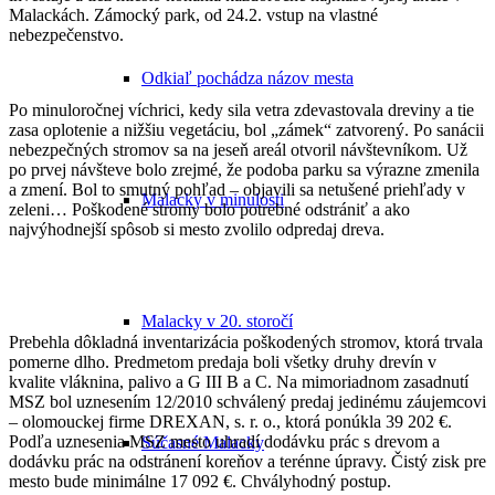
Malackách. Zámocký park, od 24.2. vstup na vlastné
nebezpečenstvo.
Odkiaľ pochádza názov mesta
Po minuloročnej víchrici, kedy sila vetra zdevastovala dreviny a tie
zasa oplotenie a nižšiu vegetáciu, bol „zámek“ zatvorený. Po sanácii
nebezpečných stromov sa na jeseň areál otvoril návštevníkom. Už
po prvej návšteve bolo zrejmé, že podoba parku sa výrazne zmenila
a zmení. Bol to smutný pohľad – objavili sa netušené priehľady v
Malacky v minulosti
zeleni… Poškodené stromy bolo potrebné odstrániť a ako
najvýhodnejší spôsob si mesto zvolilo odpredaj dreva.
Malacky v 20. storočí
Prebehla dôkladná inventarizácia poškodených stromov, ktorá trvala
pomerne dlho. Predmetom predaja boli všetky druhy drevín v
kvalite vláknina, palivo a G III B a C. Na mimoriadnom zasadnutí
MSZ bol uznesením 12/2010 schválený predaj jedinému záujemcovi
– olomouckej firme DREXAN, s. r. o., ktorá ponúkla 39 202 €.
Podľa uznesenia MSZ mesto uhradí dodávku prác s drevom a
Súčasné Malacky
dodávku prác na odstránení koreňov a terénne úpravy. Čistý zisk pre
mesto bude minimálne 17 092 €. Chvályhodný postup.