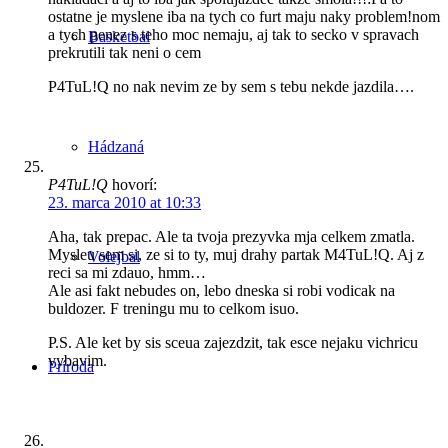
ostatne je myslene iba na tych co furt maju naky problem!nom
a tych penez s teho moc nemaju, aj tak to secko v spravach
Basketbal
prekrutili tak neni o cem
P4TuL!Q no nak nevim ze by sem s tebu nekde jazdila….
Hádzaná
P4TuL!Q
hovorí:
23. marca 2010 at 10:33
Aha, tak prepac. Ale ta tvoja prezyvka mja celkem zmatla.
Mysleu sem si, ze si to ty, muj drahy partak M4TuL!Q. Aj z
Volejbal
reci sa mi zdauo, hmm…
Ale asi fakt nebudes on, lebo dneska si robi vodicak na
buldozer. F treningu mu to celkom isuo.
P.S. Ale ket by sis sceua zajezdzit, tak esce nejaku vichricu
vybavim.
Príroda