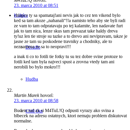
M4TuL!Q
hovorí:
23. marca 2010 at 08:51
Kultúra
chlapce ty sa spamataj!ani nevis jak to cez ten vikend bylo
ked sa tam akoze „nahanali“!!a namisto teho aby ste byli radi
ze vam to tam odpratavaju po tej kalamite, len nadavate furt
jak to tam nica, lenze skus tam prevazat take haldy dreva
ty!uz len tie stroje su tazke a to drevo ani nevipravam, takze je
jasne ze tam su poskodene travniky a chodniky, ale to
neznamena ze sa to neopravi!!!
Divadlo
a inak ti co to fotili tie fotky tu su tez dobre svine protoze to
fotili ked tam byla najveci spust a zrovna vtedy tam ani
nerobili bo bylo mokro!!!
Hudba
Martin Marek
hovorí:
23. marca 2010 at 08:58
Budem rad ak si M4TuL!Q odpusti vyrazy ako svina a
Chill Out
blbecek na adresu ostatnych, ktori nemaju problem diskutovat
normalne.