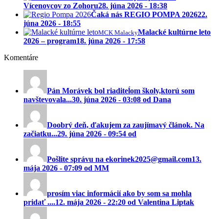
Vícenovcov zo Zohoru
28. júna 2026 - 18:38
Čaká nás REGIO POMPA 2026
22.
júna 2026 - 18:55
Malacké kultúrne leto
MCK Malacky
2026 – program
18. júna 2026 - 17:58
Komentáre
Pán Morávek bol riaditeĺom školy,ktorú som
navštevovala...
30. júna 2026 - 03:08 od Dana
Doobrý deň, ďakujem za zaujímavý článok. Na
začiatku...
29. júna 2026 - 09:54 od
Pošlite správu na ekorinek2025@gmail.com
13.
mája 2026 - 07:09 od MM
prosím viac informácií ako by som sa mohla
pridať ....
12. mája 2026 - 22:20 od Valentina Liptak