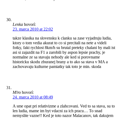
Lenka
hovorí:
23. marca 2010 at 22:02
takze klasika na slovensku k clanku sa zase vyjadruju ludia,
ktory o tom vedia akurat to co si precitali na nete a videli
fotky, fakt rychlost 8km/h su brutal preteky chalani by mali ist
asi si zajazdit na F1 a zarobili by aspon lepsie prachy, je
normalne ze sa stavaju nehody ale ked si porovname
historicku skodu zburanej brany a to ako sa stava v MA a
zachovavaju kulturne pamiatky tak toto je min. skoda
M!ro
hovorí:
24. marca 2010 at 08:49
A sme opat pri relativizme a zlahcovani. Ved to sa stava, su to
len ludia, mame im byt vdacni za ich pracu… To snad
nemyslite vazne!! Ked je toto nazor Malacanov, tak dakujem