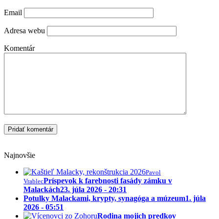
Email
Adresa webu
Komentár
Najnovšie
Pavol
Príspevok k farebnosti fasády zámku v
Vrablec
Malackách
23. júla 2026 - 20:31
Potulky Malackami, krypty, synagóga a múzeum
1. júla
2026 - 05:51
Rodina mojich predkov