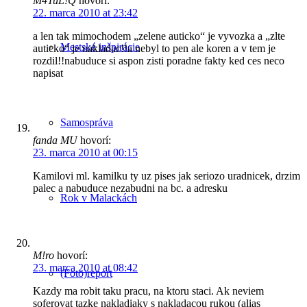
M4TuL!Q
hovorí:
22. marca 2010 at 23:42
a len tak mimochodem „zelene auticko“ je vyvozka a „zlte
Mestské inšpirácie
auticko“ je nakladac!!a nebyl to pen ale koren a v tem je
rozdil!!nabuduce si aspon zisti poradne fakty ked ces neco
napisat
Samospráva
fanda MU
hovorí:
23. marca 2010 at 00:15
Kamilovi ml. kamilku ty uz pises jak seriozo uradnicek, drzim
palec a nabuduce nezabudni na bc. a adresku
Rok v Malackách
M!ro
hovorí:
23. marca 2010 at 08:42
(Foto)report
Kazdy ma robit taku pracu, na ktoru staci. Ak neviem
soferovat tazke nakladiaky s nakladacou rukou (alias