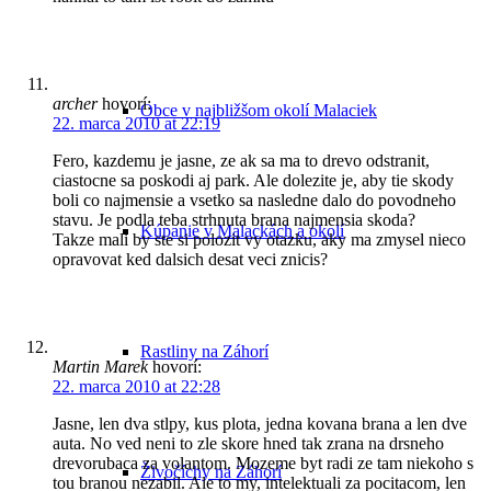
archer
hovorí:
Obce v najbližšom okolí Malaciek
22. marca 2010 at 22:19
Fero, kazdemu je jasne, ze ak sa ma to drevo odstranit,
ciastocne sa poskodi aj park. Ale dolezite je, aby tie skody
boli co najmensie a vsetko sa nasledne dalo do povodneho
stavu. Je podla teba strhnuta brana najmensia skoda?
Kúpanie v Malackách a okolí
Takze mali by ste si polozit vy otazku, aky ma zmysel nieco
opravovat ked dalsich desat veci znicis?
Rastliny na Záhorí
Martin Marek
hovorí:
22. marca 2010 at 22:28
Jasne, len dva stlpy, kus plota, jedna kovana brana a len dve
auta. No ved neni to zle skore hned tak zrana na drsneho
drevorubaca za volantom. Mozeme byt radi ze tam niekoho s
Živočíchy na Záhorí
tou branou nezabil. Ale to my, intelektuali za pocitacom, len