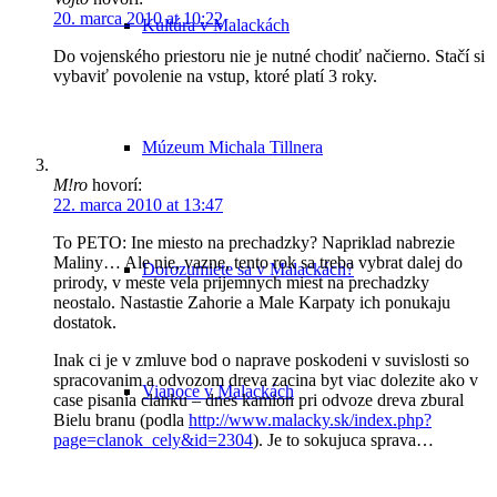
20. marca 2010 at 10:22
Kultúra v Malackách
Do vojenského priestoru nie je nutné chodiť načierno. Stačí si
vybaviť povolenie na vstup, ktoré platí 3 roky.
Múzeum Michala Tillnera
M!ro
hovorí:
22. marca 2010 at 13:47
To PETO: Ine miesto na prechadzky? Napriklad nabrezie
Maliny… Ale nie, vazne, tento rok sa treba vybrat dalej do
Dorozumiete sa v Malackách?
prirody, v meste vela prijemnych miest na prechadzky
neostalo. Nastastie Zahorie a Male Karpaty ich ponukaju
dostatok.
Inak ci je v zmluve bod o naprave poskodeni v suvislosti so
spracovanim a odvozom dreva zacina byt viac dolezite ako v
Vianoce v Malackách
case pisania clanku – dnes kamion pri odvoze dreva zbural
Bielu branu (podla
http://www.malacky.sk/index.php?
page=clanok_cely&id=2304
). Je to sokujuca sprava…