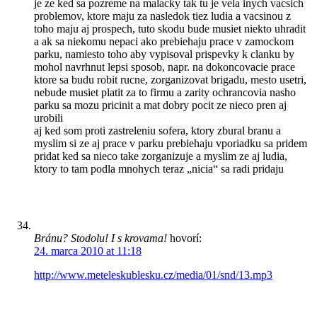
je ze ked sa pozreme na malacky tak tu je vela inych vacsich
problemov, ktore maju za nasledok tiez ludia a vacsinou z
toho maju aj prospech, tuto skodu bude musiet niekto uhradit
a ak sa niekomu nepaci ako prebiehaju prace v zamockom
parku, namiesto toho aby vypisoval prispevky k clanku by
mohol navrhnut lepsi sposob, napr. na dokoncovacie prace
ktore sa budu robit rucne, zorganizovat brigadu, mesto usetri,
nebude musiet platit za to firmu a zarity ochrancovia nasho
parku sa mozu pricinit a mat dobry pocit ze nieco pren aj
urobili
aj ked som proti zastreleniu sofera, ktory zbural branu a
myslim si ze aj prace v parku prebiehaju vporiadku sa pridem
pridat ked sa nieco take zorganizuje a myslim ze aj ludia,
ktory to tam podla mnohych teraz „nicia“ sa radi pridaju
Bránu? Stodolu! I s krovama!
hovorí:
24. marca 2010 at 11:18
http://www.meteleskublesku.cz/media/01/snd/13.mp3