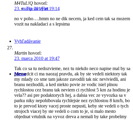
M4TuL!Q
hovorí:
Tip na výlet
23. marca 2010 at 19:14
no v poho….hmm no ne dik necem, ja ked cem tak sa mozem
vozit na nakladaci a s lepsima
Vyhľadávanie
Martin
hovorí:
23. marca 2010 at 19:47
Tak co sa tu nedozvieme, nez tu niekdo neco napise mal by sa
Menu
presvedcit ci ma naozaj pravdu, ak by ste vedeli niektory tak
my mlady co sme tam jakoze zavodili tak nic neviviedli, ani
branu nezhodili, a ked niekto povie ze vodic isiel plnou
rychlostou cez branu tak neviem ci rychlost 5 km za hodinu je
vela?? asi pre podaktorych hej, a dalsia vec ze vyvozka sa v
parku niky nepohibovala rychlejsie nez rychlostou 8 km/h, bo
to je prevod ktory vacej proste nepusti, keby ste vedeli o tych
strojoch viacej by ste vedeli o com to je, si malo mesto
objednat vrtulnik na vyvoz dreva a nemali by take probelmy