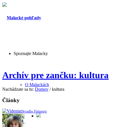
Spoznajte Malacky
Archív pre zančku: kultura
O Malackách
Nachádzate sa tu:
Domov
/
kultura
Články
Divadlo Falangir