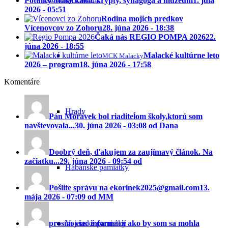
Potulky Malackami, krypty, synagóga a múzeum
1. júla
2026 - 05:51
Rodina mojich predkov
Vícenovcov zo Zohoru
28. júna 2026 - 18:38
Čaká nás REGIO POMPA 2026
22.
júna 2026 - 18:55
Malacké kultúrne leto
MCK Malacky
2026 – program
18. júna 2026 - 17:58
Komentáre
Hrady
Pán Morávek bol riaditeĺom školy,ktorú som
navštevovala...
30. júna 2026 - 03:08 od Dana
Doobrý deň, ďakujem za zaujímavý článok. Na
začiatku...
29. júna 2026 - 09:54 od
Habánske pamiatky
Pošlite správu na ekorinek2025@gmail.com
13.
mája 2026 - 07:09 od MM
prosím viac informácií ako by som sa mohla
Vojenské pamiatky