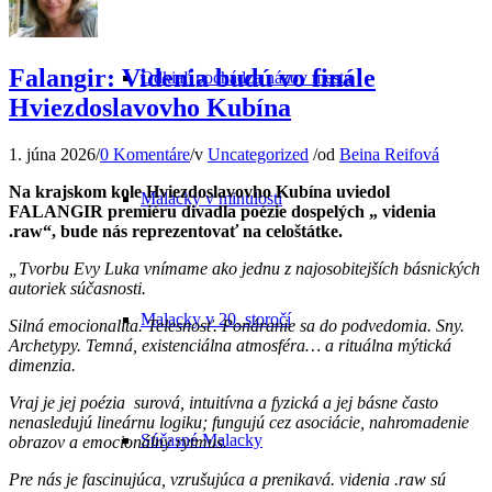
Falangir: Videnia budú vo finále
Odkiaľ pochádza názov mesta
Hviezdoslavovho Kubína
1. júna 2026
/
0 Komentáre
/
v
Uncategorized
/
od
Beina Reifová
Na krajskom kole Hviezdoslavovho Kubína uviedol
Malacky v minulosti
FALANGIR premiéru divadla poézie dospelých „ videnia
.raw“, bude nás reprezentovať na celoštátke.
„Tvorbu Evy Luka vnímame ako jednu z najosobitejších básnických
autoriek súčasnosti.
Malacky v 20. storočí
Silná emocionalita. Telesnosť. Ponáranie sa do podvedomia. Sny.
Archetypy. Temná, existenciálna atmosféra… a rituálna mýtická
dimenzia.
Vraj je jej poézia surová, intuitívna a fyzická a jej básne často
nenasledujú lineárnu logiku; fungujú cez asociácie, nahromadenie
Súčasné Malacky
obrazov a emocionálny rytmus.
Pre nás je fascinujúca, vzrušujúca a prenikavá
. videnia .raw sú