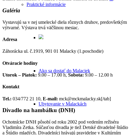
Praktické informácie
Galéria
Vystavujú sa v nej umelecké diela rôznych druhov, predovšetkým
výtvarné. Výstava trvá väčšinou mesiac.
Adresa
Záhorácka ul. č.1919, 901 01 Malacky (1.poschodie)
Otváracie hodiny
Ako sa dostať do Malaciek
Utorok – Piatok:
9.00 – 17.00 h,
Sobota:
9.00 – 12.00 h
Kontakt
Tel.:
034/772 21 10,
E-mail:
mck@mckmalacky.sk[/tab]
Ubytovanie v Malackách
Divadlo na hambálku (DNH)
Ochotnícke DNH pôsobí od roku 2002 pod vedením režiséra
Vladimíra Zetka. Súčasťou divadla je tiež Detské divadelné štúdio
a Štúdio mladých. Divadelníci hrávajú pravidelne v Kultúrním