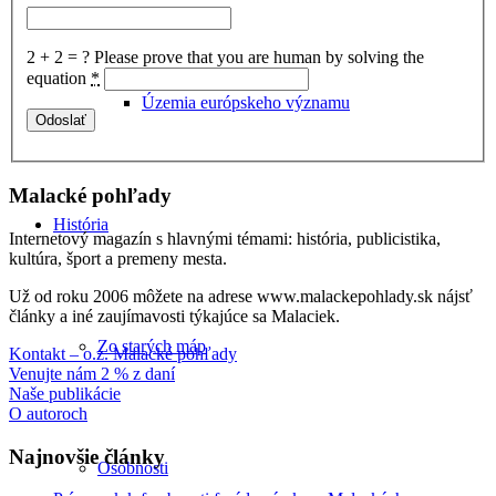
2 + 2 = ?
Please prove that you are human by solving the
equation
*
Územia európskeho významu
Malacké pohľady
História
Internetový magazín s hlavnými témami: história, publicistika,
kultúra, šport a premeny mesta.
Už od roku 2006 môžete na adrese www.malackepohlady.sk nájsť
články a iné zaujímavosti týkajúce sa Malaciek.
Zo starých máp
Kontakt – o.z. Malacké pohľady
Venujte nám 2 % z daní
Naše publikácie
O autoroch
Najnovšie články
Osobnosti