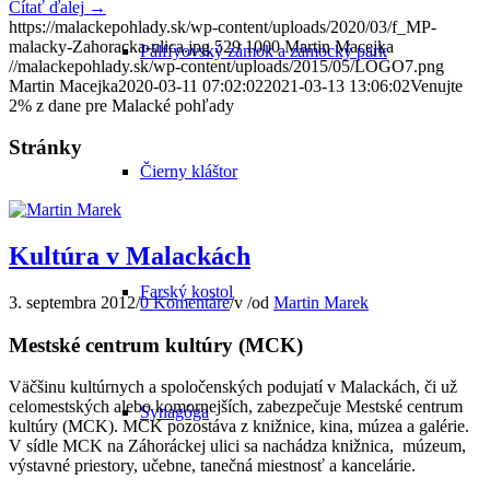
Čítať ďalej
→
https://malackepohlady.sk/wp-content/uploads/2020/03/f_MP-
malacky-Zahoracka-ulica.jpg
529
1000
Martin Macejka
Pálffyovský zámok a zámocký park
//malackepohlady.sk/wp-content/uploads/2015/05/LOGO7.png
Martin Macejka
2020-03-11 07:02:02
2021-03-13 13:06:02
Venujte
2% z dane pre Malacké pohľady
Stránky
Čierny kláštor
Kultúra v Malackách
Farský kostol
3. septembra 2012
/
0 Komentáre
/
v
/
od
Martin Marek
Mestské centrum kultúry (MCK)
Väčšinu kultúrnych a spoločenských podujatí v Malackách, či už
celomestských alebo komornejších, zabezpečuje Mestské centrum
Synagóga
kultúry (MCK). MCK pozostáva z knižnice, kina, múzea a galérie.
V sídle MCK na Záhoráckej ulici sa nachádza knižnica, múzeum,
výstavné priestory, učebne, tanečná miestnosť a kancelárie.