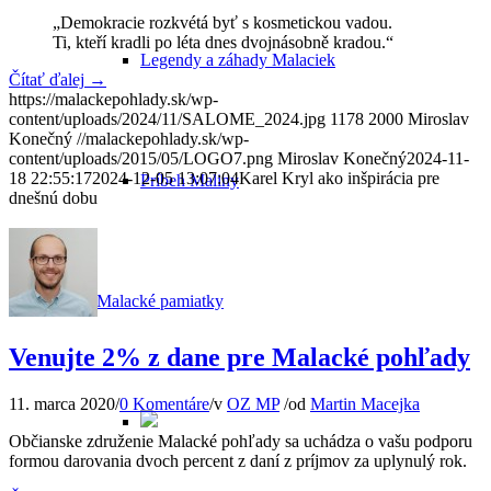
„Demokracie rozkvétá byť s kosmetickou vadou.
Ti, kteří kradli po léta dnes dvojnásobně kradou.“
Legendy a záhady Malaciek
Čítať ďalej
→
https://malackepohlady.sk/wp-
content/uploads/2024/11/SALOME_2024.jpg
1178
2000
Miroslav
Konečný
//malackepohlady.sk/wp-
content/uploads/2015/05/LOGO7.png
Miroslav Konečný
2024-11-
18 22:55:17
2024-12-05 13:07:04
Karel Kryl ako inšpirácia pre
Príbeh Maliny
dnešnú dobu
Malacké pamiatky
Venujte 2% z dane pre Malacké pohľady
11. marca 2020
/
0 Komentáre
/
v
OZ MP
/
od
Martin Macejka
Občianske združenie Malacké pohľady sa uchádza o vašu podporu
formou darovania dvoch percent z daní z príjmov za uplynulý rok.