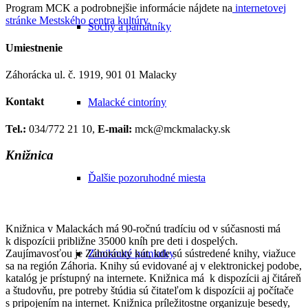
Program MCK a podrobnejšie informácie nájdete na
internetovej
stránke Mestského centra kultúry.
Sochy a pamätníky
Umiestnenie
Záhorácka ul. č. 1919, 901 01 Malacky
Kontakt
Malacké cintoríny
Tel.:
034/772 21 10,
E-mail:
mck@mckmalacky.sk
Knižnica
Ďalšie pozoruhodné miesta
Knižnica v Malackách má 90-ročnú tradíciu od v súčasnosti má
k dispozícii približne 35000 kníh pre deti i dospelých.
Zaujímavosťou je Záhorácky kút, kde sú sústredené knihy, viažuce
Zaniknuté pamiatky
sa na región Záhoria. Knihy sú evidované aj v elektronickej podobe,
katalóg je prístupný na internete. Knižnica má k dispozícii aj čitáreň
a študovňu, pre potreby štúdia sú čitateľom k dispozícii aj počítače
s pripojením na internet. Knižnica príležitostne organizuje besedy,