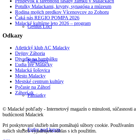
Príspevok k farebnosti fasády zámku v Malackách
Potulky Malackami, krypty, synagóga a múzeum
Rodina mojich predkov Vícenovcov zo Zohoru
Čaká nás REGIO POMPA 2026
Malacké kultúrne leto 2026 – program
Genius Loci
Odkazy
Atletický klub AC Malacky
Dejiny Záhoria
Divadlo na hambálku
Pálffyovci
Ľudia pre Malacky
Malacká šošovica
Mesto Malacky
Mestské centrum kultúry
Počasie na Záhorí
Záhorí.sk
Pamiatky
© Malacké pohľady - Internetový magazín o minulosti, súčasnosti a
budúcnosti Malaciek
Pri poskytovaní služieb nám pomáhajú súbory cookie. Používaním
Fotky pod lupou
našich služieb vyjadrujete súhlas s ich použitím.