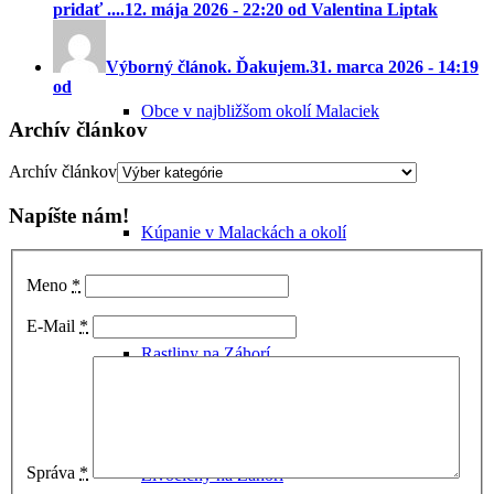
pridať ....
12. mája 2026 - 22:20 od Valentina Liptak
Výborný článok. Ďakujem.
31. marca 2026 - 14:19
od
Obce v najbližšom okolí Malaciek
Archív článkov
Archív článkov
Napíšte nám!
Kúpanie v Malackách a okolí
Meno
*
E-Mail
*
Rastliny na Záhorí
Správa
*
Živočíchy na Záhorí