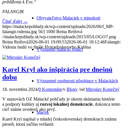
priblíženia k Eve.“
FALANGIR
Obyvateľstvo Malaciek v minulosti
Čítať ďalej
→
https://malackepohlady.sk/wp-content/uploads/2026/06/f_MP-
falangir.videnia.jpg
563
1000
Beina Reifová
//malackepohlady.sk/wp-content/uploads/2015/05/LOGO7.png
Beina Reifová
2026-06-01 19:09:53
2026-06-01 18:12:46
Falangir:
Videnia budú vo finále Hviezdoslavovho Kubína
Významní malackí rodáci
Karel Kryl ako inšpirácia pre dnešnú
dobu
Významné osobnosti pôsobiace v Malackách
18. novembra 2024
/
0 Komentáre
/
v
Blogy
/
od
Miroslav Konečný
V stanovách OZ Malacké pohľady je okrem skúmania histórie
a podpory kultúry aj
rozvoj lokálnej demokracie
, dokonca tento
cieľ máme uvedený ako prvý.
Macek
Karel Kryl napísal o mladej československej demokracii známu
pieseň, ktorá začína veršami: