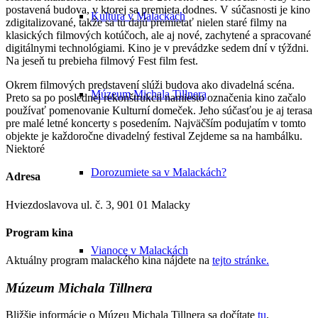
postavená budova, v ktorej sa premieta dodnes. V súčasnosti je kino
Kultúra v Malackách
zdigitalizované, takže sa tu dajú premietať nielen staré filmy na
klasických filmových kotúčoch, ale aj nové, zachytené a spracované
digitálnymi technológiami. Kino je v prevádzke sedem dní v týždni.
Na jeseň tu prebieha filmový Fest film fest.
Okrem filmových predstavení slúži budova ako divadelná scéna.
Múzeum Michala Tillnera
Preto sa po poslednej rekonštrukcii namiesto označenia kino začalo
používať pomenovanie Kulturní domeček. Jeho súčasťou je aj terasa
pre malé letné koncerty s posedením. Najväčším podujatím v tomto
objekte je každoročne divadelný festival Zejdeme sa na hambálku.
Niektoré
Dorozumiete sa v Malackách?
Adresa
Hviezdoslavova ul. č. 3, 901 01 Malacky
Program kina
Vianoce v Malackách
Aktuálny program malackého kina nájdete na
tejto stránke.
Múzeum Michala Tillnera
Bližšie informácie o Múzeu Michala Tillnera sa dočítate
tu
.