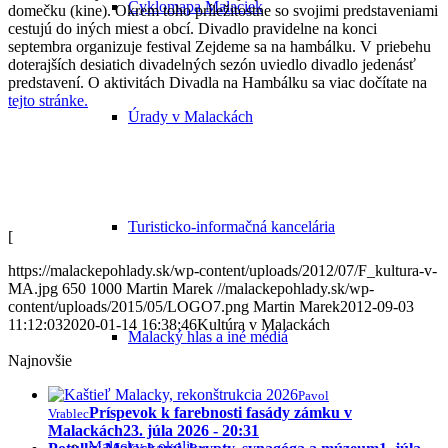
Cyklomapa Malaciek
domečku (kine). Okrem toho príležitostne so svojimi predstaveniami
cestujú do iných miest a obcí. Divadlo pravidelne na konci
septembra organizuje festival Zejdeme sa na hambálku. V priebehu
doterajších desiatich divadelných sezón uviedlo divadlo jedenásť
predstavení. O aktivitách Divadla na Hambálku sa viac dočítate na
tejto stránke.
Úrady v Malackách
Turisticko-informačná kancelária
[
https://malackepohlady.sk/wp-content/uploads/2012/07/F_kultura-v-
MA.jpg
650
1000
Martin Marek
//malackepohlady.sk/wp-
content/uploads/2015/05/LOGO7.png
Martin Marek
2012-09-03
11:12:03
2020-01-14 16:38:46
Kultúra v Malackách
Malacký hlas a iné médiá
Najnovšie
Pavol
Príspevok k farebnosti fasády zámku v
Vrablec
Malackách
23. júla 2026 - 20:31
Malacky a okolie