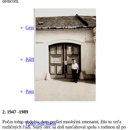
dedičom.
Genius Loci
Pálffyovci
Pamiatky
2. 1947 -1989
Počas tohto obdobia dom prešiel mnohými zmenami, žilo tu veľa
Fotky pod lupou
rozličných ľudí. Starý otec sa doň nasťahoval spolu s rodinou až po