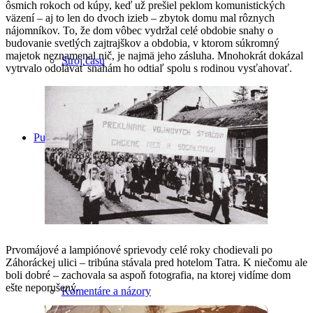
ôsmich rokoch od kúpy, keď už prešiel peklom komunistických
väzení – aj to len do dvoch izieb – zbytok domu mal rôznych
nájomníkov. To, že dom vôbec vydržal celé obdobie snahy o
budovanie svetlých zajtrajškov a obdobia, v ktorom súkromný
majetok neznamenal nič, je najmä jeho zásluha. Mnohokrát dokázal
Stroj času
vytrvalo odolávať snahám ho odtiaľ spolu s rodinou vysťahovať.
Publicistika
Rozhovory
Prvomájové a lampiónové sprievody celé roky chodievali po
Záhoráckej ulici – tribúna stávala pred hotelom Tatra. K niečomu ale
boli dobré – zachovala sa aspoň fotografia, na ktorej vidíme dom
ešte neporušený.
Komentáre a názory