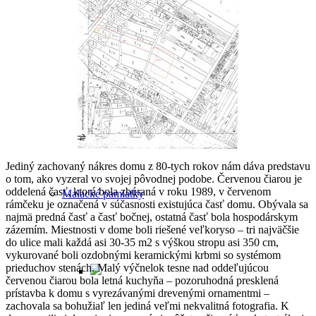
Legendy a záhady Malaciek
Príbeh Maliny
Jediný zachovaný nákres domu z 80-tych rokov nám dáva predstavu
o tom, ako vyzeral vo svojej pôvodnej podobe. Červenou čiarou je
oddelená časť, ktorá bola zbúraná v roku 1989, v červenom
Malacké pamiatky
rámčeku je označená v súčasnosti existujúca časť domu. Obývala sa
najmä predná časť a časť bočnej, ostatná časť bola hospodárskym
zázemím. Miestnosti v dome boli riešené veľkoryso – tri najväčšie
do ulice mali každá asi 30-35 m2 s výškou stropu asi 350 cm,
vykurované boli ozdobnými keramickými krbmi so systémom
prieduchov stenách. Malý výčnelok tesne nad oddeľujúcou
červenou čiarou bola letná kuchyňa – pozoruhodná presklená
prístavba k domu s vyrezávanými drevenými ornamentmi –
zachovala sa bohužiaľ len jediná veľmi nekvalitná fotografia. K