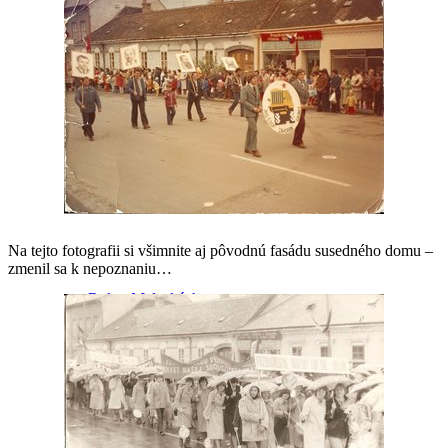
Mestské inšpirácie
Samospráva
Na tejto fotografii si všimnite aj pôvodnú fasádu susedného domu –
zmenil sa k nepoznaniu…
Rok v Malackách
(Foto)report