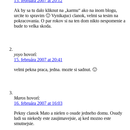
15. februára 2007 at 20:12
Ak by sa tu dalo kliknut na „karmu“ ako na inom blogu,
urcite to spravim 🙂 Vynikajuci clanok, velmi sa tesim na
pokracovania. O par rokov si na ten dom nikto nespomenie a
bude to velka skoda.
yoyo
hovorí:
15. februára 2007 at 20:41
velmi pekna praca, jedna. mozte si sadnut. 🙂
Maros
hovorí:
16. februára 2007 at 16:03
Pekny clanok Mato a nielen o osude jedneho domu. Osudy
ludi su niekedy este zaujimavejsie, aj ked mozno este
smutnejsie.