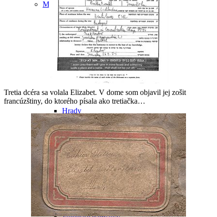
Malacky a okolie
Tretia dcéra sa volala Elizabet. V dome som objavil jej zošit
francúzštiny, do ktorého písala ako tretiačka…
Hrady
Habánske pamiatky