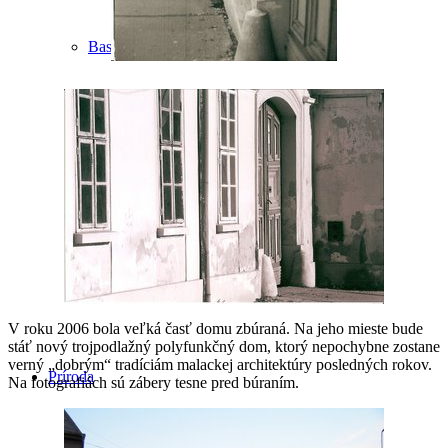
Basketbal
Hádzaná
Volejbal
V roku 2006 bola veľká časť domu zbúraná. Na jeho mieste bude
stáť nový trojpodlažný polyfunkčný dom, ktorý nepochybne zostane
verný „dobrým“ tradíciám malackej architektúry posledných rokov.
Príroda
Na fotografiách sú zábery tesne pred búraním.