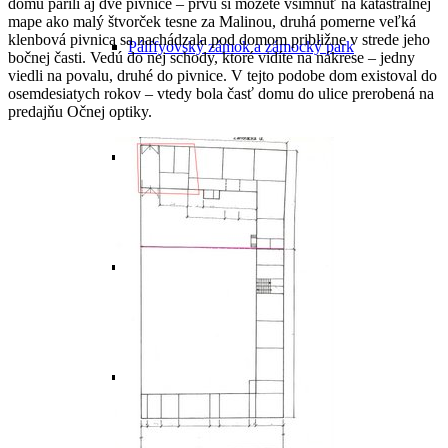
domu parili aj dve pivnice – prvú si môžete všimnúť na katastrálnej
mape ako malý štvorček tesne za Malinou, druhá pomerne veľká
klenbová pivnica sa nachádzala pod domom približne v strede jeho
Pálffyovský zámok a zámocký park
bočnej časti. Vedú do nej schody, ktoré vidíte na nákrese – jedny
viedli na povalu, druhé do pivnice. V tejto podobe dom existoval do
osemdesiatych rokov – vtedy bola časť domu do ulice prerobená na
predajňu Očnej optiky.
Čierny kláštor
Farský kostol
Synagóga