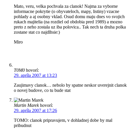
Mato, veru, velka pochvala za clanok! Najma za vyborne
informacne pokrytie (o obyvateloch, mapy, listiny) vzacne
pohlady a aj osobny vklad. Osud domu maju dnes vo svojich
rukach majitelia (na rozdiel od obdobia pred 1989) a mozno
preto z neho zostala uz iba polovica.. Tak nech ta druha polka
zostane stat co najdlhsie:)
Miro
T0M0
hovorí:
29. apríla 2007 at 13:23
Zaujimavy clanok… nebolo by spatne neskor uverejnit clanok
o novej budove, co tu bude stat
Martin Marek
hovorí:
29. apríla 2007 at 17:26
TOMO: clanok pripravujem, v dohladnej dobe by mal
pribudnut