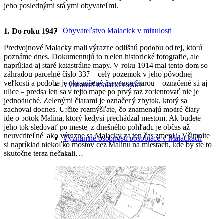
jeho poslednými stálymi obyvateľmi.
Obyvateľstvo Malaciek v minulosti
1. Do roku 1947
Predvojnové Malacky mali výrazne odlišnú podobu od tej, ktorú
poznáme dnes. Dokumentujú to nielen historické fotografie, ale
napríklad aj staré katastrálne mapy. V roku 1914 mal tento dom so
záhradou parcelné číslo 337 – celý pozemok v jeho pôvodnej
veľkosti a podobe je ohraničený červenou čiarou – označené sú aj
Významní malackí rodáci
ulice – predsa len sa v tejto mape po prvý raz zorientovať nie je
jednoduché. Zelenými čiarami je označený zbytok, ktorý sa
zachoval dodnes. Určite rozmýšľate, čo znamenajú modré čiary –
ide o potok Malina, ktorý kedysi prechádzal mestom. Ak budete
jeho tok sledovať po meste, z dnešného pohľadu je občas až
neuveriteľné, ako výrazne sa Malacky za ten čas zmenili. Všimnite
Významné osobnosti pôsobiace v Malackách
si napríklad niekoľko mostov cez Malinu na miestach, kde by ste to
skutočne teraz nečakali…
Macek