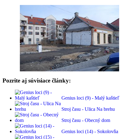
Pozrite aj súvisiace články:
Genius loci (9) - Malý kaštieľ
Stroj času - Ulica Na brehu
Stroj času - Obecný dom
Genius loci (14) - Sokolovňa