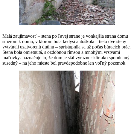
Malá zaujímavosť – stena po ľavej strane je vonkajšia strana domu
smerom k domu, v ktorom bola kedysi autoškola – tieto dve steny
vytvárali uzatvorenú dutinu – sprístupnila sa až počas búracích prác.
Stena bola omietnutá, s ozdobnou rímsou a mnohými vrstvami
maľovky- naznačuje to, že dom je stál výrazne skôr ako spomínaný
susedný – na jeho mieste bol pravdepodobne len voľný pozemok.