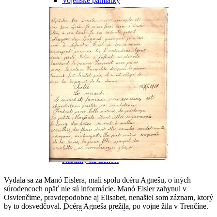
Vojenské pamiatky
Obce v najbližšom okolí Malaciek
Kúpanie v Malackách a okolí
Rastliny na Záhorí
Vydala sa za Manó Eislera, mali spolu dcéru Agnešu, o iných
súrodencoch opäť nie sú informácie. Manó Eisler zahynul v
Osvienčime, pravdepodobne aj Elisabet, nenašiel som záznam, ktorý
by to dosvedčoval. Dcéra Agneša prežila, po vojne žila v Trenčíne.
Živočíchy na Záhorí