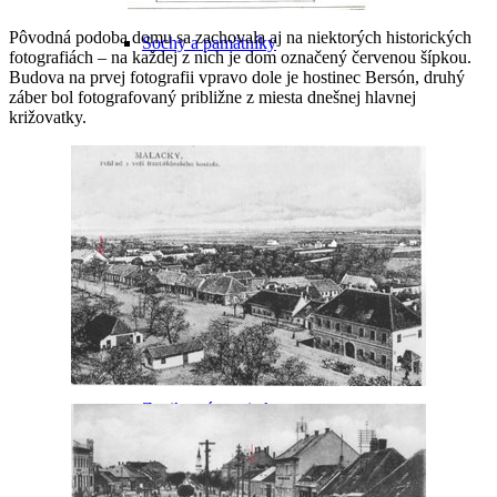
Pôvodná podoba domu sa zachovala aj na niektorých historických
Sochy a pamätníky
fotografiách – na každej z nich je dom označený červenou šípkou.
Budova na prvej fotografii vpravo dole je hostinec Bersón, druhý
záber bol fotografovaný približne z miesta dnešnej hlavnej
križovatky.
Malacké cintoríny
Ďalšie pozoruhodné miesta
Zaniknuté pamiatky