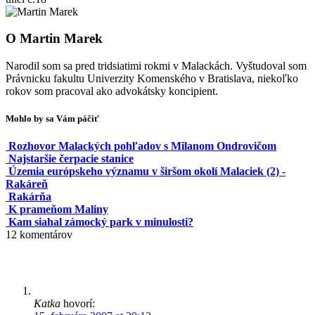
O
Martin Marek
Narodil som sa pred tridsiatimi rokmi v Malackách. Vyštudoval som
Právnicku fakultu Univerzity Komenského v Bratislava, niekoľko
rokov som pracoval ako advokátsky koncipient.
Mohlo by sa Vám páčiť
Rozhovor Malackých pohľadov s Milanom Ondrovičom
Najstaršie čerpacie stanice
Územia európskeho významu v širšom okolí Malaciek (2) -
Rakáreň
Rakárňa
K prameňom Maliny
Kam siahal zámocký park v minulosti?
12
komentárov
Katka
hovorí: