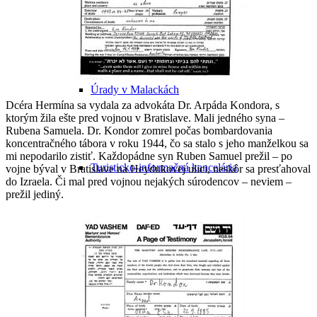
Cyklomapa Malaciek
Úrady v Malackách
Dcéra Hermína sa vydala za advokáta Dr. Arpáda Kondora, s
ktorým žila ešte pred vojnou v Bratislave. Mali jedného syna –
Rubena Samuela. Dr. Kondor zomrel počas bombardovania
koncentračného tábora v roku 1944, čo sa stalo s jeho manželkou sa
mi nepodarilo zistiť. Každopádne syn Ruben Samuel prežil – po
Turisticko-informačná kancelária
vojne býval v Bratislave na Heydukovej ulici, neskôr sa presťahoval
do Izraela. Či mal pred vojnou nejakých súrodencov – neviem –
prežil jediný.
Malacký hlas a iné médiá