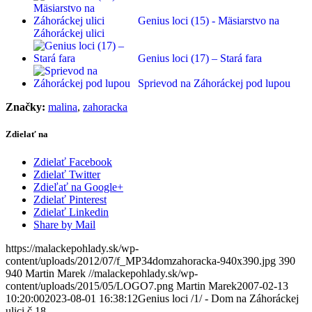
Genius loci (15) - Mäsiarstvo na
Záhoráckej ulici
Genius loci (17) – Stará fara
Sprievod na Záhoráckej pod lupou
Značky:
malina
,
zahoracka
Zdielať na
Zdielať Facebook
Zdielať Twitter
Zdieľať na Google+
Zdielať Pinterest
Zdielať Linkedin
Share by Mail
https://malackepohlady.sk/wp-
content/uploads/2012/07/f_MP34domzahoracka-940x390.jpg
390
940
Martin Marek
//malackepohlady.sk/wp-
content/uploads/2015/05/LOGO7.png
Martin Marek
2007-02-13
10:20:00
2023-08-01 16:38:12
Genius loci /1/ - Dom na Záhoráckej
ulici č.18