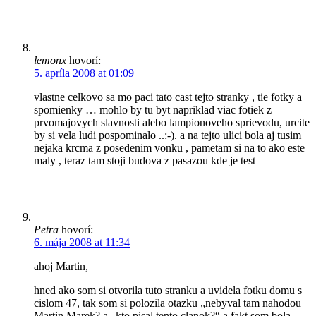
lemonx
hovorí:
5. apríla 2008 at 01:09
vlastne celkovo sa mo paci tato cast tejto stranky , tie fotky a
spomienky … mohlo by tu byt napriklad viac fotiek z
prvomajovych slavnosti alebo lampionoveho sprievodu, urcite
by si vela ludi pospominalo ..:-). a na tejto ulici bola aj tusim
nejaka krcma z posedenim vonku , pametam si na to ako este
maly , teraz tam stoji budova z pasazou kde je test
Petra
hovorí:
6. mája 2008 at 11:34
ahoj Martin,
hned ako som si otvorila tuto stranku a uvidela fotku domu s
cislom 47, tak som si polozila otazku „nebyval tam nahodou
Martin Marek? a „kto pisal tento clanok?“ a fakt som bola