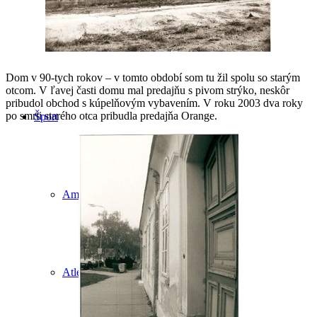
Publikácie
Dom v 90-tych rokov – v tomto období som tu žil spolu so starým
otcom. V ľavej časti domu mal predajňu s pivom strýko, neskôr
pribudol obchod s kúpelňovým vybavením. V roku 2003 dva roky
po smrti starého otca pribudla predajňa Orange.
Šport
Americký futbal
Atletika