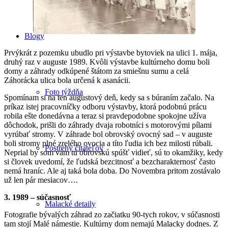
Blogy
Prvýkrát z pozemku ubudlo pri výstavbe bytoviek na ulici 1. mája,
druhý raz v auguste 1989. Kvôli výstavbe kultúrneho domu boli
domy a záhrady odkúpené štátom za smiešnu sumu a celá
Záhorácka ulica bola určená k asanácii.
Foto týždňa
Spomínam si na ten augustový deň, kedy sa s búraním začalo. Na
príkaz istej pracovníčky odboru výstavby, ktorá podobnú prácu
robila ešte donedávna a teraz si pravdepodobne spokojne užíva
dôchodok, prišli do záhrady dvaja robotníci s motorovými pílami
vyrúbať stromy. V záhrade bol obrovský ovocný sad – v auguste
boli stromy plné zrelého ovocia a títo ľudia ich bez milosti rúbali.
Postrehy čitateľov
Neprial by som vám tú obrovskú spúšť vidieť, sú to okamžiky, kedy
si človek uvedomí, že ľudská bezcitnosť a bezcharakternosť často
nemá hraníc. Ale aj taká bola doba. Do Novembra pritom zostávalo
už len pár mesiacov….
3. 1989 – súčasnosť
Malacké detaily
Fotografie bývalých záhrad zo začiatku 90-tych rokov, v súčasnosti
tam stojí Malé námestie. Kultúrny dom nemajú Malacky dodnes. Z