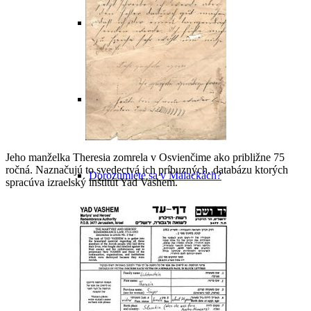
Kultúra v Malackách
Múzeum Michala Tillnera
Jeho manželka Theresia zomrela v Osvienčime ako približne 75
ročná. Naznačujú to svedectvá ich príbuzných, databázu ktorých
Dorozumiete sa v Malackách?
spracúva izraelský inštitút Yad Vashem.
Vianoce v Malackách