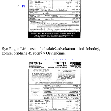
Praktické informácie
Syn Eugen Lichtenstein bol taktiež advokátom – bol slobodný,
zomrel približne 45 ročný v Osvienčime.
Ako sa dostať do Malaciek
Ubytovanie v Malackách