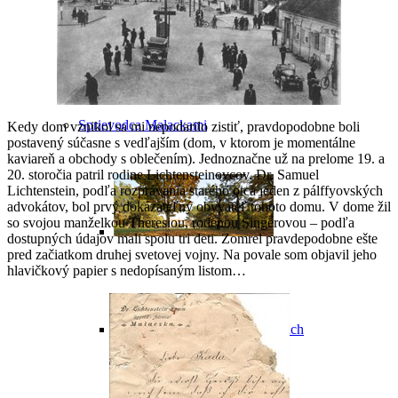
Historické potulky Malackami
Sprievodca Malackami
Kedy dom vznikol sa mi nepodarilo zistiť, pravdopodobne boli
postavený súčasne s vedľajším (dom, v ktorom je momentálne
kaviareň a obchody s oblečením). Jednoznačne už na prelome 19. a
20. storočia patril rodine Lichtensteinovcov. Dr. Samuel
Lichtenstein, podľa rozprávania starého otca jeden z pálffyovských
advokátov, bol prvý dokázateľný obyvateľ tohoto domu. V dome žil
so svojou manželkou Theresiou, rodenou Singerovou – podľa
dostupných údajov mali spolu tri deti. Zomrel pravdepodobne ešte
pred začiatkom druhej svetovej vojny. Na povale som objavil jeho
hlavičkový papier s nedopísaným listom…
Poznávacie okruhy po Malackách