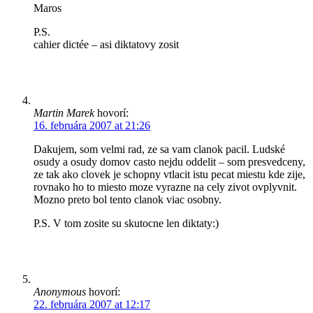
Maros
P.S.
cahier dictée – asi diktatovy zosit
Martin Marek
hovorí:
16. februára 2007 at 21:26
Dakujem, som velmi rad, ze sa vam clanok pacil. Ludské
osudy a osudy domov casto nejdu oddelit – som presvedceny,
ze tak ako clovek je schopny vtlacit istu pecat miestu kde zije,
rovnako ho to miesto moze vyrazne na cely zivot ovplyvnit.
Mozno preto bol tento clanok viac osobny.
P.S. V tom zosite su skutocne len diktaty:)
Anonymous
hovorí:
22. februára 2007 at 12:17