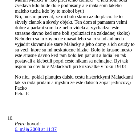
zvedava kdo bude dole podpisany ale mala som takeho
maleho tucha kdo by to mohol byt;)
No, musim povedat, ze mi bolo skoro az do placu. Je to
skvely clanok a skvely objekt. Ten dom si pamatam velmi
dobre a parkrat som ta z neho videla aj vychadzat este
straasne davno ked sme boli spoluziaci na zakladnej skole;)
Nebudem sa tu zbytocne unasat lebo sa to snad ani neda
vyjadrit slovami ale stare Malacky a jeho domy a ich osudy to
su veci, ktore su mi neskutocne blizke. Bolo to krasne mesto
este strasne davno ked tam bolo len par aut a ludia len tak
postavali a klebetili popri ceste nikam sa nehnajuc. Byt tak
aspon na chvilu v Malackach pri krizovatke v roku 1910!
No nic.. pokial planujes dalsiu cestu historickymi Malackami
tak sa rada pridam a myslim ze este dalsich zopar jedincov;)
Packo
Petra P.
Petra
hovorí:
6. mája 2008 at 11:37