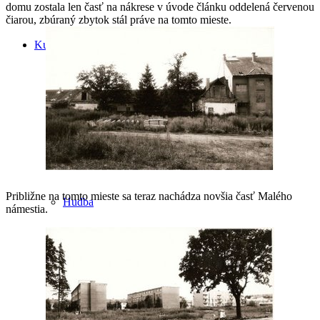
domu zostala len časť na nákrese v úvode článku oddelená červenou
čiarou, zbúraný zbytok stál práve na tomto mieste.
Kultúra
Divadlo
Približne na tomto mieste sa teraz nachádza novšia časť Malého
Hudba
námestia.
Chill Out