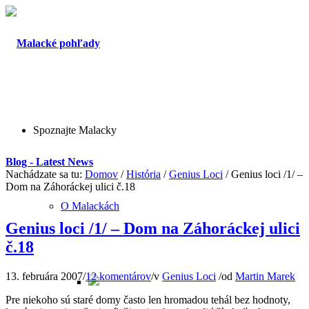
Spoznajte Malacky
Blog - Latest News
Nachádzate sa tu:
Domov
/
História
/
Genius Loci
/
Genius loci /1/ –
Dom na Záhoráckej ulici č.18
O Malackách
Genius loci /1/ – Dom na Záhoráckej ulici
č.18
13. februára 2007
/
12 komentárov
/
v
Genius Loci
/
od
Martin Marek
Pre niekoho sú staré domy často len hromadou tehál bez hodnoty,