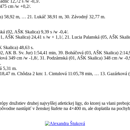
dlic 12,72 s /w -0,3/.
 475 cm /w +0,2/.
ica) 58,92 m, … 21. Lukáč 38,91 m, 30. Závodný 32,77 m.
ká (02, AŠK Skalica) 9,39 s /w -0,4/.
01, AŠK Skalica) 24,41 s /w + 1,1/, 21. Lucia Palanská (05, AŠK Skali
 Skalica) 48,63 s.
2, AK B. Sv. Jur) 1:54,41 min, 39. Boháčová (03, AŠK Skalica) 2:14,
dová 349 cm /w -1,8/, 31. Podzámská (01, AŠK Skalica) 348 cm /w -0,
.
á 5,31 m.
á 18,47 m. Chôdza 2 km: 1. Cintulová 11:05,78 min, … 13. Gazárková
py družstiev druhej najvyššej atletickej ligy, do ktorej sa vlani prebo
odne nastúpiť v ženskej štafete na 4×400 m, ale doplatila na pochyben