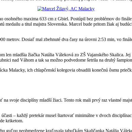
ho osobného maxima 633 cm z Gbiel. Postúpil bez problémov do finále aj
atú medailu a titul majstra Slovenska. Marcel bude pritom žiak aj budúc
000 metrov. Dosiaľ mal zbehnuté dva časy na úrovni 2:53 min, vo finá
 len mladšia žiačka Natália Váleková zo ZŠ Vajanského Skalica. Jej naj
Dubnici nad Váhom a tak sa možno podvedome šetrila na druhý šampion
ácka Malacky, ich chlapčenskí kolegovia obsadili konečnú ôsmu priečk
a svoje disciplíny mladší žiaci. Tento rok mali prvý raz vlastné majst
účasti – každý pretekár musel štartovať minimálne v dvoch disciplínach
ode kriketom.
vrhu guľou neobmedzene kraľovala tabuľkám Skaličanka Natália Váleková