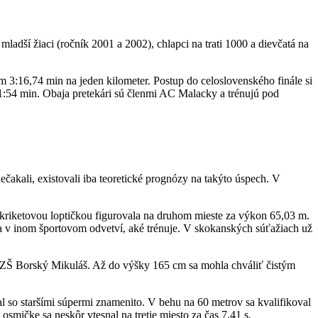
adší žiaci (ročník 2001 a 2002), chlapci na trati 1000 a dievčatá na
 3:16,74 min na jeden kilometer. Postup do celoslovenského finále si
 1:54 min. Obaja pretekári sú členmi AC Malacky a trénujú pod
čakali, existovali iba teoretické prognózy na takýto úspech. V
 kriketovou loptičkou figurovala na druhom mieste za výkon 65,03 m.
ska v inom športovom odvetví, aké trénuje. V skokanských súťažiach už
zo ZŠ Borský Mikuláš. Až do výšky 165 cm sa mohla chváliť čistým
l so staršími súpermi znamenito. V behu na 60 metrov sa kvalifikoval
smičke sa neskôr vtesnal na tretie miesto za čas 7,41 s.