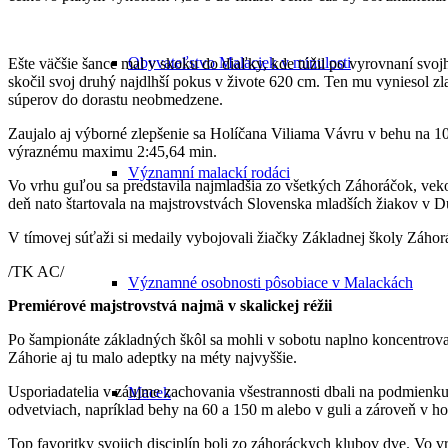
Obyvateľstvo Malaciek v minulosti
Ešte väčšie šance mal v skoku do diaľky, kde túžil po vyrovnaní svoj
skočil svoj druhý najdlhší pokus v živote 620 cm. Ten mu vyniesol zl
súperov do dorastu neobmedzene.
Zaujalo aj výborné zlepšenie sa Holíčana Viliama Vávru v behu na 1
výraznému maximu 2:45,64 min.
Významní malackí rodáci
Vo vrhu guľou sa predstavila najmladšia zo všetkých Záhoráčok, vekom
deň nato štartovala na majstrovstvách Slovenska mladších žiakov v 
V tímovej súťaži si medaily vybojovali žiačky Základnej školy Záhor
/TK AC/
Významné osobnosti pôsobiace v Malackách
Premiérové majstrovstvá najmä v skalickej réžii
Po šampionáte základných škôl sa mohli v sobotu naplno koncentrovať n
Záhorie aj tu malo adeptky na méty najvyššie.
Usporiadatelia v záujme zachovania všestrannosti dbali na podmienku 
Macek
odvetviach, napríklad behy na 60 a 150 m alebo v guli a zároveň v h
Top favoritky svojich disciplín boli zo záhoráckych klubov dve. Vo 