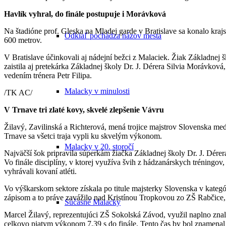
Havlík vyhral, do finále postupuje i Morávková
Na štadióne prof. Gleska na Mladej garde v Bratislave sa konalo kraj
Odkiaľ pochádza názov mesta
600 metrov.
V Bratislave účinkovali aj nádejní bežci z Malaciek. Žiak Základnej
zaistila aj pretekárka Základnej školy Dr. J. Dérera Silvia Morávko
vedením trénera Petr Filipa.
Malacky v minulosti
/TK AC/
V Trnave tri zlaté kovy, skvelé zlepšenie Vávru
Žilavý, Zavilinská a Richterová, mená trojice majstrov Slovenska med
Trnave sa všetci traja vypli ku skvelým výkonom.
Malacky v 20. storočí
Najväčší šok pripravila súperkám žiačka Základnej školy Dr. J. Dér
Vo finále disciplíny, v ktorej využíva švih z hádzanárskych tréningo
vyhrávali kovaní atléti.
Vo výškarskom sektore získala po titule majsterky Slovenska v kateg
zápisom a to práve zavážilo nad Kristínou Tropkovou zo ZŠ Rabčice,
Súčasné Malacky
Marcel Žilavý, reprezentujúci ZŠ Sokolská Závod, využil naplno znal
celkovo piatym výkonom 7,39 s do finále. Tento čas by bol znamenal os