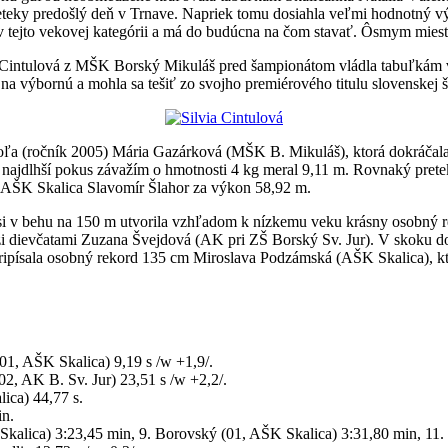
reteky predošlý deň v Trnave. Napriek tomu dosiahla veľmi hodnotný 
y v tejto vekovej kategórii a má do budúcna na čom stavať. Ôsmym mies
lvia Cintulová z MŠK Borský Mikuláš pred šampionátom vládla tabuľkám 
na výbornú a mohla sa tešiť zo svojho premiérového titulu slovenskej
poľa (ročník 2005) Mária Gazárková (MŠK B. Mikuláš), ktorá dokráčala
najdlhší pokus závažím o hmotnosti 4 kg meral 9,11 m. Rovnaký pretek
en AŠK Skalica Slavomír Šlahor za výkon 58,92 m.
 si v behu na 150 m utvorila vzhľadom k nízkemu veku krásny osobný r
dievčatami Zuzana Švejdová (AK pri ZŠ Borský Sv. Jur). V skoku do d
pripísala osobný rekord 135 cm Miroslava Podzámská (AŠK Skalica), kto
01, AŠK Skalica) 9,19 s /w +1,9/.
02, AK B. Sv. Jur) 23,51 s /w +2,2/.
ica) 44,77 s.
in.
Skalica) 3:23,45 min, 9. Borovský (01, AŠK Skalica) 3:31,80 min, 11.