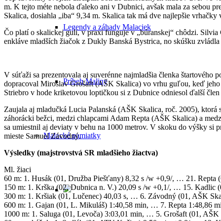
m. K tejto méte nebola ďaleko ani v Dubnici, avšak mala za sebou p
Skalica, dosiahla „iba“ 9,34 m. Skalica tak má dve najlepšie vrhačk
Legendy a záhady Malaciek
Čo platí o skalickej guli, v praxi funguje v „búranskej“ chôdzi. Si
enkláve mladších žiačok z Dukly Banská Bystrica, no skúšku zvládla 
V súťaži sa prezentovala aj suverénne najmladšia členka štartového 
Príbeh Maliny
dopracoval Miroslav Grošaft (AŠK Skalica) vo vrhu guľou, keď jeho 
Striebro v hode kriketovou loptičkou si z Dubnice odniesol ďalší čl
Zaujala aj mladučká Lucia Palanská (AŠK Skalica, roč. 2005), ktorá
záhorácki bežci, medzi chlapcami Adam Repta (AŠK Skalica) a medzi 
sa umiestnil aj deviaty v behu na 1000 metrov. V skoku do výšky si 
Malacké pamiatky
mieste Samuel Závodný.
Výsledky (majstrovstvá SR mladšieho žiactva)
Ml. žiaci
60 m: 1. Husák (01, Družba Piešťany) 8,32 s /w +0,9/, … 21. Repta (
150 m: 1. Krška (02, Dubnica n. V.) 20,09 s /w +0,1/, … 15. Kadlic (
300 m: 1. Kršiak (01, Lučenec) 40,03 s, … 6. Závodný (01, AŠK Skal
600 m: 1. Gajan (01, L. Mikuláš) 1:40,58 min, … 7. Repta 1:48,86 m
1000 m: 1. Saluga (01, Levoča) 3:03,01 min, … 5. Grošaft (01, AŠK 