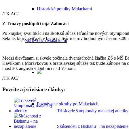
Historické potulky Malackami
/TK AC/
Z Trnavy postúpili traja Záhoráci
Po krajskej kvalifikácii na školskú súťaž Hľadáme nových olympionik
Sekule, ktorý zvíťazil v behu na tisíc metrov hodnotným časom 3:09 m
Sprievodca Malackami
Medzi dievčatami si skvele počínala dvanásťročná žiačka ZŠ s MŠ Bo
Havlíkom a Morávkovou z bratislavskej súťaže tak bude Záhorie na ce
most 30. augusta v Dubnici nad Váhom.
/TK AC/
Pozrite aj súvisiace články:
Poznávacie okruhy po Malackách
Tri skvelé šampionáty malackej atletiky
Skúsenosti z Bishanu – na nezaplatenie