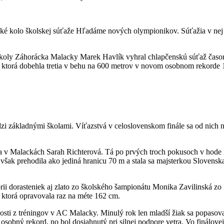
ské kolo školskej súťaže Hľadáme nových olympionikov. Súťažia v nej ml
 školy Záhorácka Malacky Marek Havlík vyhral chlapčenskú súťaž časom
vá, ktorá dobehla tretia v behu na 600 metrov v novom osobnom rekorde
zi základnými školami. Víťazstvá v celoslovenskom finále sa od nich ne
era v Malackách Sarah Richterová. Tá po prvých troch pokusoch v hode
v, však prehodila ako jediná hranicu 70 m a stala sa majsterkou Sloven
órii dorasteniek aj zlato zo školského šampionátu Monika Zavilinská 
 ktorá opravovala raz na méte 162 cm.
osti z tréningov v AC Malacky. Minulý rok len mladší žiak sa popasova
obný rekord, no bol dosiahnutý pri silnej podpore vetra. Vo finálovej o