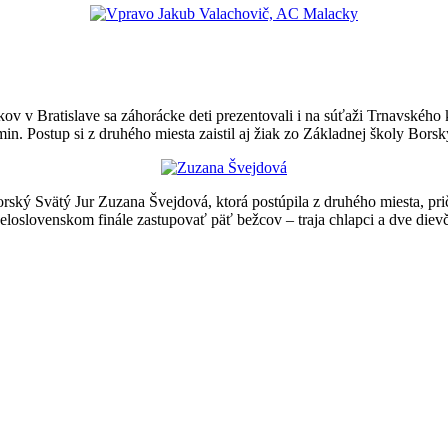
ov v Bratislave sa záhorácke deti prezentovali i na súťaži Trnavského 
in. Postup si z druhého miesta zaistil aj žiak zo Základnej školy Bor
rský Svätý Jur Zuzana Švejdová, ktorá postúpila z druhého miesta, p
loslovenskom finále zastupovať päť bežcov – traja chlapci a dve diev