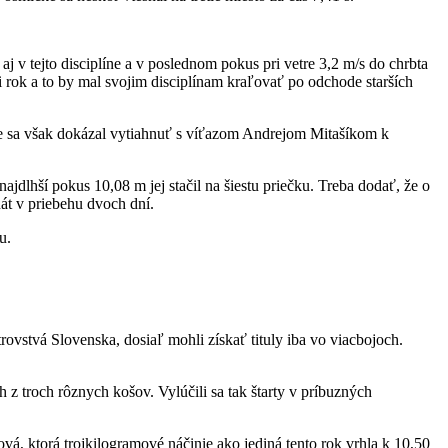
 v tejto disciplíne a v poslednom pokus pri vetre 3,2 m/s do chrbta
i rok a to by mal svojim disciplínam kraľovať po odchode starších
le sa však dokázal vytiahnuť s víťazom Andrejom Mitašíkom k
dlhší pokus 10,08 m jej stačil na šiestu priečku. Treba dodať, že o
át v priebehu dvoch dní.
u.
rovstvá Slovenska, dosiaľ mohli získať tituly iba vo viacbojoch.
 z troch rôznych košov. Vylúčili sa tak štarty v príbuzných
, ktorá trojkilogramové náčinie ako jediná tento rok vrhla k 10,50