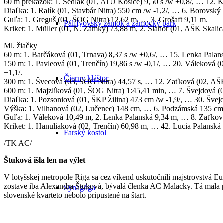
60 m prekážok: 1. Sedlák (01, ATU Košice) 9,50 s /w +0,8/, … 12. Ka
Diaľka: 1. Ralík (01, Stavbár Nitra) 550 cm /w -1,2/, … 6. Borovský
Guľa: 1. Greguš (01, ŠOG Nitra) 12,62 m, … 3. Grošaft 9,11 m.
Pálffyovský zámok a zámocký park
Kriket: 1. Müller (01, N. Zámky) 73,88 m, 2. Šlahor (01, AŠK Skal
Ml. žiačky
60 m: 1. Barčáková (01, Trnava) 8,37 s /w +0,6/, … 15. Lenka Palans
150 m: 1. Pavleová (01, Trenčín) 19,86 s /w -0,1/, … 20. Váleková (
+1,1/.
Čierny kláštor
300 m: 1. Švecová (03, ŠOG Nitra) 44,57 s, … 12. Zaťková (02, AŠK
600 m: 1. Majzlíková (01, ŠOG Nitra) 1:45,41 min, … 7. Švejdová (0
Diaľka: 1. Pozsoniová (01, ŠKP Žilina) 473 cm /w -1,9/, … 30. Švej
Výška: 1. Vilhanová (02, Lučenec) 148 cm, … 6. Podzámská 135 cm
Guľa: 1. Váleková 10,49 m, 2. Lenka Palanská 9,34 m, … 8. Zaťkov
Kriket: 1. Hanuliaková (02, Trenčín) 60,98 m, … 42. Lucia Palansk
Farský kostol
/TK AC/
Štuková išla len na výlet
V lotyšskej metropole Riga sa cez víkend uskutočnili majstrovstvá Euró
zostave iba Alexandra Štuková, bývalá členka AC Malacky. Tá mala pôv
Synagóga
slovenské kvarteto nebolo pripustené na štart.