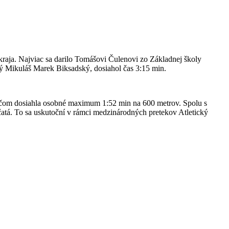
kraja. Najviac sa darilo Tomášovi Čulenovi zo Základnej školy
ský Mikuláš Marek Biksadský, dosiahol čas 3:15 min.
ričom dosiahla osobné maximum 1:52 min na 600 metrov. Spolu s
čatá. To sa uskutoční v rámci medzinárodných pretekov Atletický