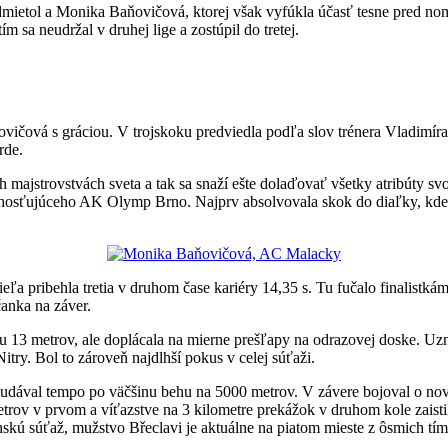
odmietol a Monika Baňovičová, ktorej však vyfúkla účasť tesne pred 
m sa neudržal v druhej lige a zostúpil do tretej.
ičová s gráciou. V trojskoku predviedla podľa slov trénera Vladimíra 
rde.
majstrovstvách sveta a tak sa snaží ešte dolaďovať všetky atribúty svo
ese hosťujúceho AK Olymp Brno. Najprv absolvovala skok do diaľky, kde 
ieľa pribehla tretia v druhom čase kariéry 14,35 s. Tu fučalo finalis
anka na záver.
13 metrov, ale doplácala na mierne prešľapy na odrazovej doske. Uznal
ry. Bol to zároveň najdlhší pokus v celej súťaži.
ý udával tempo po väčšinu behu na 5000 metrov. V závere bojoval o nov
etrov v prvom a víťazstve na 3 kilometre prekážok v druhom kole zai
kú súťaž, mužstvo Břeclavi je aktuálne na piatom mieste z ôsmich tím