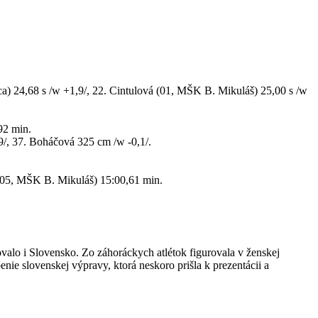
ca) 24,68 s /w +1,9/, 22. Cintulová (01, MŠK B. Mikuláš) 25,00 s /w
92 min.
9/, 37. Boháčová 325 cm /w -0,1/.
 (05, MŠK B. Mikuláš) 15:00,61 min.
jovalo i Slovensko. Zo záhoráckych atlétok figurovala v ženskej
ie slovenskej výpravy, ktorá neskoro prišla k prezentácii a