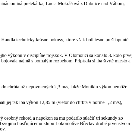
nomináciou iná pretekárka, Lucia Mokrášová z Dubnice nad Váhom,
Handla technicky krásne pokusy, ktoré však boli tesne prešliapnuté.
jho výkonu v disciplíne trojskok. V Olomouci sa konalo 3. kolo prvej
bojovala najmä s pomalým rozbehom. Pripísala si iba štvrté miesto a
tkám do chrbta už nepovolených 2,3 m/s, takže Monikin výkon nemôže
i jej tak iba výkon 12,85 m (vietor do chrbta v norme 1,2 m/s),
ý osobný rekord a napokon sa mu podarilo stlačiť tri sekundy zo
stil svojmu hosťujúcemu klubu Lokomotíve Břeclav druhé prvenstvo a
ov.