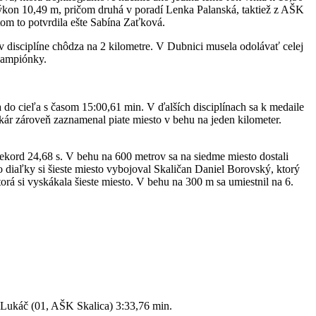
výkon 10,49 m, pričom druhá v poradí Lenka Palanská, taktiež z AŠK
tom to potvrdila ešte Sabína Zaťková.
v disciplíne chôdza na 2 kilometre. V Dubnici musela odolávať celej
 šampiónky.
 do cieľa s časom 15:00,61 min. V ďalších disciplínach sa k medaile
ár zároveň zaznamenal piate miesto v behu na jeden kilometer.
ekord 24,68 s. V behu na 600 metrov sa na siedme miesto dostali
iaľky si šieste miesto vybojoval Skaličan Daniel Borovský, ktorý
rá si vyskákala šieste miesto. V behu na 300 m sa umiestnil na 6.
 Lukáč (01, AŠK Skalica) 3:33,76 min.