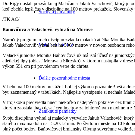
Do Rigy dostali pozvánku aj Malačania Jakub Valachovič, ktorý ju 
keď zbehla lepší čas v disciplíne na 100 metrov prekážok. Slovenský tí
Sochy a pamätníky
/TK AC/
Baňovičová a Valachovič vyhrali na Morave
Náročný program troch disciplín zvládla malacká atlétka Monika Baňov
Malacké cintoríny
Jakub Valachovič vyhral beh na 5000 metrov v novom osobnom reko
Malacká juniorka Monika Baňovičová už má istú účasť na juniorských 
atletickej ligy (oblasť Morava a Sliezsko), v ktorom nastúpila v dr
výkon 551 cm pri povolenom vetre do chrbta.
Ďalšie pozoruhodné miesta
V behu na 100 metrov prekážok bol jej výkon o poznanie živší a do c
byť zaznamenaný v tabuľkách. Najlepšie vystúpenie si nechala Malač
V trojskoku predviedla hneď niekoľko nádejných pokusov cez hranicu 
ktorým zaostala iba o desať centimetrov za tohtoročným maximom z Nit
Zaniknuté pamiatky
Svoju disciplínu vyhral aj malacký vytrvalec Jakub Valachovič, ktor
starého maxima dolu na 15:20,12 min. Po štvrtom mieste na 10 kilom
plný počet bodov. Baňovičovej brniansky Olymp suverénne vedie žens