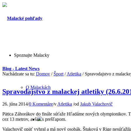
Spoznajte Malacky
Blog - Latest News
Nachádzate sa tu:
Domov
/
Šport
/
Atletika
/
Spravodajstvo z malackej
O Malackách
Spravodajstvo z malackej atletiky (26.6.20
26. júna 2014
/
0 Komentáre
/
v
Atletika
/
od
Jakub Valachovič
Pätica Záhorákov do finále súťaže Hľadáme nových olympionikov. Tr
cez 13 metrov, avšak s prešľapom.
Valachovič opäť vyhral a má nový osobák. Štuková v Rige nesúťažila