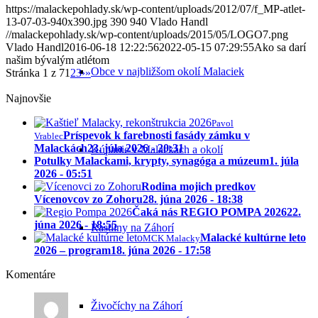
https://malackepohlady.sk/wp-content/uploads/2012/07/f_MP-atlet-
13-07-03-940x390.jpg
390
940
Vlado Handl
//malackepohlady.sk/wp-content/uploads/2015/05/LOGO7.png
Vlado Handl
2016-06-18 12:22:56
2022-05-15 07:29:55
Ako sa darí
našim bývalým atlétom
Obce v najbližšom okolí Malaciek
Stránka 1 z 7
1
2
3
›
»
Najnovšie
Pavol
Príspevok k farebnosti fasády zámku v
Vrablec
Malackách
23. júla 2026 - 20:31
Kúpanie v Malackách a okolí
Potulky Malackami, krypty, synagóga a múzeum
1. júla
2026 - 05:51
Rodina mojich predkov
Vícenovcov zo Zohoru
28. júna 2026 - 18:38
Čaká nás REGIO POMPA 2026
22.
júna 2026 - 18:55
Rastliny na Záhorí
Malacké kultúrne leto
MCK Malacky
2026 – program
18. júna 2026 - 17:58
Komentáre
Živočíchy na Záhorí