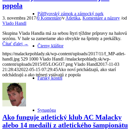
popola
Pálffyovský zámok a zámocký park
3. novembra 2017
/
0 Komentáre
/
v
Atletika
,
Komentáre a názory
/
od
Vlado Handl
Skupina Vlada Handla má za sebou štyri týždne prípravy na halovú
sezónu. V hale sa zameriame ako obvykle na šprinty a prekážky.
Čítať ďalej
→
Čierny kláštor
https://malackepohlady.sk/wp-content/uploads/2017/11/f_MP-atlet-
handl.jpg
529
1000
Vlado Handl
//malackepohlady.sk/wp-
content/uploads/2015/05/LOGO7.png
Vlado Handl
2017-11-03
21:28:43
2022-05-15 07:29:45
Ako noví prichádzajú, ako starí
odchádzajú a ako tréneri vstávajú z popola
Farský kostol
Synagóga
Ako funguje atletický klub AC Malacky
alebo 14 medailí z atletického šampionátu