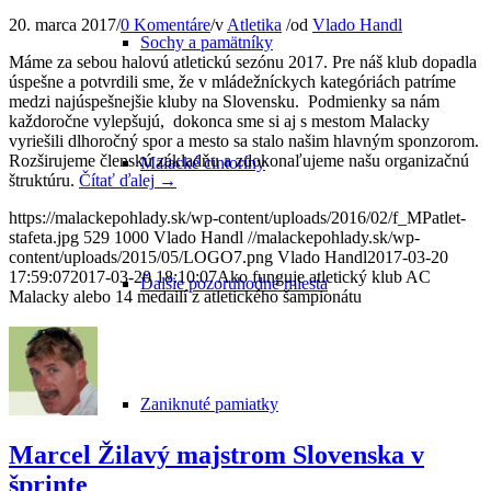
20. marca 2017
/
0 Komentáre
/
v
Atletika
/
od
Vlado Handl
Sochy a pamätníky
Máme za sebou halovú atletickú sezónu 2017. Pre náš klub dopadla
úspešne a potvrdili sme, že v mládežníckych kategóriách patríme
medzi najúspešnejšie kluby na Slovensku. Podmienky sa nám
každoročne vylepšujú, dokonca sme si aj s mestom Malacky
vyriešili dlhoročný spor a mesto sa stalo našim hlavným sponzorom.
Rozširujeme členskú základňu a zdokonaľujeme našu organizačnú
Malacké cintoríny
štruktúru.
Čítať ďalej
→
https://malackepohlady.sk/wp-content/uploads/2016/02/f_MPatlet-
stafeta.jpg
529
1000
Vlado Handl
//malackepohlady.sk/wp-
content/uploads/2015/05/LOGO7.png
Vlado Handl
2017-03-20
17:59:07
2017-03-20 18:10:07
Ako funguje atletický klub AC
Ďalšie pozoruhodné miesta
Malacky alebo 14 medailí z atletického šampionátu
Zaniknuté pamiatky
Marcel Žilavý majstrom Slovenska v
šprinte