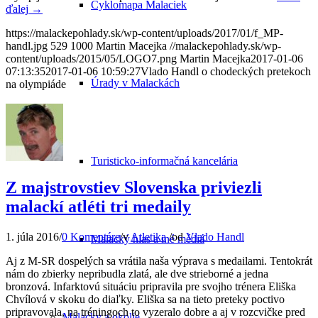
Cyklomapa Malaciek
ďalej
→
https://malackepohlady.sk/wp-content/uploads/2017/01/f_MP-
handl.jpg
529
1000
Martin Macejka
//malackepohlady.sk/wp-
content/uploads/2015/05/LOGO7.png
Martin Macejka
2017-01-06
07:13:35
2017-01-06 10:59:27
Vlado Handl o chodeckých pretekoch
Úrady v Malackách
na olympiáde
Turisticko-informačná kancelária
Z majstrovstiev Slovenska priviezli
malackí atléti tri medaily
1. júla 2016
/
0 Komentáre
/
v
Atletika
/
od
Vlado Handl
Malacký hlas a iné médiá
Aj z M-SR dospelých sa vrátila naša výprava s medailami. Tentokrát
nám do zbierky nepribudla zlatá, ale dve strieborné a jedna
bronzová. Infarktovú situáciu pripravila pre svojho trénera Eliška
Chvílová v skoku do diaľky. Eliška sa na tieto preteky poctivo
pripravovala, na tréningoch to vyzeralo dobre a aj v rozcvičke pred
Malacky a okolie