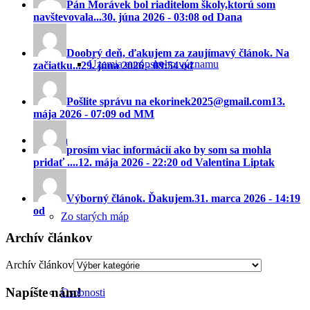
Pán Morávek bol riaditeĺom školy,ktorú som
navštevovala...
30. júna 2026 - 03:08 od Dana
Doobrý deň, ďakujem za zaujímavý článok. Na
Územia európskeho významu
začiatku...
29. júna 2026 - 09:54 od
Pošlite správu na ekorinek2025@gmail.com
13.
mája 2026 - 07:09 od MM
História
prosím viac informácií ako by som sa mohla
pridať ....
12. mája 2026 - 22:20 od Valentina Liptak
Výborný článok. Ďakujem.
31. marca 2026 - 14:19
od
Zo starých máp
Archív článkov
Archív článkov
Napíšte nám!
Osobnosti