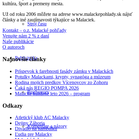
kultúra, šport a premeny mesta.
Už od roku 2006 môžete na adrese www.malackepohlady.sk nájsť
články a iné zaujímavosti týkajúce sa Malaciek.
Stroj času
Kontakt – o.z. Malacké pohľady
Venujte nám 2 % z daní
Naše publikácie
O autoroch
Publicistika
Najnovšie články
Príspevok k farebnosti fasády zámku v Malackách
Potulky Malackami, krypty, synagóga a múzeum
Rodina mojich predkov Vícenovcov zo Zohoru
Čaká nás REGIO POMPA 2026
Rozhovory
Malacké kultúrne leto 2026 – program
Odkazy
Atletický klub AC Malacky
Dejiny Záhoria
Komentáre a názory
Divadlo na hambálku
Ľudia pre Malacky