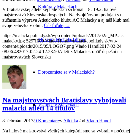
Kultúra v Malackách
V bratislavskej atletickej hale Elán sa konali 18.-19.2. halové
majstrovstvá Slovenska dospelých. Na dvojdňovom podujatí sa
zúčastnila výprava Atletického klubu AC Malacky a aj náš klub mal
svoje želiezka v ohni.
Čítať ďalej
→
https://malackepohlady.sk/wp-content/uploads/2017/02/f_MP-ac-
Múzeum Michala Tillnera
malacky.jpg
529
1000
Vlado Handl
//malackepohlady.sk/wp-
content/uploads/2015/05/LOGO7.png
Vlado Handl
2017-02-24
08:06:48
2017-02-24 12:23:50
Atléti z Malaciek opäť úspešní na
majstrovstvách Slovenska
Dorozumiete sa v Malackách?
Na majstrovstvách Bratislavy vybojovali
Vianoce v Malackách
malackí atléti 14 titulov
8. februára 2017
/
0 Komentáre
/
v
Atletika
/
od
Vlado Handl
Na halové majstrovstvá všetkých kategórií sme sa vybrali v početnej