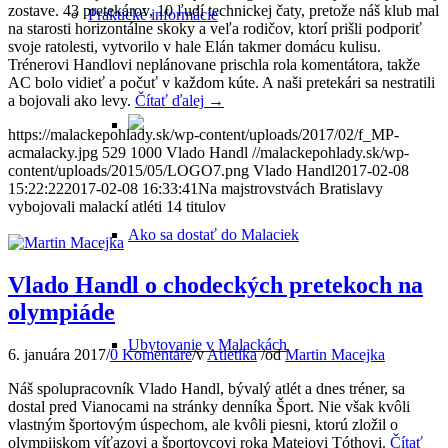
zostave. 43 pretekárov, 10 ľudí technickej čaty, pretože náš klub mal
Praktické informácie
na starosti horizontálne skoky a veľa rodičov, ktorí prišli podporiť
svoje ratolesti, vytvorilo v hale Elán takmer domácu kulisu.
Trénerovi Handlovi neplánovane prischla rola komentátora, takže
AC bolo vidieť a počuť v každom kúte. A naši pretekári sa nestratili
a bojovali ako levy.
Čítať ďalej
→
https://malackepohlady.sk/wp-content/uploads/2017/02/f_MP-
acmalacky.jpg
529
1000
Vlado Handl
//malackepohlady.sk/wp-
content/uploads/2015/05/LOGO7.png
Vlado Handl
2017-02-08
15:22:22
2017-02-08 16:33:41
Na majstrovstvách Bratislavy
vybojovali malackí atléti 14 titulov
Ako sa dostať do Malaciek
Vlado Handl o chodeckých pretekoch na
olympiáde
Ubytovanie v Malackách
6. januára 2017
/
0 Komentáre
/
v
Atletika
/
od
Martin Macejka
Náš spolupracovník Vlado Handl, bývalý atlét a dnes tréner, sa
dostal pred Vianocami na stránky denníka Šport. Nie však kvôli
vlastným športovým úspechom, ale kvôli piesni, ktorú zložil o
olympijskom víťazovi a športovcovi roka Matejovi Tóthovi.
Čítať