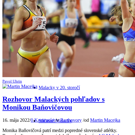
Odkiaľ pochádza názov mesta
Malacky v minulosti
Pavol Uhrin
Malacky v 20. storočí
Rozhovor Malackých pohľadov s
Monikou Baňovičovou
16. mája 2022
/
0 Komentáre
/
v
Rozhovory
/
od
Martin Macejka
Súčasné Malacky
Monika Baňovičová patrí medzi popredné slovenské atlétky.