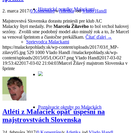
Historické potulky Malackami
2. marca 2017
/
0 Komentáre
/
v
Atletika
/
od
Vlado Handl
Majstrovstvá Slovenska dorastu priniesli pre klub AC
Malacky štyri medaily. Pre
Marcela Žilavého
to bol vrchol halovej
sezóny. Zvolili sme podobný model ako minulý rok a to, že Marcel
sa venoval šprintom a čiastočne prekážkam.
Čítať ďalej
→
Sprievodca Malackami
https://malackepohlady.sk/wp-content/uploads/2017/03/f_MP-
zilavy05.jpg
529
1000
Vlado Handl
//malackepohlady.sk/wp-
content/uploads/2015/05/LOGO7.png
Vlado Handl
2017-03-02
19:53:42
2017-03-02 21:04:03
Marcel Žilavý majstrom Slovenska v
šprinte
Poznávacie okruhy po Malackách
Atléti z Malaciek opäť úspešní na
majstrovstvách Slovenska
24. februára 2017
/
0 Komentáre
/
v
Atletika
/
od
Vlado Handl