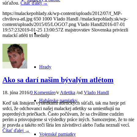
súťažou.
Čítať ďalej
→
https://malackepohlady.sk/wp-content/uploads/2012/07/f_MP-
chvilova-atl.jpg
650
1000
Vlado Handl
//malackepohlady.sk/wp-
content/uploads/2015/05/LOGO7.png
Vlado Handl
2016-07-01
19:57:23
2019-01-25 13:00:57
Z majstrovstiev Slovenska priviezli
malackí atléti tri medaily
Hrady
Ako sa darí našim bývalým atlétom
18. júna 2016
/
0 Komentáre
/
v
Atletika
/
od
Vlado Handl
Habánske pamiatky
Keď tak listujem výsledkami atletických súťaži, tak ma hreje pri
srdci, že odchovanci našej malackej atletiky sa umiestňujú na
popredných priečkach. Často počúvam, že sa chválime cudzím
perím a prisvojujeme si výsledky práce iných. Samozrejme, že to nie
je pravda a takéto reči šíria len závistlivci alebo ľudia neznalí vecí.
Čítať ďalej
→
Vojenské pamiatky