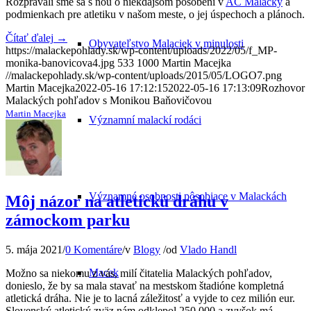
Rozprávali sme sa s ňou o niekdajšom pôsobení v
AC Malacky
a
podmienkach pre atletiku v našom meste, o jej úspechoch a plánoch.
Čítať ďalej
→
Obyvateľstvo Malaciek v minulosti
https://malackepohlady.sk/wp-content/uploads/2022/05/f_MP-
monika-banovicova4.jpg
533
1000
Martin Macejka
//malackepohlady.sk/wp-content/uploads/2015/05/LOGO7.png
Martin Macejka
2022-05-16 17:12:15
2022-05-16 17:13:09
Rozhovor
Malackých pohľadov s Monikou Baňovičovou
Martin Macejka
Významní malackí rodáci
Významné osobnosti pôsobiace v Malackách
Môj názor na atletickú dráhu v
zámockom parku
5. mája 2021
/
0 Komentáre
/
v
Blogy
/
od
Vlado Handl
Macek
Možno sa niekomu z vás, milí čitatelia Malackých pohľadov,
donieslo, že by sa mala stavať na mestskom štadióne kompletná
atletická dráha. Nie je to lacná záležitosť a vyjde to cez milión eur.
Slovenský atletický zväz nám odklepol 250 000 a zvyšok má