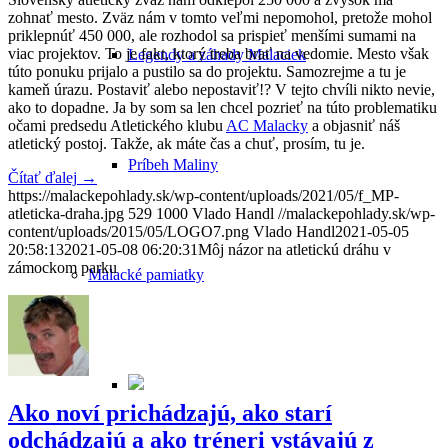
zohnať mesto. Zväz nám v tomto veľmi nepomohol, pretože mohol
priklepnúť 450 000, ale rozhodol sa prispieť menšími sumami na
viac projektov. To je fakt, ktorý treba brať na vedomie. Mesto však
Legendy a záhady Malaciek
túto ponuku prijalo a pustilo sa do projektu. Samozrejme a tu je
kameň úrazu. Postaviť alebo nepostaviť!? V tejto chvíli nikto nevie,
ako to dopadne. Ja by som sa len chcel pozrieť na túto problematiku
očami predsedu Atletického klubu
AC Malacky
a objasniť náš
atletický postoj. Takže, ak máte čas a chuť, prosím, tu je.
Príbeh Maliny
Čítať ďalej
→
https://malackepohlady.sk/wp-content/uploads/2021/05/f_MP-
atleticka-draha.jpg
529
1000
Vlado Handl
//malackepohlady.sk/wp-
content/uploads/2015/05/LOGO7.png
Vlado Handl
2021-05-05
20:58:13
2021-05-08 06:20:31
Môj názor na atletickú dráhu v
zámockom parku
Malacké pamiatky
Ako noví prichádzajú, ako starí
odchádzajú a ako tréneri vstávajú z