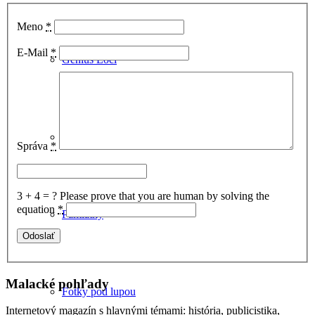
Meno
*
E-Mail
*
Genius Loci
Pálffyovci
Správa
*
3 + 4 = ?
Please prove that you are human by solving the
equation
*
Pamiatky
Malacké pohľady
Fotky pod lupou
Internetový magazín s hlavnými témami: história, publicistika,