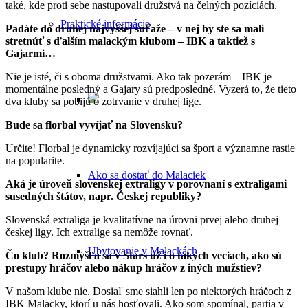
také, kde proti sebe nastupovali družstvá na čelných pozíciách.
Praktické informácie
Padáte do druhej najvyššej súťaže – v nej by ste sa mali
stretnúť s ďalším malackým klubom – IBK a taktiež s
Gajarmi…
Nie je isté, či s oboma družstvami. Ako tak pozerám – IBK je
momentálne posledný a Gajary sú predposledné. Vyzerá to, že tieto
dva kluby sa pobijú o zotrvanie v druhej lige.
Bude sa florbal vyvíjať na Slovensku?
Určite! Florbal je dynamicky rozvíjajúci sa šport a významne rastie
na popularite.
Ako sa dostať do Malaciek
Aká je úroveň slovenskej extraligy v porovnaní s extraligami
susedných štátov, napr. Českej republiky?
Slovenská extraliga je kvalitatívne na úrovni prvej alebo druhej
českej ligy. Ich extralige sa nemôže rovnať.
Ubytovanie v Malackách
Čo klub? Rozmýšľa sa v Stars už i o takých veciach, ako sú
prestupy hráčov alebo nákup hráčov z iných mužstiev?
V našom klube nie. Dosiaľ sme siahli len po niektorých hráčoch z
IBK Malacky, ktorí u nás hosťovali. Ako som spomínal, partia v