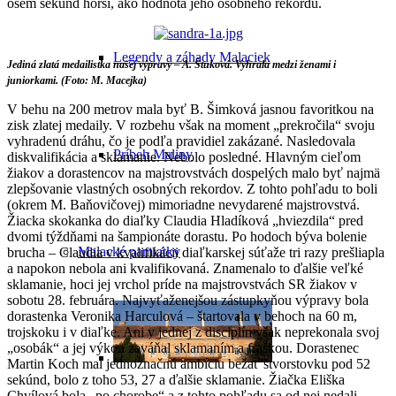
osem sekúnd horší, ako hodnota jeho osobného rekordu.
Legendy a záhady Malaciek
Jediná zlatá medailistka našej výpravy – A. Štuková. Vyhrala medzi ženami i
juniorkami. (Foto: M. Macejka)
V behu na 200 metrov mala byť B. Šimková jasnou favoritkou na
zisk zlatej medaily. V rozbehu však na moment „prekročila“ svoju
vyhradenú dráhu, čo je podľa pravidiel zakázané. Nasledovala
Príbeh Maliny
diskvalifikácia a sklamanie. Nebolo posledné. Hlavným cieľom
žiakov a dorastencov na majstrovstvách dospelých malo byť najmä
zlepšovanie vlastných osobných rekordov. Z tohto pohľadu to boli
(okrem M. Baňovičovej) mimoriadne nevydarené majstrovstvá.
Žiacka skokanka do diaľky Claudia Hladíková „hviezdila“ pred
dvomi týždňami na šampionáte dorastu. Po hodoch býva bolenie
Malacké pamiatky
brucha – Claudia v kvalifikácii diaľkarskej súťaže tri razy prešliapla
a napokon nebola ani kvalifikovaná. Znamenalo to ďalšie veľké
sklamanie, hoci jej vrchol príde na majstrovstvách SR žiakov v
sobotu 28. februára. Najvyťaženejšou zástupkyňou výpravy bola
dorastenka Veronika Harculová – štartovala v behoch na 60 m,
trojskoku i v diaľke. Ani v jednej z disciplín však neprekonala svoj
„osobák“ a jej výkon zaváňal sklamaním a fraškou. Dorastenec
Martin Koch mal jednoznačnú ambíciu bežať štvorstovku pod 52
sekúnd, bolo z toho 53, 27 a ďalšie sklamanie. Žiačka Eliška
Chvílová bola „po chorobe“ a z tohto pohľadu sa od nej nedali