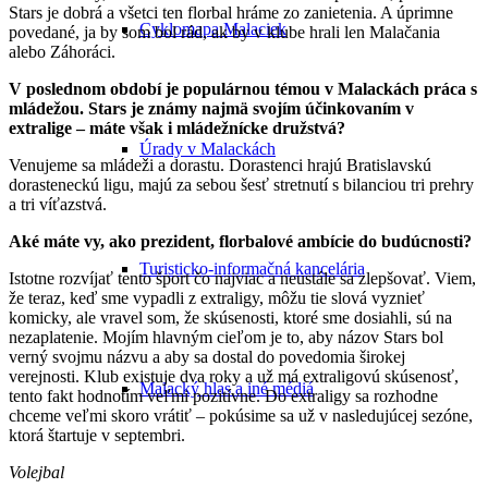
Stars je dobrá a všetci ten florbal hráme zo zanietenia. A úprimne
Cyklomapa Malaciek
povedané, ja by som bol rád, ak by v klube hrali len Malačania
alebo Záhoráci.
V poslednom období je populárnou témou v Malackách práca s
mládežou. Stars je známy najmä svojím účinkovaním v
extralige – máte však i mládežnícke družstvá?
Úrady v Malackách
Venujeme sa mládeži a dorastu. Dorastenci hrajú Bratislavskú
dorasteneckú ligu, majú za sebou šesť stretnutí s bilanciou tri prehry
a tri víťazstvá.
Aké máte vy, ako prezident, florbalové ambície do budúcnosti?
Turisticko-informačná kancelária
Istotne rozvíjať tento šport čo najviac a neustále sa zlepšovať. Viem,
že teraz, keď sme vypadli z extraligy, môžu tie slová vyznieť
komicky, ale vravel som, že skúsenosti, ktoré sme dosiahli, sú na
nezaplatenie. Mojím hlavným cieľom je to, aby názov Stars bol
verný svojmu názvu a aby sa dostal do povedomia širokej
verejnosti. Klub existuje dva roky a už má extraligovú skúsenosť,
Malacký hlas a iné médiá
tento fakt hodnotím veľmi pozitívne. Do extraligy sa rozhodne
chceme veľmi skoro vrátiť – pokúsime sa už v nasledujúcej sezóne,
ktorá štartuje v septembri.
Volejbal