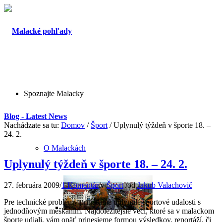
Spoznajte Malacky
Blog - Latest News
Nachádzate sa tu:
Domov
/
Šport
/
Uplynulý týždeň v športe 18. –
24. 2.
O Malackách
Uplynulý týždeň v športe 18. – 24. 2.
27. februára 2009
/
1 Komentár
/
v
Šport
/
od
Jakub Valachovič
Pre technické problémy prinášame uplynulé športové udalosti s
jednodňovým meškaním. Najdôležitejšie veci, ktoré sa v malackom
športe udiali, vám opäť prinesieme formou výsledkov, reportáží, či