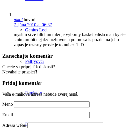
nikol
hovorí:
7. júna 2010 at 06:37
Genius Loci
myslim si ze filli hummler je vyborny basketbalista mali by ste
s nim urobit nejaky rozhovor..a potom sa is pozriet na jeho
zapas je uzasny proste je to nuber..1 :D..
Zanechajte komentár
Pálffyovci
Chcete sa pripojiť k diskusii?
Neváhajte prispieť!
Pridaj komentár
Pamiatky
Vaša e-mailová adresa nebude zverejnená.
Meno
Email
Fotky pod lupou
Adresa webu