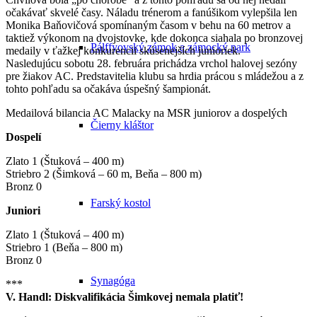
očakávať skvelé časy. Náladu trénerom a fanúšikom vylepšila len
Monika Baňovičová spomínaným časom v behu na 60 metrov a
taktiež výkonom na dvojstovke, kde dokonca siahala po bronzovej
Pálffyovský zámok a zámocký park
medaily v ťažkej konkurencii skúsenejších junioriek.
Nasledujúcu sobotu 28. februára prichádza vrchol halovej sezóny
pre žiakov AC. Predstavitelia klubu sa hrdia prácou s mládežou a z
tohto pohľadu sa očakáva úspešný šampionát.
Medailová bilancia AC Malacky na MSR juniorov a dospelých
Čierny kláštor
Dospelí
Zlato 1 (Štuková – 400 m)
Striebro 2 (Šimková – 60 m, Beňa – 800 m)
Bronz 0
Farský kostol
Juniori
Zlato 1 (Štuková – 400 m)
Striebro 1 (Beňa – 800 m)
Bronz 0
Synagóga
***
V. Handl: Diskvalifikácia Šimkovej nemala platiť!