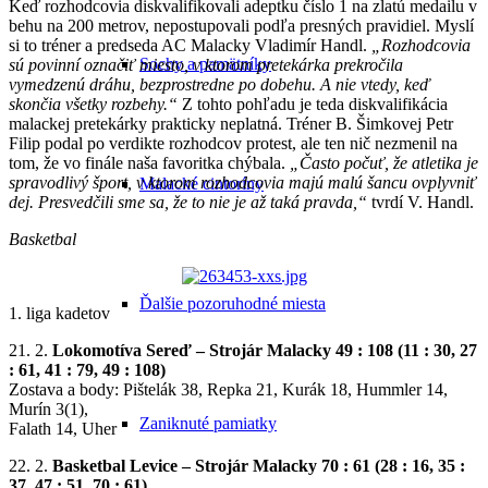
Keď rozhodcovia diskvalifikovali adeptku číslo 1 na zlatú medailu v
behu na 200 metrov, nepostupovali podľa presných pravidiel. Myslí
si to tréner a predseda AC Malacky Vladimír Handl.
„Rozhodcovia
Sochy a pamätníky
sú povinní označiť miesto, v ktorom pretekárka prekročila
vymedzenú dráhu, bezprostredne po dobehu. A nie vtedy, keď
skončia všetky rozbehy.“
Z tohto pohľadu je teda diskvalifikácia
malackej pretekárky prakticky neplatná. Tréner B. Šimkovej Petr
Filip podal po verdikte rozhodcov protest, ale ten nič nezmenil na
tom, že vo finále naša favoritka chýbala.
„Často počuť, že atletika je
spravodlivý šport, v ktorom rozhodcovia majú malú šancu ovplyvniť
Malacké cintoríny
dej. Presvedčili sme sa, že to nie je až taká pravda,“
tvrdí V. Handl.
Basketbal
Ďalšie pozoruhodné miesta
1. liga kadetov
21. 2.
Lokomotíva Sereď – Strojár Malacky 49 : 108 (11 : 30, 27
: 61, 41 : 79, 49 : 108)
Zostava a body: Pištelák 38, Repka 21, Kurák 18, Hummler 14,
Murín 3(1),
Zaniknuté pamiatky
Falath 14, Uher
22. 2.
Basketbal Levice – Strojár Malacky 70 : 61 (28 : 16, 35 :
37, 47 : 51, 70 : 61)