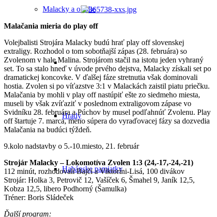
Malacky a okolie
Malačania mieria do play off
Volejbalisti Strojára Malacky budú hrať play off slovenskej
extraligy. Rozhodol o tom sobotňajší zápas (28. februára) so
Zvolenom v hale Malina. Strojárom stačil na istotu jeden vyhraný
set. To sa stalo hneď v úvode prvého dejstva, Malacky získali set po
dramatickej koncovke. V ďalšej fáze stretnutia však dominovali
hostia. Zvolen si po víťazstve 3:1 v Malackách zaistil piatu priečku.
Malačania by mohli v play off nastúpiť ešte zo siedmeho miesta,
museli by však zvíťaziť v poslednom extraligovom zápase vo
Svidníku 28. februára a Púchov by musel podľahnúť Zvolenu. Play
Hrady
off štartuje 7. marca, meno súpera do vyraďovacej fázy sa dozvedia
Malačania na budúci týždeň.
9.kolo nadstavby o 5.-10.miesto, 21. február
Strojár Malacky – Lokomotíva Zvolen 1:3 (24,-17,-24,-21)
Habánske pamiatky
112 minút, rozhodovali Bajči a Viktoríni-Lisá, 100 divákov
Strojár: Holka 3, Petrovič 12, Vašíček 6, Šmahel 9, Janík 12,5,
Kobza 12,5, libero Podhorný (Šamulka)
Tréner: Boris Sládeček
Ďalší program: