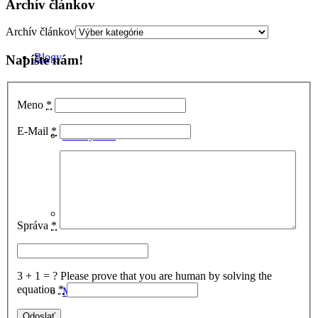
Archív článkov
Archív článkov
Blogy
Napíšte nám!
Meno
*
E-Mail
*
Foto týždňa
Postrehy čitateľov
Správa
*
3 + 1 = ?
Please prove that you are human by solving the
equation
*
Malacké detaily