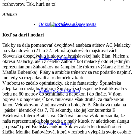
rozhovorov. Tak, hurá na to!
Atletika
Odkiaľ pochádza názov mesta
Keď sa darí i nedarí
Tak by sa dala pomenovať dvojdňová anabáza atlétov AC Malacky
na víkendových (21. a 22. februára)halových majstrovstvách
Slovenska dospelých a juniorov v bratislavskej hale Elán. Nielen z
Malacky v minulosti
okresu Malacky, ale i z celého Záhoria bol malacký oddiel jediným
reprezentantom Záhorákov na šampionáte (okrem výškara z Holíča
Matúša Bubeníka). Plány a ambície trénerov sa raz podarilo naplniť,
inokedy sa rozpadávali ako domček z kariet.
V sobotu to začalo optimisticky, ak nie fantasticky. Šprintérska
adeptka na medailu Barbora Šimková sa bezpečne kvalifikovala v
Malacky v 20. storočí
behu na 60 metrov do semifinále a napokon i do finále. V ňom
bojovala o najcennejší kov, finišovala však druhá, za diaľkarkou
Janou Velďákovou. Zaujímavosťou bolo, že B. Šimková mala na
„páske“ identický čas 7, 70 sekundy, ako jej konkurentka E.
Bršelová z Interu Bratislava. Cieľová kamera však prezradila, že
naša reprezentantka bola predsa o malý kúsok (v atletickom slangu
Súčasné Malacky
„o prsia“) pred Bratislavčankou. Šok vyvolala len trinásťročná
žiačka Monika Baňovičová, ktorá v rozbehu vylepšila svoje osobné