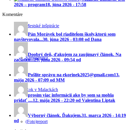
2026 – program
18. júna 2026 - 17:58
Komentáre
Mestské inšpirácie
Pán Morávek bol riaditeĺom školy,ktorú som
navštevovala...
30. júna 2026 - 03:08 od Dana
Doobrý deň, ďakujem za zaujímavý článok. Na
Samospráva
začiatku...
29. júna 2026 - 09:54 od
Pošlite správu na ekorinek2025@gmail.com
13.
mája 2026 - 07:09 od MM
Rok v Malackách
prosím viac informácií ako by som sa mohla
pridať ....
12. mája 2026 - 22:20 od Valentina Liptak
Výborný článok. Ďakujem.
31. marca 2026 - 14:19
od
(Foto)report