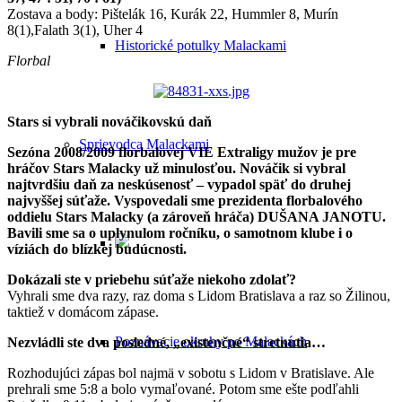
Zostava a body: Pištelák 16, Kurák 22, Hummler 8, Murín
8(1),Falath 3(1), Uher 4
Historické potulky Malackami
Florbal
Stars si vybrali nováčikovskú daň
Sprievodca Malackami
Sezóna 2008/2009 florbalovej VIE Extraligy mužov je pre
hráčov Stars Malacky už minulosťou. Nováčik si vybral
najtvrdšiu daň za neskúsenosť – vypadol späť do druhej
najvyššej súťaže. Vyspovedali sme prezidenta florbalového
oddielu Stars Malacky (a zároveň hráča) DUŠANA JANOTU.
Bavili sme sa o uplynulom ročníku, o samotnom klube i o
víziách do blízkej budúcnosti.
Dokázali ste v priebehu súťaže niekoho zdolať?
Vyhrali sme dva razy, raz doma s Lidom Bratislava a raz so Žilinou,
taktiež v domácom zápase.
Poznávacie okruhy po Malackách
Nezvládli ste dva posledné, „existenčné“ stretnutia…
Rozhodujúci zápas bol najmä v sobotu s Lidom v Bratislave. Ale
prehrali sme 5:8 a bolo vymaľované. Potom sme ešte podľahli