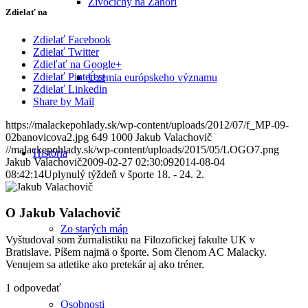
Živočíchy na Záhorí
Zdielať na
Zdielať Facebook
Zdielať Twitter
Zdieľať na Google+
Zdielať Pinterest
Územia európskeho významu
Zdielať Linkedin
Share by Mail
https://malackepohlady.sk/wp-content/uploads/2012/07/f_MP-09-
02banovicova2.jpg
649
1000
Jakub Valachovič
//malackepohlady.sk/wp-content/uploads/2015/05/LOGO7.png
História
Jakub Valachovič
2009-02-27 02:30:09
2014-08-04
08:42:14
Uplynulý týždeň v športe 18. - 24. 2.
O
Jakub Valachovič
Zo starých máp
Vyštudoval som žurnalistiku na Filozofickej fakulte UK v
Bratislave. Píšem najmä o športe. Som členom AC Malacky.
Venujem sa atletike ako pretekár aj ako tréner.
1
odpovedať
Osobnosti