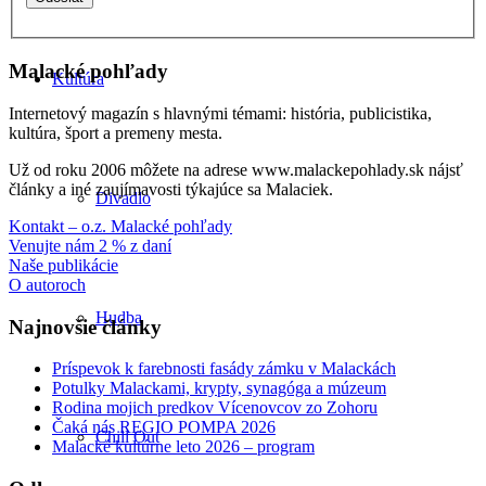
Malacké pohľady
Kultúra
Internetový magazín s hlavnými témami: história, publicistika,
kultúra, šport a premeny mesta.
Už od roku 2006 môžete na adrese www.malackepohlady.sk nájsť
články a iné zaujímavosti týkajúce sa Malaciek.
Divadlo
Kontakt – o.z. Malacké pohľady
Venujte nám 2 % z daní
Naše publikácie
O autoroch
Hudba
Najnovšie články
Príspevok k farebnosti fasády zámku v Malackách
Potulky Malackami, krypty, synagóga a múzeum
Rodina mojich predkov Vícenovcov zo Zohoru
Čaká nás REGIO POMPA 2026
Chill Out
Malacké kultúrne leto 2026 – program