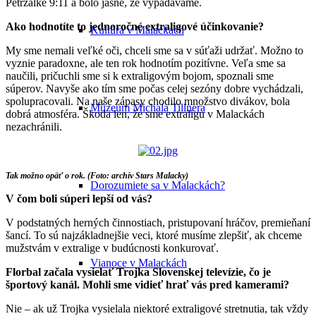
Petržalke 9:11 a bolo jasné, že vypadávame.
Ako hodnotíte to jednoročné extraligové účinkovanie?
Kultúra v Malackách
My sme nemali veľké oči, chceli sme sa v súťaži udržať. Možno to
vyznie paradoxne, ale ten rok hodnotím pozitívne. Veľa sme sa
naučili, pričuchli sme si k extraligovým bojom, spoznali sme
súperov. Navyše ako tím sme počas celej sezóny dobre vychádzali,
spolupracovali. Na naše zápasy chodilo množstvo divákov, bola
Múzeum Michala Tillnera
dobrá atmosféra. Škoda len, že sme extraligu v Malackách
nezachránili.
Tak možno opäť o rok. (Foto: archív Stars Malacky)
Dorozumiete sa v Malackách?
V čom boli súperi lepší od vás?
V podstatných herných činnostiach, pristupovaní hráčov, premieňaní
šancí. To sú najzákladnejšie veci, ktoré musíme zlepšiť, ak chceme
mužstvám v extralige v budúcnosti konkurovať.
Vianoce v Malackách
Florbal začala vysielať Trojka Slovenskej televízie, čo je
športový kanál. Mohli sme vidieť hrať vás pred kamerami?
Nie – ak už Trojka vysielala niektoré extraligové stretnutia, tak vždy