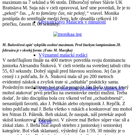
maximum na 7 sekúnd a 96 stotín. Dlhoročný tréner Slávie UK
Bratislava M. Suja nás v cieli opravoval, keď sme povedali, že je to
„pekný“ čas.
„Je to famózny čas, nie pekný,“
vravel. Monika
postúpila do semifinále medzi ženy, kde obsadila celkovú 10
Obyvateľstvo Malaciek v minulosti
priečku, časom 8, 08 sekundy.
M. Baňovičová opäť vylepšila osobné maximum. Pred žiackym šampionátom 28.
februára je v skvelej forme. (Foto: M. Macejka)
Významní malackí rodáci
V nedeľňajšom finále na 400 metrov potvrdila svoju dominanciu
juniorka Alexandra Štuková. V cieli svietila na svetelnej tabuli cifra
55, 63 sekundy. Dobrý signál pred hlavnou sezónou. Jej čas je
cenný i z pohľadu, že A. Štuková mala už po 200 metroch
evidentný náskok a zvyšok trate si „odtiahla“ prakticky sama.
Posledným medailistom bol podľa prognóz Ján Beňa, junior, ktorý
Významné osobnosti pôsobiace v Malackách
mohol atakovať prvú priečku na osemstovke medzi mužmi. Treba
dodať, že táto disciplína bola cez víkend veľmi „ochudobnená“,
nenastúpili favoriti, ako J. Pelikán alebo olympionik J. Repčík. Z
tohto pohľadu mal J. Beňa všetko v rukách a konkurovať mu mohol
len Nitran D. Páleník. Beh ukázal, že naopak, náš pretekár aspoň
skúsil konkurovať Páleníkovi. V závere mal Beňov súper viac síl a
Macek
získal zlato. J. Beňa bral aspoň striebro z juniorskej i seniorskej
kategórie. Bol však sklamaný, výsledný čas 1:59, 30 minúty je o