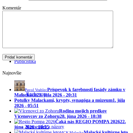
Komentár
Stroj času
Publicistika
Najnovšie
Príspevok k farebnosti fasády zámku v
Pavol Vrablec
Rozhovory
Malackách
23. júla 2026 - 20:31
Potulky Malackami, krypty, synagóga a múzeum
1. júla
2026 - 05:51
Rodina mojich predkov
Vícenovcov zo Zohoru
28. júna 2026 - 18:38
Čaká nás REGIO POMPA 2026
22.
Komentáre a názory
júna 2026 - 18:55
Malacké kultúrne leto
MCK Malacky