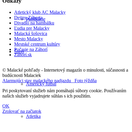
Odkazy
Atletický klub AC Malacky
Dejiny Záhoria
Publikácie
Divadlo na hambálku
Ľudia pre Malacky
Malacká šošovica
Mesto Malacky
Mestské centrum kultúry
Počasie na Záhorí
Šport
Záhorí.sk
© Malacké pohľady - Internetový magazín o minulosti, súčasnosti a
budúcnosti Malaciek
Alarmujúci stav malackého nadjazdu
Foto týždňa
Americký futbal
Pri poskytovaní služieb nám pomáhajú súbory cookie. Používaním
našich služieb vyjadrujete súhlas s ich použitím.
OK
Zrolovať na začiatok
Atletika