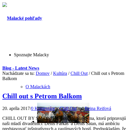
Spoznajte Malacky
Blog - Latest News
Nachádzate sa tu:
Domov
/
Kultúra
/
Chill Out
/
Chill out s Petrom
Balkom
O Malackách
Chill out s Petrom Balkom
20. apríla 2017
/
0 Komentáre
/
v
Chill Out
/
od
Beina Reifová
CHILL OUT BY SM DNH je diskusná platforma, ktorú pripravujú
naši mladí divadelníci: Denis Farkaš a Denis Šatan, má ambíciu
predstavovať inšpiratívnych a zaujímavých hostí. Predpokladám, že