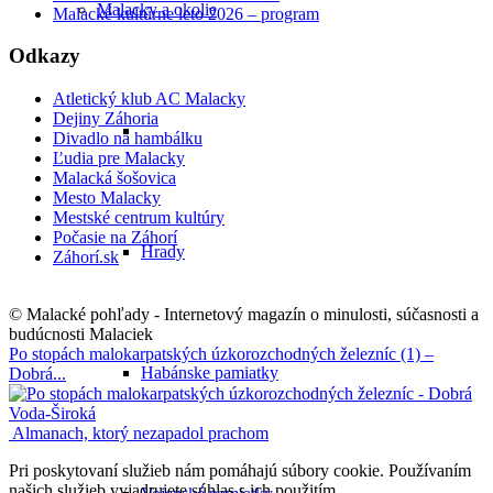
Malacky a okolie
Malacké kultúrne leto 2026 – program
Odkazy
Atletický klub AC Malacky
Dejiny Záhoria
Divadlo na hambálku
Ľudia pre Malacky
Malacká šošovica
Mesto Malacky
Mestské centrum kultúry
Počasie na Záhorí
Hrady
Záhorí.sk
© Malacké pohľady - Internetový magazín o minulosti, súčasnosti a
budúcnosti Malaciek
Po stopách malokarpatských úzkorozchodných železníc (1) –
Habánske pamiatky
Dobrá...
Almanach, ktorý nezapadol prachom
Pri poskytovaní služieb nám pomáhajú súbory cookie. Používaním
našich služieb vyjadrujete súhlas s ich použitím.