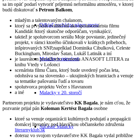
sa im opäť podarí vytvoriť príjemnú neformálnu atmosféru, v ktorej
budú diskutovať
s
Petrom Balkom
,
mladým a talentovaným chalanom,
Odkiaľ pochádza názov mesta
ktorý sa prvýkrát zviditeľnil ako spoluscenárista filmu
Kandidát /ktorý skutočne odporúčam, vynikajúci/,
taktiež je spolutvorcom seriálu Moje povstanie, jedinečný
projekt, v rámci ktorého účinkovali v krátkych príbehoch,
inšpirovaných SNP,napríklad Dominika Cibulková, Celeste
Buckingham, Miroslav Šatan, Lukáš Latinák a iní
Malacky v minulosti
je laureátom prestížneho ocenenia ANASOFT LITERA za
knihu Vtedy v Lošonci
scenárista filmu Čiara, ktorý bude uvedený počas leta,
odohráva sa na slovensko – ukrajinských hraniciach a venuje
sa tematike pašovania ľudí a tovaru
spolutvorca projektu Večer s Havranom
a iné
Malacky v 20. storočí
Partnerom projektu je vydavateľstvo
KK Bagala
, je nám cťou, že
pozvanie prijal pán
Koloman Kertész Bagala
osobne
ktoré sa venuje organizácii kultúrnych podujatí a propagácii
domácej literatúry pod hlavičkou občianskeho združenia
Súčasné Malacky
literarnyklub.sk
doteraz vo svojom vydavateľstve KK Bagala vydal približne