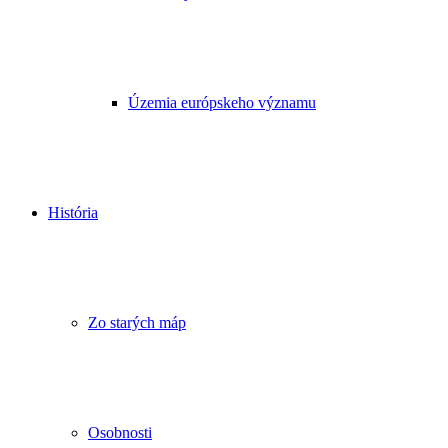
Územia európskeho významu
História
Zo starých máp
Osobnosti