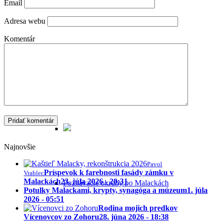
Email
Historické potulky Malackami
Adresa webu
Komentár
Sprievodca Malackami
Najnovšie
Pavol
Príspevok k farebnosti fasády zámku v
Vrablec
Malackách
23. júla 2026 - 20:31
Poznávacie okruhy po Malackách
Potulky Malackami, krypty, synagóga a múzeum
1. júla
2026 - 05:51
Rodina mojich predkov
Vícenovcov zo Zohoru
28. júna 2026 - 18:38