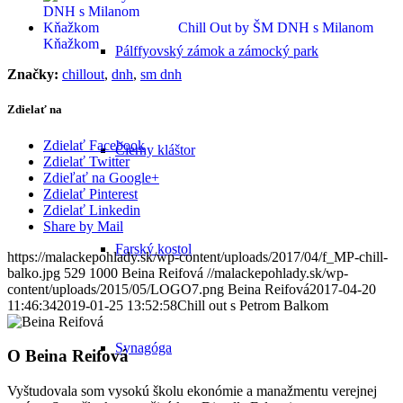
Chill Out by ŠM DNH s Milanom
Kňažkom
Pálffyovský zámok a zámocký park
Značky:
chillout
,
dnh
,
sm dnh
Zdielať na
Zdielať Facebook
Čierny kláštor
Zdielať Twitter
Zdieľať na Google+
Zdielať Pinterest
Zdielať Linkedin
Share by Mail
Farský kostol
https://malackepohlady.sk/wp-content/uploads/2017/04/f_MP-chill-
balko.jpg
529
1000
Beina Reifová
//malackepohlady.sk/wp-
content/uploads/2015/05/LOGO7.png
Beina Reifová
2017-04-20
11:46:34
2019-01-25 13:52:58
Chill out s Petrom Balkom
Synagóga
O
Beina Reifová
Vyštudovala som vysokú školu ekonómie a manažmentu verejnej