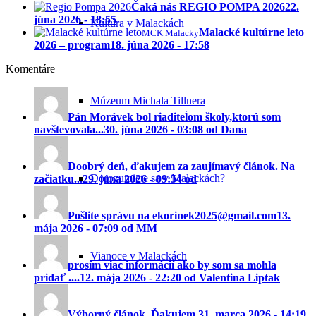
Čaká nás REGIO POMPA 2026
22.
júna 2026 - 18:55
Kultúra v Malackách
Malacké kultúrne leto
MCK Malacky
2026 – program
18. júna 2026 - 17:58
Komentáre
Múzeum Michala Tillnera
Pán Morávek bol riaditeĺom školy,ktorú som
navštevovala...
30. júna 2026 - 03:08 od Dana
Doobrý deň, ďakujem za zaujímavý článok. Na
Dorozumiete sa v Malackách?
začiatku...
29. júna 2026 - 09:54 od
Pošlite správu na ekorinek2025@gmail.com
13.
mája 2026 - 07:09 od MM
Vianoce v Malackách
prosím viac informácií ako by som sa mohla
pridať ....
12. mája 2026 - 22:20 od Valentina Liptak
Výborný článok. Ďakujem.
31. marca 2026 - 14:19