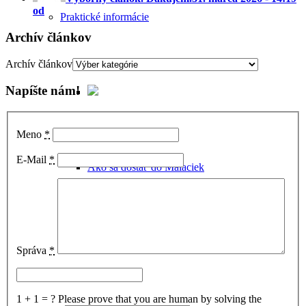
od
Praktické informácie
Archív článkov
Archív článkov
Napíšte nám!
Meno
*
E-Mail
*
Ako sa dostať do Malaciek
Ubytovanie v Malackách
Správa
*
1 + 1 = ?
Please prove that you are human by solving the