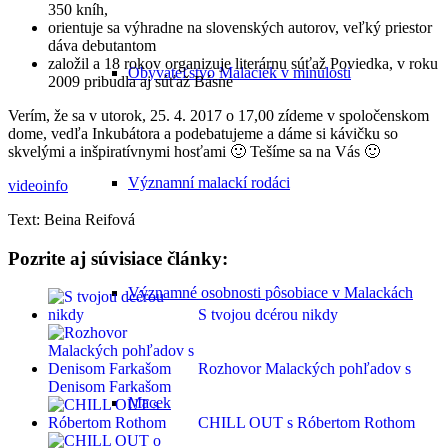
350 kníh,
orientuje sa výhradne na slovenských autorov, veľký priestor
dáva debutantom
založil a 18 rokov organizuje literárnu súťaž Poviedka, v roku
Obyvateľstvo Malaciek v minulosti
2009 pribudla aj súťaž Básne
Verím, že sa v utorok, 25. 4. 2017 o 17,00 zídeme v spoločenskom
dome, vedľa Inkubátora a podebatujeme a dáme si kávičku so
skvelými a inšpiratívnymi hosťami 🙂 Tešíme sa na Vás 🙂
Významní malackí rodáci
videoinfo
Text: Beina Reifová
Pozrite aj súvisiace články:
Významné osobnosti pôsobiace v Malackách
S tvojou dcérou nikdy
Rozhovor Malackých pohľadov s
Denisom Farkašom
Macek
CHILL OUT s Róbertom Rothom