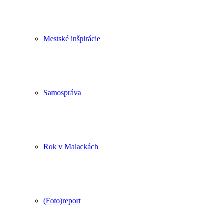
Mestské inšpirácie
Samospráva
Rok v Malackách
(Foto)report