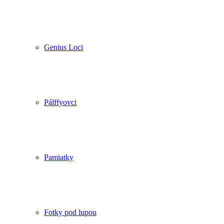
Genius Loci
Pálffyovci
Pamiatky
Fotky pod lupou