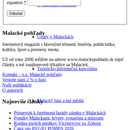
equation
*
Cyklomapa Malaciek
Malacké pohľady
Úrady v Malackách
Internetový magazín s hlavnými témami: história, publicistika,
kultúra, šport a premeny mesta.
Už od roku 2006 môžete na adrese www.malackepohlady.sk nájsť
články a iné zaujímavosti týkajúce sa Malaciek.
Turisticko-informačná kancelária
Kontakt – o.z. Malacké pohľady
Venujte nám 2 % z daní
Naše publikácie
O autoroch
Malacký hlas a iné médiá
Najnovšie články
Príspevok k farebnosti fasády zámku v Malackách
Potulky Malackami, krypty, synagóga a múzeum
Rodina mojich predkov Vícenovcov zo Zohoru
Čaká nás REGIO POMPA 2026