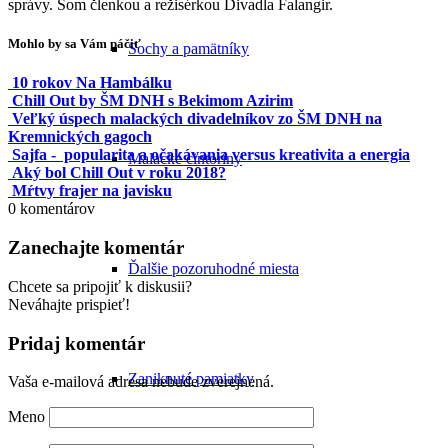
správy. Som členkou a režisérkou Divadla Falangir.
Mohlo by sa Vám páčiť
Sochy a pamätníky
10 rokov Na Hambálku
Chill Out by ŠM DNH s Bekimom Azirim
Veľký úspech malackých divadelníkov zo ŠM DNH na
Kremnických gagoch
Sajfa - popularita a očakávania versus kreativita a energia
Malacké cintoríny
Aký bol Chill Out v roku 2018?
Mŕtvy frajer na javisku
0
komentárov
Zanechajte komentár
Ďalšie pozoruhodné miesta
Chcete sa pripojiť k diskusii?
Neváhajte prispieť!
Pridaj komentár
Zaniknuté pamiatky
Vaša e-mailová adresa nebude zverejnená.
Meno