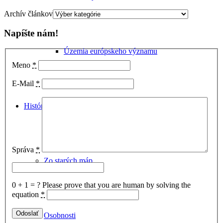
Archív článkov
Napíšte nám!
Územia európskeho významu
Meno
*
E-Mail
*
História
Správa
*
Zo starých máp
0 + 1 = ?
Please prove that you are human by solving the
equation
*
Osobnosti