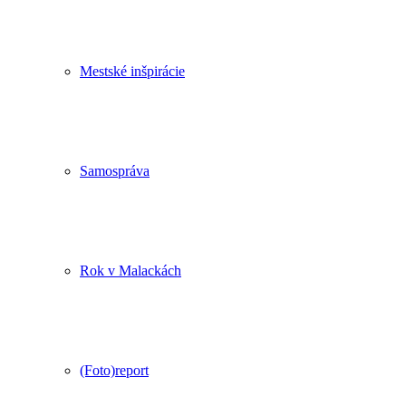
Mestské inšpirácie
Samospráva
Rok v Malackách
(Foto)report