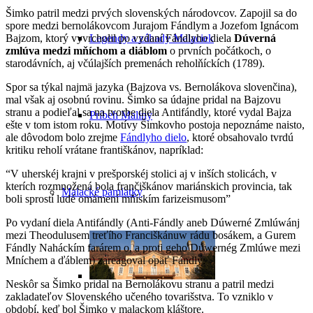
Šimko patril medzi prvých slovenských národovcov. Zapojil sa do
spore medzi bernolákovcom Jurajom Fándlym a Jozefom Ignácom
Legendy a záhady Malaciek
Bajzom, ktorý vyvrcholil po vydaní Fándlyho diela
Dúverná
zmlúva medzi mňíchom a diáblom
o prvních počátkoch, o
starodávních, aj včúlajších premenách reholňíckích (1789).
Spor sa týkal najmä jazyka (Bajzova vs. Bernolákova slovenčina),
mal však aj osobnú rovinu. Šimko sa údajne pridal na Bajzovu
stranu a podieľal sa na tvorbe diela Antifándly, ktoré vydal Bajza
Príbeh Maliny
ešte v tom istom roku. Motívy Šimkovho postoja nepoznáme naisto,
ale dôvodom bolo zrejme
Fándlyho dielo
, ktoré obsahovalo tvrdú
kritiku reholí vrátane františkánov, napríklad:
“V uherskéj krajni v prešporskéj stolici aj v inších stolicách, v
kterích rozmnožená bola frančiškánov mariánskich provincia, tak
Malacké pamiatky
boli sprostí ludé omámení mňískím farizeismusom”
Po vydaní diela Antifándly (Anti-Fándly aneb Dúwerné Zmlúwánj
mezi Theodulusem treťího Franciškánuw rádu bosákem, a Gurem
Fándly Naháckím farárem o, a proti geho Dúwernég Zmlúwe mezi
Mníchem a ďáblem) zareagoval opäť Fándly:
Neskôr sa Šimko pridal na Bernolákovu stranu a patril medzi
zakladateľov Slovenského učeného tovarišstva. To vzniklo v
období, keď bol Šimko v malackom kláštore.