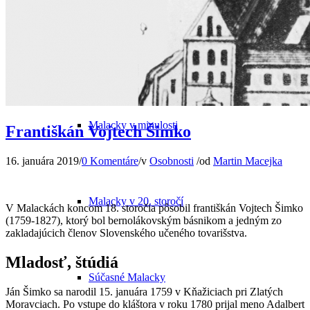
Odkiaľ pochádza názov mesta
Malacky v minulosti
Františkán Vojtech Šimko
16. januára 2019
/
0 Komentáre
/
v
Osobnosti
/
od
Martin Macejka
Malacky v 20. storočí
V Malackách koncom 18. storočia pôsobil františkán Vojtech Šimko
(1759-1827), ktorý bol bernolákovským básnikom a jedným zo
zakladajúcich členov Slovenského učeného tovarišstva.
Mladosť, štúdiá
Súčasné Malacky
Ján Šimko sa narodil 15. januára 1759 v Kňažiciach pri Zlatých
Moravciach. Po vstupe do kláštora v roku 1780 prijal meno Adalbert