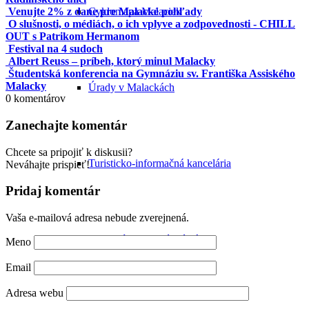
Cyklomapa Malaciek
Venujte 2% z dane pre Malacké pohľady
O slušnosti, o médiách, o ich vplyve a zodpovednosti - CHILL
OUT s Patrikom Hermanom
Festival na 4 sudoch
Albert Reuss – príbeh, ktorý minul Malacky
Študentská konferencia na Gymnáziu sv. Františka Assiského
Malacky
Úrady v Malackách
0
komentárov
Zanechajte komentár
Chcete sa pripojiť k diskusii?
Turisticko-informačná kancelária
Neváhajte prispieť!
Pridaj komentár
Vaša e-mailová adresa nebude zverejnená.
Malacký hlas a iné médiá
Meno
Email
Adresa webu