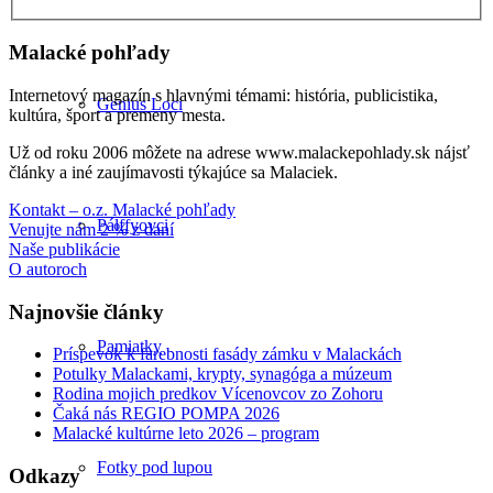
Malacké pohľady
Internetový magazín s hlavnými témami: história, publicistika,
Genius Loci
kultúra, šport a premeny mesta.
Už od roku 2006 môžete na adrese www.malackepohlady.sk nájsť
články a iné zaujímavosti týkajúce sa Malaciek.
Kontakt – o.z. Malacké pohľady
Pálffyovci
Venujte nám 2 % z daní
Naše publikácie
O autoroch
Najnovšie články
Pamiatky
Príspevok k farebnosti fasády zámku v Malackách
Potulky Malackami, krypty, synagóga a múzeum
Rodina mojich predkov Vícenovcov zo Zohoru
Čaká nás REGIO POMPA 2026
Malacké kultúrne leto 2026 – program
Fotky pod lupou
Odkazy