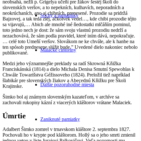
neobsahá, nežli p. Grigelya učeňí pre žákov šestéj školi do
slovenskích veršov, a to nepekních, kulhavích, neporadních a
neokrúchaních, ano aj chibních, prenesené. Prozodie sa pridržá
Sochy a pamätníky
Bajzovej, a tak teda zléj, ačkolvek vedel…, kde chibi prozodie téjto
sa vijavujú,… Abich ale mnohé iné ňedostatki mlčáňím pominul,
toto jedno nech je dost: že sám svoju vlastnú prozodiu nedrží a
nezachovává, že sám podla pravidel, které iním dává, nepokračuje.
… celé toto Umeňí veršov. Slovákom ne ke chvále, ale k hanbe na
ten spósob prednesene slúžit bude.” Uvedené dielo nakoniec nebolo
Malacké cintoríny
publikované.
Medzi jeho významnejšie preklady sa radí Skrowná Kňižka
Franciskánská (1814) a dielo Michala Denisa Smutní Spewohlas k
Chwále Towarišstva Géžissoveho (1824). Preložil tiež napríklad
šlabikár pre slovenských žiakov a Abecednú Kňižku pre Školi
Ďalšie pozoruhodné miesta
Krajinske.
Šimko bol aj známym slovenským kazateľom, v archíve sa
zachovali rukopisy kázní z viacerých kláštorov vrátane Malaciek.
Úmrtie
Zaniknuté pamiatky
Adalbert Šimko zomrel v trnavskom kláštore 2. septembra 1827.
Pochovali ho v krypte pod kláštorom. Hollý sa o jeho smrti zmienil
jednou vetou v liste Jurajovi Palkovičovi. Veľa pozornosti mu