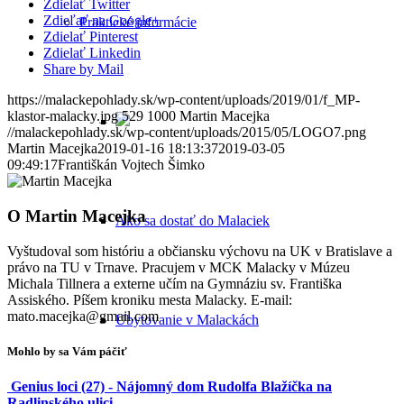
Zdielať Twitter
Zdieľať na Google+
Praktické informácie
Zdielať Pinterest
Zdielať Linkedin
Share by Mail
https://malackepohlady.sk/wp-content/uploads/2019/01/f_MP-
klastor-malacky.jpg
529
1000
Martin Macejka
//malackepohlady.sk/wp-content/uploads/2015/05/LOGO7.png
Martin Macejka
2019-01-16 18:13:37
2019-03-05
09:49:17
Františkán Vojtech Šimko
O
Martin Macejka
Ako sa dostať do Malaciek
Vyštudoval som históriu a občiansku výchovu na UK v Bratislave a
právo na TU v Trnave. Pracujem v MCK Malacky v Múzeu
Michala Tillnera a externe učím na Gymnáziu sv. Františka
Assiského. Píšem kroniku mesta Malacky. E-mail:
mato.macejka@gmail.com
Ubytovanie v Malackách
Mohlo by sa Vám páčiť
Genius loci (27) - Nájomný dom Rudolfa Blažíčka na
Radlinského ulici