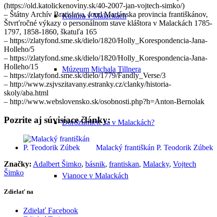
(https://old.katolickenoviny.sk/40-2007-jan-vojtech-simko/)
– Štátny Archív Bratislava, fond Mariánska provincia františkánov,
Kultúra v Malackách
Štvrťročné výkazy o personálnom stave kláštora v Malackách 1785-
1797, 1858-1860, škatuľa 165
– https://zlatyfond.sme.sk/dielo/1820/Holly_Korespondencia-Jana-
Holleho/5
– https://zlatyfond.sme.sk/dielo/1820/Holly_Korespondencia-Jana-
Holleho/15
Múzeum Michala Tillnera
– https://zlatyfond.sme.sk/dielo/1779/Fandly_Verse/3
– http://www.zsjvszitavany.estranky.cz/clanky/historia-
skoly/aba.html
– http://www.webslovensko.sk/osobnosti.php?h=Anton-Bernolak
Pozrite aj súvisiace články:
Dorozumiete sa v Malackách?
Malacký františkán P. Teodorik Zúbek
Značky:
Adalbert Šimko
,
básnik
,
frantiskan
,
Malacky
,
Vojtech
Šimko
Vianoce v Malackách
Zdielať na
Zdielať Facebook