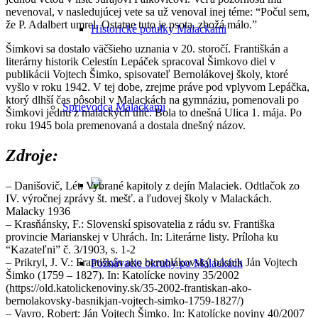
nevenoval, v nasledujúcej vete sa už venoval inej téme: “Počul sem,
že P. Adalbert umrel. Ostatne tuto je psota, zbožá málo.”
Historické potulky Malackami
Šimkovi sa dostalo väčšieho uznania v 20. storočí. Františkán a
literárny historik Celestín Lepáček spracoval Šimkovo diel v
publikácii Vojtech Šimko, spisovateľ Bernolákovej školy, ktoré
vyšlo v roku 1942. V tej dobe, zrejme práve pod vplyvom Lepáčka,
ktorý dlhší čas pôsobil v Malackách na gymnáziu, pomenovali po
Sprievodca Malackami
Šimkovi jednu z malackých ulíc. Bola to dnešná Ulica 1. mája. Po
roku 1945 bola premenovaná a dostala dnešný názov.
Zdroje:
– Danišovič, Lét: Vybrané kapitoly z dejín Malaciek. Odtlačok zo
IV. výročnej zprávy št. mešť. a ľudovej školy v Malackách.
Malacky 1936
– Krasňánsky, F.: Slovenskí spisovatelia z rádu sv. Františka
provincie Marianskej v Uhrách. In: Literárne listy. Príloha ku
“Kazateľni” č. 3/1903, s. 1-2
– Prikryl, J. V.: Františkán ako bernolákovský básnik Ján Vojtech
Poznávacie okruhy po Malackách
Šimko (1759 – 1827). In: Katolícke noviny 35/2002
(https://old.katolickenoviny.sk/35-2002-frantiskan-ako-
bernolakovsky-basnikjan-vojtech-simko-1759-1827/)
– Vavro, Robert: Ján Vojtech Šimko. In: Katolícke noviny 40/2007