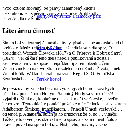
“Pod kotlom skovaný, od panvy zahambený kuchta,
né s luhom, len s pérom vymytý posmivač Antifándly,
Pálffyovský zámok a zámocký park
pater Adalberte Šimko”
Literárna činnosť
Šimko bol v literárnej činnosti aktívny, písal vlastné autorské diela i
Čierny kláštor
preklady. Medzi jeho najvýznamnejšie diela sa radia spisy O
posledních Wecách Čloweka (1817) a O Príprave k Dobrég Smrťi
(1824). Veľká časť jeho diela nebola publikovaná a zostala
zachovaná len v rukopise – napríklad Spatreni obsah Učení
Werssovnickich na dwe Strani rozdelenich či Kniha Života, a neb
Welmi krátki Wiklad Literálni na svatu Reguli S. O. Frančiška
Serafínského.
Farský kostol
Je považovaný za jedného z najvýraznejších bernolákovských
básnikov pred Jánom Hollým. Samotný Hollý sa v roku 1923
vyjadril o Šimkovi, konkrétne o spise Umeňí veršovské, neveľmi
lichotivo: “Tento tídeň v pondelí prišel ke mňe Jelínek … aj s patrem
Adalbertem Šimkem, franciškárem… Prinesli Umeňí veršovské …
Synagóga
od tehož p. Adalberta, abich ja ho kritizoval: že bi ho … vitlačili.
Ťažká je toto vec posudzovat iného spise, abi sa mu neublížilo a
pravda povedaná spolu bola,… Ňišt iného, pravím, v sebe