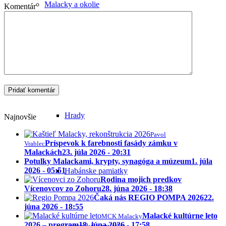
Malacky a okolie
Komentár
Hrady
Najnovšie
Pavol
Príspevok k farebnosti fasády zámku v
Vrablec
Malackách
23. júla 2026 - 20:31
Potulky Malackami, krypty, synagóga a múzeum
1. júla
2026 - 05:51
Habánske pamiatky
Rodina mojich predkov
Vícenovcov zo Zohoru
28. júna 2026 - 18:38
Čaká nás REGIO POMPA 2026
22.
júna 2026 - 18:55
Malacké kultúrne leto
MCK Malacky
2026 – program
18. júna 2026 - 17:58