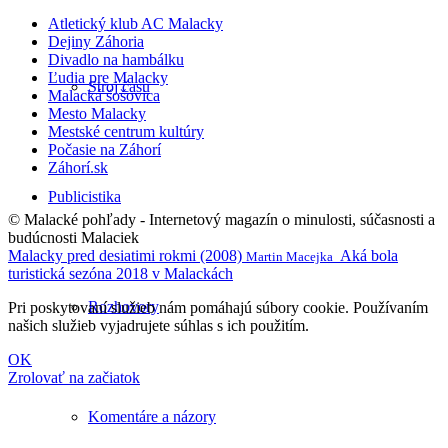
Atletický klub AC Malacky
Dejiny Záhoria
Divadlo na hambálku
Ľudia pre Malacky
Stroj času
Malacká šošovica
Mesto Malacky
Mestské centrum kultúry
Počasie na Záhorí
Záhorí.sk
Publicistika
© Malacké pohľady - Internetový magazín o minulosti, súčasnosti a
budúcnosti Malaciek
Malacky pred desiatimi rokmi (2008)
Aká bola
Martin Macejka
turistická sezóna 2018 v Malackách
Rozhovory
Pri poskytovaní služieb nám pomáhajú súbory cookie. Používaním
našich služieb vyjadrujete súhlas s ich použitím.
OK
Zrolovať na začiatok
Komentáre a názory