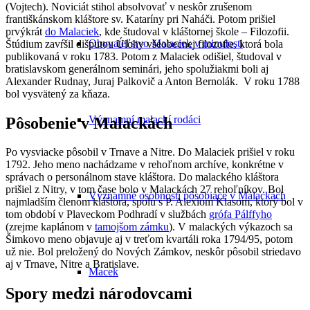
(Vojtech). Noviciát stihol absolvovať v neskôr zrušenom
františkánskom kláštore sv. Kataríny pri Naháči. Potom prišiel
prvýkrát
do Malaciek
, kde študoval v kláštornej škole – Filozofii.
Obyvateľstvo Malaciek v minulosti
Štúdium zavŕšil dišputou Úlohy všeobecnej filozofie, ktorá bola
publikovaná v roku 1783. Potom z Malaciek odišiel, študoval v
bratislavskom generálnom seminári, jeho spolužiakmi boli aj
Alexander Rudnay, Juraj Palkovič a Anton Bernolák. V roku 1788
bol vysvätený za kňaza.
Významní malackí rodáci
Pôsobenie v Malackách
Po vysviacke pôsobil v Trnave a Nitre. Do Malaciek prišiel v roku
1792. Jeho meno nachádzame v rehoľnom archíve, konkrétne v
správach o personálnom stave kláštora. Do malackého kláštora
prišiel z Nitry, v tom čase bolo v Malackách 27 rehoľníkov. Bol
Významné osobnosti pôsobiace v Malackách
najmladším členom kláštora, spolu s P. Alexiom Klasom, ktorý bol v
tom období v Plaveckom Podhradí v službách
grófa Pálffyho
(zrejme kaplánom v
tamojšom zámku
). V malackých výkazoch sa
Šimkovo meno objavuje aj v treťom kvartáli roka 1794/95, potom
už nie. Bol preložený do Nových Zámkov, neskôr pôsobil striedavo
aj v Trnave, Nitre a Bratislave.
Macek
Spory medzi národovcami