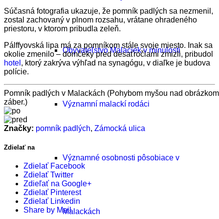
Súčasná fotografia ukazuje, že pomník padlých sa nezmenil,
zostal zachovaný v plnom rozsahu, vrátane ohradeného
priestoru, v ktorom pribudla zeleň.
Pálffyovská lipa má za pomníkom stále svoje miesto. Inak sa
Obyvateľstvo Malaciek v minulosti
okolie zmenilo – domčeky pred desaťročiami zmizli, pribudol
hotel
, ktorý zakrýva výhľad na synagógu, v diaľke je budova
polície.
Pomník padlých v Malackách (Pohybom myšou nad obrázkom d
záber.)
Významní malackí rodáci
Značky:
pomník padlých
,
Zámocká ulica
Zdielať na
Významné osobnosti pôsobiace v
Zdielať Facebook
Zdielať Twitter
Zdieľať na Google+
Zdielať Pinterest
Zdielať Linkedin
Share by Mail
Malackách