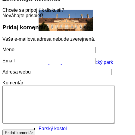
Chcete sa pripojiť k diskusii?
Neváhajte prispieť!
Pridaj komentár
Vaša e-mailová adresa nebude zverejnená.
Meno
Email
Pálffyovský zámok a zámocký park
Adresa webu
Komentár
Čierny kláštor
Farský kostol