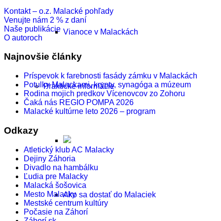
Kontakt – o.z. Malacké pohľady
Venujte nám 2 % z daní
Naše publikácie
Vianoce v Malackách
O autoroch
Najnovšie články
Príspevok k farebnosti fasády zámku v Malackách
Potulky Malackami, krypty, synagóga a múzeum
Praktické informácie
Rodina mojich predkov Vícenovcov zo Zohoru
Čaká nás REGIO POMPA 2026
Malacké kultúrne leto 2026 – program
Odkazy
Atletický klub AC Malacky
Dejiny Záhoria
Divadlo na hambálku
Ľudia pre Malacky
Malacká šošovica
Mesto Malacky
Ako sa dostať do Malaciek
Mestské centrum kultúry
Počasie na Záhorí
Záhorí.sk