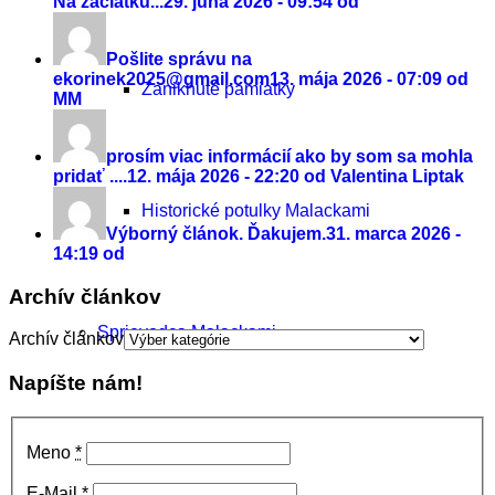
Na začiatku...
29. júna 2026 - 09:54 od
Pošlite správu na
ekorinek2025@gmail.com
13. mája 2026 - 07:09 od
Zaniknuté pamiatky
MM
prosím viac informácií ako by som sa mohla
pridať ....
12. mája 2026 - 22:20 od Valentina Liptak
Historické potulky Malackami
Výborný článok. Ďakujem.
31. marca 2026 -
14:19 od
Archív článkov
Sprievodca Malackami
Archív článkov
Napíšte nám!
Meno
*
E-Mail
*