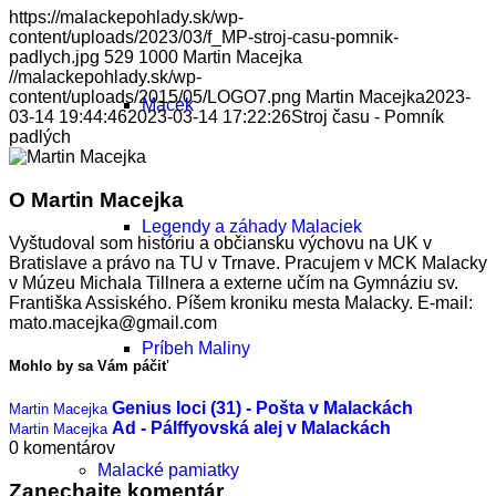
https://malackepohlady.sk/wp-
content/uploads/2023/03/f_MP-stroj-casu-pomnik-
padlych.jpg
529
1000
Martin Macejka
//malackepohlady.sk/wp-
content/uploads/2015/05/LOGO7.png
Martin Macejka
2023-
Macek
03-14 19:44:46
2023-03-14 17:22:26
Stroj času - Pomník
padlých
O
Martin Macejka
Legendy a záhady Malaciek
Vyštudoval som históriu a občiansku výchovu na UK v
Bratislave a právo na TU v Trnave. Pracujem v MCK Malacky
v Múzeu Michala Tillnera a externe učím na Gymnáziu sv.
Františka Assiského. Píšem kroniku mesta Malacky. E-mail:
mato.macejka@gmail.com
Príbeh Maliny
Mohlo by sa Vám páčiť
Genius loci (31) - Pošta v Malackách
Martin Macejka
Ad - Pálffyovská alej v Malackách
Martin Macejka
0
komentárov
Malacké pamiatky
Zanechajte komentár