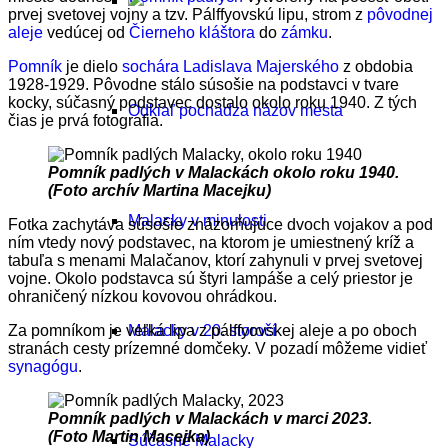
prvej svetovej vojny a tzv. Pálffyovskú lipu, strom z
pôvodnej
aleje
vedúcej od
Čierneho kláštora
do
zámku
.
Pomník
je dielo
sochára Ladislava Majerského
z obdobia
1928-1929. Pôvodne stálo súsošie na podstavci v tvare
kocky, súčasný podstavec dostalo okolo roku 1940. Z tých
Odkiaľ pochádza názov mesta
čias je prvá fotografia.
Pomník padlých v Malackách okolo roku 1940.
(Foto archív Martina Macejku)
Malacky v minulosti
Fotka zachytáva súsošie znázorňujúce dvoch vojakov a pod
ním vtedy nový podstavec, na ktorom je umiestnený kríž a
tabuľa s menami Malačanov, ktorí zahynuli v prvej svetovej
vojne. Okolo podstavca sú štyri lampáše a celý priestor je
ohraničený nízkou kovovou ohrádkou.
Za pomníkom je veľká lipa z pálffyovskej aleje a po oboch
Malacky v 20. storočí
stranách cesty prízemné domčeky. V pozadí môžeme vidieť
synagógu
.
Pomník padlých v Malackách v marci 2023.
(Foto Martin Macejka)
Súčasné Malacky