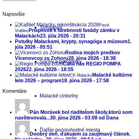
Najnovšie
Pavol
Synagóga
Príspevok k farebnosti fasády zámku v
Vrablec
Malackách
23. júla 2026 - 20:31
Potulky Malackami, krypty, synagóga a múzeum
1.
júla 2026 - 05:51
Rodina mojich predkov
Vícenovcov zo Zohoru
28. júna 2026 - 18:38
Sochy a pamätníky
Čaká nás REGIO POMPA
2026
22. júna 2026 - 18:55
Malacké kultúrne
MCK Malacky
leto 2026 – program
18. júna 2026 - 17:58
Komentáre
Malacké cintoríny
Pán Morávek bol riaditeĺom školy,ktorú som
navštevovala...
30. júna 2026 - 03:08 od Dana
Ďalšie pozoruhodné miesta
Doobrý deň, ďakujem za zaujímavý článok.