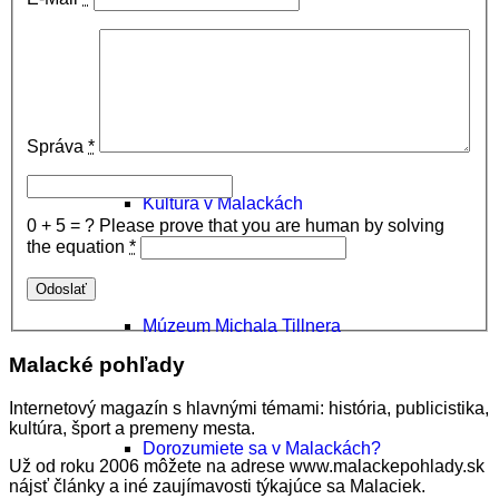
Poznávacie okruhy po Malackách
Správa
*
Kultúra v Malackách
0 + 5 = ?
Please prove that you are human by solving
the equation
*
Múzeum Michala Tillnera
Malacké pohľady
Internetový magazín s hlavnými témami: história, publicistika,
kultúra, šport a premeny mesta.
Dorozumiete sa v Malackách?
Už od roku 2006 môžete na adrese www.malackepohlady.sk
nájsť články a iné zaujímavosti týkajúce sa Malaciek.