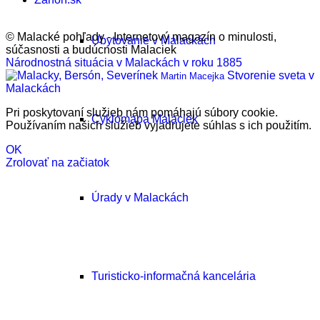
© Malacké pohľady - Internetový magazín o minulosti,
Ubytovanie v Malackách
súčasnosti a budúcnosti Malaciek
Národnostná situácia v Malackách v roku 1885
Stvorenie sveta v
Martin Macejka
Malackách
Pri poskytovaní služieb nám pomáhajú súbory cookie.
Cyklomapa Malaciek
Používaním našich služieb vyjadrujete súhlas s ich použitím.
OK
Zrolovať na začiatok
Úrady v Malackách
Turisticko-informačná kancelária