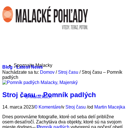
Spoznajte Malacky
Blog - Latest News
Nachádzate sa tu:
Domov
/
Stroj času
/
Stroj času – Pomník
padlých
Stroj času – Pomník padlých
O Malackách
14. marca 2023
/
0 Komentáre
/
v
Stroj času
/
od
Martin Macejka
Dnes porovnáme fotografie, ktoré od seba delí približne
osem desaťročí. Zachytáva dva objekty, ktoré sú na svojom
mieste dodnes –
Pomník padlých
vytvorený na počesť obetí