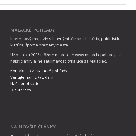
MALACKÉ POHĽADY
Internetový magazín s hlavnými témami: história, publicistika,
kultúra, šport a premeny mesta.
Už od roku 2006 môžete na adrese www.malackepohlady.sk
nájsť články a iné zaujímavosti týkajúce sa Malaciek.
Kontakt – o.z. Malacké pohľady
Venujte nám 2 % z daní
Naše publikácie
O autoroch
NAJNOVŠIE ČLÁNKY
Príspevok k farebnosti fasády zámku v Malackách