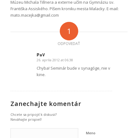
Múzeu Michala Tillnera a externe učím na Gymnáziu sv.
Františka Assiského. Píšem kroniku mesta Malacky. E-mail:
mato.macejka@gmail.com
1
ODPOVEDAŤ
PaV
26. apríla 2012 at 06:38
hovorí:
Chyba! Seminár bude v synagóge, nie v
kine.
Zanechajte komentár
Chcete sa pripojiť k diskusii?
Neváhajte prispieť!
Meno