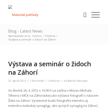
Blog - Latest News
Nachádzate sa tu:
Domov
/
História
/
Výstava a seminár o židoch na Záhorí
Výstava a seminár o židoch
na Záhorí
/
/
/
25. apríla 2012
1 Komentár
v
História
od
Martin Macejka
Vo štvrtok 26. 4. 2012 o 10.00 h sa začína v Múzeu Michala
Tillnera v MCK na Záhoráckej ulici výstava fotografií s názvom
Židia na Záhorí.
Vystavené budú fotografie interiéru aj
exteriéru malackej synagógy, ako aj iných synagóg na Záhorí,