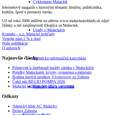
Cyklomapa Malaciek
Internetový magazín s hlavnými témami: história, publicistika,
kultúra, šport a premeny mesta.
Už od roku 2006 môžete na adrese www.malackepohlady.sk nájsť
články a iné zaujímavosti týkajúce sa Malaciek.
Úrady v Malackách
Kontakt – o.z. Malacké pohľady
Venujte nám 2 % z daní
Naše publikácie
O autoroch
Najnovšie články
Turisticko-informačná kancelária
Príspevok k farebnosti fasády zámku v Malackách
Potulky Malackami, krypty, synagóga a múzeum
Rodina mojich predkov Vícenovcov zo Zohoru
Čaká nás REGIO POMPA 2026
Malacké kultúrne leto 2026 – program
Malacký hlas a iné médiá
Odkazy
Atletický klub AC Malacky
Dejiny Záhoria
Malacky a okolie