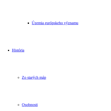
Územia európskeho významu
História
Zo starých máp
Osobnosti