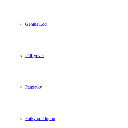
Genius Loci
Pálffyovci
Pamiatky
Fotky pod lupou