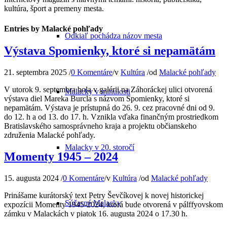
kultúra, šport a premeny mesta.
Entries by Malacké pohľady
Odkiaľ pochádza názov mesta
Výstava Spomienky, ktoré si nepamätám
21. septembra 2025
/
0 Komentáre
/
v
Kultúra
/
od
Malacké pohľady
V utorok 9. septembra bola v galérii na Záhoráckej ulici otvorená
Malacky v minulosti
výstava diel Mareka Burcla s názvom Spomienky, ktoré si
nepamätám. Výstava je prístupná do 26. 9. cez pracovné dni od 9.
do 12. h a od 13. do 17. h. Vznikla vďaka finančným prostriedkom
Bratislavského samosprávneho kraja a projektu občianskeho
združenia Malacké pohľady.
Malacky v 20. storočí
Momenty 1945 – 2024
15. augusta 2024
/
0 Komentáre
/
v
Kultúra
/
od
Malacké pohľady
Prinášame kurátorský text Petry Ševčíkovej k novej historickej
Súčasné Malacky
expozícii Momenty 1945-2024, ktorá bude otvorená v pálffyovskom
zámku v Malackách v piatok 16. augusta 2024 o 17.30 h.