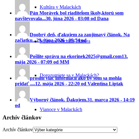
Kultúra v Malackách
Pán Morávek bol riaditeĺom školy,ktorú som
navštevovala...
30. júna 2026 - 03:08 od Dana
Doobrý deň, ďakujem za zaujímavý článok. Na
začiatku...
29. júna 2026 - 09:54 od
Múzeum Michala Tillnera
Pošlite správu na ekorinek2025@gmail.com
13.
mája 2026 - 07:09 od MM
Dorozumiete sa v Malackách?
prosím viac informácií ako by som sa mohla
pridať ....
12. mája 2026 - 22:20 od Valentina Liptak
Výborný článok. Ďakujem.
31. marca 2026 - 14:19
od
Vianoce v Malackách
Archív článkov
Archív článkov