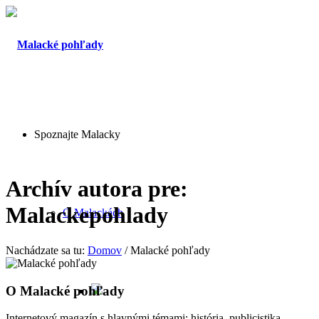
Spoznajte Malacky
Archív autora pre:
Malackepohlady
O Malackách
Nachádzate sa tu:
Domov
/
Malacké pohľady
O
Malacké pohľady
Internetový magazín s hlavnými témami: história, publicistika,