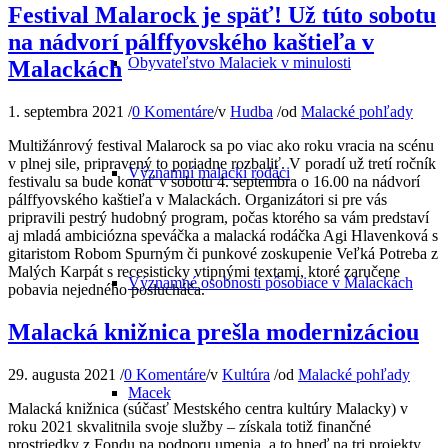
Festival Malarock je späť! Už túto sobotu
na nádvorí pálffyovského kaštieľa v
Obyvateľstvo Malaciek v minulosti
Malackách
1. septembra 2021
/
0 Komentáre
/
v
Hudba
/
od
Malacké pohľady
Multižánrový festival Malarock sa po viac ako roku vracia na scénu
v plnej sile, pripravený to poriadne rozbaliť. V poradí už tretí ročník
Významní malackí rodáci
festivalu sa bude konať v sobotu 4. septembra o 16.00 na nádvorí
pálffyovského kaštieľa v Malackách. Organizátori si pre vás
pripravili pestrý hudobný program, počas ktorého sa vám predstaví
aj mladá ambiciózna speváčka a malacká rodáčka Agi Hlavenková s
gitaristom Robom Spurným či punkové zoskupenie Veľká Potreba z
Malých Karpát s recesisticky vtipnými textami, ktoré zaručene
Významné osobnosti pôsobiace v Malackách
pobavia nejedného poslucháča.
Malacká knižnica prešla modernizáciou
29. augusta 2021
/
0 Komentáre
/
v
Kultúra
/
od
Malacké pohľady
Macek
Malacká knižnica (súčasť Mestského centra kultúry Malacky) v
roku 2021 skvalitnila svoje služby – získala totiž finančné
prostriedky z Fondu na podporu umenia, a to hneď na tri projekty.