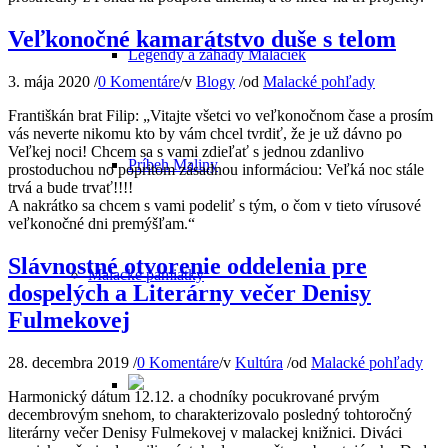
Veľkonočné kamarátstvo duše s telom
Legendy a záhady Malaciek
3. mája 2020
/
0 Komentáre
/
v
Blogy
/
od
Malacké pohľady
Františkán brat Filip: „Vitajte všetci vo veľkonočnom čase a prosím
vás neverte nikomu kto by vám chcel tvrdiť, že je už dávno po
Veľkej noci! Chcem sa s vami zdieľať s jednou zdanlivo
Príbeh Maliny
prostoduchou no popritom zásadnou informáciou: Veľká noc stále
trvá a bude trvať!!!!
A nakrátko sa chcem s vami podeliť s tým, o čom v tieto vírusové
veľkonočné dni premýšľam.“
Slávnostné otvorenie oddelenia pre
Malacké pamiatky
dospelých a Literárny večer Denisy
Fulmekovej
28. decembra 2019
/
0 Komentáre
/
v
Kultúra
/
od
Malacké pohľady
Harmonický dátum 12.12. a chodníky pocukrované prvým
decembrovým snehom, to charakterizovalo posledný tohtoročný
literárny večer Denisy Fulmekovej v malackej knižnici. Diváci