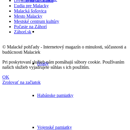
Divadlo na hambálku
Ľudia pre Malacky
Malacká šošovica
Mesto Malacky
Mestské centrum kultúry
Počasie na Záhorí
Záhorí.sk
© Malacké pohľady - Internetový magazín o minulosti, súčasnosti a
budúcnosti Malaciek
Pri poskytovaní služieb nám pomáhajú súbory cookie. Používaním
Hrady
našich služieb vyjadrujete súhlas s ich použitím.
OK
Zrolovať na začiatok
Habánske pamiatky
Vojenské pamiatky