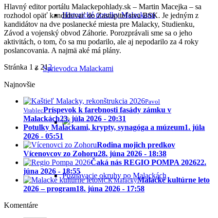
Hlavný editor portálu Malackepohlady.sk – Martin Macejka – sa
Historické potulky Malackami
rozhodol opäť kandidovať do Zastupiteľstva BSK. Je jedným z
kandidátov na dve poslanecké miesta pre Malacky, Studienku,
Závod a vojenský obvod Záhorie. Porozprávali sme sa o jeho
aktivitách, o tom, čo sa mu podarilo, ale aj nepodarilo za 4 roky
poslancovania. A najmä aké má plány.
Stránka 1 z 2
1
2
Sprievodca Malackami
Najnovšie
Pavol
Príspevok k farebnosti fasády zámku v
Vrablec
Malackách
23. júla 2026 - 20:31
Potulky Malackami, krypty, synagóga a múzeum
1. júla
2026 - 05:51
Rodina mojich predkov
Vícenovcov zo Zohoru
28. júna 2026 - 18:38
Čaká nás REGIO POMPA 2026
22.
júna 2026 - 18:55
Poznávacie okruhy po Malackách
Malacké kultúrne leto
MCK Malacky
2026 – program
18. júna 2026 - 17:58
Komentáre