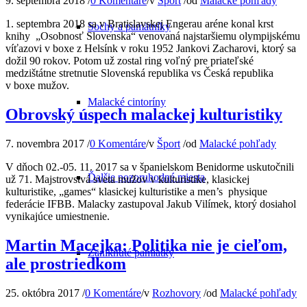
9. septembra 2018
/
0 Komentáre
/
v
Šport
/
od
Malacké pohľady
1. septembra 2018 sa v Bratislavskej Engerau aréne konal krst
Sochy a pamätníky
knihy „Osobnosť Slovenska“ venovaná najstaršiemu olympijskému
víťazovi v boxe z Helsínk v roku 1952 Jankovi Zacharovi, ktorý sa
dožil 90 rokov. Potom už zostal ring voľný pre priateľské
medzištátne stretnutie Slovenská republika vs Česká republika
v boxe mužov.
Malacké cintoríny
Obrovský úspech malackej kulturistiky
7. novembra 2017
/
0 Komentáre
/
v
Šport
/
od
Malacké pohľady
V dňoch 02.-05. 11. 2017 sa v španielskom Benidorme uskutočnili
Ďalšie pozoruhodné miesta
už 71. Majstrovstvá sveta mužov v kulturistike, klasickej
kulturistike, „games“ klasickej kulturistike a men’s physique
federácie IFBB. Malacky zastupoval Jakub Vilímek, ktorý dosiahol
vynikajúce umiestnenie.
Martin Macejka: Politika nie je cieľom,
Zaniknuté pamiatky
ale prostriedkom
25. októbra 2017
/
0 Komentáre
/
v
Rozhovory
/
od
Malacké pohľady