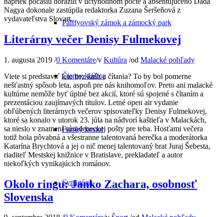
napriek počasiu dorazili v úctyhodnom počte a absentujúceho Dada
Nagya dokonale zastúpila redaktorka Zuzana Šeršeňová z
vydavateľstva Slovart.
Pálffyovský zámok a zámocký park
Literárny večer Denisy Fulmekovej
1. augusta 2019
/
0 Komentáre
/
v
Kultúra
/
od
Malacké pohľady
Čierny kláštor
Viete si predstaviť leto bez kníh a čítania? To by bol pomerne
nešťastný spôsob leta, aspoň pre nás knihomoľov. Preto ani malacké
kultúrne nemôže byť úplné bez akcií, ktoré sú spojené s čítaním a
prezentáciou zaujímavých titulov. Letné open air vydanie
obľúbených literárnych večerov spisovateľky Denisy Fulmekovej,
ktoré sa konalo v utorok 23. júla na nádvorí kaštieľa v Malackách,
sa nieslo v znamení súrodeneckej pošty pre teba. Hosťami večera
Farský kostol
totiž bola pôvabná a všestranne talentovaná herečka a moderátorka
Katarína Brychtová a jej o nič menej talentovaný brat Juraj Šebesta,
riaditeľ Mestskej knižnice v Bratislave, prekladateľ a autor
niekoľkých vynikajúcich románov.
Okolo ringu: Janko Zachara, osobnosť
Synagóga
Slovenska