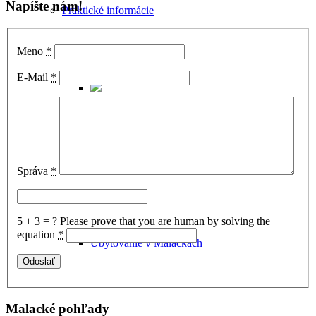
Napíšte nám!
Praktické informácie
Meno
*
E-Mail
*
Ako sa dostať do Malaciek
Správa
*
5 + 3 = ?
Please prove that you are human by solving the
equation
*
Ubytovanie v Malackách
Malacké pohľady