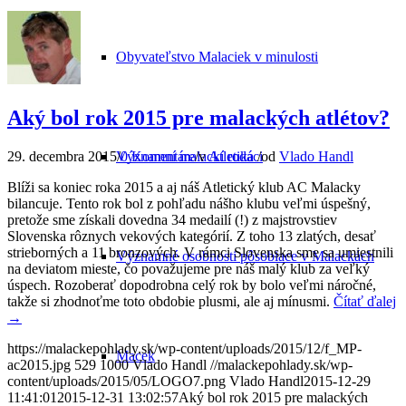
Obyvateľstvo Malaciek v minulosti
Aký bol rok 2015 pre malackých atlétov?
29. decembra 2015
/
0 Komentáre
/
v
Atletika
/
od
Vlado Handl
Významní malackí rodáci
Blíži sa koniec roka 2015 a aj náš Atletický klub AC Malacky
bilancuje. Tento rok bol z pohľadu nášho klubu veľmi úspešný,
pretože sme získali dovedna 34 medailí (!) z majstrovstiev
Slovenska rôznych vekových kategórií. Z toho 13 zlatých, desať
strieborných a 11 bronzových. V rámci Slovenska sme sa umiestnili
Významné osobnosti pôsobiace v Malackách
na deviatom mieste, čo považujeme pre náš malý klub za veľký
úspech. Rozoberať dopodrobna celý rok by bolo veľmi náročné,
takže si zhodnoťme toto obdobie plusmi, ale aj mínusmi.
Čítať ďalej
→
https://malackepohlady.sk/wp-content/uploads/2015/12/f_MP-
Macek
ac2015.jpg
529
1000
Vlado Handl
//malackepohlady.sk/wp-
content/uploads/2015/05/LOGO7.png
Vlado Handl
2015-12-29
11:41:01
2015-12-31 13:02:57
Aký bol rok 2015 pre malackých