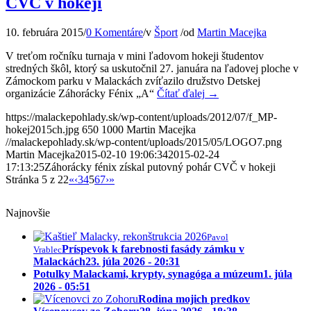
CVČ v hokeji
10. februára 2015
/
0 Komentáre
/
v
Šport
/
od
Martin Macejka
V treťom ročníku turnaja v mini ľadovom hokeji študentov
stredných škôl, ktorý sa uskutočnil 27. januára na ľadovej ploche v
Zámockom parku v Malackách zvíťazilo družstvo Detskej
organizácie Záhorácky Fénix „A“
Čítať ďalej
→
https://malackepohlady.sk/wp-content/uploads/2012/07/f_MP-
hokej2015ch.jpg
650
1000
Martin Macejka
//malackepohlady.sk/wp-content/uploads/2015/05/LOGO7.png
Martin Macejka
2015-02-10 19:06:34
2015-02-24
17:13:25
Záhorácky fénix získal putovný pohár CVČ v hokeji
Stránka 5 z 22
«
‹
3
4
5
6
7
›
»
Najnovšie
Pavol
Príspevok k farebnosti fasády zámku v
Vrablec
Malackách
23. júla 2026 - 20:31
Potulky Malackami, krypty, synagóga a múzeum
1. júla
2026 - 05:51
Rodina mojich predkov