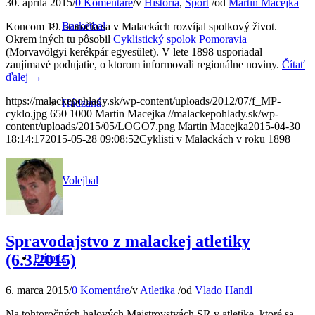
30. apríla 2015
/
0 Komentáre
/
v
História
,
Šport
/
od
Martin Macejka
Basketbal
Koncom 19. storočia sa v Malackách rozvíjal spolkový život.
Okrem iných tu pôsobil
Cyklistický spolok Pomoravia
(Morvavölgyi kerékpár egyesület). V lete 1898 usporiadal
zaujímavé podujatie, o ktorom informovali regionálne noviny.
Čítať
ďalej
→
https://malackepohlady.sk/wp-content/uploads/2012/07/f_MP-
Hádzaná
cyklo.jpg
650
1000
Martin Macejka
//malackepohlady.sk/wp-
content/uploads/2015/05/LOGO7.png
Martin Macejka
2015-04-30
18:14:17
2015-05-28 09:08:52
Cyklisti v Malackách v roku 1898
Volejbal
Spravodajstvo z malackej atletiky
(6.3.2015)
Príroda
6. marca 2015
/
0 Komentáre
/
v
Atletika
/
od
Vlado Handl
Na tohtoročných halových Majstrovstvách SR v atletike, ktoré sa