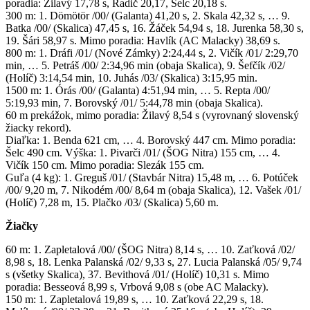
poradia: Žilavý 17,78 s, Radič 20,17, Šelc 20,18 s.
300 m: 1. Dömötör /00/ (Galanta) 41,20 s, 2. Skala 42,32 s, … 9.
Batka /00/ (Skalica) 47,45 s, 16. Žáček 54,94 s, 18. Jurenka 58,30 s,
19. Šári 58,97 s. Mimo poradia: Havlík (AC Malacky) 38,69 s.
800 m: 1. Dráfi /01/ (Nové Zámky) 2:24,44 s, 2. Vičík /01/ 2:29,70
min, … 5. Petráš /00/ 2:34,96 min (obaja Skalica), 9. Šefčík /02/
(Holíč) 3:14,54 min, 10. Juhás /03/ (Skalica) 3:15,95 min.
1500 m: 1. Órás /00/ (Galanta) 4:51,94 min, … 5. Repta /00/
5:19,93 min, 7. Borovský /01/ 5:44,78 min (obaja Skalica).
60 m prekážok, mimo poradia: Žilavý 8,54 s (vyrovnaný slovenský
žiacky rekord).
Diaľka: 1. Benda 621 cm, … 4. Borovský 447 cm. Mimo poradia:
Šelc 490 cm. Výška: 1. Pivarči /01/ (ŠOG Nitra) 155 cm, … 4.
Vičík 150 cm. Mimo poradia: Slezák 155 cm.
Guľa (4 kg): 1. Greguš /01/ (Stavbár Nitra) 15,48 m, … 6. Potúček
/00/ 9,20 m, 7. Nikodém /00/ 8,64 m (obaja Skalica), 12. Vašek /01/
(Holíč) 7,28 m, 15. Plačko /03/ (Skalica) 5,60 m.
Žiačky
60 m: 1. Zapletalová /00/ (ŠOG Nitra) 8,14 s, … 10. Zaťková /02/
8,98 s, 18. Lenka Palanská /02/ 9,33 s, 27. Lucia Palanská /05/ 9,74
s (všetky Skalica), 37. Bevithová /01/ (Holíč) 10,31 s. Mimo
poradia: Besseová 8,99 s, Vrbová 9,08 s (obe AC Malacky).
150 m: 1. Zapletalová 19,89 s, … 10. Zaťková 22,29 s, 18.