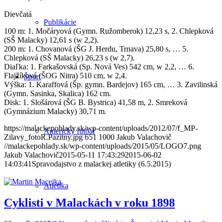
Dievčatá
Publikácie
100 m: 1. Močáryová (Gymn. Ružomberok) 12,23 s, 2. Chlepková
(SŠ Malacky) 12,61 s (w 2,2).
200 m: 1. Chovanová (ŠG J. Herdu, Trnava) 25,80 s, … 5.
Chlepková (SŠ Malacky) 26,23 s (w 2,7).
Diaľka: 1. Farkašovská (Sp. Nová Ves) 542 cm, w 2,2, … 6.
Flajžíková (ŠOG Nitra) 510 cm, w 2,4.
Šport
Výška: 1. Karaffová (Šp. gymn. Bardejov) 165 cm, … 3. Zavilinská
(Gymn. Sasinka, Skalica) 162 cm.
Disk: 1. Slošárová (ŠG B. Bystrica) 41,58 m, 2. Smreková
(Gymnázium Malacky) 30,71 m.
https://malackepohlady.sk/wp-content/uploads/2012/07/f_MP-
Americký futbal
Zilavy_fotoR.Pazitny.jpg
651
1000
Jakub Valachovič
//malackepohlady.sk/wp-content/uploads/2015/05/LOGO7.png
Jakub Valachovič
2015-05-11 17:43:29
2015-06-02
14:03:41
Spravodajstvo z malackej atletiky (6.5.2015)
Atletika
Cyklisti v Malackách v roku 1898