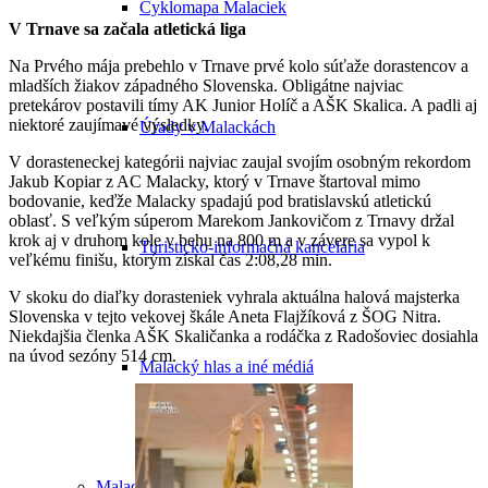
Cyklomapa Malaciek
V Trnave sa začala atletická liga
Na Prvého mája prebehlo v Trnave prvé kolo súťaže dorastencov a
mladších žiakov západného Slovenska. Obligátne najviac
pretekárov postavili tímy AK Junior Holíč a AŠK Skalica. A padli aj
niektoré zaujímavé výsledky.
Úrady v Malackách
V dorasteneckej kategórii najviac zaujal svojím osobným rekordom
Jakub Kopiar z AC Malacky, ktorý v Trnave štartoval mimo
bodovanie, keďže Malacky spadajú pod bratislavskú atletickú
oblasť. S veľkým súperom Marekom Jankovičom z Trnavy držal
krok aj v druhom kole v behu na 800 m a v závere sa vypol k
Turisticko-informačná kancelária
veľkému finišu, ktorým získal čas 2:08,28 min.
V skoku do diaľky dorasteniek vyhrala aktuálna halová majsterka
Slovenska v tejto vekovej škále Aneta Flajžíková z ŠOG Nitra.
Niekdajšia členka AŠK Skaličanka a rodáčka z Radošoviec dosiahla
na úvod sezóny 514 cm.
Malacký hlas a iné médiá
Malacky a okolie