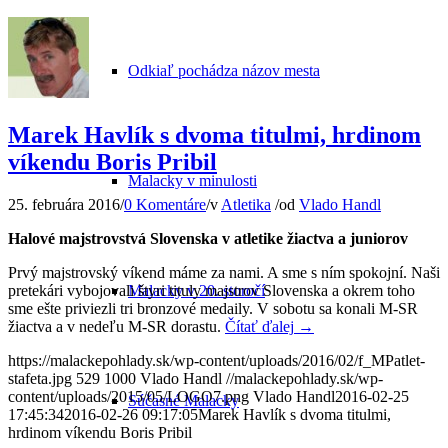
Odkiaľ pochádza názov mesta
Marek Havlík s dvoma titulmi, hrdinom
víkendu Boris Pribil
Malacky v minulosti
25. februára 2016
/
0 Komentáre
/
v
Atletika
/
od
Vlado Handl
Halové majstrovstvá Slovenska v atletike žiactva a juniorov
Prvý majstrovský víkend máme za nami. A sme s ním spokojní. Naši
pretekári vybojovali štyri tituly majstrov Slovenska a okrem toho
Malacky v 20. storočí
sme ešte priviezli tri bronzové medaily. V sobotu sa konali M-SR
žiactva a v nedeľu M-SR dorastu.
Čítať ďalej
→
https://malackepohlady.sk/wp-content/uploads/2016/02/f_MPatlet-
stafeta.jpg
529
1000
Vlado Handl
//malackepohlady.sk/wp-
content/uploads/2015/05/LOGO7.png
Vlado Handl
2016-02-25
Súčasné Malacky
17:45:34
2016-02-26 09:17:05
Marek Havlík s dvoma titulmi,
hrdinom víkendu Boris Pribil