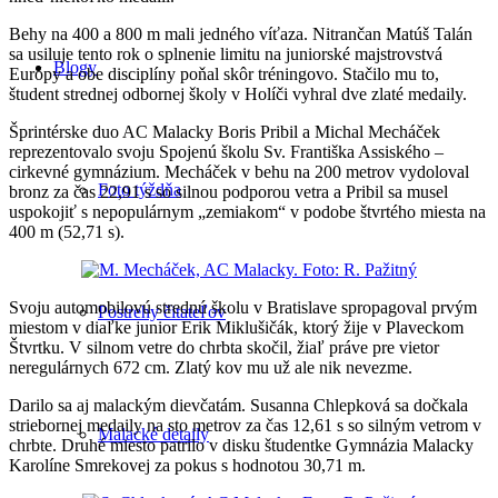
Behy na 400 a 800 m mali jedného víťaza. Nitrančan Matúš Talán
sa usiluje tento rok o splnenie limitu na juniorské majstrovstvá
Blogy
Európy a obe disciplíny poňal skôr tréningovo. Stačilo mu to,
študent strednej odbornej školy v Holíči vyhral dve zlaté medaily.
Šprintérske duo AC Malacky Boris Pribil a Michal Mecháček
reprezentovalo svoju Spojenú školu Sv. Františka Assiského –
cirkevné gymnázium. Mecháček v behu na 200 metrov vydoloval
Foto týždňa
bronz za čas 22,91 s so silnou podporou vetra a Pribil sa musel
uspokojiť s nepopulárnym „zemiakom“ v podobe štvrtého miesta na
400 m (52,71 s).
Svoju automobilovú strednú školu v Bratislave spropagoval prvým
Postrehy čitateľov
miestom v diaľke junior Erik Miklušičák, ktorý žije v Plaveckom
Štvrtku. V silnom vetre do chrbta skočil, žiaľ práve pre vietor
neregulárnych 672 cm. Zlatý kov mu už ale nik nevezme.
Darilo sa aj malackým dievčatám. Susanna Chlepková sa dočkala
striebornej medaily na sto metrov za čas 12,61 s so silným vetrom v
Malacké detaily
chrbte. Druhé miesto patrilo v disku študentke Gymnázia Malacky
Karolíne Smrekovej za pokus s hodnotou 30,71 m.