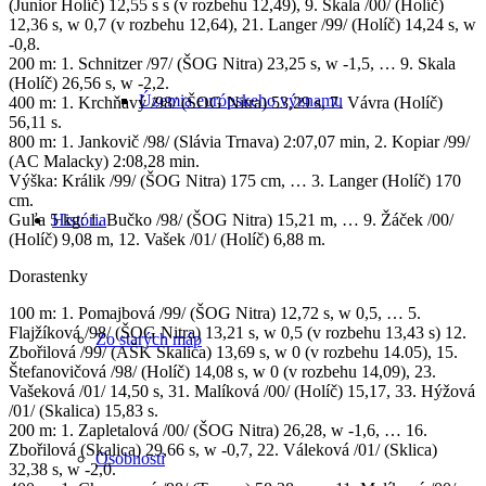
(Junior Holíč) 12,55 s s (v rozbehu 12,49), 9. Skala /00/ (Holíč)
12,36 s, w 0,7 (v rozbehu 12,64), 21. Langer /99/ (Holíč) 14,24 s, w
-0,8.
200 m: 1. Schnitzer /97/ (ŠOG Nitra) 23,25 s, w -1,5, … 9. Skala
(Holíč) 26,56 s, w -2,2.
Územia európskeho významu
400 m: 1. Krchňavý /98/ (ŠOG Nitra) 53,29 s, 7. Vávra (Holíč)
56,11 s.
800 m: 1. Jankovič /98/ (Slávia Trnava) 2:07,07 min, 2. Kopiar /99/
(AC Malacky) 2:08,28 min.
Výška: Králik /99/ (ŠOG Nitra) 175 cm, … 3. Langer (Holíč) 170
cm.
História
Guľa 5 kg: 1. Bučko /98/ (ŠOG Nitra) 15,21 m, … 9. Žáček /00/
(Holíč) 9,08 m, 12. Vašek /01/ (Holíč) 6,88 m.
Dorastenky
100 m: 1. Pomajbová /99/ (ŠOG Nitra) 12,72 s, w 0,5, … 5.
Flajžíková /98/ (ŠOG Nitra) 13,21 s, w 0,5 (v rozbehu 13,43 s) 12.
Zo starých máp
Zbořilová /99/ (AŠK Skalica) 13,69 s, w 0 (v rozbehu 14.05), 15.
Štefanovičová /98/ (Holíč) 14,08 s, w 0 (v rozbehu 14,09), 23.
Vašeková /01/ 14,50 s, 31. Malíková /00/ (Holíč) 15,17, 33. Hýžová
/01/ (Skalica) 15,83 s.
200 m: 1. Zapletalová /00/ (ŠOG Nitra) 26,28, w -1,6, … 16.
Zbořilová (Skalica) 29,66 s, w -0,7, 22. Váleková /01/ (Sklica)
Osobnosti
32,38 s, w -2,0.