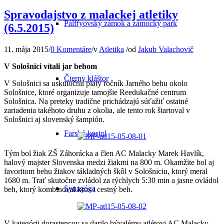
Spravodajstvo z malackej atletiky
Pálffyovský zámok a zámocký park
(6.5.2015)
11. mája 2015
/
0 Komentáre
/
v
Atletika
/
od
Jakub Valachovič
V Sološnici vítali jar behom
Čierny kláštor
V Sološnici sa uskutočnil piaty ročník Jarného behu okolo
Sološnice, ktoré organizuje tamojšie Reedukačné centrum
Sološnica. Na preteky tradične prichádzajú súťažiť ostatné
zariadenia takéhoto druhu z okolia, ale tento rok štartoval v
Sološnici aj slovenský šampión.
Farský kostol
Tým bol žiak ZŠ Záhorácka a člen AC Malacky Marek Havlík,
halový majster Slovenska medzi žiakmi na 800 m. Okamžite bol aj
favoritom behu žiakov tákladných škôl v Sološniciu, ktorý meral
1680 m. Trať skutočne zvládol za rýchlych 5:30 min a jasne ovládol
Synagóga
beh, ktorý kombinoval kros i cestný beh.
V kategórii dorastencov sa darilo bývalému atlétovi AC Malacky