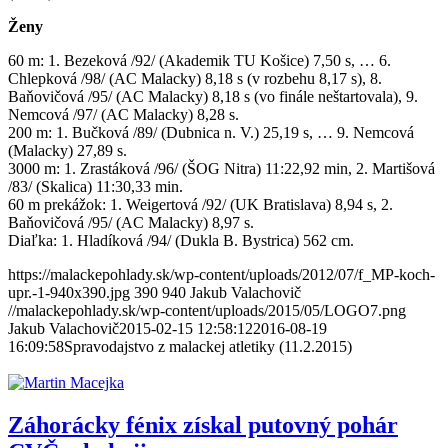
Ženy
60 m: 1. Bezeková /92/ (Akademik TU Košice) 7,50 s, … 6.
Chlepková /98/ (AC Malacky) 8,18 s (v rozbehu 8,17 s), 8.
Baňovičová /95/ (AC Malacky) 8,18 s (vo finále neštartovala), 9.
Nemcová /97/ (AC Malacky) 8,28 s.
200 m: 1. Bučková /89/ (Dubnica n. V.) 25,19 s, … 9. Nemcová
(Malacky) 27,89 s.
3000 m: 1. Zrastáková /96/ (ŠOG Nitra) 11:22,92 min, 2. Martišová
/83/ (Skalica) 11:30,33 min.
60 m prekážok: 1. Weigertová /92/ (UK Bratislava) 8,94 s, 2.
Baňovičová /95/ (AC Malacky) 8,97 s.
Diaľka: 1. Hladíková /94/ (Dukla B. Bystrica) 562 cm.
https://malackepohlady.sk/wp-content/uploads/2012/07/f_MP-koch-
upr.-1-940x390.jpg
390
940
Jakub Valachovič
//malackepohlady.sk/wp-content/uploads/2015/05/LOGO7.png
Jakub Valachovič
2015-02-15 12:58:12
2016-08-19
16:09:58
Spravodajstvo z malackej atletiky (11.2.2015)
Záhorácky fénix získal putovný pohár