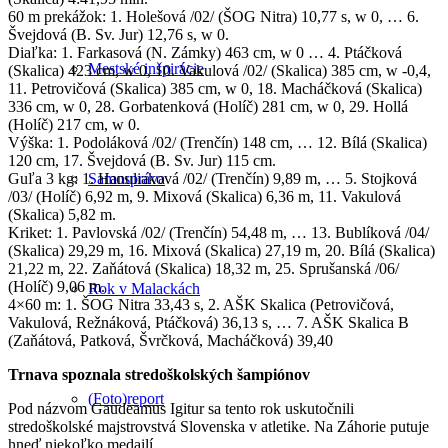
60 m prekážok: 1. Holešová /02/ (ŠOG Nitra) 10,77 s, w 0, … 6.
Švejdová (B. Sv. Jur) 12,76 s, w 0.
Diaľka: 1. Farkasová (N. Zámky) 463 cm, w 0 … 4. Ptáčková
Mestské inšpirácie
(Skalica) 423 cm, w 0, 10. Vakulová /02/ (Skalica) 385 cm, w -0,4,
11. Petrovičová (Skalica) 385 cm, w 0, 18. Macháčková (Skalica)
336 cm, w 0, 28. Gorbatenková (Holíč) 281 cm, w 0, 29. Hollá
(Holíč) 217 cm, w 0.
Výška: 1. Podoláková /02/ (Trenčín) 148 cm, … 12. Bílá (Skalica)
120 cm, 17. Švejdová (B. Sv. Jur) 115 cm.
Samospráva
Guľa 3 kg: 1. Hanuliaková /02/ (Trenčín) 9,89 m, … 5. Stojková
/03/ (Holíč) 6,92 m, 9. Mixová (Skalica) 6,36 m, 11. Vakulová
(Skalica) 5,82 m.
Kriket: 1. Pavlovská /02/ (Trenčín) 54,48 m, … 13. Bublíková /04/
(Skalica) 29,29 m, 16. Mixová (Skalica) 27,19 m, 20. Bílá (Skalica)
21,22 m, 22. Zaňátová (Skalica) 18,32 m, 25. Sprušanská /06/
(Holíč) 9,06 m.
Rok v Malackách
4×60 m: 1. ŠOG Nitra 33,43 s, 2. AŠK Skalica (Petrovičová,
Vakulová, Režnáková, Ptáčková) 36,13 s, … 7. AŠK Skalica B
(Zaňátová, Patková, Švrčková, Macháčková) 39,40
Trnava spoznala stredoškolských šampiónov
(Foto)report
Pod názvom Gaudeamus Igitur sa tento rok uskutočnili
stredoškolské majstrovstvá Slovenska v atletike. Na Záhorie putuje
hneď niekoľko medailí.