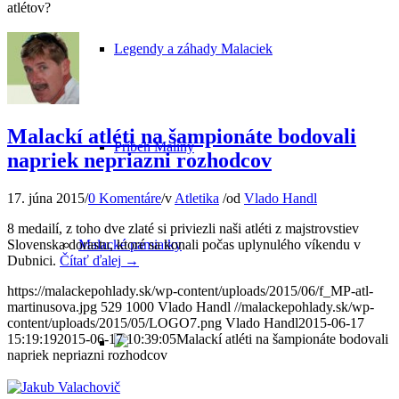
atlétov?
Legendy a záhady Malaciek
Malackí atléti na šampionáte bodovali
Príbeh Maliny
napriek nepriazni rozhodcov
17. júna 2015
/
0 Komentáre
/
v
Atletika
/
od
Vlado Handl
8 medailí, z toho dve zlaté si priviezli naši atléti z majstrovstiev
Malacké pamiatky
Slovenska dorastu, ktoré sa konali počas uplynulého víkendu v
Dubnici.
Čítať ďalej
→
https://malackepohlady.sk/wp-content/uploads/2015/06/f_MP-atl-
martinusova.jpg
529
1000
Vlado Handl
//malackepohlady.sk/wp-
content/uploads/2015/05/LOGO7.png
Vlado Handl
2015-06-17
15:19:19
2015-06-17 10:39:05
Malackí atléti na šampionáte bodovali
napriek nepriazni rozhodcov