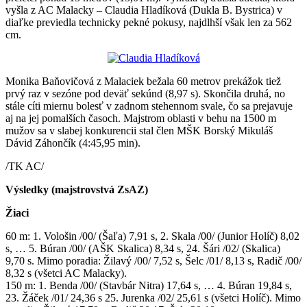
vyšla z AC Malacky – Claudia Hladíková (Dukla B. Bystrica) v
diaľke previedla technicky pekné pokusy, najdlhší však len za 562
cm.
Monika Baňovičová z Malaciek bežala 60 metrov prekážok tiež
prvý raz v sezóne pod deväť sekúnd (8,97 s). Skončila druhá, no
stále cíti miernu bolesť v zadnom stehennom svale, čo sa prejavuje
aj na jej pomalších časoch. Majstrom oblasti v behu na 1500 m
mužov sa v slabej konkurencii stal člen MŠK Borský Mikuláš
Dávid Záhončík (4:45,95 min).
/TK AC/
Výsledky (majstrovstvá ZsAZ)
Žiaci
60 m: 1. Vološin /00/ (Šaľa) 7,91 s, 2. Skala /00/ (Junior Holíč) 8,02
s, … 5. Búran /00/ (AŠK Skalica) 8,34 s, 24. Šári /02/ (Skalica)
9,70 s. Mimo poradia: Žilavý /00/ 7,52 s, Šelc /01/ 8,13 s, Radič /00/
8,32 s (všetci AC Malacky).
150 m: 1. Benda /00/ (Stavbár Nitra) 17,64 s, … 4. Búran 19,84 s,
23. Žáček /01/ 24,36 s 25. Jurenka /02/ 25,61 s (všetci Holíč). Mimo