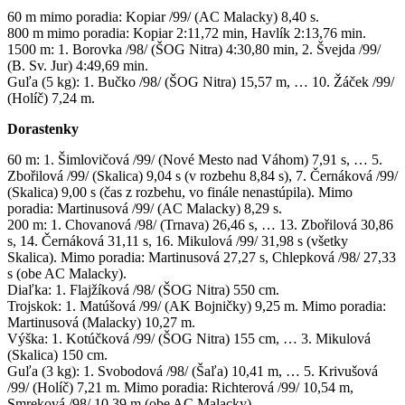
60 m mimo poradia: Kopiar /99/ (AC Malacky) 8,40 s.
800 m mimo poradia: Kopiar 2:11,72 min, Havlík 2:13,76 min.
1500 m: 1. Borovka /98/ (ŠOG Nitra) 4:30,80 min, 2. Švejda /99/
(B. Sv. Jur) 4:49,69 min.
Guľa (5 kg): 1. Bučko /98/ (ŠOG Nitra) 15,57 m, … 10. Žáček /99/
(Holíč) 7,24 m.
Dorastenky
60 m: 1. Šimlovičová /99/ (Nové Mesto nad Váhom) 7,91 s, … 5.
Zbořilová /99/ (Skalica) 9,04 s (v rozbehu 8,84 s), 7. Černáková /99/
(Skalica) 9,00 s (čas z rozbehu, vo finále nenastúpila). Mimo
poradia: Martinusová /99/ (AC Malacky) 8,29 s.
200 m: 1. Chovanová /98/ (Trnava) 26,46 s, … 13. Zbořilová 30,86
s, 14. Černáková 31,11 s, 16. Mikulová /99/ 31,98 s (všetky
Skalica). Mimo poradia: Martinusová 27,27 s, Chlepková /98/ 27,33
s (obe AC Malacky).
Diaľka: 1. Flajžíková /98/ (ŠOG Nitra) 550 cm.
Trojskok: 1. Matúšová /99/ (AK Bojničky) 9,25 m. Mimo poradia:
Martinusová (Malacky) 10,27 m.
Výška: 1. Kotúčková /99/ (ŠOG Nitra) 155 cm, … 3. Mikulová
(Skalica) 150 cm.
Guľa (3 kg): 1. Svobodová /98/ (Šaľa) 10,41 m, … 5. Krivušová
/99/ (Holíč) 7,21 m. Mimo poradia: Richterová /99/ 10,54 m,
Smreková /98/ 10,39 m (obe AC Malacky).