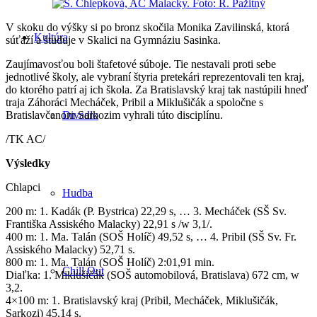
V skoku do výšky si po bronz skočila Monika Zavilinská, ktorá
Kultúra
súťaží a študuje v Skalici na Gymnáziu Sasinka.
Zaujímavosťou boli štafetové súboje. Tie nestavali proti sebe
jednotlivé školy, ale vybraní štyria pretekári reprezentovali ten kraj,
do ktorého patrí aj ich škola. Za Bratislavský kraj tak nastúpili hneď
traja Záhoráci Mecháček, Pribil a Miklušičák a spoločne s
Divadlo
Bratislavčanom Sarkozim vyhrali túto disciplínu.
/TK AC/
Výsledky
Chlapci
Hudba
200 m: 1. Kadák (P. Bystrica) 22,29 s, … 3. Mecháček (SŠ Sv.
Františka Assiského Malacky) 22,91 s /w 3,1/.
400 m: 1. Ma. Talán (SOŠ Holíč) 49,52 s, … 4. Pribil (SŠ Sv. Fr.
Assiského Malacky) 52,71 s.
800 m: 1. Ma. Talán (SOŠ Holíč) 2:01,91 min.
Chill Out
Diaľka: 1. Miklušičák (SOŠ automobilová, Bratislava) 672 cm, w
3,2.
4×100 m: 1. Bratislavský kraj (Pribil, Mecháček, Miklušičák,
Sarkozi) 45,14 s.