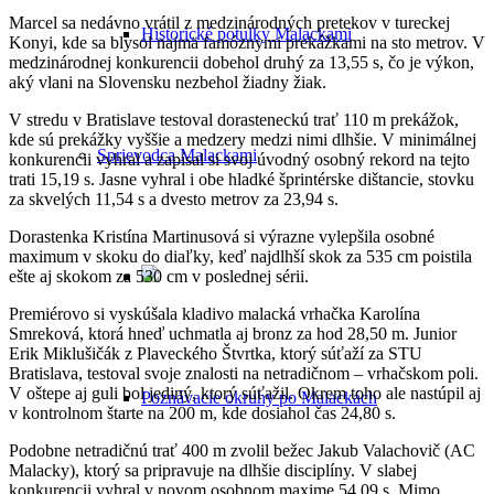
Marcel sa nedávno vrátil z medzinárodných pretekov v tureckej
Historické potulky Malackami
Konyi, kde sa blysol najmä famóznymi prekážkami na sto metrov. V
medzinárodnej konkurencii dobehol druhý za 13,55 s, čo je výkon,
aký vlani na Slovensku nezbehol žiadny žiak.
V stredu v Bratislave testoval dorasteneckú trať 110 m prekážok,
kde sú prekážky vyššie a medzery medzi nimi dlhšie. V minimálnej
Sprievodca Malackami
konkurencii vyhral a zapísal si svoj úvodný osobný rekord na tejto
trati 15,19 s. Jasne vyhral i obe hladké šprintérske dištancie, stovku
za skvelých 11,54 s a dvesto metrov za 23,94 s.
Dorastenka Kristína Martinusová si výrazne vylepšila osobné
maximum v skoku do diaľky, keď najdlhší skok za 535 cm poistila
ešte aj skokom za 530 cm v poslednej sérii.
Premiérovo si vyskúšala kladivo malacká vrhačka Karolína
Smreková, ktorá hneď uchmatla aj bronz za hod 28,50 m. Junior
Erik Miklušičák z Plaveckého Štvrtka, ktorý súťaží za STU
Bratislava, testoval svoje znalosti na netradičnom – vrhačskom poli.
V oštepe aj guli bol jediný, ktorý súťažil. Okrem toho ale nastúpil aj
Poznávacie okruhy po Malackách
v kontrolnom štarte na 200 m, kde dosiahol čas 24,80 s.
Podobne netradičnú trať 400 m zvolil bežec Jakub Valachovič (AC
Malacky), ktorý sa pripravuje na dlhšie disciplíny. V slabej
konkurencii vyhral v novom osobnom maxime 54,09 s. Mimo