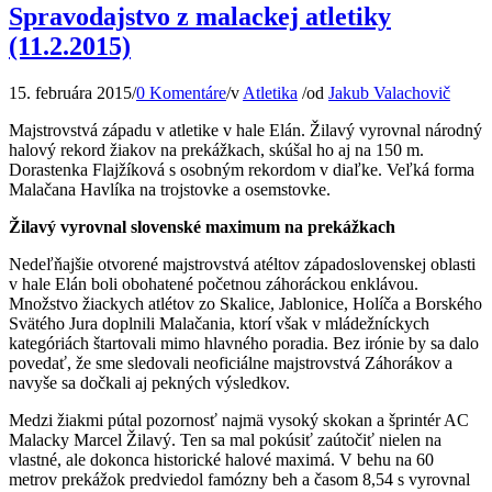
Spravodajstvo z malackej atletiky
(11.2.2015)
15. februára 2015
/
0 Komentáre
/
v
Atletika
/
od
Jakub Valachovič
Majstrovstvá západu v atletike v hale Elán. Žilavý vyrovnal národný
halový rekord žiakov na prekážkach, skúšal ho aj na 150 m.
Dorastenka Flajžíková s osobným rekordom v diaľke. Veľká forma
Malačana Havlíka na trojstovke a osemstovke.
Žilavý vyrovnal slovenské maximum na prekážkach
Nedeľňajšie otvorené majstrovstvá atéltov západoslovenskej oblasti
v hale Elán boli obohatené početnou záhoráckou enklávou.
Množstvo žiackych atlétov zo Skalice, Jablonice, Holíča a Borského
Svätého Jura doplnili Malačania, ktorí však v mládežníckych
kategóriách štartovali mimo hlavného poradia. Bez irónie by sa dalo
povedať, že sme sledovali neoficiálne majstrovstvá Záhorákov a
navyše sa dočkali aj pekných výsledkov.
Medzi žiakmi pútal pozornosť najmä vysoký skokan a šprintér AC
Malacky Marcel Žilavý. Ten sa mal pokúsiť zaútočiť nielen na
vlastné, ale dokonca historické halové maximá. V behu na 60
metrov prekážok predviedol famózny beh a časom 8,54 s vyrovnal