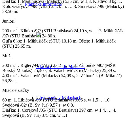
Diaľka: 1. Martinusová (Malacky) 535 cm, w 1,8. Kladivo 3 kg: 1.
Praktické informácie
Kolozsváryová /98/ (Vital) 35,70 m, … 3. Smreková /98/ (Malacky)
28,50 m.
Juniori
200 m: 1. Klinko /97/ (STU Bratislava) 24,19 s, w … 3. Miklušičák
/97/ (STU Bratislava) 24,80 s.
Guľa 6 kg: 1. Miklušičák (STU) 10,18 m. Oštep: 1. Miklušičák
(STU) 25,65 m.
Muži
200 m: 1. Rigler /94/ (Vital) 23,21 s, … 3. Záhončík /90/ (MŠK
Ako sa dostať do Malaciek
Borský Mikuláš) 25,40 s, 4. Valachovič /85/ (Malacky) 25,89 s.
400 m: 1. Valachovič (Malacky) 54,09 s, 2. Záhončík (B. Mikuláš)
56,28 s.
Mladšie žiačky
Ubytovanie v Malackách
60 m: 1. Libičová /03/ (STU Bratislava) 9,06 s, w 1,5 … 10.
Švejdová /02/ (B. Sv. Jur) 9,57 s, w 0,8.
Diaľka: 1. Čorejová /05/ (STU Bratislava) 397 cm, w 1,4, … 4.
Švejdová (B. Sv. Jur) 375 cm, w 1,1.