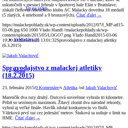
uskutočnili v mesiaci február v športovej hale Elán v Bratislave,
Tip na výlet
získali členovia Atletického klubu AC Malacky dovedna 18 medailí
(5 zlatých, 4 strieborné a 9 bronzových).
Čítať ďalej
→
https://malackepohlady.sk/wp-content/uploads/2012/07/f_MP-atl15-
03-06.jpg
650
1000
Vlado Handl
//malackepohlady.sk/wp-
content/uploads/2015/05/LOGO7.png
Vlado Handl
2015-03-06
Vyhľadávanie
19:20:44
2019-01-25 13:01:32
Spravodajstvo z malackej atletiky
(6.3.2015)
Spravodajstvo z malackej atletiky
Menu
(18.2.2015)
23. februára 2015
/
0 Komentáre
/
v
Atletika
/
od
Jakub Valachovič
Marenčík dva razy druhý. Durcová suverénne vyhrala tri kilometre.
Pribil so sezónnym maximom. Žilavý zlomil dva národné rekordy,
vyhral aj veľké finále. Havlík zdolal konkurenciu vo finiši.
Váleková prvý raz cez jedenásť metrov. Štuková sa usiluje o limit na
HME.
Čítať ďalej
→
https://malackepohlady.sk/wp-content/uploads/2012/07/f_MP-