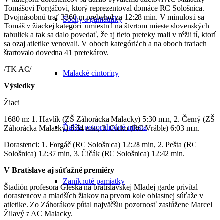
Tomášovi Forgáčovi, ktorý reprezentoval domáce RC Sološnica.
Dvojnásobnú trať 3360 m prebehol za 12:28 min. V minulosti sa
Sochy a pamätníky
Tomáš v žiackej kategórii umiestnil na štvrtom mieste slovenských
tabuliek a tak sa dalo povedať, že aj tieto preteky mali v réžii tí, ktorí
sa ozaj atletike venovali. V oboch kategóriách a na oboch tratiach
štartovalo dovedna 41 pretekárov.
/TK AC/
Malacké cintoríny
Výsledky
Žiaci
1680 m: 1. Havlík (ZŠ Záhorácka Malacky) 5:30 min, 2. Černý (ZŠ
Ďalšie pozoruhodné miesta
Záhorácka Malacky) 5:54 min, 3. Cicko (RC Vráble) 6:03 min.
Dorastenci: 1. Forgáč (RC Sološnica) 12:28 min, 2. Pešta (RC
Sološnica) 12:37 min, 3. Čičák (RC Sološnica) 12:42 min.
V Bratislave aj súťažné premiéry
Zaniknuté pamiatky
Štadión profesora Gleska na bratislavskej Mladej garde privítal
dorastencov a mladších žiakov na prvom kole oblastnej súťaže v
atletike. Zo Záhorákov pútal najväčšiu pozornosť zaslúžene Marcel
Žilavý z AC Malacky.