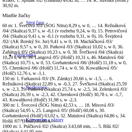
Kriket: 1. Spišiak /02/ (Galanta) 49,42 m, … 14. K. Jurenka (Holíč)
30,92 m.
Mladšie žiačky
Stroj času
60 m: 1. Švecová /03/ (ŠOG Nitra) 8,29 s, w 0, … 14. Režnáková
/04/ (Skalica) 9,37 s, w -0,1 (v rozbehu 9,24, w 0), 15. Petrovičová
/04/ (Skalica) 9,41 s, w -0,1 (v rozbehu 9,31, w 0), 16. Švejdová
/02/ (AK Borský Sv. Jur) 9,41 s, w 0, 18. Macháčková /03/
(Skalica) 9,57 s, w 0, 20. Patková /03/ (Skalica) 10,02 s, w 0, 36.
Zaňátová /05/ (Skalica) 10,23 s, w 0, 38. Švrčková /04/ (Skalica)
Publicistika
10,29 s, w 0, 39. Langová /05/ (Holíč) 10,31 s, 46. Matulová /04/
(Skalica) 10,75 s, w 0, 53. Gorbatenková /06/ (Holíč) 11,18 s, w 0,
55. Chrenková /06/ (Holíč) 11,74 s, w 0, 56. Kowaliková /05/
(Holíč) 12,76 s, w -1,1.
150 m: 1. Farkasová /03/ (N. Zámky) 20,66 s, w -1,5, … 6.
Režnáková (Skalica) 22,89 s, w -0,3, 27. Švrčková (Skalica) 25,59
Rozhovory
s, w -2,3, 29. Patková (Skalica) 25,74 s, w -2,5, 34. Zelenková /03/
(Skalica) 26,59 s, w -2,3, 42. Chrenková (Holíč) 30,78 s, w -1,7,
43. Kowaliková (Holíč) 31,98 s, w -2,3.
300 m: 1. Švecová (ŠOG Nitra) 42,53 s, … 18. Mixová /03/
(Skalica) 54,95 s, 25. Langová /05/ (Holíč) 60,08 s, 30.
Gorbatenková (Holíč) 63,02 s, 32. Matulová (Skalica) 64,86 s, 34.
Komentáre a názory
Hollá /07/ (Holíč) 81,09 s.
1000 m: 1. Ptáčková /02/ (Skalica) 3:43,68 min, … 5. Bílá /02/
(Skalica) 4:41,95 min.