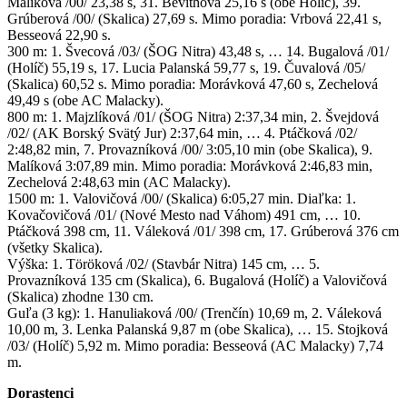
Malíková /00/ 23,38 s, 31. Bevithová 25,16 s (obe Holíč), 39.
Grúberová /00/ (Skalica) 27,69 s. Mimo poradia: Vrbová 22,41 s,
Besseová 22,90 s.
300 m: 1. Švecová /03/ (ŠOG Nitra) 43,48 s, … 14. Bugalová /01/
(Holíč) 55,19 s, 17. Lucia Palanská 59,77 s, 19. Čuvalová /05/
(Skalica) 60,52 s. Mimo poradia: Morávková 47,60 s, Zechelová
49,49 s (obe AC Malacky).
800 m: 1. Majzlíková /01/ (ŠOG Nitra) 2:37,34 min, 2. Švejdová
/02/ (AK Borský Svätý Jur) 2:37,64 min, … 4. Ptáčková /02/
2:48,82 min, 7. Provazníková /00/ 3:05,10 min (obe Skalica), 9.
Malíková 3:07,89 min. Mimo poradia: Morávková 2:46,83 min,
Zechelová 2:48,63 min (AC Malacky).
1500 m: 1. Valovičová /00/ (Skalica) 6:05,27 min. Diaľka: 1.
Kovačovičová /01/ (Nové Mesto nad Váhom) 491 cm, … 10.
Ptáčková 398 cm, 11. Váleková /01/ 398 cm, 17. Grúberová 376 cm
(všetky Skalica).
Výška: 1. Töröková /02/ (Stavbár Nitra) 145 cm, … 5.
Provazníková 135 cm (Skalica), 6. Bugalová (Holíč) a Valovičová
(Skalica) zhodne 130 cm.
Guľa (3 kg): 1. Hanuliaková /00/ (Trenčín) 10,69 m, 2. Váleková
10,00 m, 3. Lenka Palanská 9,87 m (obe Skalica), … 15. Stojková
/03/ (Holíč) 5,92 m. Mimo poradia: Besseová (AC Malacky) 7,74
m.
Dorastenci