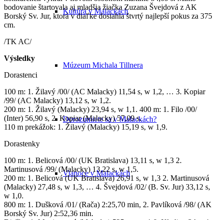
bodovanie štartovala aj mladšia žiačka Zuzana Švejdová z AK
Kultúra v Malackách
Borský Sv. Jur, ktorá v diaľke dosiahla štvrtý najlepší pokus za 375
cm.
/TK AC/
Výsledky
Múzeum Michala Tillnera
Dorastenci
100 m: 1. Žilavý /00/ (AC Malacky) 11,54 s, w 1,2, … 3. Kopiar
/99/ (AC Malacky) 13,12 s, w 1,2.
200 m: 1. Žilavý (Malacky) 23,94 s, w 1,1. 400 m: 1. Filo /00/
(Inter) 56,90 s, 2. Kopiar (Malacky) 57,09 s.
Dorozumiete sa v Malackách?
110 m prekážok: 1. Žilavý (Malacky) 15,19 s, w 1,9.
Dorastenky
100 m: 1. Belicová /00/ (UK Bratislava) 13,11 s, w 1,3 2.
Martinusová /99/ (Malacky) 13,22 s, w 1,5.
Vianoce v Malackách
200 m: 1. Belicová (UK Bratislava) 26,91 s, w 1,3 2. Martinusová
(Malacky) 27,48 s, w 1,3, … 4. Švejdová /02/ (B. Sv. Jur) 33,12 s,
w 1,0.
800 m: 1. Dušková /01/ (Rača) 2:25,70 min, 2. Pavlíková /98/ (AK
Borský Sv. Jur) 2:52,36 min.