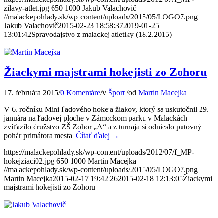
zilavy-atlet.jpg
650
1000
Jakub Valachovič
//malackepohlady.sk/wp-content/uploads/2015/05/LOGO7.png
Jakub Valachovič
2015-02-23 18:58:37
2019-01-25
13:01:42
Spravodajstvo z malackej atletiky (18.2.2015)
Žiackymi majstrami hokejisti zo Zohoru
17. februára 2015
/
0 Komentáre
/
v
Šport
/
od
Martin Macejka
V 6. ročníku Mini ľadového hokeja žiakov, ktorý sa uskutočnil 29.
januára na ľadovej ploche v Zámockom parku v Malackách
zvíťazilo družstvo ZŠ Zohor „A“ a z turnaja si odnieslo putovný
pohár primátora mesta.
Čítať ďalej
→
https://malackepohlady.sk/wp-content/uploads/2012/07/f_MP-
hokejziaci02.jpg
650
1000
Martin Macejka
//malackepohlady.sk/wp-content/uploads/2015/05/LOGO7.png
Martin Macejka
2015-02-17 19:42:26
2015-02-18 12:13:05
Žiackymi
majstrami hokejisti zo Zohoru