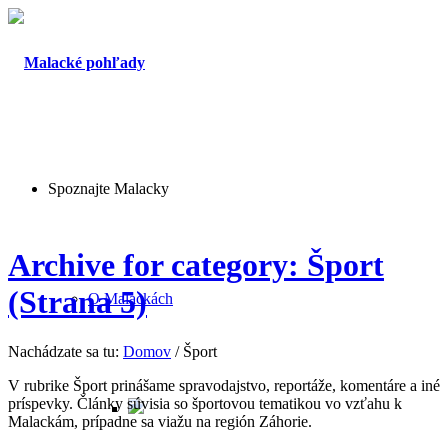
Spoznajte Malacky
Archive for category: Šport
(Strana 5)
O Malackách
Nachádzate sa tu:
Domov
/
Šport
V rubrike Šport prinášame spravodajstvo, reportáže, komentáre a iné
príspevky. Články súvisia so športovou tematikou vo vzťahu k
Malackám, prípadne sa viažu na región Záhorie.