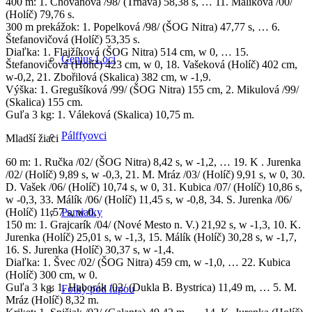
400 m: 1. Chovanová /98/ (Trnava) 58,38 s, … 11. Malíková /00/
(Holíč) 79,76 s.
300 m prekážok: 1. Popelková /98/ (ŠOG Nitra) 47,77 s, … 6.
Štefanovičová (Holíč) 53,35 s.
Diaľka: 1. Flajžíková (ŠOG Nitra) 514 cm, w 0, … 15.
Genius Loci
Štefanovičová (Holíč) 423 cm, w 0, 18. Vašeková (Holíč) 402 cm,
w-0,2, 21. Zbořilová (Skalica) 382 cm, w -1,9.
Výška: 1. Gregušíková /99/ (ŠOG Nitra) 155 cm, 2. Mikulová /99/
(Skalica) 155 cm.
Guľa 3 kg: 1. Váleková (Skalica) 10,75 m.
Pálffyovci
Mladší žiaci
60 m: 1. Ručka /02/ (ŠOG Nitra) 8,42 s, w -1,2, … 19. K . Jurenka
/02/ (Holíč) 9,89 s, w -0,3, 21. M. Mráz /03/ (Holíč) 9,91 s, w 0, 30.
D. Vašek /06/ (Holíč) 10,74 s, w 0, 31. Kubica /07/ (Holíč) 10,86 s,
w -0,3, 33. Málík /06/ (Holíč) 11,45 s, w -0,8, 34. S. Jurenka /06/
Pamiatky
(Holíč) 11,57 s, w 0.
150 m: 1. Grajcarík /04/ (Nové Mesto n. V.) 21,92 s, w -1,3, 10. K.
Jurenka (Holíč) 25,01 s, w -1,3, 15. Málík (Holíč) 30,28 s, w -1,7,
16. S. Jurenka (Holíč) 30,37 s, w -1,4.
Diaľka: 1. Švec /02/ (ŠOG Nitra) 459 cm, w -1,0, … 22. Kubica
(Holíč) 300 cm, w 0.
Guľa 3 kg: 1. Haborák /02/ (Dukla B. Bystrica) 11,49 m, … 5. M.
Fotky pod lupou
Mráz (Holíč) 8,32 m.