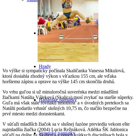
Hrady
Vo výške si sympaticky počínala Skaličanka Vanessa Mikulová,
ktorá dosiahla zhodný výkon s víťazkou 155 cm, ale vďaka
horšiemu zápisu a oprave na výške 145 cm skončila druhá.
Vo vrhu guľou si už minuloročná suverénka medzi mladšími
žiačkami Natália Váleková (Skalica) musí zvykať na staršie súperky.
Habánske pamiatky
Guľa má však stále rovnakú hmotnosť a v úvodných pretekoch sa
Natálii podarilo vrhnúť slušných 10,75 m, čo stačilo bezpečne na
prvé miesto medzi dorastenkami.
V súťaži mladších žiačok sa v slušnej fazóne previedla vekom ešte
najmladšia žiačka (2004) Lucia Režnáková. Atlétka ŠK Jablonica
Vojenské pamiatky
súťaží na dráhe za Skalicu a v oboch krátkych disciplínach bola v