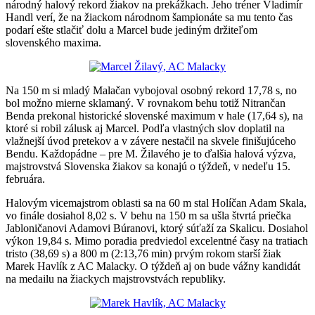
národný halový rekord žiakov na prekážkach. Jeho tréner Vladimír
Handl verí, že na žiackom národnom šampionáte sa mu tento čas
podarí ešte stlačiť dolu a Marcel bude jediným držiteľom
slovenského maxima.
Na 150 m si mladý Malačan vybojoval osobný rekord 17,78 s, no
bol možno mierne sklamaný. V rovnakom behu totiž Nitrančan
Benda prekonal historické slovenské maximum v hale (17,64 s), na
ktoré si robil zálusk aj Marcel. Podľa vlastných slov doplatil na
vlažnejší úvod pretekov a v závere nestačil na skvele finišujúceho
Bendu. Každopádne – pre M. Žilavého je to ďalšia halová výzva,
majstrovstvá Slovenska žiakov sa konajú o týždeň, v nedeľu 15.
februára.
Halovým vicemajstrom oblasti sa na 60 m stal Holíčan Adam Skala,
vo finále dosiahol 8,02 s. V behu na 150 m sa ušla štvrtá priečka
Jabloničanovi Adamovi Búranovi, ktorý súťaží za Skalicu. Dosiahol
výkon 19,84 s. Mimo poradia predviedol excelentné časy na tratiach
tristo (38,69 s) a 800 m (2:13,76 min) prvým rokom starší žiak
Marek Havlík z AC Malacky. O týždeň aj on bude vážny kandidát
na medailu na žiackych majstrovstvách republiky.