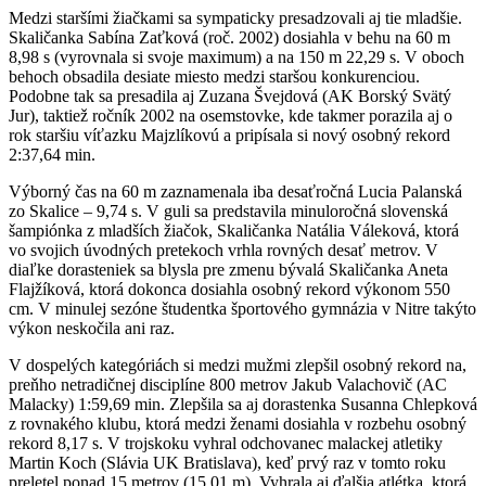
Medzi staršími žiačkami sa sympaticky presadzovali aj tie mladšie.
Skaličanka Sabína Zaťková (roč. 2002) dosiahla v behu na 60 m
8,98 s (vyrovnala si svoje maximum) a na 150 m 22,29 s. V oboch
behoch obsadila desiate miesto medzi staršou konkurenciou.
Podobne tak sa presadila aj Zuzana Švejdová (AK Borský Svätý
Jur), taktiež ročník 2002 na osemstovke, kde takmer porazila aj o
rok staršiu víťazku Majzlíkovú a pripísala si nový osobný rekord
2:37,64 min.
Výborný čas na 60 m zaznamenala iba desaťročná Lucia Palanská
zo Skalice – 9,74 s. V guli sa predstavila minuloročná slovenská
šampiónka z mladších žiačok, Skaličanka Natália Váleková, ktorá
vo svojich úvodných pretekoch vrhla rovných desať metrov. V
diaľke dorasteniek sa blysla pre zmenu bývalá Skaličanka Aneta
Flajžíková, ktorá dokonca dosiahla osobný rekord výkonom 550
cm. V minulej sezóne študentka športového gymnázia v Nitre takýto
výkon neskočila ani raz.
V dospelých kategóriách si medzi mužmi zlepšil osobný rekord na,
preňho netradičnej disciplíne 800 metrov Jakub Valachovič (AC
Malacky) 1:59,69 min. Zlepšila sa aj dorastenka Susanna Chlepková
z rovnakého klubu, ktorá medzi ženami dosiahla v rozbehu osobný
rekord 8,17 s. V trojskoku vyhral odchovanec malackej atletiky
Martin Koch (Slávia UK Bratislava), keď prvý raz v tomto roku
preletel ponad 15 metrov (15,01 m). Vyhrala aj ďalšia atlétka, ktorá