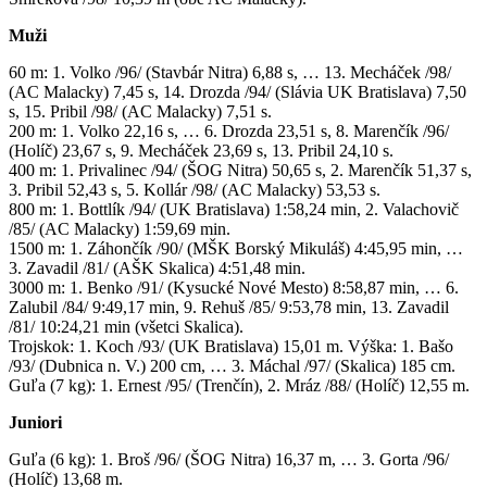
Muži
60 m: 1. Volko /96/ (Stavbár Nitra) 6,88 s, … 13. Mecháček /98/
(AC Malacky) 7,45 s, 14. Drozda /94/ (Slávia UK Bratislava) 7,50
s, 15. Pribil /98/ (AC Malacky) 7,51 s.
200 m: 1. Volko 22,16 s, … 6. Drozda 23,51 s, 8. Marenčík /96/
(Holíč) 23,67 s, 9. Mecháček 23,69 s, 13. Pribil 24,10 s.
400 m: 1. Privalinec /94/ (ŠOG Nitra) 50,65 s, 2. Marenčík 51,37 s,
3. Pribil 52,43 s, 5. Kollár /98/ (AC Malacky) 53,53 s.
800 m: 1. Bottlík /94/ (UK Bratislava) 1:58,24 min, 2. Valachovič
/85/ (AC Malacky) 1:59,69 min.
1500 m: 1. Záhončík /90/ (MŠK Borský Mikuláš) 4:45,95 min, …
3. Zavadil /81/ (AŠK Skalica) 4:51,48 min.
3000 m: 1. Benko /91/ (Kysucké Nové Mesto) 8:58,87 min, … 6.
Zalubil /84/ 9:49,17 min, 9. Rehuš /85/ 9:53,78 min, 13. Zavadil
/81/ 10:24,21 min (všetci Skalica).
Trojskok: 1. Koch /93/ (UK Bratislava) 15,01 m. Výška: 1. Bašo
/93/ (Dubnica n. V.) 200 cm, … 3. Máchal /97/ (Skalica) 185 cm.
Guľa (7 kg): 1. Ernest /95/ (Trenčín), 2. Mráz /88/ (Holíč) 12,55 m.
Juniori
Guľa (6 kg): 1. Broš /96/ (ŠOG Nitra) 16,37 m, … 3. Gorta /96/
(Holíč) 13,68 m.