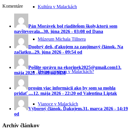
Komentáre
Kultúra v Malackách
Pán Morávek bol riaditeĺom školy,ktorú som
navštevovala...
30. júna 2026 - 03:08 od Dana
Múzeum Michala Tillnera
Doobrý deň, ďakujem za zaujímavý článok. Na
začiatku...
29. júna 2026 - 09:54 od
Pošlite správu na ekorinek2025@gmail.com
13.
Dorozumiete sa v Malackách?
mája 2026 - 07:09 od MM
prosím viac informácií ako by som sa mohla
pridať ....
12. mája 2026 - 22:20 od Valentina Liptak
Vianoce v Malackách
Výborný článok. Ďakujem.
31. marca 2026 - 14:19
od
Archív článkov