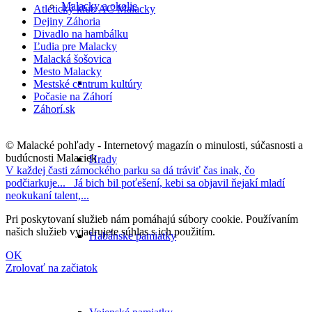
Malacky a okolie
Atletický klub AC Malacky
Dejiny Záhoria
Divadlo na hambálku
Ľudia pre Malacky
Malacká šošovica
Mesto Malacky
Mestské centrum kultúry
Počasie na Záhorí
Záhorí.sk
© Malacké pohľady - Internetový magazín o minulosti, súčasnosti a
budúcnosti Malaciek
Hrady
V každej časti zámockého parku sa dá tráviť čas inak, čo
podčiarkuje...
Já bich bil poťešení, kebi sa objavil ňejakí mladí
neokukaní talent,...
Pri poskytovaní služieb nám pomáhajú súbory cookie. Používaním
našich služieb vyjadrujete súhlas s ich použitím.
Habánske pamiatky
OK
Zrolovať na začiatok