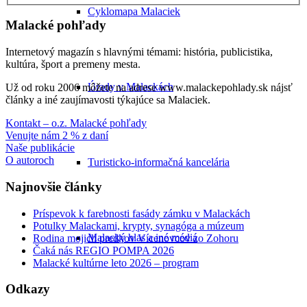
Cyklomapa Malaciek
Malacké pohľady
Internetový magazín s hlavnými témami: história, publicistika,
kultúra, šport a premeny mesta.
Úrady v Malackách
Už od roku 2006 môžete na adrese www.malackepohlady.sk nájsť
články a iné zaujímavosti týkajúce sa Malaciek.
Kontakt – o.z. Malacké pohľady
Venujte nám 2 % z daní
Naše publikácie
O autoroch
Turisticko-informačná kancelária
Najnovšie články
Príspevok k farebnosti fasády zámku v Malackách
Potulky Malackami, krypty, synagóga a múzeum
Malacký hlas a iné médiá
Rodina mojich predkov Vícenovcov zo Zohoru
Čaká nás REGIO POMPA 2026
Malacké kultúrne leto 2026 – program
Odkazy