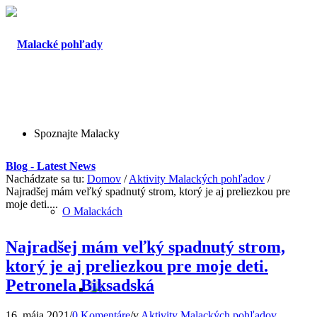
Spoznajte Malacky
Blog - Latest News
Nachádzate sa tu:
Domov
/
Aktivity Malackých pohľadov
/
Najradšej mám veľký spadnutý strom, ktorý je aj preliezkou pre
moje deti....
O Malackách
Najradšej mám veľký spadnutý strom,
ktorý je aj preliezkou pre moje deti.
Petronela Biksadská
16. mája 2021
/
0 Komentáre
/
v
Aktivity Malackých pohľadov
,