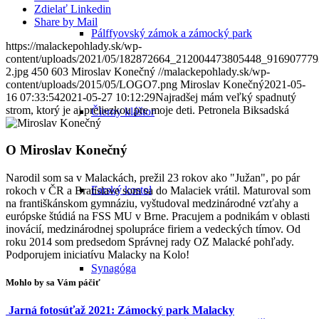
Zdielať Linkedin
Share by Mail
Pálffyovský zámok a zámocký park
https://malackepohlady.sk/wp-
content/uploads/2021/05/182872664_212004473805448_91690777
2.jpg
450
603
Miroslav Konečný
//malackepohlady.sk/wp-
content/uploads/2015/05/LOGO7.png
Miroslav Konečný
2021-05-
16 07:33:54
2021-05-27 10:12:29
Najradšej mám veľký spadnutý
strom, ktorý je aj preliezkou pre moje deti. Petronela Biksadská
Čierny kláštor
O
Miroslav Konečný
Narodil som sa v Malackách, prežil 23 rokov ako "Južan", po pár
Farský kostol
rokoch v ČR a Bratislave som sa do Malaciek vrátil. Maturoval som
na františkánskom gymnáziu, vyštudoval medzinárodné vzťahy a
európske štúdiá na FSS MU v Brne. Pracujem a podnikám v oblasti
inovácií, medzinárodnej spolupráce firiem a vedeckých tímov. Od
roku 2014 som predsedom Správnej rady OZ Malacké pohľady.
Podporujem iniciatívu Malacky na Kolo!
Synagóga
Mohlo by sa Vám páčiť
Jarná fotosúťaž 2021: Zámocký park Malacky