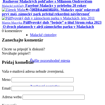
Rozhovor Malackých pohľadov s Milanom Ondrovičom
Farebné Malacky v priebehu 20 rokov
Malacké pohľady
Sochy a pamätníky
Malacky opäť oslavovali
Martin Macejka
prvý máj, zámocký park privítal rekordnú návštevnosť
Pálffyovský dub “bojuje” o titul Strom roka 2023
Martin Macejka
O dvoch platanoch v aleji zámockého parku v Malackách
0
komentárov
Malacké cintoríny
Zanechajte komentár
Chcete sa pripojiť k diskusii?
Neváhajte prispieť!
Ďalšie pozoruhodné miesta
Pridaj komentár
Vaša e-mailová adresa nebude zverejnená.
Meno
Zaniknuté pamiatky
Email
Adresa webu