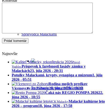
Komentár
Historické potulky Malackami
Sprievodca Malackami
Najnovšie
Pavol
Príspevok k farebnosti fasády zámku v
Vrablec
Malackách
23. júla 2026 - 20:31
Potulky Malackami, krypty, synagóga a múzeum
1. júla
2026 - 05:51
Rodina mojich predkov
Poznávacie okruhy po Malackách
Vícenovcov zo Zohoru
28. júna 2026 - 18:38
Čaká nás REGIO POMPA 2026
22.
júna 2026 - 18:55
Malacké kultúrne leto
MCK Malacky
2026 – program
18. júna 2026 - 17:58