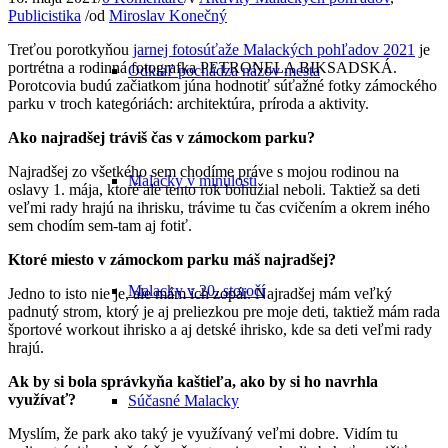
Publicistika
/
od
Miroslav Konečný
Treťou porotkyňou
jarnej fotosúťaže Malackých pohľadov 2021
je
portrétna a rodinná fotografka PETRONELA BIKSADSKÁ.
Odkiaľ pochádza názov mesta
Porotcovia budú začiatkom júna hodnotiť súťažné fotky zámockého
parku v troch kategóriách: architektúra, príroda a aktivity.
Ako najradšej tráviš čas v zámockom parku?
Najradšej zo všetkého sem chodíme práve s mojou rodinou na
Malacky v minulosti
oslavy 1. mája, ktoré ale tento rok bohužial neboli. Taktiež sa deti
veľmi rady hrajú na ihrisku, trávime tu čas cvičením a okrem iného
sem chodím sem-tam aj fotiť.
Ktoré miesto v zámockom parku máš najradšej?
Malacky v 20. storočí
Jedno to isto nie je, ale mám ich zopár. Najradšej mám veľký
padnutý strom, ktorý je aj preliezkou pre moje deti, taktiež mám rada
športové workout ihrisko a aj detské ihrisko, kde sa deti veľmi rady
hrajú.
Ak by si bola správkyňa kaštieľa, ako by si ho navrhla
využívať?
Súčasné Malacky
Myslím, že park ako taký je využívaný veľmi dobre. Vidím tu