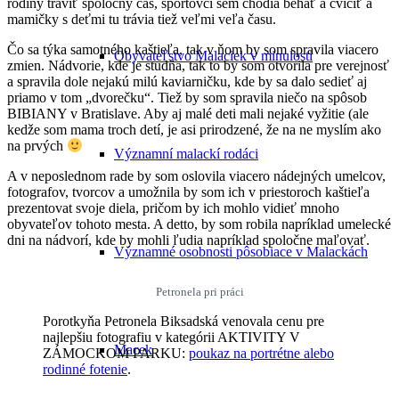
rodiny tráviť spoločný čas, športovci sem chodia behať a cvičiť a
mamičky s deťmi tu trávia tiež veľmi veľa času.
Čo sa týka samotného kaštieľa, tak v ňom by som spravila viacero
Obyvateľstvo Malaciek v minulosti
zmien. Nádvorie, kde je studňa, tak to by som otvorila pre verejnosť
a spravila dole nejakú milú kaviarničku, kde by sa dalo sedieť aj
priamo v tom „dvorečku“. Tiež by som spravila niečo na spôsob
BIBIANY v Bratislave. Aby aj malé deti mali nejaké vyžitie (ale
kedže som mama troch detí, je asi prirodzené, že na ne myslím ako
na prvých
Významní malackí rodáci
A v neposlednom rade by som oslovila viacero nádejných umelcov,
fotografov, tvorcov a umožnila by som ich v priestoroch kaštieľa
prezentovat svoje diela, pričom by ich mohlo vidieť mnoho
obyvateľov tohoto mesta. A detto, by som robila napríklad umelecké
dni na nádvorí, kde by mohli ľudia napríklad spoločne maľovať.
Významné osobnosti pôsobiace v Malackách
Petronela pri práci
Porotkyňa Petronela Biksadská venovala cenu pre
najlepšiu fotografiu v kategórii AKTIVITY V
Macek
ZÁMOCKOM PARKU:
poukaz na portrétne alebo
rodinné fotenie
.