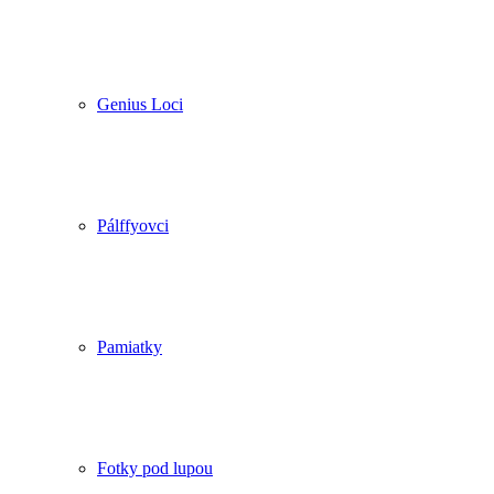
Genius Loci
Pálffyovci
Pamiatky
Fotky pod lupou