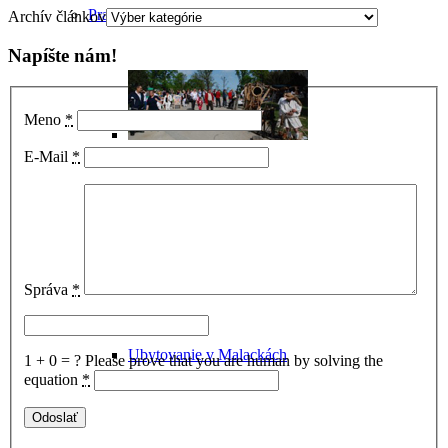
Praktické informácie
Archív článkov
Napíšte nám!
Meno
*
E-Mail
*
Ako sa dostať do Malaciek
Správa
*
Ubytovanie v Malackách
1 + 0 = ?
Please prove that you are human by solving the
equation
*