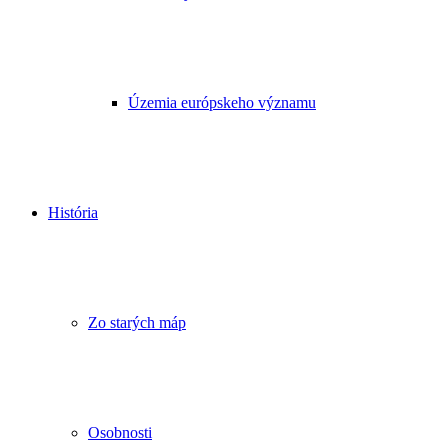
Územia európskeho významu
História
Zo starých máp
Osobnosti