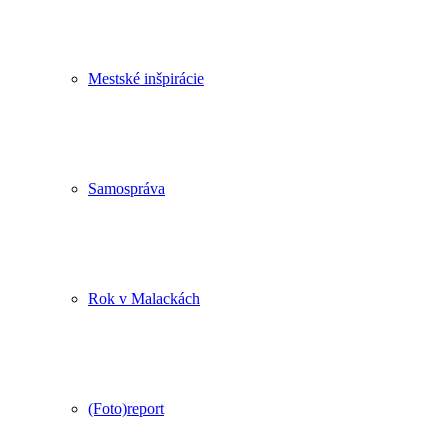
Mestské inšpirácie
Samospráva
Rok v Malackách
(Foto)report