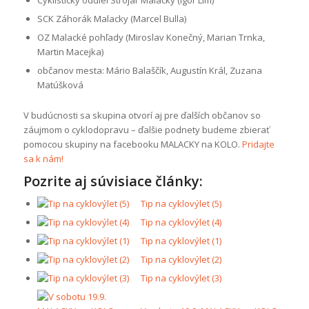
Cyklisticky oddiel Strojár Malacky (Igor Lím)
SCK Záhorák Malacky (Marcel Bulla)
OZ Malacké pohľady (Miroslav Konečný, Marian Trnka,
Martin Macejka)
občanov mesta: Mário Balaščík, Augustín Král, Zuzana
Matúšková
V budúcnosti sa skupina otvorí aj pre ďalších občanov so
záujmom o cyklodopravu – ďalšie podnety budeme zbierať
pomocou skupiny na facebooku MALACKY na KOLO.
Pridajte
sa k nám!
Pozrite aj súvisiace články:
Tip na cyklovýlet (5)
Tip na cyklovýlet (4)
Tip na cyklovýlet (1)
Tip na cyklovýlet (2)
Tip na cyklovýlet (3)