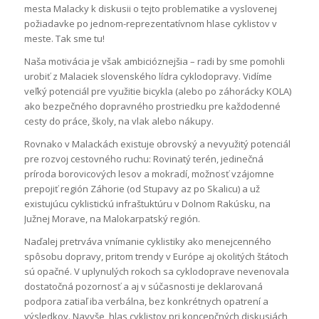
mesta Malacky k diskusii o tejto problematike a vyslovenej
požiadavke po jednom-reprezentatívnom hlase cyklistov v
meste. Tak sme tu!
Naša motivácia je však ambicióznejšia – radi by sme pomohli
urobiť z Malaciek slovenského lídra cyklodopravy. Vidíme
veľký potenciál pre využitie bicykla (alebo po záhorácky KOLA)
ako bezpečného dopravného prostriedku pre každodenné
cesty do práce, školy, na vlak alebo nákupy.
Rovnako v Malackách existuje obrovský a nevyužitý potenciál
pre rozvoj cestovného ruchu: Rovinatý terén, jedinečná
príroda borovicových lesov a mokradí, možnosť vzájomne
prepojiť región Záhorie (od Stupavy az po Skalicu) a už
existujúcu cyklistickú infraštuktúru v Dolnom Rakúsku, na
Južnej Morave, na Malokarpatský región.
Naďalej pretrváva vnímanie cyklistiky ako menejcenného
spôsobu dopravy, pritom trendy v Európe aj okolitých štátoch
sú opačné. V uplynulých rokoch sa cyklodoprave nevenovala
dostatočná pozornosť a aj v súčasnosti je deklarovaná
podpora zatiaľ iba verbálna, bez konkrétnych opatrení a
výsledkov. Navyše, hlas cyklistov pri koncepčných diskusiách