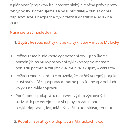
a plánovaní projektov bol doteraz slabý a možno práve preto
nevypočutý. Potrebujeme sa posunúť ďalej – stavať dobre
naplánované a bezpečné cyklocesty a dostať MALACKY na
KOLO!
Naše ciele sú nasledovné:
Zvýšiť bezpečnosť cyklistiek a cyklistov v meste Malacky
Požadujeme budovanie cyklochodníkov – ponúkame
poradný hlas pri vypracovaní cyklokoncepcie mesta z
pohľadu potrieb a záujmov jej cieľovej skupiny – cyklistov.
Požadujeme zavedenie pravidla, že každý verejný projekt
musí byť vo fáze prípravy odborne posúdený aj z pohľadu
vplyvu na cyklodopravu.
Ponúkame spoluprácu na osvetových a výchovných
aktivitách pre verejnosť a skupiny so záujmom
o cyklodopravu (deti, mládež, začínajúci cyklisti, seniori).
Popularizovať cyklo-dopravu v Malackách ako: