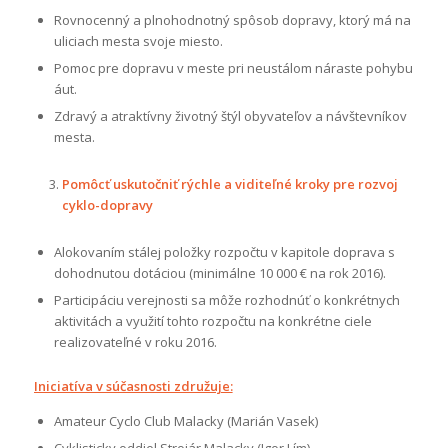
Rovnocenný a plnohodnotný spôsob dopravy, ktorý má na
uliciach mesta svoje miesto.
Pomoc pre dopravu v meste pri neustálom náraste pohybu
áut.
Zdravý a atraktívny životný štýl obyvateľov a návštevníkov
mesta.
Pomôcť uskutočniť rýchle a viditeľné kroky pre rozvoj
cyklo-dopravy
Alokovaním stálej položky rozpočtu v kapitole doprava s
dohodnutou dotáciou (minimálne 10 000 € na rok 2016).
Participáciu verejnosti sa môže rozhodnúť o konkrétnych
aktivitách a využití tohto rozpočtu na konkrétne ciele
realizovateľné v roku 2016.
Iniciatíva v súčasnosti združuje:
Amateur Cyclo Club Malacky (Marián Vasek)