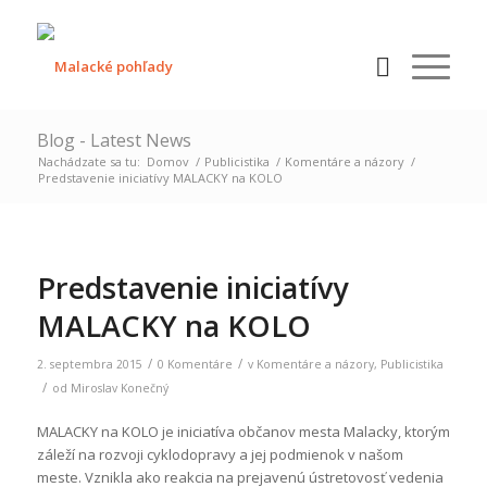
Blog - Latest News
Nachádzate sa tu:
Domov
/
Publicistika
/
Komentáre a názory
/
Predstavenie iniciatívy MALACKY na KOLO
Predstavenie iniciatívy
MALACKY na KOLO
/
/
2. septembra 2015
0 Komentáre
v
Komentáre a názory
,
Publicistika
/
od
Miroslav Konečný
MALACKY na KOLO je iniciatíva občanov mesta Malacky, ktorým
záleží na rozvoji cyklodopravy a jej podmienok v našom
meste. Vznikla ako reakcia na prejavenú ústretovosť vedenia