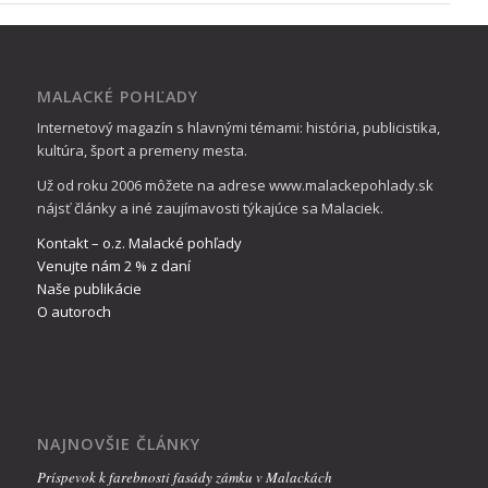
MALACKÉ POHĽADY
Internetový magazín s hlavnými témami: história, publicistika,
kultúra, šport a premeny mesta.
Už od roku 2006 môžete na adrese www.malackepohlady.sk
nájsť články a iné zaujímavosti týkajúce sa Malaciek.
Kontakt – o.z. Malacké pohľady
Venujte nám 2 % z daní
Naše publikácie
O autoroch
NAJNOVŠIE ČLÁNKY
Príspevok k farebnosti fasády zámku v Malackách