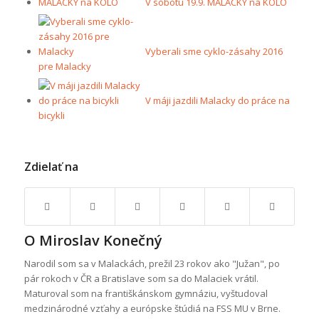
V sobotu 19.9. MALACKY na KOLO
Vyberali sme cyklo-zásahy 2016
pre Malacky
V máji jazdili Malacky do práce na
bicykli
Zdielať na
O
Miroslav Konečný
Narodil som sa v Malackách, prežil 23 rokov ako "Južan", po
pár rokoch v ČR a Bratislave som sa do Malaciek vrátil.
Maturoval som na františkánskom gymnáziu, vyštudoval
medzinárodné vzťahy a európske štúdiá na FSS MU v Brne.