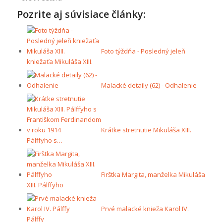
Pozrite aj súvisiace články:
Foto týždňa - Posledný jeleň
kniežaťa Mikuláša XIII.
Malacké detaily (62) - Odhalenie
Krátke stretnutie Mikuláša XIII.
Pálffyho s…
Firštka Margita, manželka Mikuláša
XIII. Pálffyho
Prvé malacké knieža Karol IV.
Pálffy