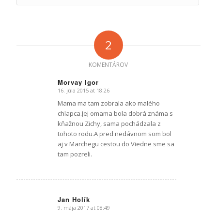
2
KOMENTÁROV
Morvay Igor
16. júla 2015 at 18:26
hovorí:
Mama ma tam zobrala ako malého
chlapca.Jej omama bola dobrá známa s
kňažnou Zichy, sama pochádzala z
tohoto rodu.A pred nedávnom som bol
aj v Marchegu cestou do Viedne sme sa
tam pozreli.
Jan Holík
9. mája 2017 at 08:49
hovorí: