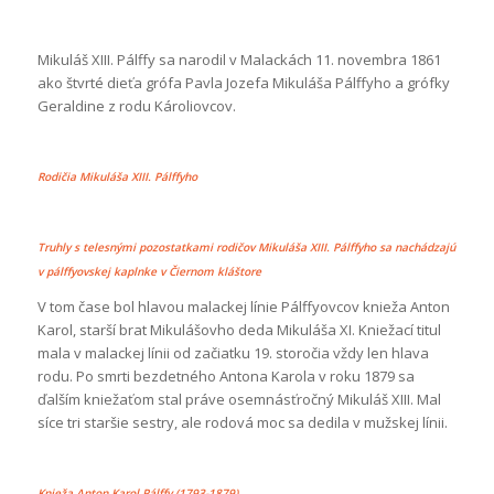
Mikuláš XIII. Pálffy sa narodil v Malackách 11. novembra 1861
ako štvrté dieťa grófa Pavla Jozefa Mikuláša Pálffyho a grófky
Geraldine z rodu Károliovcov.
Rodičia Mikuláša XIII. Pálffyho
Truhly s telesnými pozostatkami rodičov Mikuláša XIII. Pálffyho sa nachádzajú
v pálffyovskej kaplnke v Čiernom kláštore
V tom čase bol hlavou malackej línie Pálffyovcov knieža Anton
Karol, starší brat Mikulášovho deda Mikuláša XI. Kniežací titul
mala v malackej línii od začiatku 19. storočia vždy len hlava
rodu. Po smrti bezdetného Antona Karola v roku 1879 sa
ďalším kniežaťom stal práve osemnásťročný Mikuláš XIII. Mal
síce tri staršie sestry, ale rodová moc sa dedila v mužskej línii.
Knieža Anton Karol Pálffy (1793-1879)