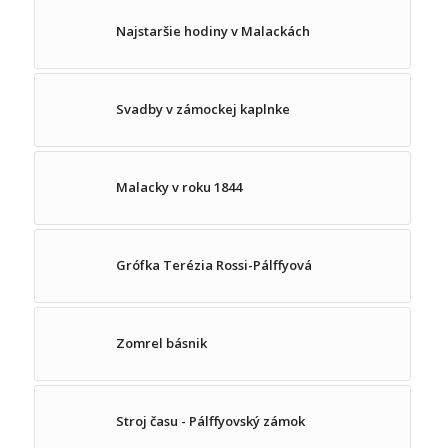
Najstaršie hodiny v Malackách
Svadby v zámockej kaplnke
Malacky v roku 1844
Grófka Terézia Rossi-Pálffyová
Zomrel básnik
Stroj času - Pálffyovský zámok