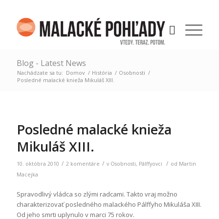
Blog - Latest News
Nachádzate sa tu:
Domov
/
História
/
Osobnosti
/
Posledné malacké knieža Mikuláš XIII.
Posledné malacké knieža
Mikuláš XIII.
/
/
/
10. októbra 2010
2 komentáre
v
Osobnosti
,
Pálffyovci
od
Martin
Macejka
Spravodlivý vládca so zlými radcami. Takto vraj možno
charakterizovať posledného malackého Pálffyho Mikuláša XIII.
Od jeho smrti uplynulo v marci 75 rokov.