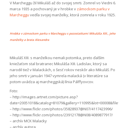
V Marcheggu žil Mikuláš až do svojej smrti. Zomrel vo Viedni 6.
marca 1935 a pochovaný je v hrobke v
zámockom parku v
Marcheggu
vedľa svojej manželky, ktorá zomrela v roku 1925.
Hrobka v zámockom parku v Marcheggu s pozostatkami Mikuláša XIII., jeho
manželky a brata Alexandra
Mikuláš XIII. s manželkou nemali potomka, preto ďalším
kniežaťom stal bratranec Mikuláša XIII. Ladislav, ktorý sa
narodil tiež v Malackách, o šesť rokov neskôr ako Mikuláš. Po
jeho smrti v januári 1947 vymrela malacká (v literatúre sa
potom uvádza aj marcheggská) línia Pálffyovcov.
Foto:
– http://images.artnet.com/picture.asp?
date=20051018&catalog=81079&gallery=110995&lot=00008&filetype=
– http://www.flickr.com/photos/35828937@N07/4117423996/
– http://www.flickr.com/photos/23912178@N08/4089877917/
– archív MCK Malacky
– archív autora