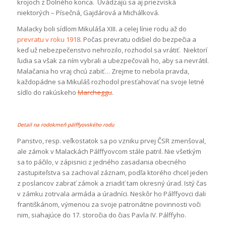
krojoch z Dolného konca. Uvádzajú sa aj priezviská
niektorých – Písečná, Gajdárová a Michálková.
Malacky boli sídlom Mikuláša XIII. a celej línie rodu až do
prevratu v roku 1918
. Počas prevratu odišiel do bezpečia a
keď už nebezpečenstvo nehrozilo, rozhodol sa vrátiť. Niektorí
ľudia sa však za ním vybrali a ubezpečovali ho, aby sa nevrátil.
Malačania ho vraj chcú zabiť… Zrejme to nebola pravda,
každopádne sa Mikuláš rozhodol presťahovať na svoje letné
sídlo do rakúskeho
Marcheggu
.
Detail na rodokmeň pálffyovského rodu
Panstvo, resp. veľkostatok sa po vzniku prvej ČSR zmenšoval,
ale zámok v Malackách Pálffyovcom stále patril. Nie všetkým
sa to páčilo, v zápisnici z jedného zasadania obecného
zastupiteľstva sa zachoval záznam, podľa ktorého chcel jeden
z poslancov zabrať zámok a zriadiť tam okresný úrad. Istý čas
v zámku zotrvala armáda a úradníci. Neskôr ho Pálffyovci dali
františkánom, výmenou za svoje patronátne povinnosti voči
nim, siahajúce do 17. storočia do čias Pavla IV. Pálffyho.