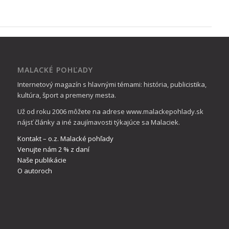
MALACKÉ POHĽADY
Internetový magazín s hlavnými témami: história, publicistika,
kultúra, šport a premeny mesta.
Už od roku 2006 môžete na adrese www.malackepohlady.sk
nájsť články a iné zaujímavosti týkajúce sa Malaciek.
Kontakt – o.z. Malacké pohľady
Venujte nám 2 % z daní
Naše publikácie
O autoroch