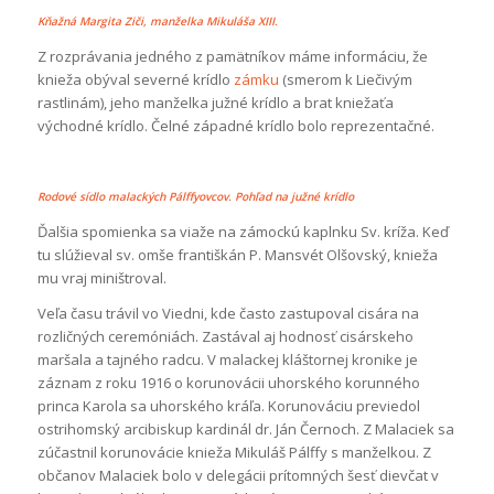
Kňažná Margita Ziči, manželka Mikuláša XIII.
Z rozprávania jedného z pamätníkov máme informáciu, že
knieža obýval severné krídlo
zámku
(smerom k Liečivým
rastlinám), jeho manželka južné krídlo a brat kniežaťa
východné krídlo. Čelné západné krídlo bolo reprezentačné.
Rodové sídlo malackých Pálffyovcov. Pohľad na južné krídlo
Ďalšia spomienka sa viaže na zámockú kaplnku Sv. kríža. Keď
tu slúžieval sv. omše františkán P. Mansvét Olšovský, knieža
mu vraj miništroval.
Veľa času trávil vo Viedni, kde často zastupoval cisára na
rozličných ceremóniách. Zastával aj hodnosť cisárskeho
maršala a tajného radcu. V malackej kláštornej kronike je
záznam z roku 1916 o korunovácii uhorského korunného
princa Karola sa uhorského kráľa. Korunováciu previedol
ostrihomský arcibiskup kardinál dr. Ján Černoch. Z Malaciek sa
zúčastnil korunovácie knieža Mikuláš Pálffy s manželkou. Z
občanov Malaciek bolo v delegácii prítomných šesť dievčat v