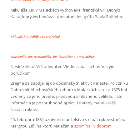
Mikuláša XIII. v Malackách vychovával františkán P. Dionýz
Kasa, ktorý vychovával aj ostatné deti grófa Pavla Pálffyho.
Mikuláš XIII. Pálffy ako trojročný
Najstaršie sestry Mikuláša XIII. Františka a Anna Mária
Neskôr Mikuláš študoval vo Viedni a stal sa husárskym
poručíkom.
Zrejme sa zapájal aj do občianskych aktivít v meste. Po vzniku
Dobrovoľného hasičského zboru v Malackách v roku 1875 bol
zvolený za jeho prvého predsedu a hlavného veliteľa. Táto
informácia je pozoruhodná aj tým, že vtedy mal Mikuláš
štrnásť rokov…
15. februára 1885 uzatvoril manželstvo s o päť rokov staršou
Margitou Ziči, na ktorú Malačania
spomínali v dobrom
.