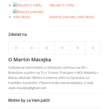
Mikuláš VI. Pálffy
Malacké pamiatky stále lákajú
Zdielať na
O
Martin Macejka
Vyštudoval som históriu a občiansku výchovu na UK v
Bratislave a právo na TU v Trnave. Pracujem v MCK Malacky v
Múzeu Michala Tillnera a externe učím na Gymnáziu sv.
Františka Assiského. Píšem kroniku mesta Malacky. E-mail:
mato.macejka@gmail.com
Mohlo by sa Vám páčiť