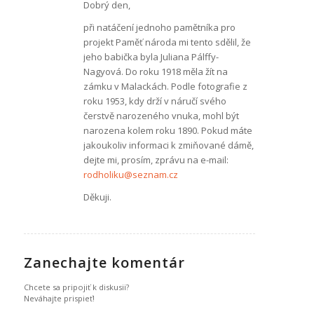
Dobrý den,
při natáčení jednoho pamětníka pro
projekt Paměť národa mi tento sdělil, že
jeho babička byla Juliana Pálffy-
Nagyová. Do roku 1918 měla žít na
zámku v Malackách. Podle fotografie z
roku 1953, kdy drží v náručí svého
čerstvě narozeného vnuka, mohl být
narozena kolem roku 1890. Pokud máte
jakoukoliv informaci k zmiňované dámě,
dejte mi, prosím, zprávu na e-mail:
rodholiku@seznam.cz
Děkuji.
Zanechajte komentár
Chcete sa pripojiť k diskusii?
Neváhajte prispieť!