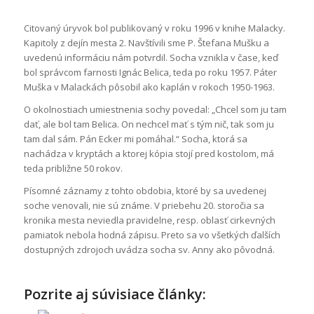
Citovaný úryvok bol publikovaný v roku 1996 v knihe Malacky.
Kapitoly z dejín mesta 2. Navštívili sme P. Štefana Mušku a
uvedenú informáciu nám potvrdil. Socha vznikla v čase, keď
bol správcom farnosti Ignác Belica, teda po roku 1957. Páter
Muška v Malackách pôsobil ako kaplán v rokoch 1950-1963.
O okolnostiach umiestnenia sochy povedal: „Chcel som ju tam
dať, ale bol tam Belica. On nechcel mať s tým nič, tak som ju
tam dal sám. Pán Ecker mi pomáhal.“ Socha, ktorá sa
nachádza v kryptách a ktorej kópia stojí pred kostolom, má
teda približne 50 rokov.
Písomné záznamy z tohto obdobia, ktoré by sa uvedenej
soche venovali, nie sú známe. V priebehu 20. storočia sa
kronika mesta neviedla pravidelne, resp. oblasť cirkevných
pamiatok nebola hodná zápisu. Preto sa vo všetkých ďalších
dostupných zdrojoch uvádza socha sv. Anny ako pôvodná.
Pozrite aj súvisiace články: