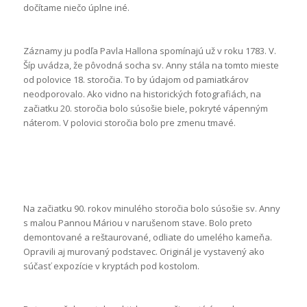
dočítame niečo úplne iné.
Záznamy ju podľa Pavla Hallona spomínajú už v roku 1783. V.
Šíp uvádza, že pôvodná socha sv. Anny stála na tomto mieste
od polovice 18. storočia. To by údajom od pamiatkárov
neodporovalo. Ako vidno na historických fotografiách, na
začiatku 20. storočia bolo súsošie biele, pokryté vápenným
náterom. V polovici storočia bolo pre zmenu tmavé.
Na začiatku 90. rokov minulého storočia bolo súsošie sv. Anny
s malou Pannou Máriou v narušenom stave. Bolo preto
demontované a reštaurované, odliate do umelého kameňa.
Opravili aj murovaný podstavec. Originál je vystavený ako
súčasť expozície v kryptách pod kostolom.