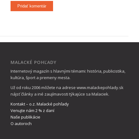
MALACKÉ POHĽADY
Internetový magazín s hlavnými témami: história, publicistika,
kultúra, šport a premeny mesta.
Už od roku 2006 môžete na adrese www.malackepohlady.sk
nájsť články a iné zaujímavosti týkajúce sa Malaciek.
Kontakt – o.z. Malacké pohľady
Venujte nám 2 % z daní
Naše publikácie
O autoroch