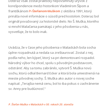
Doteraz však zostal prakticky nepovšimnutý úryvok z
korešpondencie medzi historikom Vladimírom Šípom a
františkánom
P. Štefanom Muškom
z októbra 1991, ktorý
prináša nové informácie o súsoší pred kostolom. Doteraz bol
originál považovaný za historické dielo. No Š. Muška, ktorého
si mnohí Malačania pamätajú z jeho pôsobenia u nás,
vysvetľuje, že to bolo inak.
Uvádza, že v čase jeho pôsobenia v Malackách bola socha
úplne rozpadnutá a nedala sa zreštaurovať. Zostal z nej,
podľa neho, len kýpeť, ktorý sa pri demontovaní rozpadol.
Národný výbor ho chcel, spolu s pôvodným podstavcom,
odstrániť. Aby sa tomu zabránilo, vytvoril Š. Muška novú
sochu, ktorú odlial Bernard Ecker a ktorá bola umiestnená na
mieste pôvodnej sochy. Š. Muška ako autor o novej soche
napísal: „Terajšia nemá cenu, bol to iba pokus o zachránenie
sv. Anny pre budúcnosť.“
P. Štefan Muška v Malackách v 50. rokoch 20. storočia