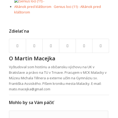
Genius loci (11) - Altánok pred
kláštorom
Zdielať na
O
Martin Macejka
Vyštudoval som históriu a občiansku výchovu na UK v
Bratislave a právo na TU v Trnave. Pracujem v MCK Malacky v
Múzeu Michala Tillnera a externe učím na Gymnáziu sv.
Františka Assiského. Píšem kroniku mesta Malacky. E-mail:
mato.macejka@gmail.com
Mohlo by sa Vám páčiť