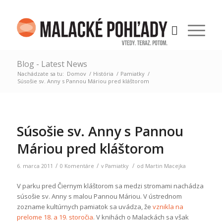
Blog - Latest News
Nachádzate sa tu:
Domov
/
História
/
Pamiatky
/
Súsošie sv. Anny s Pannou Máriou pred kláštorom
Súsošie sv. Anny s Pannou
Máriou pred kláštorom
/
/
/
6. marca 2011
0 Komentáre
v
Pamiatky
od
Martin Macejka
V parku pred Čiernym kláštorom sa medzi stromami nachádza
súsošie sv. Anny s malou Pannou Máriou. V ústrednom
zozname kultúrnych pamiatok sa uvádza, že
vznikla na
prelome 18. a 19. storočia
.
V knihách o Malackách sa však