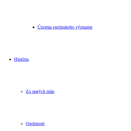
Územia európskeho významu
História
Zo starých máp
Osobnosti