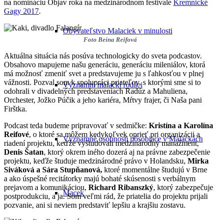
na nomináciu Objav roka na medzinárodnom festivale
Kremnické
Gagy 2017
.
Obyvateľstvo Malaciek v minulosti
Foto Beina Reifová
Aktuálna situácia nás posúva technologicky do sveta podcastov.
Obsahovo mapujeme našu generáciu, generáciu mileniálov, ktorá
má možnosť zmeniť svet a predstavujeme ju s ľahkosťou v plnej
vážnosti. Pozval som k spolupráci priateľov, s ktorými sme si to
Významní malackí rodáci
odohrali v divadelných predstaveniach Radúz a Mahuliena,
Orchester, Jožko Púčik a jeho kariéra, Mŕtvy frajer, či Naša pani
Firštka.
Podcast teda budeme pripravovať v sedmičke:
Kristína a Karolína
Reifové
, o ktoré sa môžem kedykoľvek oprieť pri organizácii a
Významné osobnosti pôsobiace v Malackách
riadení projektu, keďže vyštudovali medzinárodný manažment,
Denis Šatan
, ktorý okrem iného dozerá aj na právne zabezpečenie
projektu, keďže študuje medzinárodné právo v Holandsku,
Mirka
Siváková a Sára Stupňanová,
ktoré momentálne študujú v Brne
a ako úspešné recitátorky majú bohaté skúsenosti s verbálnym
prejavom a komunikáciou,
Richard Ribanszký
, ktorý zabezpečuje
Macek
postprodukciu, a ja. Som veľmi rád, že priatelia do projektu prijali
pozvanie, ani si neviem predstaviť lepšiu a krajšiu zostavu.