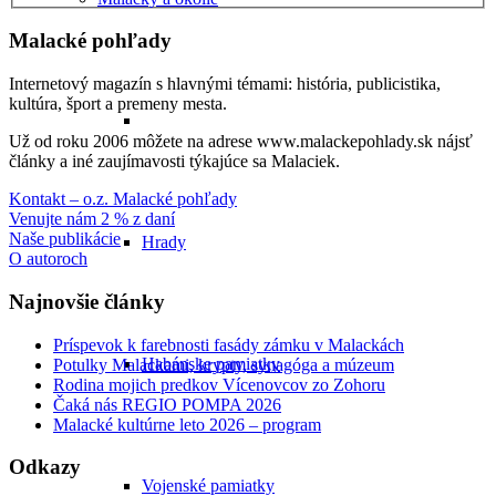
Malacké pohľady
Internetový magazín s hlavnými témami: história, publicistika,
kultúra, šport a premeny mesta.
Už od roku 2006 môžete na adrese www.malackepohlady.sk nájsť
články a iné zaujímavosti týkajúce sa Malaciek.
Kontakt – o.z. Malacké pohľady
Venujte nám 2 % z daní
Naše publikácie
Hrady
O autoroch
Najnovšie články
Príspevok k farebnosti fasády zámku v Malackách
Habánske pamiatky
Potulky Malackami, krypty, synagóga a múzeum
Rodina mojich predkov Vícenovcov zo Zohoru
Čaká nás REGIO POMPA 2026
Malacké kultúrne leto 2026 – program
Odkazy
Vojenské pamiatky