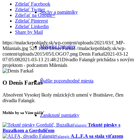
Zdielať Facebook
Zdielať Twitter
Sochy a pamätníky
Zdieľať na Google+
Zdielať Pinterest
Zdielať Linkedin
Share by Mail
https://malackepohlady.sk/wp-content/uploads/2021/03/f_MP-
Malacké cintoríny
Milanials.jpg
529
1000
Denis Farkaš
//malackepohlady.sk/wp-
content/uploads/2015/05/LOGO7.png
Denis Farkaš
2021-03-12
07:05:08
2021-03-13 21:48:21
Divadlo Falangír prichádza s novým
projektom - podcastom Milenials
Ďalšie pozoruhodné miesta
O
Denis Farkaš
Absolvent Vysokej školy múzických umení v Bratislave, člen
divadla Falangír.
Mohlo by sa Vám páčiť
Zaniknuté pamiatky
Tekuté piesky s
Falangir
Buzalkom a Gorduličom
A.L.F.A sa stala víťazom
Falangir