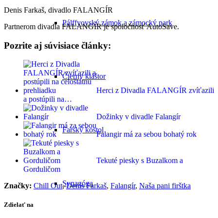
Denis Farkaš, divadlo FALANGÍR
Pálffyovský zámok a zámocký park
Partnerom divadla FALANGÍR je spoločnosť AutoSave.
Pozrite aj súvisiace články:
Čierny kláštor
Herci z Divadla FALANGÍR zvíťazili
a postúpili na…
Dožinky v divadle Falangír
Farský kostol
Falangir má za sebou bohatý rok
Tekuté piesky s Buzalkom a
Gorduličom
Synagóga
Značky:
Chill Out
,
Denis Farkaš
,
Falangír
,
Naša pani firštka
Zdielať na