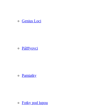
Genius Loci
Pálffyovci
Pamiatky
Fotky pod lupou