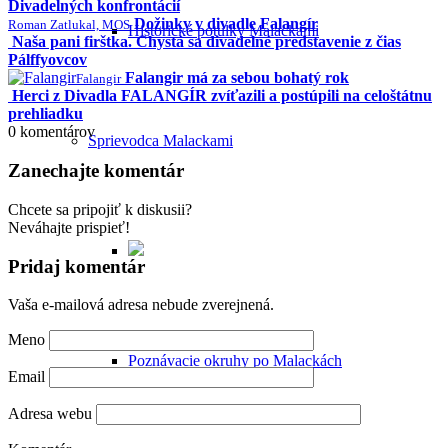
Divadelných konfrontácií
Dožinky v divadle Falangír
Roman Zatlukal, MOS
Historické potulky Malackami
Naša pani firštka. Chystá sa divadelné predstavenie z čias
Pálffyovcov
Falangir má za sebou bohatý rok
Falangir
Herci z Divadla FALANGÍR zvíťazili a postúpili na celoštátnu
prehliadku
0
komentárov
Sprievodca Malackami
Zanechajte komentár
Chcete sa pripojiť k diskusii?
Neváhajte prispieť!
Pridaj komentár
Vaša e-mailová adresa nebude zverejnená.
Meno
Poznávacie okruhy po Malackách
Email
Adresa webu