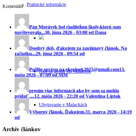
Praktické informácie
Komentáre
Pán Morávek bol riaditeĺom školy,ktorú som
navštevovala...
30. júna 2026 - 03:08 od Dana
Doobrý deň, ďakujem za zaujímavý článok. Na
začiatku...
29. júna 2026 - 09:54 od
Pošlite správu na ekorinek2025@gmail.com
13.
Ako sa dostať do Malaciek
mája 2026 - 07:09 od MM
prosím viac informácií ako by som sa mohla
pridať ....
12. mája 2026 - 22:20 od Valentina Liptak
Ubytovanie v Malackách
Výborný článok. Ďakujem.
31. marca 2026 - 14:19
od
Archív článkov