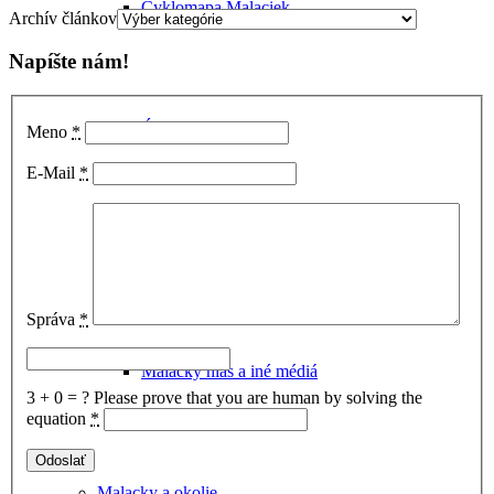
Cyklomapa Malaciek
Archív článkov
Napíšte nám!
Úrady v Malackách
Meno
*
E-Mail
*
Turisticko-informačná kancelária
Správa
*
Malacký hlas a iné médiá
3 + 0 = ?
Please prove that you are human by solving the
equation
*
Malacky a okolie