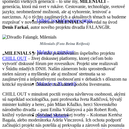
spomedzi všetkých generácii – to sme my,
MILENIALI
–
generácia, ktorá má svet v rukáve. Cestovanie, technológie, svetové
jazyky, neobmedzené možnosti, ale aj vyhorenie, lenivosť a
narcizmus. Aj o týchto zaujímavých a aktuálnych témach sa budeme
Odkiaľ pochádza názov mesta
rozprávať v novom podcaste
MILENIALS,“
povedal na úvod
Denis Farkaš
, autor nového projektu divadla FALANGÍR.
Milenials (Foto Beina Reifová)
Malacky v minulosti
„MILENIALS
je pre mňa pokračovaním úspešného projektu
CHILL OUT
– živej diskusnej platformy, ktorej cieľom bolo
vytvoriť diskusné fórum pre rovesníkov. Projekt sme realizovali
v Štúdiu mladých DNH. Naším zámerom bolo sprostredkovať
nielen názory a myšlienky ale aj možnosť stretnutia sa so
zaujímavými a inšpiratívnymi osobnosťami v debatách s dôrazom na
Malacky v 20. storočí
kritické myslenie. Diskusie mali taktiež podobu livestreamu.
CHILL OUT v minulosti poctili svojou návštevou osobnosti, akými
sú napríklad sociologička, pani profesorka Iveta Radičová, bývalý
minister kultúry a herec, pán Milan Kňažko, herci Slovenského
národného divadla – pani Emília Vášáryová a pán Robert Roth,
knižný vydavateľ pôvodnej slovenskej tvorby – Koloman Kertész
Súčasné Malacky
Bagala, alebo moderátorka Adela Vinczeová. Ich ochota podporiť
začínajúci projekt nás potešila aj prekvapila a zároveň nás posunula