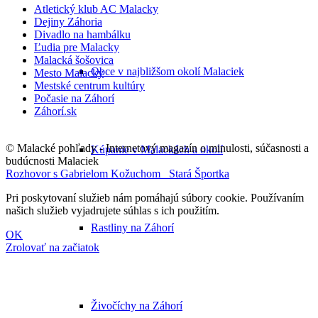
Atletický klub AC Malacky
Dejiny Záhoria
Divadlo na hambálku
Ľudia pre Malacky
Malacká šošovica
Obce v najbližšom okolí Malaciek
Mesto Malacky
Mestské centrum kultúry
Počasie na Záhorí
Záhorí.sk
© Malacké pohľady - Internetový magazín o minulosti, súčasnosti a
Kúpanie v Malackách a okolí
budúcnosti Malaciek
Rozhovor s Gabrielom Kožuchom
Stará Športka
Pri poskytovaní služieb nám pomáhajú súbory cookie. Používaním
našich služieb vyjadrujete súhlas s ich použitím.
Rastliny na Záhorí
OK
Zrolovať na začiatok
Živočíchy na Záhorí