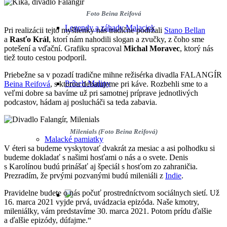
Foto Beina Reifová
Legendy a záhady Malaciek
Pri realizácii tejto myšlienky nás tradične podržali
Stano Bellan
a
Rasťo Král
, ktorí nám nahodili slogan a zvučky, z čoho sme
potešení a vďační. Grafiku spracoval
Michal Moravec
, ktorý nás
tiež touto cestou podporil.
Priebežne sa v pozadí tradične mihne režisérka divadla FALANGÍR
Príbeh Maliny
Beina Reifová
, s ktorou debatujeme pri káve. Rozbehli sme to a
veľmi dobre sa bavíme už pri samotnej príprave jednotlivých
podcastov, hádam aj poslucháči sa teda zabavia.
Milenials (Foto Beina Reifová)
Malacké pamiatky
V éteri sa budeme vyskytovať dvakrát za mesiac a asi polhodku si
budeme dokladať s našimi hosťami o nás a o svete. Denis
s Karolínou budú prinášať aj špeciál s hosťom zo zahraničia.
Prezradím, že prvými pozvanými budú mileniáli z
Indie
.
Pravidelne budete o nás počuť prostredníctvom sociálnych sietí. Už
16. marca 2021 vyjde prvá, uvádzacia epizóda. Naše kmotry,
mileniálky, vám predstavíme 30. marca 2021. Potom prídu ďalšie
a ďalšie epizódy, dúfajme.“