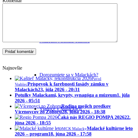
Komentár
Kultúra v Malackách
Múzeum Michala Tillnera
Najnovšie
Dorozumiete sa v Malackách?
Pavol
Príspevok k farebnosti fasády zámku v
Vrablec
Malackách
23. júla 2026 - 20:31
Potulky Malackami, krypty, synagóga a múzeum
1. júla
2026 - 05:51
Rodina mojich predkov
Vianoce v Malackách
Vícenovcov zo Zohoru
28. júna 2026 - 18:38
Čaká nás REGIO POMPA 2026
22.
júna 2026 - 18:55
Malacké kultúrne leto
MCK Malacky
2026 – program
18. júna 2026 - 17:58