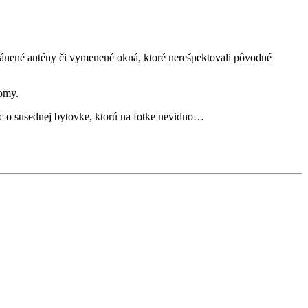
ránené antény či vymenené okná, ktoré nerešpektovali pôvodné
romy.
ac o susednej bytovke, ktorú na fotke nevidno…