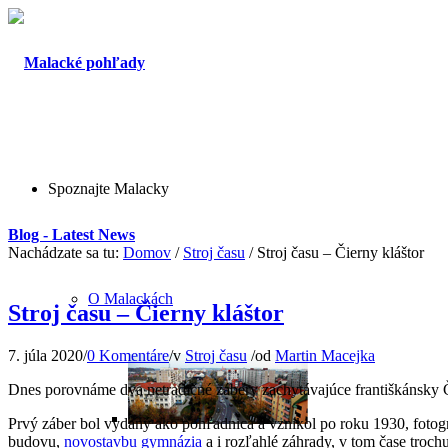
Spoznajte Malacky
Blog - Latest News
Nachádzate sa tu:
Domov
/
Stroj času
/
Stroj času – Čierny kláštor
O Malackách
Stroj času – Čierny kláštor
7. júla 2020
/
0 Komentáre
/
v
Stroj času
/
od
Martin Macejka
Dnes porovnáme dva netradičné zábery zachytávajúce františkánsky Či
Prvý záber bol vydaný ako pohľadnica a vznikol po roku 1930, fotog
budovu,
novostavbu gymnázia
a i rozľahlé záhrady, v tom čase troc