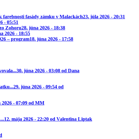
k farebnosti fasády zámku v Malackách
23. júla 2026 - 20:31
26 - 05:51
 zo Zohoru
28. júna 2026 - 18:38
na 2026 - 18:55
2026 – program
18. júna 2026 - 17:58
ovala...
30. júna 2026 - 03:08 od Dana
tku...
29. júna 2026 - 09:54 od
a 2026 - 07:09 od MM
..
12. mája 2026 - 22:20 od Valentina Liptak
od