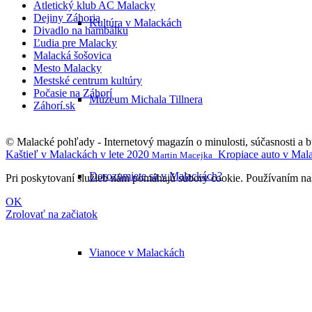
Atletický klub AC Malacky
Dejiny Záhoria
Kultúra v Malackách
Divadlo na hambálku
Ľudia pre Malacky
Malacká šošovica
Mesto Malacky
Mestské centrum kultúry
Počasie na Záhorí
Múzeum Michala Tillnera
Záhorí.sk
© Malacké pohľady - Internetový magazín o minulosti, súčasnosti a 
Kaštieľ v Malackách v lete 2020
Kropiace auto v Mal
Martin Macejka
Dorozumiete sa v Malackách?
Pri poskytovaní služieb nám pomáhajú súbory cookie. Používaním naši
OK
Zrolovať na začiatok
Vianoce v Malackách