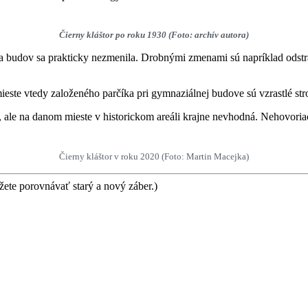
Čierny kláštor po roku 1930 (Foto: archív autora)
ba budov sa prakticky nezmenila. Drobnými zmenami sú napríklad odst
ieste vtedy založeného parčíka pri gymnaziálnej budove sú vzrastlé st
, ale na danom mieste v historickom areáli krajne nevhodná. Nehovori
Čierny kláštor v roku 2020 (Foto: Martin Macejka)
te porovnávať starý a nový záber.)