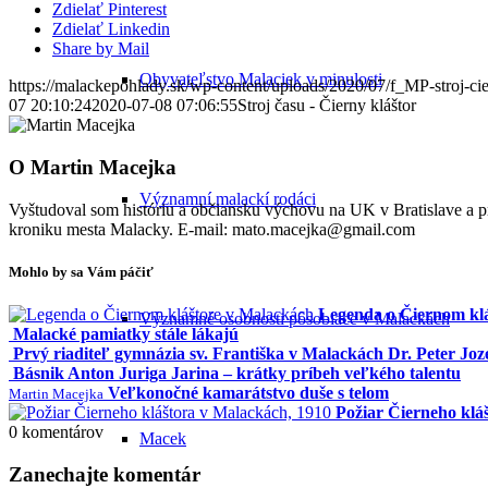
Zdielať Pinterest
Zdielať Linkedin
Share by Mail
Obyvateľstvo Malaciek v minulosti
https://malackepohlady.sk/wp-content/uploads/2020/07/f_MP-stroj-cie
07 20:10:24
2020-07-08 07:06:55
Stroj času - Čierny kláštor
O
Martin Macejka
Významní malackí rodáci
Vyštudoval som históriu a občiansku výchovu na UK v Bratislave a
kroniku mesta Malacky. E-mail: mato.macejka@gmail.com
Mohlo by sa Vám páčiť
Legenda o Čiernom kl
Významné osobnosti pôsobiace v Malackách
Malacké pamiatky stále lákajú
Prvý riaditeľ gymnázia sv. Františka v Malackách Dr. Peter Joz
Básnik Anton Juriga Jarina – krátky príbeh veľkého talentu
Veľkonočné kamarátstvo duše s telom
Martin Macejka
Požiar Čierneho klá
0
komentárov
Macek
Zanechajte komentár