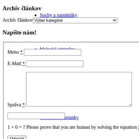
Archív článkov
Sochy a pamätníky
Archív článkov
Napíšte nám!
Malacké cintoríny
Meno
*
E-Mail
*
Ďalšie pozoruhodné miesta
Správa
*
Zaniknuté pamiatky
1 + 0 = ?
Please prove that you are human by solving the equation