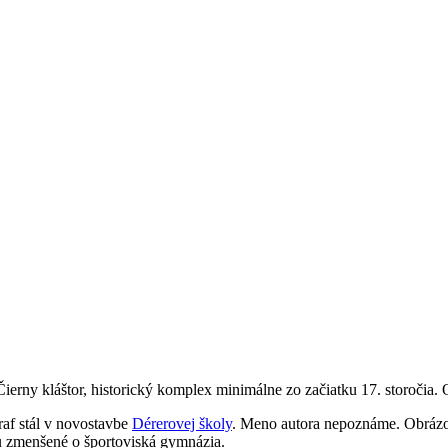
erny kláštor, historický komplex minimálne zo začiatku 17. storočia. 
raf stál v novostavbe
Dérerovej školy
. Meno autora nepoznáme. Obrázo
hu zmenšené o športoviská gymnázia.