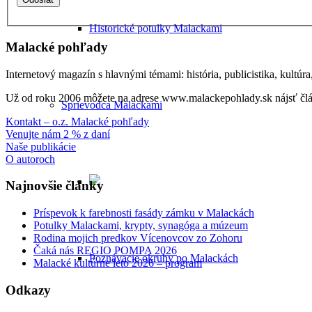
Historické potulky Malackami
Malacké pohľady
Internetový magazín s hlavnými témami: história, publicistika, kultúr
Už od roku 2006 môžete na adrese www.malackepohlady.sk nájsť člán
Sprievodca Malackami
Kontakt – o.z. Malacké pohľady
Venujte nám 2 % z daní
Naše publikácie
O autoroch
Najnovšie články
Príspevok k farebnosti fasády zámku v Malackách
Potulky Malackami, krypty, synagóga a múzeum
Rodina mojich predkov Vícenovcov zo Zohoru
Čaká nás REGIO POMPA 2026
Poznávacie okruhy po Malackách
Malacké kultúrne leto 2026 – program
Odkazy