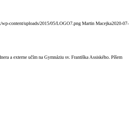
sk/wp-content/uploads/2015/05/LOGO7.png
Martin Macejka
2020-07-
era a externe učím na Gymnáziu sv. Františka Assiského. Píšem