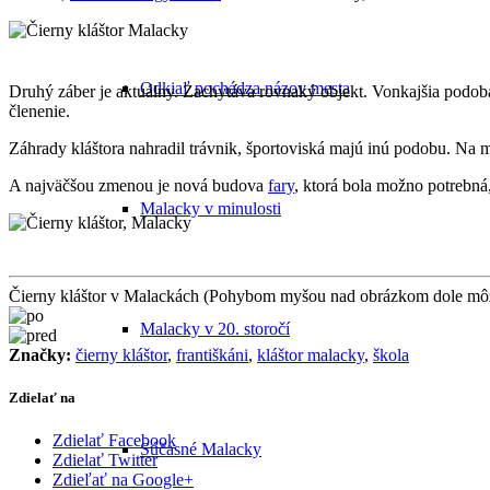
Odkiaľ pochádza názov mesta
Druhý záber je aktuálny. Zachytáva rovnaký objekt. Vonkajšia podo
členenie.
Záhrady kláštora nahradil trávnik, športoviská majú inú podobu. Na m
A najväčšou zmenou je nová budova
fary
, ktorá bola možno potrebná
Malacky v minulosti
Čierny kláštor v Malackách (Pohybom myšou nad obrázkom dole môže
Malacky v 20. storočí
Značky:
čierny kláštor
,
františkáni
,
kláštor malacky
,
škola
Zdielať na
Zdielať Facebook
Súčasné Malacky
Zdielať Twitter
Zdieľať na Google+