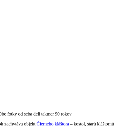
Obe fotky od seba delí takmer 90 rokov.
k zachytáva objekt
Čierneho kláštora
– kostol, starú kláštornú