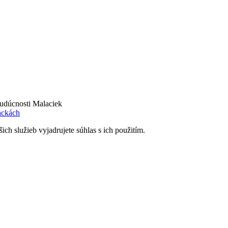
budúcnosti Malaciek
ackách
ch služieb vyjadrujete súhlas s ich použitím.