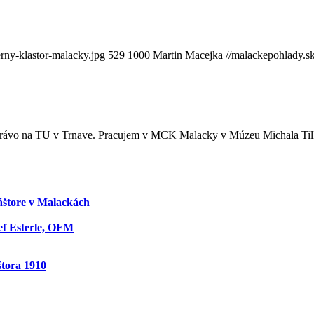
rny-klastor-malacky.jpg
529
1000
Martin Macejka
//malackepohlady.
 právo na TU v Trnave. Pracujem v MCK Malacky v Múzeu Michala Tilln
áštore v Malackách
ef Esterle, OFM
štora 1910