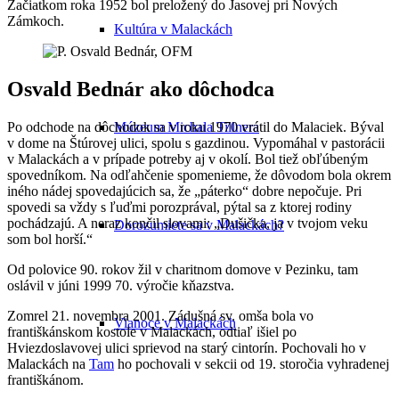
Začiatkom roka 1952 bol preložený do Jasovej pri Nových
Zámkoch.
Kultúra v Malackách
Osvald Bednár ako dôchodca
Po odchode na dôchodok sa v roku 1970 vrátil do Malaciek. Býval
Múzeum Michala Tillnera
v dome na Štúrovej ulici, spolu s gazdinou. Vypomáhal v pastorácii
v Malackách a v prípade potreby aj v okolí. Bol tiež obľúbeným
spovedníkom. Na odľahčenie spomenieme, že dôvodom bola okrem
iného nádej spovedajúcich sa, že „páterko“ dobre nepočuje. Pri
spovedi sa vždy s ľuďmi porozprával, pýtal sa z ktorej rodiny
pochádzajú. A neraz končil slovami: „Dušička, ja v tvojom veku
Dorozumiete sa v Malackách?
som bol horší.“
Od polovice 90. rokov žil v charitnom domove v Pezinku, tam
oslávil v júni 1999 70. výročie kňazstva.
Zomrel 21. novembra 2001. Zádušná sv. omša bola vo
Vianoce v Malackách
františkánskom kostole v Malackách, odtiaľ išiel po
Hviezdoslavovej ulici sprievod na starý cintorín. Pochovali ho v
Malackách na
Tam
ho pochovali v sekcii od 19. storočia vyhradenej
františkánom.