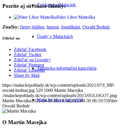
Cyklomapa Malaciek
Pozrite aj súvisiace články:
Páter Libor Mattoška
Značky:
čierny kláštor
,
farnost
,
františkáni
,
Osvald Bednár
Úrady v Malackách
Zdielať na
Zdielať Facebook
Zdielať Twitter
Zdieľať na Google+
Zdielať Pinterest
Turisticko-informačná kancelária
Zdielať Linkedin
Share by Mail
https://malackepohlady.sk/wp-content/uploads/2021/07/f_MP-
osvald-bednar.jpg
529
1000
Martin Macejka
//malackepohlady.sk/wp-content/uploads/2015/05/LOGO7.png
Malacký hlas a iné médiá
Martin Macejka
2021-09-30 06:19:54
2021-09-30 06:19:55
Páter
Osvald Bednár
O
Martin Macejka