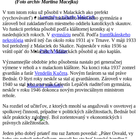
(Foto archív Martina Macejku)
V tom istom roku už pôsobil v Malackách ako prefekt
Legendy a záhady Malaciek
(vychovávateľ) v internáte malackého rehoľného gymnázia a
zároveň bol zakladateľom miestneho oddielu katolíckych skautov.
Vo funkcii prefekta pôsobil podľa kláštornej kroniky aj v
nasledujúcich rokoch. V
gymnáziu
neučil. Podľa
františkánskeho
nekrológia
strávil istý čas okolo roku 1931 aj v Trnave. V máji 1933
bol preložený z Malaciek do Skalice. Najneskôr v roku 1936 sa
Príbeh Maliny
vrátil opäť do Malaciek. V Malackách pôsobil aj ako kaplán.
Významnejšie obdobie jeho pôsobenia nastalo pri generačnej
výmene v reholi a v malackom kláštore. Na konci roka 1937 zomrel
gvardián a farár
Vendelín Kučera
. Novým farárom sa stal práve
Bednár. O štyri roky neskôr sa stal aj gvardiánom. Zároveň v roku
1940 sa stal jeho rovesník Celestín Lepáček riaditeľom gymnázia,
Malacké pamiatky
neskôr v roku 1946 dokonca novým provinciálnym ministrom
rehole.
Na rozdiel od učiteľov, z ktorých mnohí sa angažovali v osvetovej a
spolkovej činnosti, prípadne v politických záležitostiach, Bednár bol
skôr prakticky založený. Bol zorientovaný v ekonomických i
právnych záležitostiach.
Jeden jeho dobrý priateľ mu raz žartom povedal: „Páter Osvald, vy
keby ste neboli rehoľníkom, museli by ste byť konský handler.“