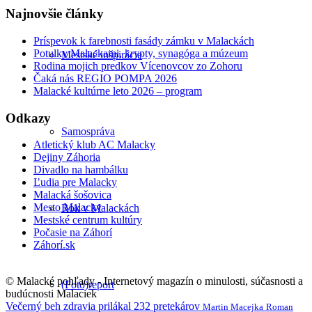
Najnovšie články
Príspevok k farebnosti fasády zámku v Malackách
Potulky Malackami, krypty, synagóga a múzeum
Mestské inšpirácie
Rodina mojich predkov Vícenovcov zo Zohoru
Čaká nás REGIO POMPA 2026
Malacké kultúrne leto 2026 – program
Odkazy
Samospráva
Atletický klub AC Malacky
Dejiny Záhoria
Divadlo na hambálku
Ľudia pre Malacky
Malacká šošovica
Mesto Malacky
Rok v Malackách
Mestské centrum kultúry
Počasie na Záhorí
Záhorí.sk
© Malacké pohľady - Internetový magazín o minulosti, súčasnosti a
(Foto)report
budúcnosti Malaciek
Večerný beh zdravia prilákal 232 pretekárov
Martin Macejka
Roman