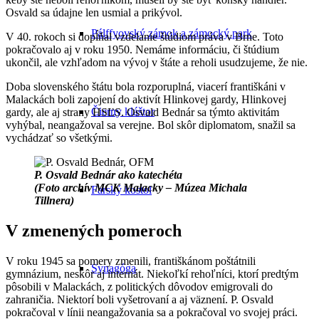
Osvald sa údajne len usmial a prikývol.
Pálffyovský zámok a zámocký park
V 40. rokoch si dopĺňal vzdelanie štúdiom práva v Brne. Toto
pokračovalo aj v roku 1950. Nemáme informáciu, či štúdium
ukončil, ale vzhľadom na vývoj v štáte a reholi usudzujeme, že nie.
Doba slovenského štátu bola rozporuplná, viacerí františkáni v
Malackách boli zapojení do aktivít Hlinkovej gardy, Hlinkovej
Čierny kláštor
gardy, ale aj strany HSĽS. Osvald Bednár sa týmto aktivitám
vyhýbal, neangažoval sa verejne. Bol skôr diplomatom, snažil sa
vychádzať so všetkými.
P. Osvald Bednár ako katechéta
(Foto archív MCK Malacky – Múzea Michala
Farský kostol
Tillnera)
V zmenených pomeroch
V roku 1945 sa pomery zmenili, františkánom poštátnili
Synagóga
gymnázium, neskôr aj internát. Niekoľkí rehoľníci, ktorí predtým
pôsobili v Malackách, z politických dôvodov emigrovali do
zahraničia. Niektorí boli vyšetrovaní a aj väznení. P. Osvald
pokračoval v línii neangažovania sa a pokračoval vo svojej práci.