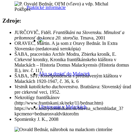
Praktické informácie
Zdroje:
JURČOVIČ, Fidél.
Františkáni na Slovensku. Minulosť a
prítomnosť do konca 20. storočia.
Trnava, 2001
ORAVEC, Martin. A ja som z Oravy Bednár. In Extra
Slovensko (nedatovaná xerokópia)
ŠABA, pracovisko Archív Modra, Zbierka kroník, E.
Cirkevné kroniky, Kronika františkánskeho kláštora v
Malackách – Historia Domus Malackyensis (Historia domus
II.), inv. č. 117.
Ako sa dostať do Malaciek
ŠABA, SPF, Korešpondencia s predstaveným kláštora v
Malackách 1920-1947, č. 36, k. 6
Vestník katolíckeho duchovenstva
. Bratislava: Slovenský úrad
pre cirkevné veci, 1952.
Nekrológy františkánov
(http://www.frantiskani.sk/nekr/11/bednar.htm)
Ubytovanie v Malackách
https://www.knihydominikani.sk/hlavna_schemhladat_3?
kpcmeno=bednarosvaldviktorofm
Spomienky J. K., 2008