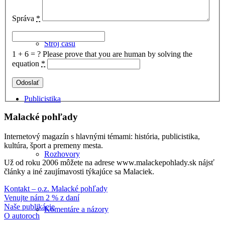
Správa
*
Stroj času
1 + 6 = ?
Please prove that you are human by solving the
equation
*
Publicistika
Malacké pohľady
Internetový magazín s hlavnými témami: história, publicistika,
kultúra, šport a premeny mesta.
Rozhovory
Už od roku 2006 môžete na adrese www.malackepohlady.sk nájsť
články a iné zaujímavosti týkajúce sa Malaciek.
Kontakt – o.z. Malacké pohľady
Venujte nám 2 % z daní
Naše publikácie
Komentáre a názory
O autoroch