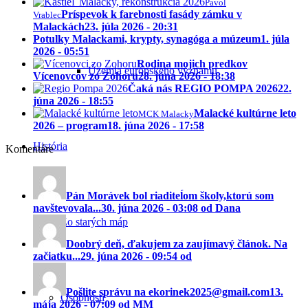
Pavol
Príspevok k farebnosti fasády zámku v
Vrablec
Malackách
23. júla 2026 - 20:31
Potulky Malackami, krypty, synagóga a múzeum
1. júla
2026 - 05:51
Rodina mojich predkov
Územia európskeho významu
Vícenovcov zo Zohoru
28. júna 2026 - 18:38
Čaká nás REGIO POMPA 2026
22.
júna 2026 - 18:55
Malacké kultúrne leto
MCK Malacky
2026 – program
18. júna 2026 - 17:58
História
Komentáre
Pán Morávek bol riaditeĺom školy,ktorú som
navštevovala...
30. júna 2026 - 03:08 od Dana
Zo starých máp
Doobrý deň, ďakujem za zaujímavý článok. Na
začiatku...
29. júna 2026 - 09:54 od
Pošlite správu na ekorinek2025@gmail.com
13.
Osobnosti
mája 2026 - 07:09 od MM