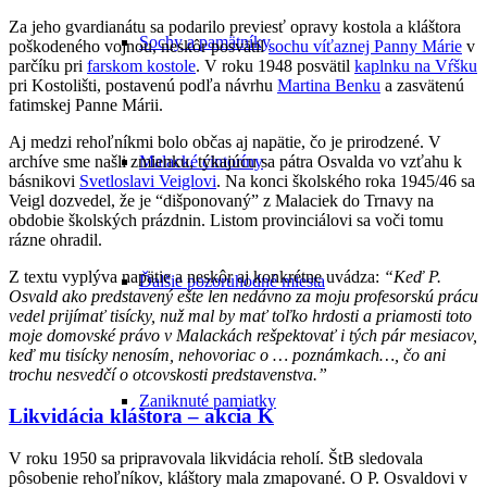
Za jeho gvardianátu sa podarilo previesť opravy kostola a kláštora
Sochy a pamätníky
poškodeného vojnou, neskôr posvätil
sochu víťaznej Panny Márie
v
parčíku pri
farskom kostole
. V roku 1948 posvätil
kaplnku na Vŕšku
pri Kostolišti, postavenú podľa návrhu
Martina Benku
a zasvätenú
fatimskej Panne Márii.
Aj medzi rehoľníkmi bolo občas aj napätie, čo je prirodzené. V
archíve sme našli zmienku, týkajúcu sa pátra Osvalda vo vzťahu k
Malacké cintoríny
básnikovi
Svetloslavi Veiglovi
. Na konci školského roka 1945/46 sa
Veigl dozvedel, že je “dišponovaný” z Malaciek do Trnavy na
obdobie školských prázdnin. Listom provinciálovi sa voči tomu
rázne ohradil.
Z textu vyplýva napätie a neskôr aj konkrétne uvádza:
“Keď P.
Ďalšie pozoruhodné miesta
Osvald ako predstavený ešte len nedávno za moju profesorskú prácu
vedel prijímať tisícky, nuž mal by mať toľko hrdosti a priamosti toto
moje domovské právo v Malackách rešpektovať i tých pár mesiacov,
keď mu tisícky nenosím, nehovoriac o … poznámkach…, čo ani
trochu nesvedčí o otcovskosti predstavenstva.”
Zaniknuté pamiatky
Likvidácia kláštora – akcia K
V roku 1950 sa pripravovala likvidácia reholí. ŠtB sledovala
pôsobenie rehoľníkov, kláštory mala zmapované. O P. Osvaldovi v