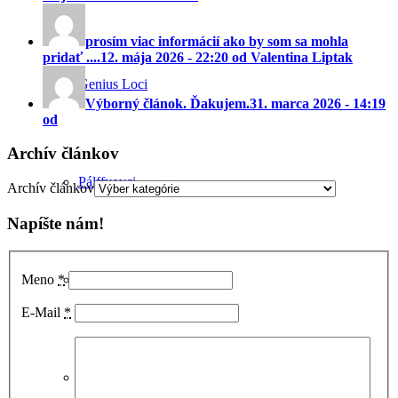
prosím viac informácií ako by som sa mohla
pridať ....
12. mája 2026 - 22:20 od Valentina Liptak
Genius Loci
Výborný článok. Ďakujem.
31. marca 2026 - 14:19
od
Archív článkov
Pálffyovci
Archív článkov
Napíšte nám!
Pamiatky
Meno
*
E-Mail
*
Fotky pod lupou