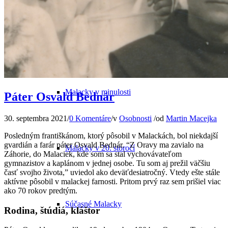
Odkiaľ pochádza názov mesta
Malacky v minulosti
Páter Osvald Bednár
30. septembra 2021
/
0 Komentáre
/
v
Osobnosti
/
od
Martin Macejka
Posledným františkánom, ktorý pôsobil v Malackách, bol niekdajší
gvardián a farár páter Osvald Bednár. “Z Oravy ma zavialo na
Malacky v 20. storočí
Záhorie, do Malaciek, kde som sa stal vychovávateľom
gymnazistov a kaplánom v jednej osobe. Tu som aj prežil väčšiu
časť svojho života,” uviedol ako deväťdesiatročný. Vtedy ešte stále
aktívne pôsobil v malackej farnosti. Pritom prvý raz sem prišiel viac
ako 70 rokov predtým.
Súčasné Malacky
Rodina, štúdiá, kláštor