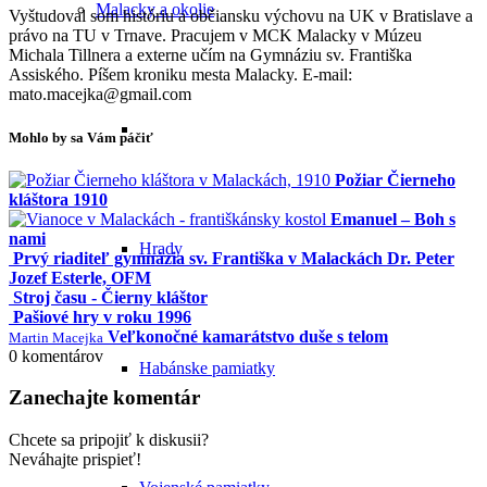
Malacky a okolie
Vyštudoval som históriu a občiansku výchovu na UK v Bratislave a
právo na TU v Trnave. Pracujem v MCK Malacky v Múzeu
Michala Tillnera a externe učím na Gymnáziu sv. Františka
Assiského. Píšem kroniku mesta Malacky. E-mail:
mato.macejka@gmail.com
Mohlo by sa Vám páčiť
Požiar Čierneho
kláštora 1910
Emanuel – Boh s
nami
Hrady
Prvý riaditeľ gymnázia sv. Františka v Malackách Dr. Peter
Jozef Esterle, OFM
Stroj času - Čierny kláštor
Pašiové hry v roku 1996
Veľkonočné kamarátstvo duše s telom
Martin Macejka
0
komentárov
Habánske pamiatky
Zanechajte komentár
Chcete sa pripojiť k diskusii?
Neváhajte prispieť!