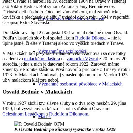
Páter Osvald sa narodil sa 19. decembra 1904 na Orave v Trstenej
ako Viktor Bednár. Bol synom Antona a Jany Bednárovcov.
“Trinásť detí nás bolo. Otec bol zámočníkom, mal zámočnícku,
kováčsku a plechársku dielňu,” uviedol okolo roku 1994 v reportáži
Obyvateľstvo Malaciek v minulosti
časopisu Extra Slovensko.
Do kláštora vstúpil 27. augusta 1921 a prijal rehoľné meno Osvald.
Podľa vlastných slov bol spolužiakom
Rudolfa Dilonga
– nie je
úplne jasné, či ešte v Trstenej alebo vo vyšších triedach v Trnave.
Významní malackí rodáci
V Malackách bol prvý raz v mladom veku, zachovali sa dve fotky
osadenstva
malackého kláštora
na
zámočku Vývrat
z 20. rokov 20.
storočia, jedna z nich je datovaná rokom 1922. Zároveň máme
zmienky v kronike kláštora. Prvá hovorí o príchode z Trnavy v roku
1923. V Malackách študoval aj v nasledujúcom roku. V roku 1925
už v malackom kláštore nebol.
Významné osobnosti pôsobiace v Malackách
Osvald Bednár v Malackách
V roku 1927 zložil tzv. slávne sľuby a o dva roky neskôr, 29. júna
1929, bol vysvätený za kňaza – spolu s ďalšími Oravcami
Celestínom Lepáčkom
a
Rudolfom Dilongom
.
Macek
P. Osvald Bednár po kňazskej vysviacke v roku 1929