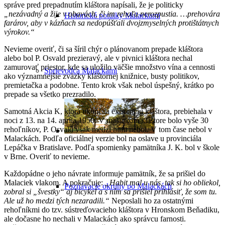
správe pred prepadnutím kláštora napísali, že je politicky
„nezávadný a žije v obavách, či im rehoľu nerozpustia. …prehovára
Historické potulky Malackami
farárov, aby v kázňach sa nedopúšťali dvojzmyselných protištátnych
výrokov.“
Nevieme overiť, či sa šíril chýr o plánovanom prepade kláštora
alebo bol P. Osvald prezieravý, ale v pivnici kláštora nechal
zamurovať priestor, kde sa uložilo väčšie množstvo vína a cennosti
Sprievodca Malackami
ako významnejšie zväzky kláštornej knižnice, busty politikov,
premietačka a podobne. Tento krok však nebol úspešný, krátko po
prepade sa všetko prezradilo.
Samotná Akcia K, ktorá ukončila existenciu kláštora, prebiehala v
noci z 13. na 14. apríla 1950. V malackom kláštore bolo vyše 30
rehoľníkov, P. Osvald však medzi nimi nebol. V tom čase nebol v
Malackách. Podľa oficiálnej verzie bol na oslave u provinciála
Lepáčka v Bratislave. Podľa spomienky pamätníka J. K. bol v škole
v Brne. Overiť to nevieme.
Každopádne o jeho návrate informuje pamätník, že sa prišiel do
Malaciek vlakom. A pokračuje:
„Habit mal u nás, tak si ho obliekol,
Poznávacie okruhy po Malackách
zobral si „švestky“ aj bicykel a s ním sa prišiel prihlásiť, že som tu.
Ale už ho medzi tých nezaradili.“
Neposlali ho za ostatnými
rehoľníkmi do tzv. sústreďovacieho kláštora v Hronskom Beňadiku,
ale dočasne ho nechali v Malackách ako správcu farnosti.