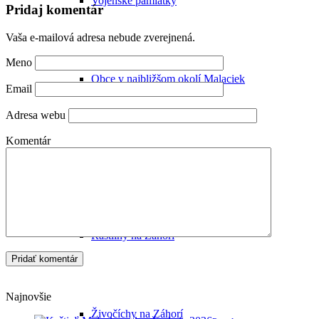
Vojenské pamiatky
Pridaj komentár
Vaša e-mailová adresa nebude zverejnená.
Meno
Obce v najbližšom okolí Malaciek
Email
Adresa webu
Komentár
Kúpanie v Malackách a okolí
Rastliny na Záhorí
Najnovšie
Živočíchy na Záhorí