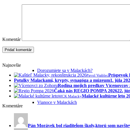
Kultúra v Malackách
Múzeum Michala Tillnera
Komentár
Najnovšie
Dorozumiete sa v Malackách?
Príspevok 
Pavol Vrablec
Potulky Malackami, krypty, synagóga a múzeum
1. júla 20
Rodina mojich predkov Vícenovcov
Čaká nás REGIO POMPA 2026
22. jú
Malacké kultúrne leto 
MCK Malacky
Vianoce v Malackách
Komentáre
Pán Morávek bol riaditeĺom školy,ktorú som navštev