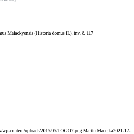
s Malackyensis (Historia domus II.), inv. č. 117
sk/wp-content/uploads/2015/05/LOGO7.png
Martin Macejka
2021-12-