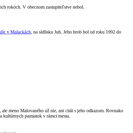
cich rokoch. V obecnom zastupiteľstve nebol.
ulíc v Malackách
, na sídlisku Juh. Jeho hrob bol od roku 1992 do
, ale meno Malovaného už nie, ani citát s jeho odkazom. Rovnako
na kultúrnych pamiatok v rámci mesta.
e zachovaný