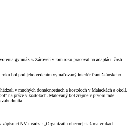
 otvorenia gymnázia. Zároveň v tom roku pracoval na adaptácii časti
m roku bol pod jeho vedením vymaľovaný interiér františkánskeho
nachádzali v mnohých domácnostiach a kostoloch v Malackách a okolí.
pol” na práce v kostoloch. Malovaný bol zrejme v prvom rade
o zabudnutia.
v zápisnici NV uvádza: „Organizatiu obecnej staž ma vrukách