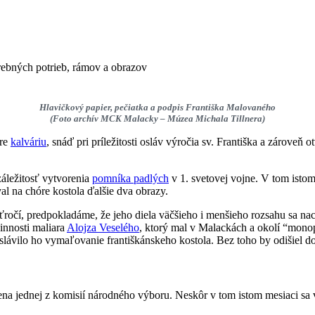
rebných potrieb, rámov a obrazov
Hlavičkový papier, pečiatka a podpis Františka Malovaného
(Foto archív MCK Malacky – Múzea Michala Tillnera)
ore
kalváriu
, snáď pri príležitosti osláv výročia sv. Františka a zároveň
záležitosť vytvorenia
pomníka padlých
v 1. svetovej vojne. V tom isto
l na chóre kostola ďalšie dva obrazy.
aťročí, predpokladáme, že jeho diela väčšieho i menšieho rozsahu sa 
innosti maliara
Alojza Veselého
, ktorý mal v Malackách a okolí “mono
eslávilo ho vymaľovanie františkánskeho kostola. Bez toho by odišiel d
a jednej z komisií národného výboru. Neskôr v tom istom mesiaci sa 