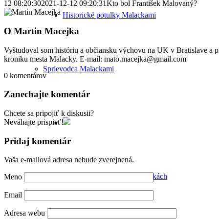
12 08:20:30
2021-12-12 09:20:31
Kto bol František Malovaný?
Historické potulky Malackami
O
Martin Macejka
Vyštudoval som históriu a občiansku výchovu na UK v Bratislave a
kroniku mesta Malacky. E-mail: mato.macejka@gmail.com
Sprievodca Malackami
0
komentárov
Zanechajte komentár
Chcete sa pripojiť k diskusii?
Neváhajte prispieť!
Pridaj komentár
Vaša e-mailová adresa nebude zverejnená.
Poznávacie okruhy po Malackách
Meno
Email
Adresa webu