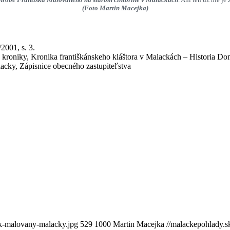
(Foto Martin Macejka)
2001, s. 3.
roniky, Kronika františkánskeho kláštora v Malackách – Historia Domu
ky, Zápisnice obecného zastupiteľstva
ek-malovany-malacky.jpg
529
1000
Martin Macejka
//malackepohlady.