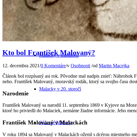
Odkiaľ pochádza názov mesta
Kto bol František Malovaný?
Malacky v minulosti
12. decembra 2021
/
0 Komentáre
/
v
Osobnosti
/
od
Martin Macejka
Článok bol rozpísaný asi rok. Pôvodne mal nadpis znieť: Náhrobok F
neho. František Malovaný, moravský rodák, ktorý sa svojho času dos
Malacky v 20. storočí
Narodenie
František Malovaný sa narodil 11. septembra 1869 v Kyjove na Morav
ktoré ho priviedli do Malaciek, nemáme žiadne informácie. Jeho meno
František Malovaný v Malackách
Súčasné Malacky
V roku 1894 sa Malovaný v Malackách oženil s dcérou miestneho me