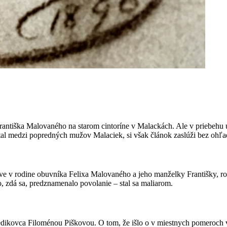
rantiška Malovaného na starom cintoríne v Malackách. Ale v priebehu
tal medzi popredných mužov Malaciek, si však článok zaslúži bez ohľa
e v rodine obuvníka Felixa Malovaného a jeho manželky Františky, rode
, zdá sa, predznamenalo povolanie – stal sa maliarom.
dikovca Filoménou Piškovou. O tom, že išlo o v miestnych pomeroch v