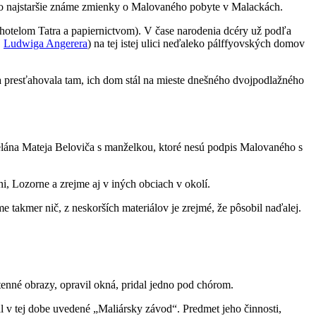
 to najstaršie známe zmienky o Malovaného pobyte v Malackách.
i hotelom Tatra a papiernictvom). V čase narodenia dcéry už podľa
j
Ludwiga Angerera
) na tej istej ulici neďaleko pálffyovských domov
sa presťahovala tam, ich dom stál na mieste dnešného dvojpodlažného
telána Mateja Beloviča s manželkou, ktoré nesú podpis Malovaného s
i, Lozorne a zrejme aj v iných obciach v okolí.
takmer nič, z neskorších materiálov je zrejmé, že pôsobil naďalej.
enné obrazy, opravil okná, pridal jedno pod chórom.
al v tej dobe uvedené „Maliársky závod“. Predmet jeho činnosti,