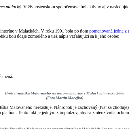
kres malacký.
V živnostenskom spoločenstve bol aktívny aj v nasledujú
cintoríne v Malackách. V roku 1991 bola po ňom
pomenovaná jedna z 
u boli údaje zomrelého a tiež nápis vzťahujúci sa k jeho osobe:
né mená.
Hrob Františka Malovaného na starom cintoríne v Malackách v roku 2006
(Foto Martin Macejka)
tiška Malovaného neexistuje. Náhrobok je zachovaný (tvar sa zhoduje)
platňou. Tento fakt je jedným z implulzov, aby sa zintenzívnila ochra
hrobe Františka Malovaného na starom cintoríne v Malackách
. Ani ten už nie j