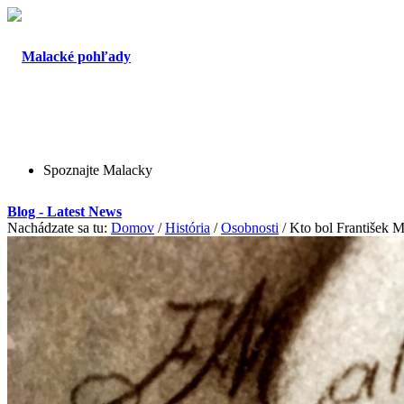
Spoznajte Malacky
Blog - Latest News
Nachádzate sa tu:
Domov
/
História
/
Osobnosti
/
Kto bol František 
O Malackách