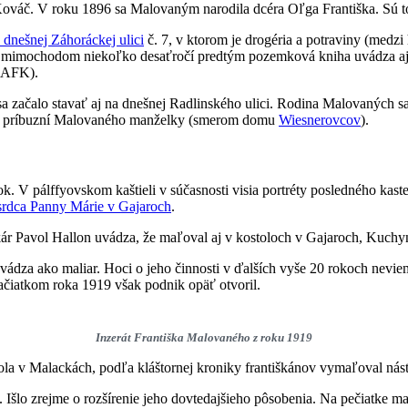
f Kováč. V roku 1896 sa Malovaným narodila dcéra Oľga Františka. Sú
dnešnej Záhoráckej ulici
č. 7, v ktorom je drogéria a potraviny (medz
 mimochodom niekoľko desaťročí predtým pozemková kniha uvádza a
a AFK).
 sa začalo stavať aj na dnešnej Radlinského ulici. Rodina Malovaných 
omy príbuzní Malovaného manželky (smerom domu
Wiesnerovcov
).
k. V pálffyovskom kaštieli v súčasnosti visia portréty posledného kas
rdca Panny Márie v Gajaroch
.
ár Pavol Hallon uvádza, že maľoval aj v kostoloch v Gajaroch, Kuchyn
dza ako maliar. Hoci o jeho činnosti v ďalších vyše 20 rokoch nevieme 
Začiatkom roka 1919 však podnik opäť otvoril.
Inzerát Františka Malovaného z roku 1919
ola v Malackách, podľa kláštornej kroniky františkánov vymaľoval nást
 Išlo zrejme o rozšírenie jeho dovtedajšieho pôsobenia. Na pečiatke m