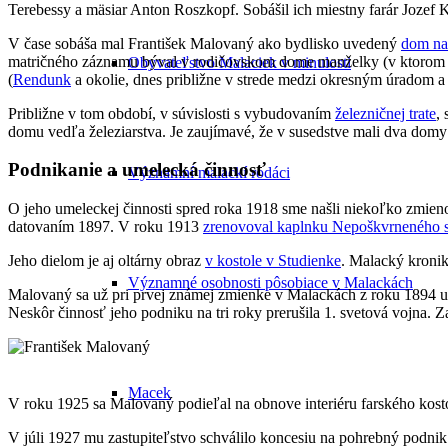
Terebessy a mäsiar Anton Roszkopf. Sobášil ich miestny farár Joze
V čase sobáša mal František Malovaný ako bydlisko uvedený
dom na 
matričného záznamu býval v rodičovskom dome manželky (v ktorom
Obyvateľstvo Malaciek v minulosti
(
Rendunk
a okolie, dnes približne v strede medzi okresným úradom 
Približne v tom období, v súvislosti s vybudovaním
železničnej trate
,
domu vedľa železiarstva. Je zaujímavé, že v susedstve mali dva d
Podnikanie a umelecká činnosť
Významní malackí rodáci
O jeho umeleckej činnosti spred roka 1918 sme našli niekoľko zmieno
datovaním 1897. V roku 1913
zrenovoval kaplnku Nepoškvrneného s
Jeho dielom je aj oltárny obraz
v kostole v Studienke
. Malacký kronik
Významné osobnosti pôsobiace v Malackách
Malovaný sa už pri prvej známej zmienke v Malackách z roku 1894 uvá
Neskôr činnosť jeho podniku na tri roky prerušila 1. svetová vojna. 
Macek
V roku 1925 sa Malovaný podieľal na obnove interiéru farského kost
V júli 1927 mu zastupiteľstvo schválilo koncesiu na pohrebný podnik.