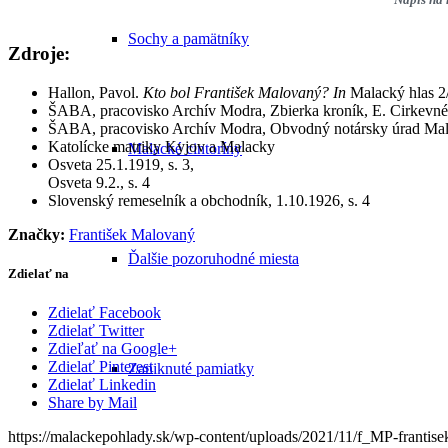
Sochy a pamätníky
Zdroje:
Hallon, Pavol.
Kto bol František Malovaný? In
Malacký hlas 2/
ŠABA, pracovisko Archív Modra, Zbierka kroník, E. Cirkevné k
ŠABA, pracovisko Archív Modra, Obvodný notársky úrad Malac
Katolícke matriky Kyjov a Malacky
Malacké cintoríny
Osveta 25.1.1919, s. 3,
Osveta 9.2., s. 4
Slovenský remeselník a obchodník, 1.10.1926, s. 4
Značky:
František Malovaný
Ďalšie pozoruhodné miesta
Zdielať na
Zdielať Facebook
Zdielať Twitter
Zdieľať na Google+
Zdielať Pinterest
Zaniknuté pamiatky
Zdielať Linkedin
Share by Mail
https://malackepohlady.sk/wp-content/uploads/2021/11/f_MP-frantis