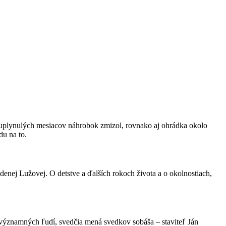
 uplynulých mesiacov náhrobok zmizol, rovnako aj ohrádka okolo
du na to.
nej Lužovej. O detstve a ďalších rokoch života a o okolnostiach,
ýznamných ľudí, svedčia mená svedkov sobáša – staviteľ Ján