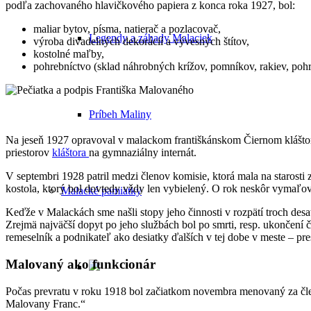
podľa zachovaného hlavičkového papiera z konca roka 1927, bol:
maliar bytov, písma, natierač a pozlacovač,
Legendy a záhady Malaciek
výroba divadelných dekorácií a vývesných štítov,
kostolné maľby,
pohrebníctvo (sklad náhrobných krížov, pomníkov, rakiev, poh
Príbeh Maliny
Na jeseň 1927 opravoval v malackom františkánskom Čiernom klášt
priestorov
kláštora
na gymnaziálny internát.
V septembri 1928 patril medzi členov komisie, ktorá mala na starosti 
kostola, ktorý bol dovtedy vždy len vybielený. O rok neskôr vymaľova
Malacké pamiatky
Keďže v Malackách sme našli stopy jeho činnosti v rozpätí troch des
Zrejmä najväčší dopyt po jeho službách bol po smrti, resp. ukončení č
remeselník a podnikateľ ako desiatky ďalších v tej dobe v meste – pr
Malovaný ako funkcionár
Počas prevratu v roku 1918 bol začiatkom novembra menovaný za člen
Malovany Franc.“