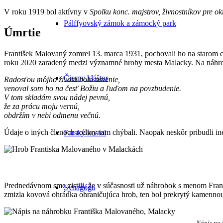
V roku 1919 bol aktívny v
Spolku konc. majstrov, živnostníkov pre o
Pálffyovský zámok a zámocký park
Úmrtie
František Malovaný zomrel 13. marca 1931, pochovali ho na starom 
roku 2020 zaradený medzi významné hroby mesta Malacky. Na náhrobk
Čierny kláštor
Radosťou môjho života bolo umenie,
venoval som ho na česť Božiu a ľuďom na povzbudenie.
V tom skladám svou nádej pevnú,
že za prácu moju vernú,
obdržím v nebi odmenu večnú.
Údaje o iných členoch rodiny tam chýbali. Naopak neskôr pribudli i
Farský kostol
Prednedávnom sme zistili, že v súčasnosti už náhrobok s menom Fran
Synagóga
zmizla kovová ohrádka ohraničujúca hrob, ten bol prekrytý kamennou 
Nápis na 