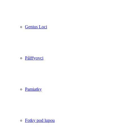
Genius Loci
Pálffyovci
Pamiatky
Fotky pod lupou