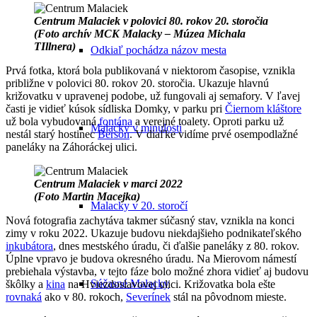
Centrum Malaciek v polovici 80. rokov 20. storočia
(Foto archív MCK Malacky – Múzea Michala
TIllnera)
Odkiaľ pochádza názov mesta
Prvá fotka, ktorá bola publikovaná v niektorom časopise, vznikla
približne v polovici 80. rokov 20. storočia. Ukazuje hlavnú
križovatku v upravenej podobe, už fungovali aj semafory. V ľavej
časti je vidieť kúsok sídliska Domky, v parku pri
Čiernom kláštore
už bola vybudovaná
fontána
a verejné toalety. Oproti parku už
Malacky v minulosti
nestál starý hostinec
Berson
. V diaľke vidíme prvé osempodlažné
paneláky na Záhoráckej ulici.
Centrum Malaciek v marci 2022
(Foto Martin Macejka)
Malacky v 20. storočí
Nová fotografia zachytáva takmer súčasný stav, vznikla na konci
zimy v roku 2022. Ukazuje budovu niekdajšieho podnikateľského
inkubátora
, dnes mestského úradu, či ďalšie paneláky z 80. rokov.
Úplne vpravo je budova okresného úradu. Na Mierovom námestí
prebiehala výstavba, v tejto fáze bolo možné zhora vidieť aj budovu
Súčasné Malacky
škôlky a
kina
na Hviezdoslavovej ulici. Križovatka bola ešte
rovnaká
ako v 80. rokoch,
Severínek
stál na pôvodnom mieste.