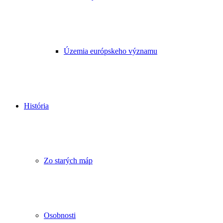
Územia európskeho významu
História
Zo starých máp
Osobnosti