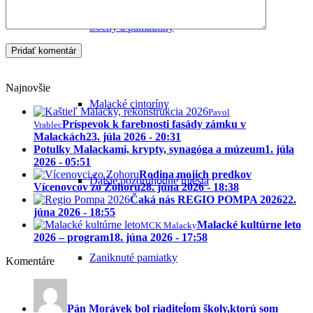
Sochy a pamätníky
Najnovšie
Malacké cintoríny
Pavol
Príspevok k farebnosti fasády zámku v
Vrablec
Malackách
23. júla 2026 - 20:31
Potulky Malackami, krypty, synagóga a múzeum
1. júla
2026 - 05:51
Rodina mojich predkov
Ďalšie pozoruhodné miesta
Vícenovcov zo Zohoru
28. júna 2026 - 18:38
Čaká nás REGIO POMPA 2026
22.
júna 2026 - 18:55
Malacké kultúrne leto
MCK Malacky
2026 – program
18. júna 2026 - 17:58
Zaniknuté pamiatky
Komentáre
Pán Morávek bol riaditeĺom školy,ktorú som