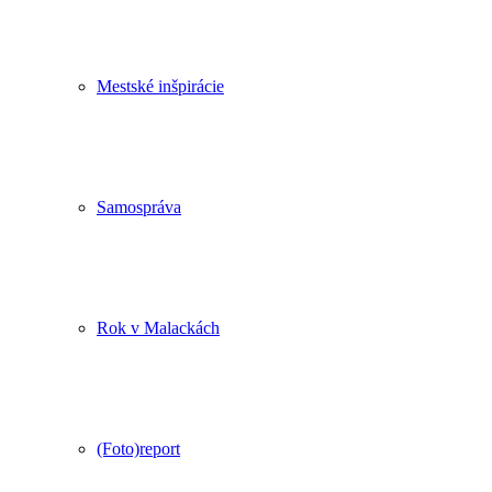
Mestské inšpirácie
Samospráva
Rok v Malackách
(Foto)report