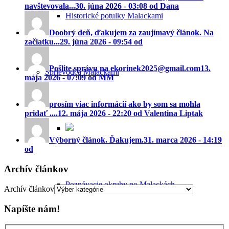
navštevovala...
30. júna 2026 - 03:08 od Dana
Historické potulky Malackami
Doobrý deň, ďakujem za zaujímavý článok. Na
začiatku...
29. júna 2026 - 09:54 od
Pošlite správu na ekorinek2025@gmail.com
13.
Sprievodca Malackami
mája 2026 - 07:09 od MM
prosím viac informácií ako by som sa mohla
pridať ....
12. mája 2026 - 22:20 od Valentina Liptak
Výborný článok. Ďakujem.
31. marca 2026 - 14:19
od
Archív článkov
Poznávacie okruhy po Malackách
Archív článkov
Napíšte nám!