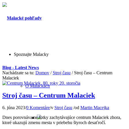
Spoznajte Malacky
Blog - Latest News
Nachádzate sa tu:
Domov
/
Stroj času
/
Stroj času – Centrum
Malaciek
O Malackách
Stroj času – Centrum Malaciek
6. júna 2023
/
0 Komentáre
/
v
Stroj času
/
od
Martin Macejka
Dnes porovnávame fotky zachytávajúce centrum Malaciek zhora,
ktoré ukazujú zmenu mesta v priebehu štyroch desaťročí.