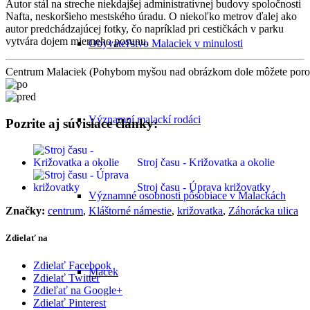
Autor stál na streche niekdajšej administratívnej budovy spoločnosti
Nafta, neskoršieho mestského úradu. O niekoľko metrov ďalej ako
autor predchádzajúcej fotky, čo napríklad pri cestičkách v parku
vytvára dojem mierneho posunu.
Obyvateľstvo Malaciek v minulosti
Centrum Malaciek (Pohybom myšou nad obrázkom dole môžete porovn
Významní malackí rodáci
Pozrite aj súvisiace články:
Stroj času - Križovatka a okolie
Stroj času - Úprava križovatky
Významné osobnosti pôsobiace v Malackách
Značky:
centrum
,
Kláštorné námestie
,
križovatka
,
Záhorácka ulica
Zdielať na
Zdielať Facebook
Macek
Zdielať Twitter
Zdieľať na Google+
Zdielať Pinterest