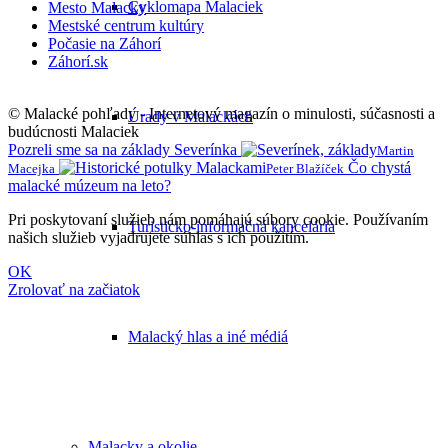
Cyklomapa Malaciek
Mesto Malacky
Mestské centrum kultúry
Počasie na Záhorí
Záhorí.sk
© Malacké pohľady - Internetový magazín o minulosti, súčasnosti a
Úrady v Malackách
budúcnosti Malaciek
Pozreli sme sa na základy Severínka
Martin
Čo chystá
Macejka
Peter Blažíček
malacké múzeum na leto?
Pri poskytovaní služieb nám pomáhajú súbory cookie. Používaním
Turisticko-informačná kancelária
našich služieb vyjadrujete súhlas s ich použitím.
OK
Zrolovať na začiatok
Malacký hlas a iné médiá
Malacky a okolie