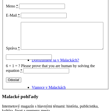
Kultúra v Malackách
Meno
*
E-Mail
*
Múzeum Michala Tillnera
Správa
*
Dorozumiete sa v Malackách?
6 + 1 = ?
Please prove that you are human by solving the
equation
*
Vianoce v Malackách
Malacké pohľady
Internetový magazín s hlavnými témami: história, publicistika,
kultúra, šport a premeny mesta.