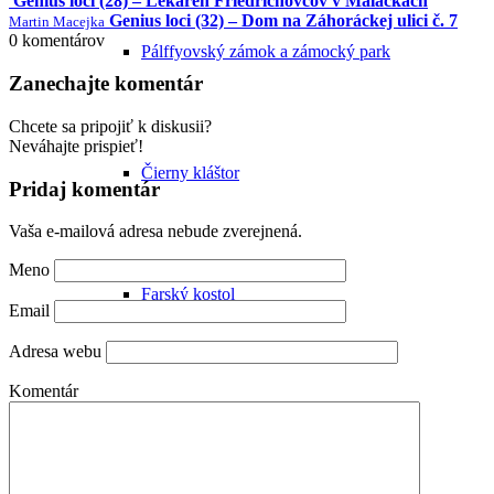
Genius loci (28) – Lekáreň Friedrichovcov v Malackách
Genius loci (32) – Dom na Záhoráckej ulici č. 7
Martin Macejka
0
komentárov
Pálffyovský zámok a zámocký park
Zanechajte komentár
Chcete sa pripojiť k diskusii?
Neváhajte prispieť!
Čierny kláštor
Pridaj komentár
Vaša e-mailová adresa nebude zverejnená.
Meno
Farský kostol
Email
Adresa webu
Komentár
Synagóga