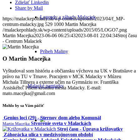
Zdielať Linkedin
Share by Mail
Legendy a záhady Malaciek
https://malackepohlady.sk/wp-content/uploads/2023/04/f_MP-
centrum-malacky.jpg
529
1000
Martin Macejka
//malackepohlady.sk/wp-content/uploads/2015/05/LOGO7.png
Martin Macejka
2023-06-06 06:25:43
2023-08-01 22:04:34
Stroj času
- Centrum Malaciek
Príbeh Maliny
O
Martin Macejka
Vyštudoval som históriu a občiansku výchovu na UK v Bratislave a
právo na TU v Trnave. Pracujem v MCK Malacky v Múzeu
Michala Tillnera a externe učím na Gymnáziu sv. Františka
Malacké pamiatky
Assiského. Píšem kroniku mesta Malacky. E-mail:
mato.macejka@gmail.com
Mohlo by sa Vám páčiť
Genius loci (29) - Sternov dom alebo Komunál
Stvorenie sveta v Malackách
Martin Macejka
Stroj času - Úprava križovatky
Záhorácka ulica v medzivojnovom období