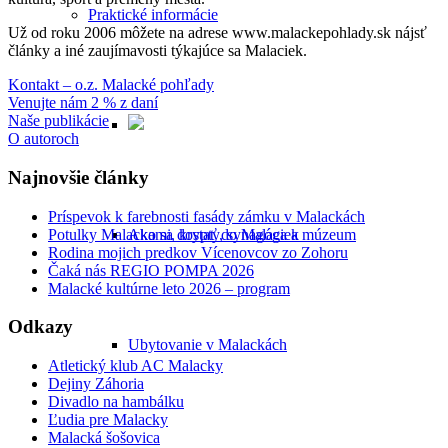
Praktické informácie
Už od roku 2006 môžete na adrese www.malackepohlady.sk nájsť
články a iné zaujímavosti týkajúce sa Malaciek.
Kontakt – o.z. Malacké pohľady
Venujte nám 2 % z daní
Naše publikácie
O autoroch
Najnovšie články
Príspevok k farebnosti fasády zámku v Malackách
Potulky Malackami, krypty, synagóga a múzeum
Ako sa dostať do Malaciek
Rodina mojich predkov Vícenovcov zo Zohoru
Čaká nás REGIO POMPA 2026
Malacké kultúrne leto 2026 – program
Odkazy
Ubytovanie v Malackách
Atletický klub AC Malacky
Dejiny Záhoria
Divadlo na hambálku
Ľudia pre Malacky
Malacká šošovica