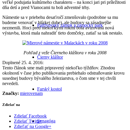
veľké podujatia kultúrneho charakteru – na konci jari pri príležitosti
dňa detí a pred Vianocami tu boli adventné trhy.
Námestie sa v priebehu desaťročí zmenšovalo (podrobne sa mu
budeme venovať v blízkej dobe), ale budovy sa zásadnejšie
Pálffyovský zámok a zámocký park
nezmenili. Hoci pred niekoľkými rokmi bola avizovaná nová
výstavba, ktorá mala nahradiť tieto domčeky, zatiaľ sa tak nestalo.
Pohľad z veže Čierneho kláštora v roku 2008
Čierny kláštor
Doplnené 25. 4. 2016:
Tento článok sme mali pripravený niekoľko týždňov. Zhodou
okolností v čase jeho publikovania prebiehalo odstraňovanie krovu
susednej budovy bývalého železiarstva, o čom sme v tej chvíli
nevedeli.
Farský kostol
Značky:
mierovenam
Zdielať na
Zdielať Facebook
Synagóga
Zdielať Twitter
Zdieľať na Google+