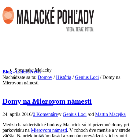
Spoznajte Malacky
Blog - Latest News
Nachádzate sa tu:
Domov
/
História
/
Genius Loci
/
Domy na
Mierovom námestí
Domy na Mierovom námestí
O Malackách
24. apríla 2016
/
0 Komentáre
/
v
Genius Loci
/
od
Martin Macejka
Medzi charakteristické budovy Malaciek sú tri prízemné domy pri
parkovisku na
Mierovom námestí
. V rohoch dve menšie a v strede
väčšia. Napriek úpravám fasád a zmenám prevádzok v ich vnútri