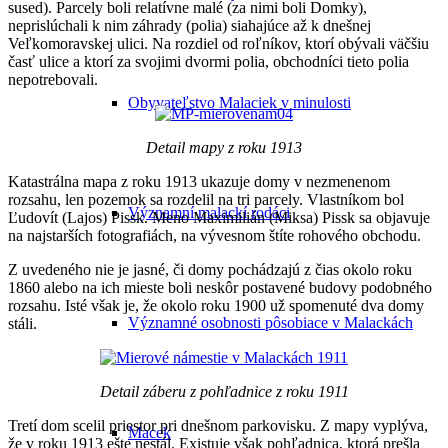
sused). Parcely boli relatívne malé (za nimi boli Domky),
neprislúchali k nim záhrady (polia) siahajúce až k dnešnej
Veľkomoravskej ulici. Na rozdiel od roľníkov, ktorí obývali väčšiu
časť ulice a ktorí za svojimi dvormi polia, obchodníci tieto polia
nepotrebovali.
Obyvateľstvo Malaciek v minulosti
Detail mapy z roku 1913
Katastrálna mapa z roku 1913 ukazuje domy v nezmenenom
rozsahu, len pozemok sa rozdelil na tri parcely. Vlastníkom bol
Významní malackí rodáci
Ľudovít (Lajos) Pissk. Meno Maximilián (Miksa) Pissk sa objavuje
na najstarších fotografiách, na vývesnom štíte rohového obchodu.
Z uvedeného nie je jasné, či domy pochádzajú z čias okolo roku
1860 alebo na ich mieste boli neskôr postavené budovy podobného
rozsahu. Isté však je, že okolo roku 1900 už spomenuté dva domy
Významné osobnosti pôsobiace v Malackách
stáli.
Detail záberu z pohľadnice z roku 1911
Tretí dom scelil priestor pri dnešnom parkovisku. Z mapy vyplýva,
Macek
že v roku 1913 ešte nestál. Existuje však pohľadnica, ktorá prešla