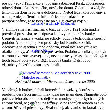
poštou v roku 1911 a ktorej vydanie zabezpečil Pissk, zobrazujúca
rohový dom a časť stredného, novšieho domu. Z detailu sa zdá, že
tento novší dom nebol ešte dokončený. Nebol teda skolaudovaný a
na mape nie je. Nemáme informácie o kolaudácii, ale
predpokladáme, že to bolo ešte pred I. svetovou vojnou.
Legendy a záhady Malaciek
V archíve sme našli záznam o tom, že v roku 1921 bola úradne
povolená prestavba, resp. úprava budovy pre potreby banky.
Upravila sa fasáda a vonkajšie schody, budova teda dostala dnešnú
podobu. Autorom projektu prestavby bol František Steidl.
Zachovala sa aj fotka z toho obdobia, ktorá síce zachytáva len
Príbeh Maliny
okolie budovy, ale naznačuje prestavbu. Podobu zmenila aj budova
na rohu Hviezdoslavovej ulice, nevieme kedy. Vlastníkom všetkých
troch budov bola v roku 1921 Ľudová banka. Ďalší vývoj
vlastníckych vzťahov sme neskúmali.
Malacké pamiatky
Historické domy na Mierovom námestí v roku 2006
Vo všetkých budovách boli komerčné prevádzky, ktoré sa v
priebehu desaťročí menili. Inak tomu nie je ani dnes. Námestie bolo
počas celého obdobia bolo dejiskom mnohých politických a iných
zhromaždení, bez ohľadu na režimy. V posledných rokoch sa ako
zhromažďovací priestor využíval menej, ale vlani sa tu konali dve