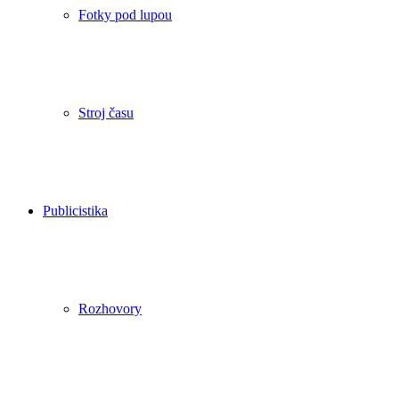
Fotky pod lupou
Stroj času
Publicistika
Rozhovory