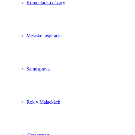
Komentáre a názory
Mestské inšpirácie
Samospráva
Rok v Malackách