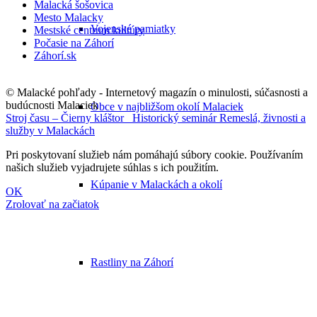
Malacká šošovica
Mesto Malacky
Vojenské pamiatky
Mestské centrum kultúry
Počasie na Záhorí
Záhorí.sk
© Malacké pohľady - Internetový magazín o minulosti, súčasnosti a
budúcnosti Malaciek
Obce v najbližšom okolí Malaciek
Stroj času – Čierny kláštor
Historický seminár Remeslá, živnosti a
služby v Malackách
Pri poskytovaní služieb nám pomáhajú súbory cookie. Používaním
našich služieb vyjadrujete súhlas s ich použitím.
Kúpanie v Malackách a okolí
OK
Zrolovať na začiatok
Rastliny na Záhorí