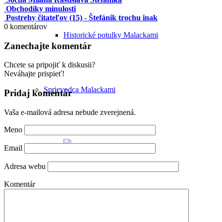
Obchodíky minulosti
Postrehy čitateľov (15) - Štefánik trochu inak
0
komentárov
Historické potulky Malackami
Zanechajte komentár
Chcete sa pripojiť k diskusii?
Neváhajte prispieť!
Sprievodca Malackami
Pridaj komentár
Vaša e-mailová adresa nebude zverejnená.
Meno
Email
Adresa webu
Komentár
Poznávacie okruhy po Malackách