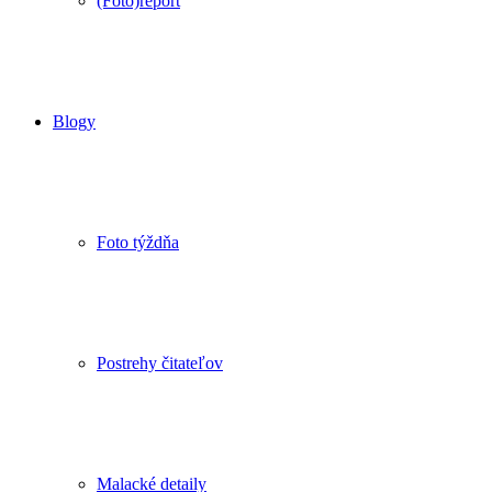
(Foto)report
Blogy
Foto týždňa
Postrehy čitateľov
Malacké detaily