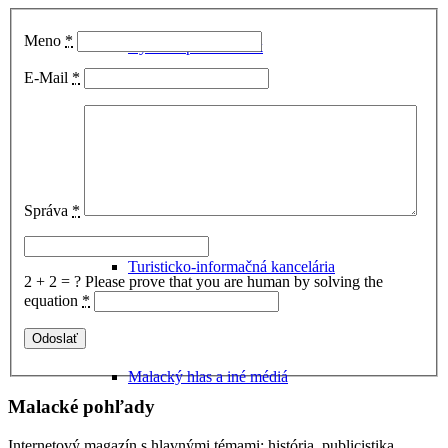
Meno
*
Cyklomapa Malaciek
E-Mail
*
Úrady v Malackách
Správa
*
Turisticko-informačná kancelária
2 + 2 = ?
Please prove that you are human by solving the
equation
*
Malacký hlas a iné médiá
Malacké pohľady
Internetový magazín s hlavnými témami: história, publicistika,