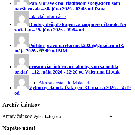
Pán Morávek bol riaditeĺom školy,ktorú som
navštevovala...
30. júna 2026 - 03:08 od Dana
Praktické informácie
Doobrý deň, ďakujem za zaujímavý článok. Na
začiatku...
29. júna 2026 - 09:54 od
Pošlite správu na ekorinek2025@gmail.com
13.
mája 2026 - 07:09 od MM
prosím viac informácií ako by som sa mohla
pridať ....
12. mája 2026 - 22:20 od Valentina Liptak
Ako sa dostať do Malaciek
Výborný článok. Ďakujem.
31. marca 2026 - 14:19
od
Archív článkov
Ubytovanie v Malackách
Archív článkov
Napíšte nám!