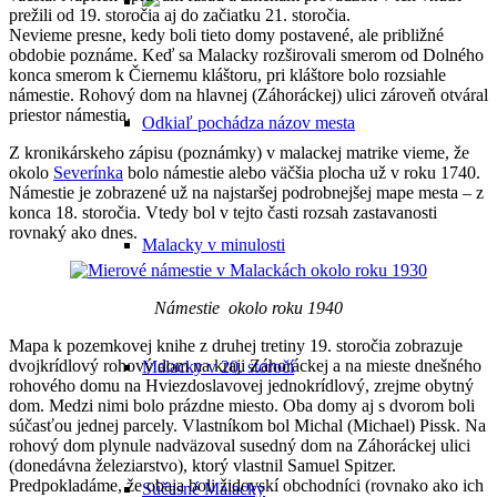
prežili od 19. storočia aj do začiatku 21. storočia.
Nevieme presne, kedy boli tieto domy postavené, ale približné
obdobie poznáme. Keď sa Malacky rozširovali smerom od Dolného
konca smerom k Čiernemu kláštoru, pri kláštore bolo rozsiahle
námestie. Rohový dom na hlavnej (Záhoráckej) ulici zároveň otváral
priestor námestia.
Odkiaľ pochádza názov mesta
Z kronikárskeho zápisu (poznámky) v malackej matrike vieme, že
okolo
Severínka
bolo námestie alebo väčšia plocha už v roku 1740.
Námestie je zobrazené už na najstaršej podrobnejšej mape mesta – z
konca 18. storočia. Vtedy bol v tejto časti rozsah zastavanosti
rovnaký ako dnes.
Malacky v minulosti
Námestie okolo roku 1940
Mapa k pozemkovej knihe z druhej tretiny 19. storočia zobrazuje
dvojkrídlový rohový dom na kraji Záhoráckej a na mieste dnešného
Malacky v 20. storočí
rohového domu na Hviezdoslavovej jednokrídlový, zrejme obytný
dom. Medzi nimi bolo prázdne miesto. Oba domy aj s dvorom boli
súčasťou jednej parcely. Vlastníkom bol Michal (Michael) Pissk. Na
rohový dom plynule nadväzoval susedný dom na Záhoráckej ulici
(donedávna železiarstvo), ktorý vlastnil Samuel Spitzer.
Predpokladáme, že obaja boli židovskí obchodníci (rovnako ako ich
Súčasné Malacky