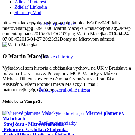
Zdielať Pinterest
Zdielať Linkedin
Share by Mail
https://malackepohlady.sk/wp-content/uploads/2016/04/f_MP-
Sochy a pamätníky
mierovenam.jpg
529
1000
Martin Macejka
//malackepohlady.sk/wp-
content/uploads/2015/05/LOGO7.png
Martin Macejka
2016-04-24
07:06:45
2016-04-27 20:23:32
Domy na Mierovom námestí
O
Martin Macejka
Malacké cintoríny
Vyštudoval som históriu a občiansku výchovu na UK v Bratislave a
právo na TU v Trnave. Pracujem v MCK Malacky v Múzeu
Michala Tillnera a externe učím na Gymnáziu sv. Františka
Assiského. Píšem kroniku mesta Malacky. E-mail:
mato.macejka@gmail.com
Ďalšie pozoruhodné miesta
Mohlo by sa Vám páčiť
Mierové plamene v
Martin Macejka
Malackách
Zaniknuté pamiatky
Stroj času - Mierové námestie
Pekárne u Gschilla a Studeníka
Socha Milana Rastislava Štefánika