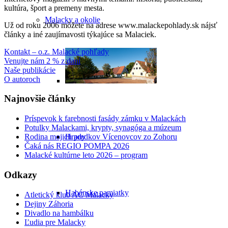
kultúra, šport a premeny mesta.
Malacky a okolie
Už od roku 2006 môžete na adrese www.malackepohlady.sk nájsť
články a iné zaujímavosti týkajúce sa Malaciek.
Kontakt – o.z. Malacké pohľady
Venujte nám 2 % z daní
Naše publikácie
O autoroch
Najnovšie články
Príspevok k farebnosti fasády zámku v Malackách
Potulky Malackami, krypty, synagóga a múzeum
Hrady
Rodina mojich predkov Vícenovcov zo Zohoru
Čaká nás REGIO POMPA 2026
Malacké kultúrne leto 2026 – program
Odkazy
Habánske pamiatky
Atletický klub AC Malacky
Dejiny Záhoria
Divadlo na hambálku
Ľudia pre Malacky