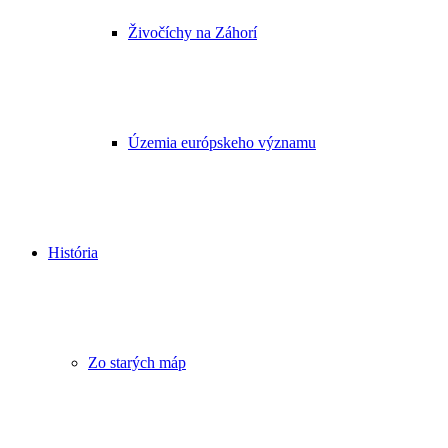
Živočíchy na Záhorí
Územia európskeho významu
História
Zo starých máp