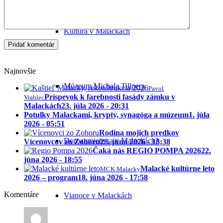
Kultúra v Malackách
Najnovšie
Múzeum Michala Tillnera
Pavol
Príspevok k farebnosti fasády zámku v
Vrablec
Malackách
23. júla 2026 - 20:31
Potulky Malackami, krypty, synagóga a múzeum
1. júla
2026 - 05:51
Rodina mojich predkov
Dorozumiete sa v Malackách?
Vícenovcov zo Zohoru
28. júna 2026 - 18:38
Čaká nás REGIO POMPA 2026
22.
júna 2026 - 18:55
Malacké kultúrne leto
MCK Malacky
2026 – program
18. júna 2026 - 17:58
Komentáre
Vianoce v Malackách