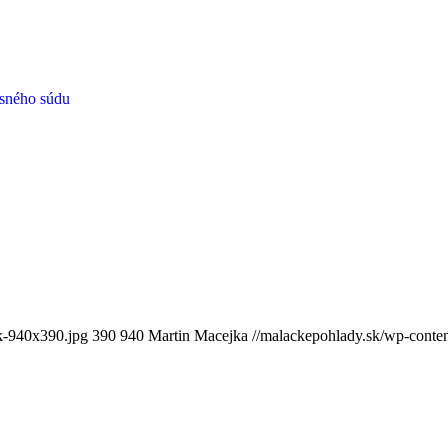
esného súdu
k-940x390.jpg
390
940
Martin Macejka
//malackepohlady.sk/wp-cont