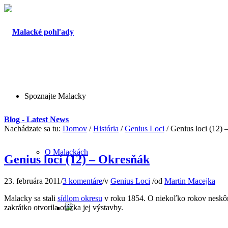
Spoznajte Malacky
Blog - Latest News
Nachádzate sa tu:
Domov
/
História
/
Genius Loci
/
Genius loci (12) 
O Malackách
Genius loci (12) – Okresňák
23. februára 2011
/
3 komentáre
/
v
Genius Loci
/
od
Martin Macejka
Malacky sa stali
sídlom okresu
v roku 1854. O niekoľko rokov neskô
zakrátko otvorila otázka jej výstavby.