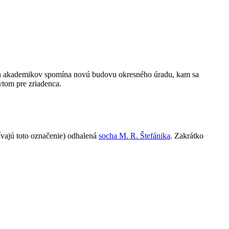
ých akademikov spomína novú budovu okresného úradu, kam sa
ytom pre zriadenca.
ívajú toto označenie) odhalená
socha M. R. Štefánika
. Zakrátko