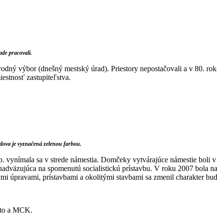
ade pracovali.
odný výbor (dnešný mestský úrad). Priestory nepostačovali a v 80. roko
estnosť zastupiteľstva.
dova je vyznačená zelenou farbou.
p. vynímala sa v strede námestia. Domčeky vytvárajúce námestie boli v 7
 nadväzujúca na spomenutú socialistickú prístavbu. V roku 2007 bola na
 úpravami, prístavbami a okolitými stavbami sa zmenil charakter budo
esto a MCK.