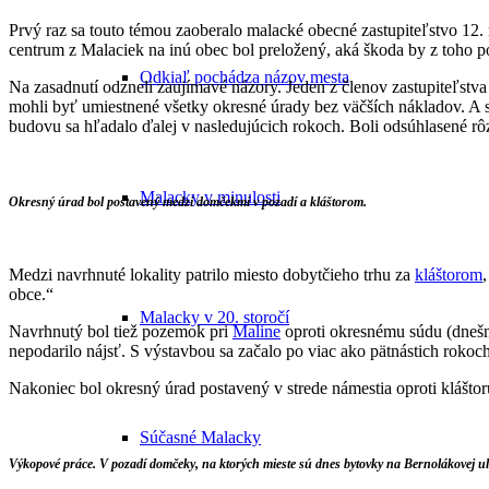
Prvý raz sa touto témou zaoberalo malacké obecné zastupiteľstvo 12
centrum z Malaciek na inú obec bol preložený, aká škoda by z toho p
Odkiaľ pochádza názov mesta
Na zasadnutí odzneli zaujímavé názory. Jeden z členov zastupiteľstva
mohli byť umiestnené všetky okresné úrady bez väčších nákladov. A s
budovu sa hľadalo ďalej v nasledujúcich rokoch. Boli odsúhlasené rôz
Malacky v minulosti
Okresný úrad bol postavený medzi domčekmi v pozadí a kláštorom.
Medzi navrhnuté lokality patrilo miesto dobytčieho trhu za
kláštorom
obce.“
Malacky v 20. storočí
Navrhnutý bol tiež pozemok pri
Maline
oproti okresnému súdu (dnešn
nepodarilo nájsť. S výstavbou sa začalo po viac ako pätnástich rokoch
Nakoniec bol okresný úrad postavený v strede námestia oproti kláštor
Súčasné Malacky
Výkopové práce. V pozadí domčeky, na ktorých mieste sú dnes bytovky na Bernolákovej uli