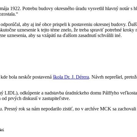
. mája 1922. Potrebu budovy okresného úradu vysvetlil hlavný notár s
ozostala.“
 odporúčal, aby aj iné obce prispeli k postaveniu okresnej budovy. Ďal
kutočne uznesenie k tejto téme znelo, že treba spraviť potrebné kroky
ne uznesenia, aby sa vzápätí na ďalšom zasadnutí schválili iné.
, kde bola neskôr postavená
škola Dr. J. Dérera
. Návrh neprešiel, pretož
ý LIDL), odkúpenie a nadstavba úradníckeho domu Pálffyho veľkostatk
 od prvých diskusií v zastupiteľstve.
u. Presný rok sa nám nepodarilo zistiť, no v archíve MCK sa zachovali 
ci.