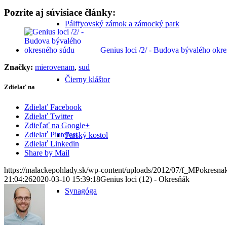
Pozrite aj súvisiace články:
Pálffyovský zámok a zámocký park
Genius loci /2/ - Budova bývalého okr
Značky:
mierovenam
,
sud
Čierny kláštor
Zdielať na
Zdielať Facebook
Zdielať Twitter
Zdieľať na Google+
Zdielať Pinterest
Farský kostol
Zdielať Linkedin
Share by Mail
https://malackepohlady.sk/wp-content/uploads/2012/07/f_MPokresna
21:04:26
2020-03-10 15:39:18
Genius loci (12) - Okresňák
Synagóga