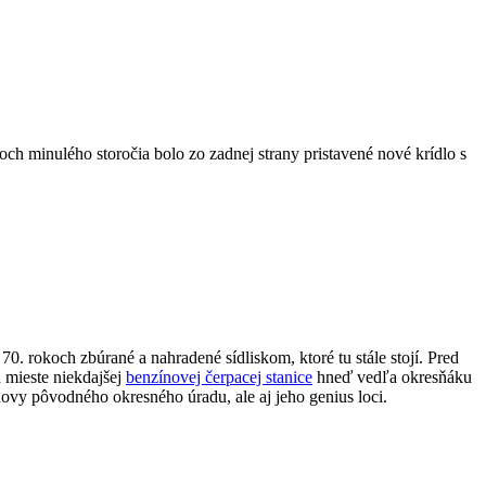
ch minulého storočia bolo zo zadnej strany pristavené nové krídlo s
0. rokoch zbúrané a nahradené sídliskom, ktoré tu stále stojí. Pred
 mieste niekdajšej
benzínovej čerpacej stanice
hneď vedľa okresňáku
vy pôvodného okresného úradu, ale aj jeho genius loci.