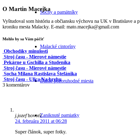
O
Martin Macejka
Sochy a pamätníky
Vyštudoval som históriu a občiansku výchovu na UK v Bratislave a
kroniku mesta Malacky. E-mail: mato.macejka@gmail.com
Mohlo by sa Vám páčiť
Malacké cintoríny
Obchodíky minulosti
Stroj času - Mierové námestie
Pekárne u Gschilla a Studeníka
Stroj času - Mierové námestie
Socha Milana Rastislava Štefánika
Stroj času - Ulica Na brehu
Ďalšie pozoruhodné miesta
3
komentárov
Zaniknuté pamiatky
j.jozef
hovorí:
24. februára 2011 at 06:28
Super článok, super fotky.