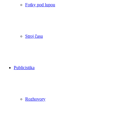
Fotky pod lupou
Stroj času
Publicistika
Rozhovory