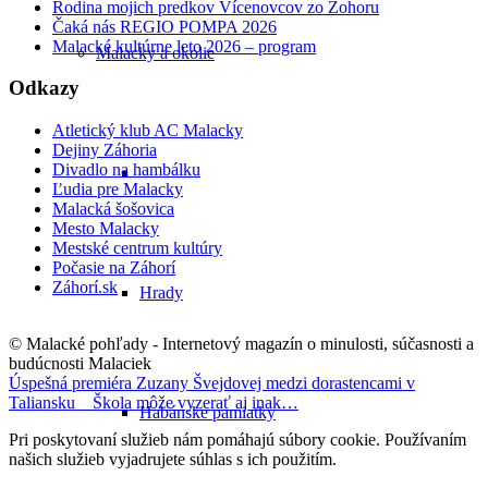
Rodina mojich predkov Vícenovcov zo Zohoru
Čaká nás REGIO POMPA 2026
Malacké kultúrne leto 2026 – program
Malacky a okolie
Odkazy
Atletický klub AC Malacky
Dejiny Záhoria
Divadlo na hambálku
Ľudia pre Malacky
Malacká šošovica
Mesto Malacky
Mestské centrum kultúry
Počasie na Záhorí
Záhorí.sk
Hrady
© Malacké pohľady - Internetový magazín o minulosti, súčasnosti a
budúcnosti Malaciek
Úspešná premiéra Zuzany Švejdovej medzi dorastencami v
Taliansku
Škola môže vyzerať aj inak…
Habánske pamiatky
Pri poskytovaní služieb nám pomáhajú súbory cookie. Používaním
našich služieb vyjadrujete súhlas s ich použitím.