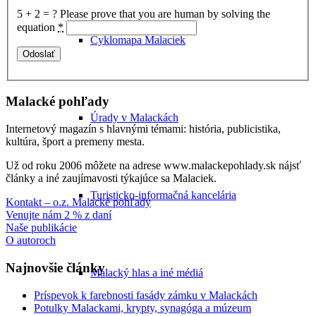
5 + 2 = ?
Please prove that you are human by solving the
equation
*
Cyklomapa Malaciek
Malacké pohľady
Úrady v Malackách
Internetový magazín s hlavnými témami: história, publicistika,
kultúra, šport a premeny mesta.
Už od roku 2006 môžete na adrese www.malackepohlady.sk nájsť
články a iné zaujímavosti týkajúce sa Malaciek.
Turisticko-informačná kancelária
Kontakt – o.z. Malacké pohľady
Venujte nám 2 % z daní
Naše publikácie
O autoroch
Najnovšie články
Malacký hlas a iné médiá
Príspevok k farebnosti fasády zámku v Malackách
Potulky Malackami, krypty, synagóga a múzeum