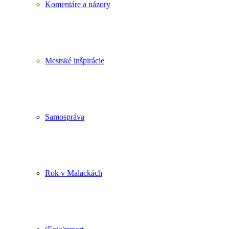
Komentáre a názory
Mestské inšpirácie
Samospráva
Rok v Malackách