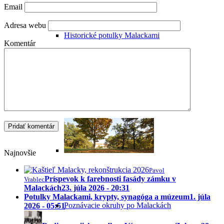
Email
Adresa webu
Historické potulky Malackami
Komentár
Sprievodca Malackami
Najnovšie
Pavol
Príspevok k farebnosti fasády zámku v
Vrablec
Malackách
23. júla 2026 - 20:31
Potulky Malackami, krypty, synagóga a múzeum
1. júla
Poznávacie okruhy po Malackách
2026 - 05:51