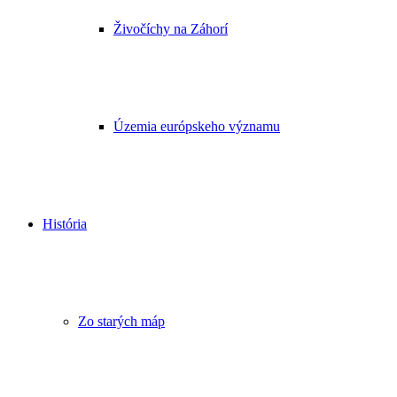
Živočíchy na Záhorí
Územia európskeho významu
História
Zo starých máp