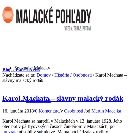
Spoznajte Malacky
Blog - Latest News
Nachádzate sa tu:
Domov
/
História
/
Osobnosti
/
Karol Machata –
slávny malacký rodák
Karol Machata – slávny malacký rodák
O Malackách
16. januára 2018
/
0 Komentáre
/
v
Osobnosti
/
od
Martin Macejka
Karol Machata sa narodil v Malackách v 13. januára 1928. Jeho
otec bol v pálffyovských časoch žandárom v Malackách, po
prevrate
pôsobil v súdnictve. Mama pochádzala z rodiny