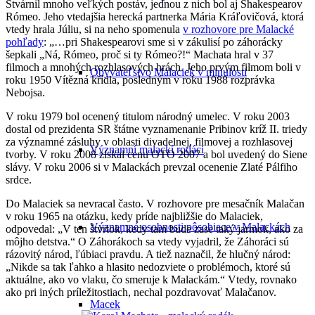
Stvárnil mnoho veľkých postáv, jednou z nich bol aj Shakespearov
Rómeo. Jeho vtedajšia herecká partnerka Mária Kráľovičová, ktorá
vtedy hrala Júliu, si na neho spomenula
v rozhovore pre Malacké
pohľady
: „…pri Shakespearovi sme si v zákulisí po záhorácky
šepkali „Ná, Rómeo, proč si ty Rómeo?!“ Machata hral v 37
filmoch a mnohých rozhlasových hrách. Jeho prvým filmom boli v
Obyvateľstvo Malaciek v minulosti
roku 1950 Vítězná křídla, posledným v roku 1988 rozprávka
Nebojsa.
V roku 1979 bol ocenený titulom národný umelec. V roku 2003
dostal od prezidenta SR štátne vyznamenanie Pribinov kríž II. triedy
za významné zásluhy v oblasti divadelnej, filmovej a rozhlasovej
Významní malackí rodáci
tvorby. V roku 2008 získal cenu OTO 2007 a bol uvedený do Siene
slávy. V roku 2006 si v Malackách prevzal ocenenie Zlaté Pálfiho
srdce.
Do Malaciek sa nevracal často. V rozhovore pre mesačník Malačan
v roku 1965 na otázku, kedy príde najbližšie do Malaciek,
Významné osobnosti pôsobiace v Malackách
odpovedal: „V ten štvrtok, kedy tam bude zase taký jarmok, ako za
môjho detstva.“ O Záhorákoch sa vtedy vyjadril, že Záhoráci sú
rázovitý národ, ľúbiaci pravdu. A tiež naznačil, že hlučný národ:
„Nikde sa tak ľahko a hlasito nedozviete o problémoch, ktoré sú
aktuálne, ako vo vlaku, čo smeruje k Malackám.“ Vtedy, rovnako
ako pri iných príležitostiach, nechal pozdravovať Malačanov.
Macek