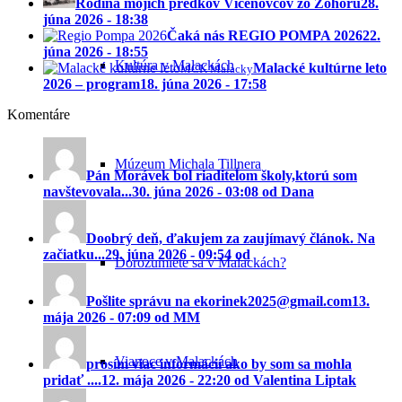
Rodina mojich predkov Vícenovcov zo Zohoru
28.
júna 2026 - 18:38
Čaká nás REGIO POMPA 2026
22.
júna 2026 - 18:55
Kultúra v Malackách
Malacké kultúrne leto
MCK Malacky
2026 – program
18. júna 2026 - 17:58
Komentáre
Múzeum Michala Tillnera
Pán Morávek bol riaditeĺom školy,ktorú som
navštevovala...
30. júna 2026 - 03:08 od Dana
Doobrý deň, ďakujem za zaujímavý článok. Na
začiatku...
29. júna 2026 - 09:54 od
Dorozumiete sa v Malackách?
Pošlite správu na ekorinek2025@gmail.com
13.
mája 2026 - 07:09 od MM
Vianoce v Malackách
prosím viac informácií ako by som sa mohla
pridať ....
12. mája 2026 - 22:20 od Valentina Liptak