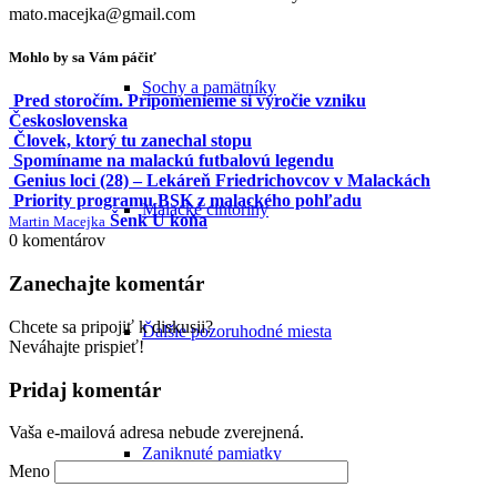
mato.macejka@gmail.com
Mohlo by sa Vám páčiť
Sochy a pamätníky
Pred storočím. Pripomenieme si výročie vzniku
Československa
Človek, ktorý tu zanechal stopu
Spomíname na malackú futbalovú legendu
Genius loci (28) – Lekáreň Friedrichovcov v Malackách
Priority programu BSK z malackého pohľadu
Malacké cintoríny
Šenk U koňa
Martin Macejka
0
komentárov
Zanechajte komentár
Chcete sa pripojiť k diskusii?
Ďalšie pozoruhodné miesta
Neváhajte prispieť!
Pridaj komentár
Vaša e-mailová adresa nebude zverejnená.
Zaniknuté pamiatky
Meno