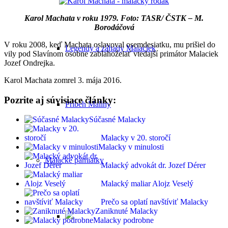
Karol Machata v roku 1979. Foto: TASR/ ČSTK – M.
Borodáčová
V roku 2008, keď Machata oslavoval osemdesiatku, mu prišiel do
Legendy a záhady Malaciek
vily pod Slavínom osobne zablahoželať vtedajší primátor Malaciek
Jozef Ondrejka.
Karol Machata zomrel 3. mája 2016.
Pozrite aj súvisiace články:
Príbeh Maliny
Súčasné Malacky
Malacky v 20. storočí
Malacky v minulosti
Malacké pamiatky
Malacký advokát dr. Jozef Dérer
Malacký maliar Alojz Veselý
Prečo sa oplatí navštíviť Malacky
Zaniknuté Malacky
Malacky podrobne