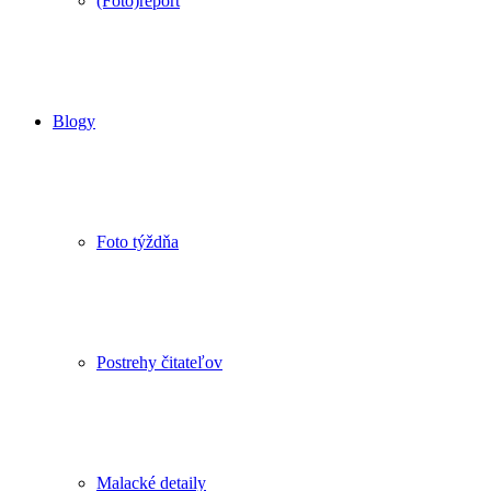
(Foto)report
Blogy
Foto týždňa
Postrehy čitateľov
Malacké detaily