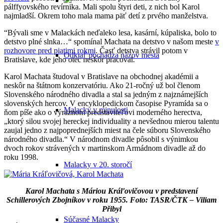
pálffyovského revírnika. Mali spolu štyri deti, z nich bol Karol
najmladší. Okrem toho mala mama päť detí z prvého manželstva.
“Bývali sme v Malackách neďaleko lesa, kasární, kúpaliska, bolo to
detstvo plné slnka…“ spomínal Machata na detstvo v našom meste
v
rozhovore pred piatimi rokmi
. Časť detstva strávil potom v
Odkiaľ pochádza názov mesta
Bratislave, kde jeho otec neskôr pracoval.
Karol Machata študoval v Bratislave na obchodnej akadémii a
neskôr na štátnom konzervatóriu. Ako 21-ročný už bol členom
Slovenského národného divadla a stal sa jedným z najznámejších
slovenských hercov. V encyklopedickom časopise Pyramída sa o
Malacky v minulosti
ňom píše ako o výraznom predstaviteľovi moderného herectva,
„ktorý silou svojej hereckej individuality a nevšednou mierou talentu
zaujal jedno z najpoprednejších miest na čele súboru Slovenského
národného divadla.“ V národnom divadle pôsobil s výnimkou
dvoch rokov strávených v martinskom Armádnom divadle až do
roku 1998.
Malacky v 20. storočí
Karol Machata s Máriou Kráľovičovou
v predstavení
Schillerových Zbojníkov v roku 1955. Foto: TASR/ČTK – Viliam
Přibyl
Súčasné Malacky