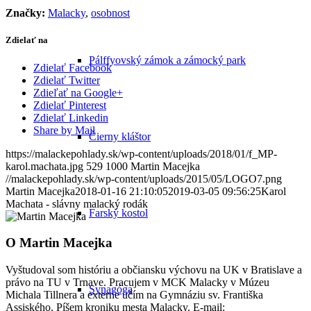
Značky:
Malacky
,
osobnost
Zdielať na
Pálffyovský zámok a zámocký park
Zdielať Facebook
Zdielať Twitter
Zdieľať na Google+
Zdielať Pinterest
Zdielať Linkedin
Share by Mail
Čierny kláštor
https://malackepohlady.sk/wp-content/uploads/2018/01/f_MP-
karol.machata.jpg
529
1000
Martin Macejka
//malackepohlady.sk/wp-content/uploads/2015/05/LOGO7.png
Martin Macejka
2018-01-16 21:10:05
2019-03-05 09:56:25
Karol
Machata - slávny malacký rodák
Farský kostol
O
Martin Macejka
Vyštudoval som históriu a občiansku výchovu na UK v Bratislave a
právo na TU v Trnave. Pracujem v MCK Malacky v Múzeu
Synagóga
Michala Tillnera a externe učím na Gymnáziu sv. Františka
Assiského. Píšem kroniku mesta Malacky. E-mail: