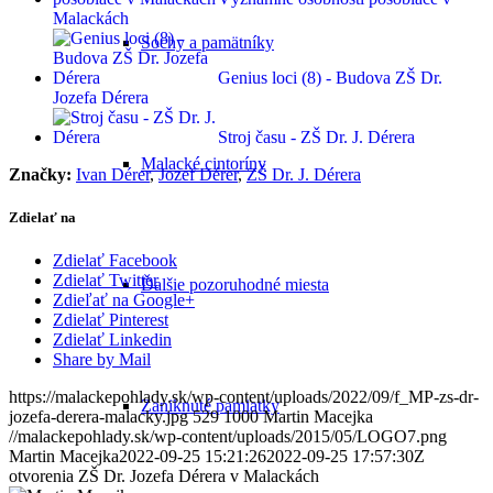
Malackách
Sochy a pamätníky
Genius loci (8) - Budova ZŠ Dr.
Jozefa Dérera
Stroj času - ZŠ Dr. J. Dérera
Malacké cintoríny
Značky:
Ivan Dérer
,
Jozef Dérer
,
ZŠ Dr. J. Dérera
Zdielať na
Zdielať Facebook
Zdielať Twitter
Ďalšie pozoruhodné miesta
Zdieľať na Google+
Zdielať Pinterest
Zdielať Linkedin
Share by Mail
https://malackepohlady.sk/wp-content/uploads/2022/09/f_MP-zs-dr-
Zaniknuté pamiatky
jozefa-derera-malacky.jpg
529
1000
Martin Macejka
//malackepohlady.sk/wp-content/uploads/2015/05/LOGO7.png
Martin Macejka
2022-09-25 15:21:26
2022-09-25 17:57:30
Z
otvorenia ZŠ Dr. Jozefa Dérera v Malackách