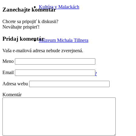
Kultúra v Malackách
Zanechajte komentár
Chcete sa pripojiť k diskusii?
Neváhajte prispieť!
Pridaj komentár
Múzeum Michala Tillnera
Vaša e-mailová adresa nebude zverejnená.
Meno
Email
Dorozumiete sa v Malackách?
Adresa webu
Komentár
Vianoce v Malackách