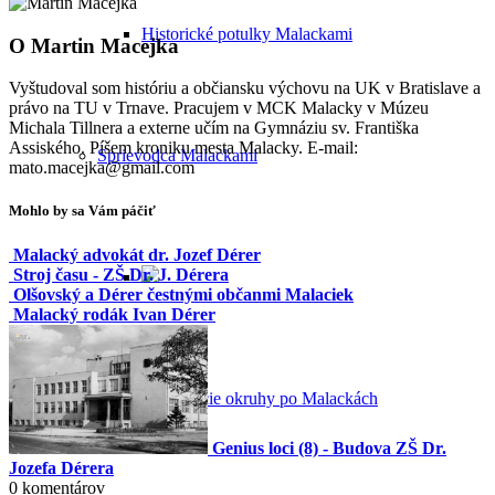
Historické potulky Malackami
O
Martin Macejka
Vyštudoval som históriu a občiansku výchovu na UK v Bratislave a
právo na TU v Trnave. Pracujem v MCK Malacky v Múzeu
Michala Tillnera a externe učím na Gymnáziu sv. Františka
Assiského. Píšem kroniku mesta Malacky. E-mail:
Sprievodca Malackami
mato.macejka@gmail.com
Mohlo by sa Vám páčiť
Malacký advokát dr. Jozef Dérer
Stroj času - ZŠ Dr. J. Dérera
Olšovský a Dérer čestnými občanmi Malaciek
Malacký rodák Ivan Dérer
Poznávacie okruhy po Malackách
Genius loci (8) - Budova ZŠ Dr.
Jozefa Dérera
0
komentárov