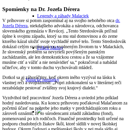
Spomienky na Dr. Jozefa Dérera
Legendy a záhady Malaciek
V príhovore si potom zaspomínal aj na svojho nebohého otca
dr.
Jozefa Dérera
, niekdajšieho advokáta a národovca, odchovanca
slovenského gymnázia v Revúcej. „Tento Stredoslovák priľnul
úplne k svojmu západu, ktorý sa mu stal domovinou a do zeme
ktorého kázal uložiť svoje vychladlé mrtvé telo. Tento Stredoslovák
dokázal celým svojím prácou vyplneným životom tu v Malackách,
Príbeh Maliny
že slovenský problém sa nevyrieši povýšeným panským
zachádzaním, ale len demokratickou cestou a že sa vzájomne
musíme ctiť a vážiť a nie nenávidieť sa,“ pokračoval a nabádal
učiteľov, aby v tomto duchu vychovávali mládež.
Dotkol sa aj záhoráčtiny, keď okrem iného vyzýval na lásku k
Malacké pamiatky
vlastnej reči a svojráznosti: „Popri zdokonalení sa v literárnej reči
nezabúdajte pestovať zvláštny svoj krajový dialekt.“
Vyzdvihol tiež pracovitosť Jozefa Dérera a uviedol jeho príklad
hodný nasledovania. Ku koncu príhovoru poďakoval Malačanom za
početnú účasť na pohrebe jeho matky v predchádzajúcom roku a
zároveň oznámil, že so súrodencami zriadil základinu (fond),
pomenovanú po ich rodičoch. Finančné prostriedky boli určené na
podporu chudobných žiakov škôl, ktoré sídlili v novej školskej
budove. Okrem ľudovej a meštianskej školy v nej mala sídlo aj