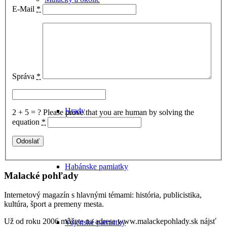
E-Mail
*
Správa
*
Hrady
2 + 5 = ?
Please prove that you are human by solving the
equation
*
Habánske pamiatky
Malacké pohľady
Internetový magazín s hlavnými témami: história, publicistika,
kultúra, šport a premeny mesta.
Už od roku 2006 môžete na adrese www.malackepohlady.sk nájsť
Vojenské pamiatky