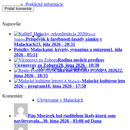
Praktické informácie
Najnovšie
Pavol
Príspevok k farebnosti fasády zámku v
Vrablec
Malackách
23. júla 2026 - 20:31
Potulky Malackami, krypty, synagóga a múzeum
1. júla
2026 - 05:51
Rodina mojich predkov
Vícenovcov zo Zohoru
28. júna 2026 - 18:38
Ako sa dostať do Malaciek
Čaká nás REGIO POMPA 2026
22.
júna 2026 - 18:55
Malacké kultúrne leto
MCK Malacky
2026 – program
18. júna 2026 - 17:58
Komentáre
Ubytovanie v Malackách
Pán Morávek bol riaditeĺom školy,ktorú som
navštevovala...
30. júna 2026 - 03:08 od Dana