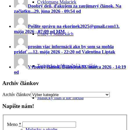
Cyklomapa Malaciek
Doobrý deň, ďakujem za zaujímavý článok. Na
začiatku...
29. júna 2026 - 09:54 od
Pošlite správu na ekorinek2025@gmail.com
13.
mája 2026 - 07:09 od MM
Úrady v Malackách
prosím viac informácií ako by som sa mohla
pridať ....
12. mája 2026 - 22:20 od Valentina Liptak
Turisticko-informačná kancelária
Výborný článok. Ďakujem.
31. marca 2026 - 14:19
od
Archív článkov
Archív článkov
Malacký hlas a iné médiá
Napíšte nám!
Meno
*
Malacky a okolie