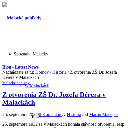
Spoznajte Malacky
Blog - Latest News
Nachádzate sa tu:
Domov
/
História
/
Z otvorenia ZŠ Dr. Jozefa
Dérera v Malackách
Malacké pohľady
O Malackách
Z otvorenia ZŠ Dr. Jozefa Dérera v
Malackách
25. septembra 2022
/
0 Komentáre
/
v
História
/
od
Martin Macejka
25. septembra 1932 sa v Malackách konala slávnosť otvorenia, resp.