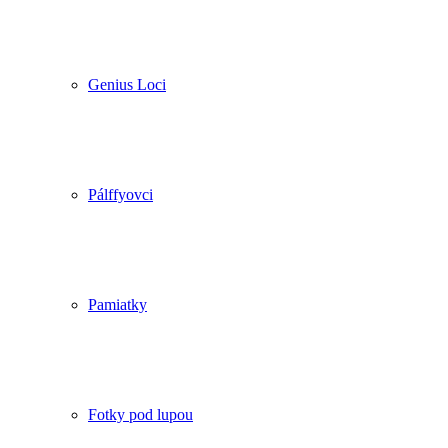
Genius Loci
Pálffyovci
Pamiatky
Fotky pod lupou