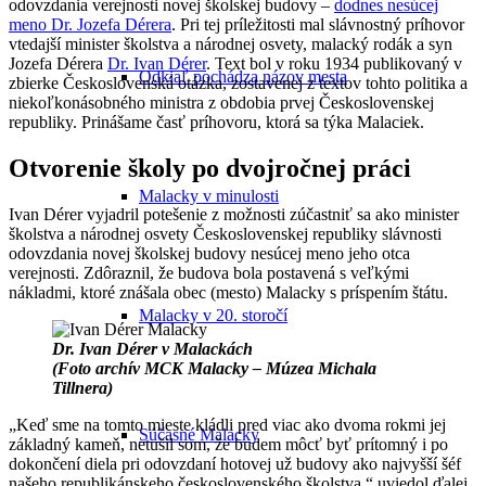
odovzdania verejnosti novej školskej budovy –
dodnes nesúcej
meno Dr. Jozefa Dérera
. Pri tej príležitosti mal slávnostný príhovor
vtedajší minister školstva a národnej osvety, malacký rodák a syn
Jozefa Dérera
Dr. Ivan Dérer
. Text bol v roku 1934 publikovaný v
Odkiaľ pochádza názov mesta
zbierke Československá otázka, zostavenej z textov tohto politika a
niekoľkonásobného ministra z obdobia prvej Československej
republiky. Prinášame časť príhovoru, ktorá sa týka Malaciek.
Otvorenie školy po dvojročnej práci
Malacky v minulosti
Ivan Dérer vyjadril potešenie z možnosti zúčastniť sa ako minister
školstva a národnej osvety Československej republiky slávnosti
odovzdania novej školskej budovy nesúcej meno jeho otca
verejnosti. Zdôraznil, že budova bola postavená s veľkými
nákladmi, ktoré znášala obec (mesto) Malacky s príspením štátu.
Malacky v 20. storočí
Dr. Ivan Dérer v Malackách
(Foto archív MCK Malacky – Múzea Michala
Tillnera)
„Keď sme na tomto mieste kládli pred viac ako dvoma rokmi jej
Súčasné Malacky
základný kameň, netušil som, že budem môcť byť prítomný i po
dokončení diela pri odovzdaní hotovej už budovy ako najvyšší šéf
našeho republikánskeho československého školstva,“ uviedol ďalej.