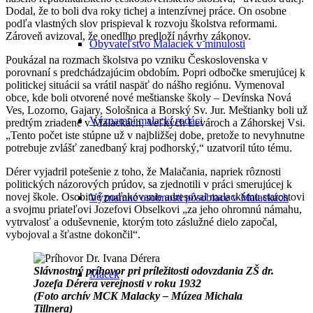
Dodal, že to boli dva roky tichej a intenzívnej práce. On osobne
podľa vlastných slov prispieval k rozvoju školstva reformami.
Zároveň avizoval, že onedlho predloží návrhy zákonov.
Obyvateľstvo Malaciek v minulosti
Poukázal na rozmach školstva po vzniku Československa v
porovnaní s predchádzajúcim obdobím. Popri odbočke smerujúcej k
politickej situácii sa vrátil naspäť do nášho regiónu. Vymenoval
obce, kde boli otvorené nové meštianske školy – Devínska Nová
Ves, Lozorno, Gajary, Sološnica a Borský Sv. Jur. Meštianky boli už
Významní malackí rodáci
predtým zriadené v Malackách, Veľkých Levároch a Záhorskej Vsi.
„Tento počet iste stúpne už v najbližšej dobe, pretože to nevyhnutne
potrebuje zvlášť zanedbaný kraj podhorský,“ uzatvoril túto tému.
Dérer vyjadril potešenie z toho, že Malačania, napriek rôznosti
politických názorových prúdov, sa zjednotili v práci smerujúcej k
novej škole. Osobitné poďakovanie adresoval malackému starostovi
Významné osobnosti pôsobiace v Malackách
a svojmu priateľovi Jozefovi Obselkovi „za jeho ohromnú námahu,
vytrvalosť a oduševnenie, ktorým toto záslužné dielo započal,
vybojoval a šťastne dokončil“.
Slávnostný príhovor pri príležitosti odovzdania ZŠ dr.
Macek
Jozefa Dérera verejnosti v roku 1932
(Foto archív MCK Malacky – Múzea Michala
Tillnera)