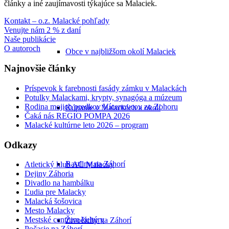
články a iné zaujímavosti týkajúce sa Malaciek.
Kontakt – o.z. Malacké pohľady
Venujte nám 2 % z daní
Naše publikácie
O autoroch
Obce v najbližšom okolí Malaciek
Najnovšie články
Príspevok k farebnosti fasády zámku v Malackách
Potulky Malackami, krypty, synagóga a múzeum
Rodina mojich predkov Vícenovcov zo Zohoru
Kúpanie v Malackách a okolí
Čaká nás REGIO POMPA 2026
Malacké kultúrne leto 2026 – program
Odkazy
Rastliny na Záhorí
Atletický klub AC Malacky
Dejiny Záhoria
Divadlo na hambálku
Ľudia pre Malacky
Malacká šošovica
Mesto Malacky
Mestské centrum kultúry
Živočíchy na Záhorí
Počasie na Záhorí