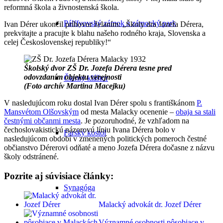
reformná škola a živnostenská škola.
Pálffyovský zámok a zámocký park
Ivan Dérer ukončil príhovor želaním: „Školy dra Jozefa Dérera,
prekvitajte a pracujte k blahu našeho rodného kraja, Slovenska a
celej Československej republiky!“
Školský dvor ZŠ Dr. Jozefa Dérera tesne pred
odovzdaním objektu verejnosti
Čierny kláštor
(Foto archív Martina Macejku)
V nasledujúcom roku dostal Ivan Dérer spolu s františkánom
P.
Mansvétom Olšovským
od mesta Malacky ocenenie –
obaja sa stali
čestnými občanmi mesta
. Je pozoruhodné, že vzhľadom na
čechoslovakistickú názorovú líniu Ivana Dérera bolo v
Farský kostol
nasledujúcom období v zmenených politických pomeroch čestné
občianstvo Dérerovi odňaté a meno Jozefa Dérera dočasne z názvu
školy odstránené.
Pozrite aj súvisiace články:
Synagóga
Malacký advokát dr. Jozef Dérer
Významné osobnosti pôsobiace v