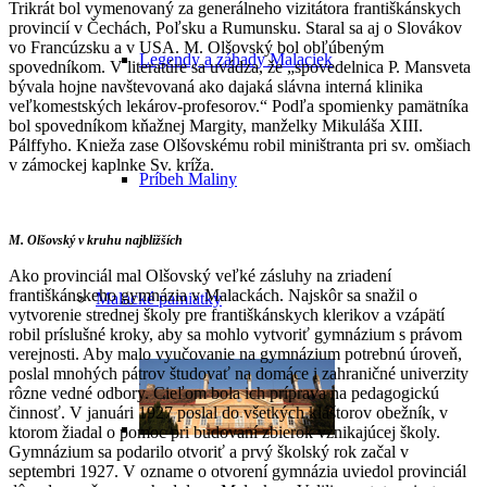
Trikrát bol vymenovaný za generálneho vizitátora františkánskych
provincií v Čechách, Poľsku a Rumunsku. Staral sa aj o Slovákov
vo Francúzsku a v USA. M. Olšovský bol obľúbeným
Legendy a záhady Malaciek
spovedníkom. V literatúre sa uvádza, že „spovedelnica P. Mansveta
bývala hojne navštevovaná ako dajaká slávna interná klinika
veľkomestských lekárov-profesorov.“ Podľa spomienky pamätníka
bol spovedníkom kňažnej Margity, manželky Mikuláša XIII.
Pálffyho. Knieža zase Olšovskému robil miništranta pri sv. omšiach
v zámockej kaplnke Sv. kríža.
Príbeh Maliny
M. Olšovský v kruhu najbližších
Ako provinciál mal Olšovský veľké zásluhy na zriadení
františkánskeho gymnázia v Malackách. Najskôr sa snažil o
Malacké pamiatky
vytvorenie strednej školy pre františkánskych klerikov a vzápätí
robil príslušné kroky, aby sa mohlo vytvoriť gymnázium s právom
verejnosti. Aby malo vyučovanie na gymnázium potrebnú úroveň,
poslal mnohých pátrov študovať na domáce i zahraničné univerzity
rôzne vedné odbory. Cieľom bola ich príprava na pedagogickú
činnosť. V januári 1927 poslal do všetkých kláštorov obežník, v
ktorom žiadal o pomoc pri budovaní zbierok vznikajúcej školy.
Gymnázium sa podarilo otvoriť a prvý školský rok začal v
septembri 1927. V ozname o otvorení gymnázia uviedol provinciál