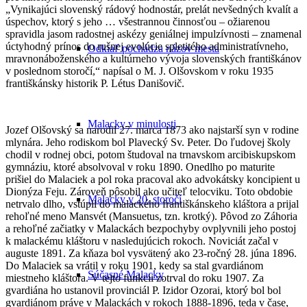
„Vynikajúci slovenský rádový hodnostár, prelát nevšedných kvalít a
úspechov, ktorý s jeho … všestrannou činnosťou – ožiarenou
spravidla jasom radostnej askézy geniálnej impulzívnosti – znamenal
úctyhodný prínos do rušnej evolúcie spletitého administratívneho,
Odkiaľ pochádza názov mesta
mravnonáboženského a kultúrneho vývoja slovenských františkánov
v poslednom storočí,“ napísal o M. J. Olšovskom v roku 1935
františkánsky historik P. Létus Danišovič.
Malacky v minulosti
Jozef Olšovský sa narodil 27. marca 1873 ako najstarší syn v rodine
mlynára. Jeho rodiskom bol Plavecký Sv. Peter. Do ľudovej školy
chodil v rodnej obci, potom študoval na trnavskom arcibiskupskom
gymnáziu, ktoré absolvoval v roku 1890. Onedlho po maturite
prišiel do Malaciek a pol roka pracoval ako advokátsky koncipient u
Dionýza Feju. Zároveň pôsobil ako učiteľ telocviku. Toto obdobie
Malacky v 20. storočí
netrvalo dlho, vstúpil do malackého františkánskeho kláštora a prijal
rehoľné meno Mansvét (Mansuetus, tzn. krotký). Pôvod zo Záhoria
a rehoľné začiatky v Malackách bezpochyby ovplyvnili jeho postoj
k malackému kláštoru v nasledujúcich rokoch. Noviciát začal v
auguste 1891. Za kňaza bol vysvätený ako 23-ročný 28. júna 1896.
Do Malaciek sa vrátil v roku 1901, kedy sa stal gvardiánom
Súčasné Malacky
miestneho kláštora. V tejto funkcii zotrval do roku 1907. Za
gvardiána ho ustanovil provinciál P. Izidor Ozorai, ktorý bol bol
gvardiánom práve v Malackách v rokoch 1888-1896, teda v čase,