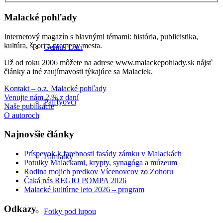
Malacké pohľady
Internetový magazín s hlavnými témami: história, publicistika,
kultúra, šport a premeny mesta.
Genius Loci
Už od roku 2006 môžete na adrese www.malackepohlady.sk nájsť
články a iné zaujímavosti týkajúce sa Malaciek.
Kontakt – o.z. Malacké pohľady
Venujte nám 2 % z daní
Pálffyovci
Naše publikácie
O autoroch
Najnovšie články
Príspevok k farebnosti fasády zámku v Malackách
Pamiatky
Potulky Malackami, krypty, synagóga a múzeum
Rodina mojich predkov Vícenovcov zo Zohoru
Čaká nás REGIO POMPA 2026
Malacké kultúrne leto 2026 – program
Odkazy
Fotky pod lupou