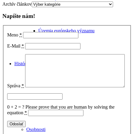
Archív článkov
Napíšte nám!
Územia európskeho významu
Meno
*
E-Mail
*
História
Správa
*
Zo starých máp
0 + 2 = ?
Please prove that you are human by solving the
equation
*
Osobnosti