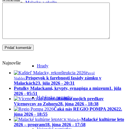
Malacky a okolie
Najnovšie
Hrady
Pavol
Príspevok k farebnosti fasády zámku v
Vrablec
Malackách
23. júla 2026 - 20:31
Potulky Malackami, krypty, synagóga a múzeum
1. júla
2026 - 05:51
Habánske pamiatky
Rodina mojich predkov
Vícenovcov zo Zohoru
28. júna 2026 - 18:38
Čaká nás REGIO POMPA 2026
22.
júna 2026 - 18:55
Malacké kultúrne leto
MCK Malacky
2026 – program
18. júna 2026 - 17:58