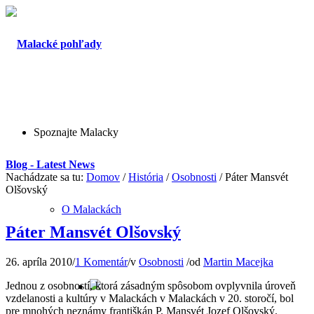
Spoznajte Malacky
Blog - Latest News
Nachádzate sa tu:
Domov
/
História
/
Osobnosti
/
Páter Mansvét
Olšovský
O Malackách
Páter Mansvét Olšovský
26. apríla 2010
/
1 Komentár
/
v
Osobnosti
/
od
Martin Macejka
Jednou z osobností, ktorá zásadným spôsobom ovplyvnila úroveň
vzdelanosti a kultúry v Malackách v Malackách v 20. storočí, bol
pre mnohých neznámy františkán P. Mansvét Jozef Olšovský.