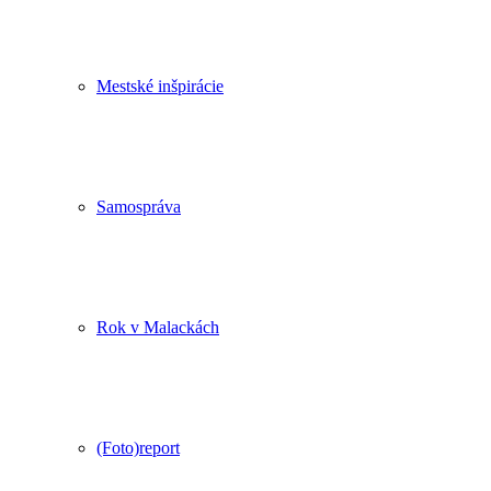
Mestské inšpirácie
Samospráva
Rok v Malackách
(Foto)report