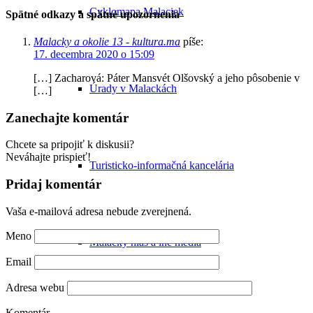
Cyklomapa Malaciek
Spätné odkazy a spätné upozornenia
Malacky a okolie 13 - kultura.ma
píše:
17. decembra 2020 o 15:09
[…] Zacharová: Páter Mansvét Olšovský a jeho pôsobenie v
Úrady v Malackách
[…]
Zanechajte komentár
Chcete sa pripojiť k diskusii?
Neváhajte prispieť!
Turisticko-informačná kancelária
Pridaj komentár
Vaša e-mailová adresa nebude zverejnená.
Meno
Malacký hlas a iné médiá
Email
Adresa webu
Komentár