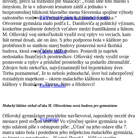
dôvody, prečo sa rozhodol pre Malacky: „Volili sme toto miesto s
úmyslom, že ta v zdravom lesnatom zátiší a jednako v
bezprostrednej blízkosti hlavného mesta Slovenska spojíme výhody
Pálffyovský zámok a zámocký park
radostného vonkova s vrelou tepnou kultúrneho strediska.“
Otvorenie gymnázia malo podľa L. Danišoviča aj politický význam,
konkrétne posilnenie dobrých vzťahov medzi františkánmi a štátom.
M. Olšovský vraj niekoľkokrát využil svoj vplyv vo veciach, kam
štát nemal dosah, ale on áno. S jeho podporou bola v kláštore po
problémoch so statikou starej budovy postavená nová školská
budova, ktorá svoju účelu slúži dodnes. Postavili ju napriek
Čierny kláštor
nedostatku finančných prostriedkov. Olšovský vtedy využil svoje
postavenie a vplyv a príslušné prostriedky sa podarilo zhromaždiť.
Zdrojov bolo niekoľko, najvýznamnejší bol hypotekárny úver.
Treba poznamenať, že to nebolo jednoduché, úver bol zabezpečený
rozsiahlym majetkom – okrem malackého kláštora to boli tiež
kláštory v Bratislave, Trnave, Nitre a Hlohovci!
Farský kostol
Malacký kláštor získal vďaka M. Olšovskému novú budovu pre gymnázium
Olšovský gymnázium pravidelne navštevoval, naposledy necelé dva
Synagóga
mesiace pred svojou smrťou. Vo výročnej správe gymnázia sa o
tejto udalosti píše s odstupom píše: „Účasť na jeho oslave dňa 7.
marca takto bola i poslednou jeho inšpekciou malackého gymnázia,
za ktorej sa nevedomky – šťastný človek! – lúčil so svojím