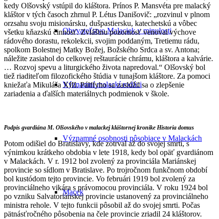
kedy Olšovský vstúpil do kláštora. Prínos P. Mansvéta pre malacký
kláštor v tých časoch zhrnul P. Létus Danišovič: „rozvinul v plnom
orzsahu svoju misionársku, dušpastiersku, katechetskú a vôbec
Obyvateľstvo Malaciek v minulosti
všetku kňazskú činnosť. Zvláštnu pozornosť venoval výchove
rádového dorastu, rekolekcii, svojim poddaným, Tretiemu rádu,
spolkom Bolestnej Matky Božej, Božského Srdca a sv. Antona;
náležite zasiahol do celkovej reštaurácie chrámu, kláštora a kalvárie.
… Rozvoj spevu a liturgického života napredoval.“ Olšovský bol
tiež riaditeľom filozofického štúdia v tunajšom kláštore. Za pomoci
Významní malackí rodáci
kniežaťa Mikuláša XIII. Pálffyho sa zaslúžil sa o zlepšenie
zariadenia a ďalších materiálnych podmienok v škole.
Podpis gvardiána M. Olšovského v malackej kláštornej kronike Historia domus
Významné osobnosti pôsobiace v Malackách
Potom odišiel do Bratislavy, kde zotrval až do svojej smrti, s
výnimkou krátkeho obdobia v lete 1918, kedy bol opäť gvardiánom
v Malackách. V r. 1912 bol zvolený za provinciála Mariánskej
provincie so sídlom v Bratislave. Po trojročnom funkčnom období
bol kustódom tejto provincie. Vo februári 1919 bol zvolený za
provinciálneho vikára s právomocou provinciála. V roku 1924 bol
Macek
po vzniku Salvatoriánskej provincie ustanovený za provinciálneho
ministra rehole. V tejto funkcii pôsobil až do svojej smrti. Počas
pätnásťročného pôsobenia na čele provincie zriadil 24 kláštorov.