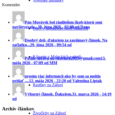
Vojenské pamiatky
Komentáre
Pán Morávek bol riaditeĺom školy,ktorú som
navštevovala...
30. júna 2026 - 03:08 od Dana
Obce v najbližšom okolí Malaciek
Doobrý deň, ďakujem za zaujímavý článok. Na
začiatku...
29. júna 2026 - 09:54 od
Kúpanie v Malackách a okolí
Pošlite správu na ekorinek2025@gmail.com
13.
mája 2026 - 07:09 od MM
prosím viac informácií ako by som sa mohla
pridať ....
12. mája 2026 - 22:20 od Valentina Liptak
Rastliny na Záhorí
Výborný článok. Ďakujem.
31. marca 2026 - 14:19
od
Archív článkov
Živočíchy na Záhorí