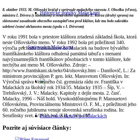
8. október 1933. M. Olšovský kráčal v sprievode malackého starostu J. Obselku (vľavo),
Historické potulky Malackami
ministra I. Dérera (s klobúkom) a notárskeho tajomníka E. Kurza (druhý sprava) na
slávnostné zasadnutie obecného zastupiteľstva pred kláštor, kde mu bolo zakrátko
udelené čestné občianstvo mesta (spolu s I. Dérerom)
V roku 1991 bola v priestore kláštora zriadená základná škola, ktorá
nesie Olšovského meno. V roku 1992 bola pri príležitosti 340.
Sprievodca Malackami
výročia príchodu františkánov do Malaciek na budove bývalého
františkánskeho kláštora odhalená pamätná tabuľa s menami
najvýznamnejších františkánov pôsobiacich v tomto kláštore, kde
nechýba ani meno M. Olšovského. Zdroje: –
http://www.frantiskani.sk/nekr/04/olsovsky.htm – Danišovič, L.: Za
ministrom provinciálom P. gen. lekt. Mansvetom Olšovským. In:
Výročná správa Verejného čsl. gymnázia rádu sv. Františka v
Malackách za školský rok 1934/35. Malacky 1935 – Šíp, V. –
Trebišovský, J. V.: Malacky. Kapitoly z dejín mesta. 2. časť.
Malacky, 1996 – Náš hold. Vysokoddôstojnému P. Mansuetovi
Olšovskému, Provinciálnemu Ministrovi O. F. M., z príležitosti jeho
60. ročného jubileuma venuje slovenská serafínska rodina. In:
Serafínsky svet. 5/1933, roč. XII, s. 101-107
Poznávacie okruhy po Malackách
Pozrite aj súvisiace články: