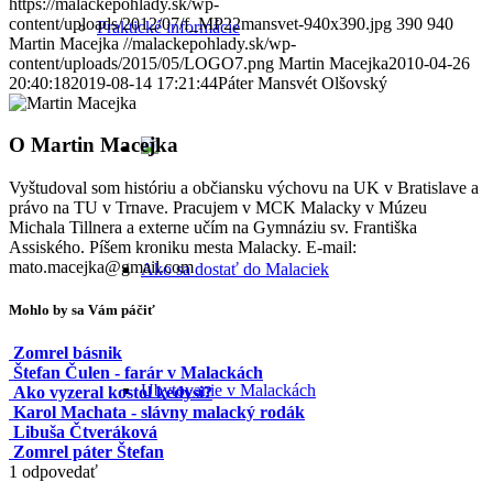
https://malackepohlady.sk/wp-
content/uploads/2012/07/f_MP22mansvet-940x390.jpg
390
940
Praktické informácie
Martin Macejka
//malackepohlady.sk/wp-
content/uploads/2015/05/LOGO7.png
Martin Macejka
2010-04-26
20:40:18
2019-08-14 17:21:44
Páter Mansvét Olšovský
O
Martin Macejka
Vyštudoval som históriu a občiansku výchovu na UK v Bratislave a
právo na TU v Trnave. Pracujem v MCK Malacky v Múzeu
Michala Tillnera a externe učím na Gymnáziu sv. Františka
Assiského. Píšem kroniku mesta Malacky. E-mail:
mato.macejka@gmail.com
Ako sa dostať do Malaciek
Mohlo by sa Vám páčiť
Zomrel básnik
Štefan Čulen - farár v Malackách
Ubytovanie v Malackách
Ako vyzeral kostol kedysi?
Karol Machata - slávny malacký rodák
Libuša Čtveráková
Zomrel páter Štefan
1
odpovedať