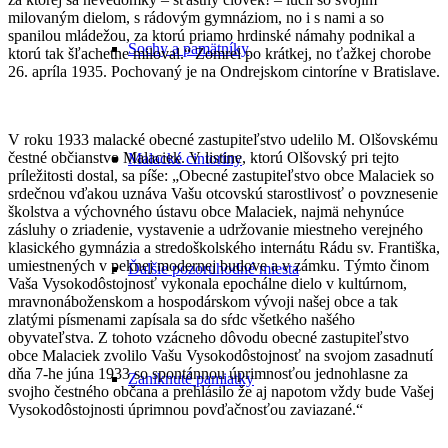
milovaným dielom, s rádovým gymnáziom, no i s nami a so
spanilou mládežou, za ktorú priamo hrdinské námahy podnikal a
Sochy a pamätníky
ktorú tak šľachetne miloval.“ Zomrel po krátkej, no ťažkej chorobe
26. apríla 1935. Pochovaný je na Ondrejskom cintoríne v Bratislave.
V roku 1933 malacké obecné zastupiteľstvo udelilo M. Olšovskému
čestné občianstvo Malaciek. V listine, ktorú Olšovský pri tejto
Malacké cintoríny
príležitosti dostal, sa píše: „Obecné zastupiteľstvo obce Malaciek so
srdečnou vďakou uznáva Vašu otcovskú starostlivosť o povznesenie
školstva a výchovného ústavu obce Malaciek, najmä nehynúce
zásluhy o zriadenie, vystavenie a udržovanie miestneho verejného
klasického gymnázia a stredoškolského internátu Rádu sv. Františka,
umiestnených v peknej modernej budove a v zámku. Týmto činom
Ďalšie pozoruhodné miesta
Vaša Vysokodôstojnosť vykonala epochálne dielo v kultúrnom,
mravnonáboženskom a hospodárskom vývoji našej obce a tak
zlatými písmenami zapísala sa do sŕdc všetkého našého
obyvateľstva. Z tohoto vzácneho dôvodu obecné zastupiteľstvo
obce Malaciek zvolilo Vašu Vysokodôstojnosť na svojom zasadnutí
dňa 7-he júna 1933 so spontánnou úprimnosťou jednohlasne za
Zaniknuté pamiatky
svojho čestného občana a prehlásilo že aj napotom vždy bude Vašej
Vysokodôstojnosti úprimnou povďačnosťou zaviazané.“