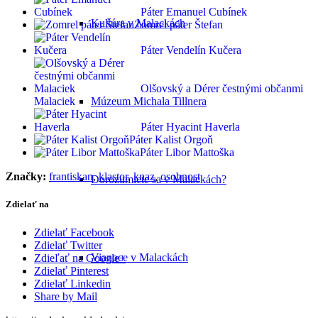
Páter Emanuel Cubínek
Kultúra v Malackách
Zomrel páter Štefan
Páter Vendelín Kučera
Olšovský a Dérer čestnými občanmi
Múzeum Michala Tillnera
Malaciek
Páter Hyacint Haverla
Páter Kalist Orgoň
Páter Libor Mattoška
Značky:
frantiskan
,
klastor
,
knaz
,
osobnost
Dorozumiete sa v Malackách?
Zdielať na
Zdielať Facebook
Zdielať Twitter
Vianoce v Malackách
Zdieľať na Google+
Zdielať Pinterest
Zdielať Linkedin
Share by Mail