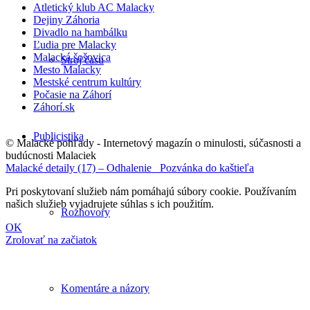
Atletický klub AC Malacky
Dejiny Záhoria
Divadlo na hambálku
Ľudia pre Malacky
Malacká šošovica
Stroj času
Mesto Malacky
Mestské centrum kultúry
Počasie na Záhorí
Záhorí.sk
Publicistika
© Malacké pohľady - Internetový magazín o minulosti, súčasnosti a
budúcnosti Malaciek
Malacké detaily (17) – Odhalenie
Pozvánka do kaštieľa
Pri poskytovaní služieb nám pomáhajú súbory cookie. Používaním
našich služieb vyjadrujete súhlas s ich použitím.
Rozhovory
OK
Zrolovať na začiatok
Komentáre a názory