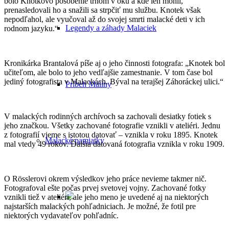
bolo Knotkovo pôsobenie tŕňom v oku a kde len mohli,
prenasledovali ho a snažili sa strpčiť mu službu. Knotek však
nepodľahol, ale vyučoval až do svojej smrti malacké deti v ich
Legendy a záhady Malaciek
rodnom jazyku.“
Kronikárka Brantalová píše aj o jeho činnosti fotografa: „Knotek bol
učiteľom, ale bolo to jeho vedľajšie zamestnanie. V tom čase bol
jediný fotografista v Malackách. Býval na terajšej Záhoráckej ulici.“
Príbeh Maliny
V malackých rodinných archívoch sa zachovali desiatky fotiek s
jeho značkou. Všetky zachované fotografie vznikli v ateliéri. Jednu
z fotografií vieme s istotou datovať – vznikla v roku 1895. Knotek
Malacké pamiatky
mal vtedy 49 rokov. Ďalšia datovaná fotografia vznikla v roku 1909.
O Rösslerovi okrem výsledkov jeho práce nevieme takmer nič.
Fotografoval ešte počas prvej svetovej vojny. Zachované fotky
vznikli tiež v ateliéri, ale jeho meno je uvedené aj na niektorých
najstarších malackých pohľadniciach. Je možné, že fotil pre
niektorých vydavateľov pohľadníc.