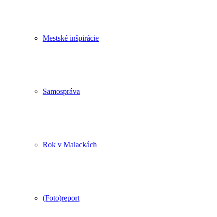
Mestské inšpirácie
Samospráva
Rok v Malackách
(Foto)report