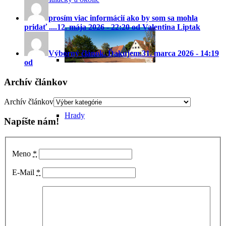
prosím viac informácií ako by som sa mohla
pridať ....
12. mája 2026 - 22:20 od Valentina Liptak
Výborný článok. Ďakujem.
31. marca 2026 - 14:19
od
Archív článkov
Archív článkov
Hrady
Napíšte nám!
Meno
*
Habánske pamiatky
E-Mail
*