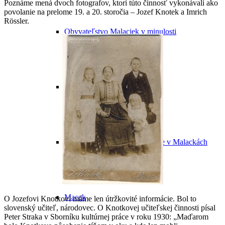
Poznáme mená dvoch fotografov, ktorí túto činnosť vykonávali ako
povolanie na prelome 19. a 20. storočia – Jozef Knotek a Imrich
Rössler.
Obyvateľstvo Malaciek v minulosti
Významní malackí rodáci
Významné osobnosti pôsobiace v Malackách
Macek
O Jozefovi Knotkovi máme len útržkovité informácie. Bol to
slovenský učiteľ, národovec. O Knotkovej učiteľskej činnosti písal
Peter Straka v Sborníku kultúrnej práce v roku 1930: „Maďarom