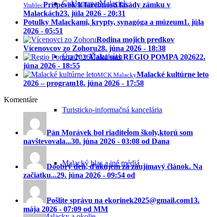
Cyklomapa Malaciek
Príspevok k farebnosti fasády zámku v
Vrablec
Malackách
23. júla 2026 - 20:31
Potulky Malackami, krypty, synagóga a múzeum
1. júla
2026 - 05:51
Rodina mojich predkov
Vícenovcov zo Zohoru
28. júna 2026 - 18:38
Úrady v Malackách
Čaká nás REGIO POMPA 2026
22.
júna 2026 - 18:55
Malacké kultúrne leto
MCK Malacky
2026 – program
18. júna 2026 - 17:58
Komentáre
Turisticko-informačná kancelária
Pán Morávek bol riaditeĺom školy,ktorú som
navštevovala...
30. júna 2026 - 03:08 od Dana
Malacký hlas a iné médiá
Doobrý deň, ďakujem za zaujímavý článok. Na
začiatku...
29. júna 2026 - 09:54 od
Pošlite správu na ekorinek2025@gmail.com
13.
mája 2026 - 07:09 od MM
Malacky a okolie