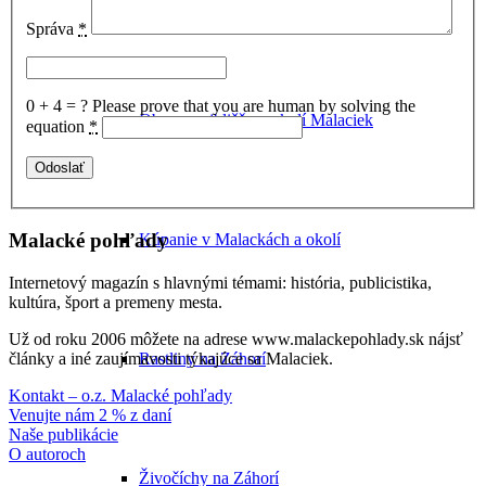
Vojenské pamiatky
Správa
*
0 + 4 = ?
Please prove that you are human by solving the
Obce v najbližšom okolí Malaciek
equation
*
Malacké pohľady
Kúpanie v Malackách a okolí
Internetový magazín s hlavnými témami: história, publicistika,
kultúra, šport a premeny mesta.
Už od roku 2006 môžete na adrese www.malackepohlady.sk nájsť
Rastliny na Záhorí
články a iné zaujímavosti týkajúce sa Malaciek.
Kontakt – o.z. Malacké pohľady
Venujte nám 2 % z daní
Naše publikácie
O autoroch
Živočíchy na Záhorí