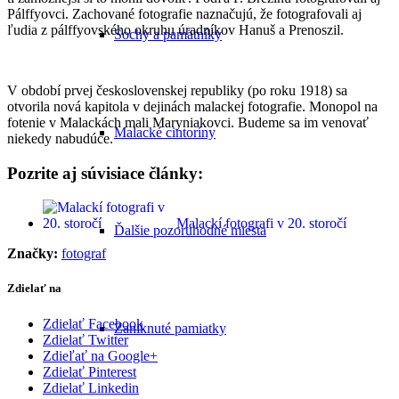
Pálffyovci. Zachované fotografie naznačujú, že fotografovali aj
ľudia z pálffyovského okruhu úradníkov Hanuš a Prenoszil.
Sochy a pamätníky
V období prvej československej republiky (po roku 1918) sa
otvorila nová kapitola v dejinách malackej fotografie. Monopol na
fotenie v Malackách mali Maryniakovci. Budeme sa im venovať
Malacké cintoríny
niekedy nabudúce.
Pozrite aj súvisiace články:
Malackí fotografi v 20. storočí
Ďalšie pozoruhodné miesta
Značky:
fotograf
Zdielať na
Zdielať Facebook
Zaniknuté pamiatky
Zdielať Twitter
Zdieľať na Google+
Zdielať Pinterest
Zdielať Linkedin