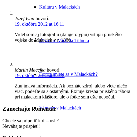
Kultúra v Malackách
Jozef Ivan
hovorí:
19. októbra 2012 at 16:11
Videl som aj fotografiu (daugerotypiu) vstupu pruského
vojska do Malaciek v r. 1866.
Múzeum Michala Tillnera
Martin Macejka
hovorí:
Dorozumiete sa v Malackách?
19. októbra 2012 at 17:13
Zaujímavá informácia. Ak poznáte zdroj, alebo viete niečo
viac, podeľte sa s ostatnými. Exituje kresba pruského tábora
pri malackom kláštore, ale o fotke som ešte nepočul.
Vianoce v Malackách
Zanechajte komentár
Chcete sa pripojiť k diskusii?
Neváhajte prispieť!