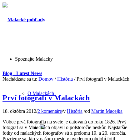
Spoznajte Malacky
Blog - Latest News
Nachádzate sa tu:
Domov
/
História
/
Prví fotografi v Malackách
O Malackách
Prví fotografi v Malackách
18. októbra 2012
/
2 komentáre
/
v
História
/
od
Martin Macejka
Vôbec prvá fotografia na svete je datovaná do roku 1826. Prvý
fotograf sa v Malackách objavil o polstoročie neskôr. Najstaršie
fotky od malackých fotografov sú z prelomu 19. a 20. storočia.
Pozrieme sa, kto v našom meste v uvedenom období fotil.