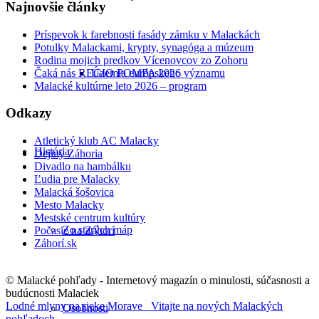
Najnovšie články
Príspevok k farebnosti fasády zámku v Malackách
Potulky Malackami, krypty, synagóga a múzeum
Rodina mojich predkov Vícenovcov zo Zohoru
Čaká nás REGIO POMPA 2026
Územia európskeho významu
Malacké kultúrne leto 2026 – program
Odkazy
Atletický klub AC Malacky
História
Dejiny Záhoria
Divadlo na hambálku
Ľudia pre Malacky
Malacká šošovica
Mesto Malacky
Mestské centrum kultúry
Zo starých máp
Počasie na Záhorí
Záhorí.sk
© Malacké pohľady - Internetový magazín o minulosti, súčasnosti a
budúcnosti Malaciek
Lodné mlyny na rieke Morave
Vitajte na nových Malackých
Osobnosti
pohľadoch