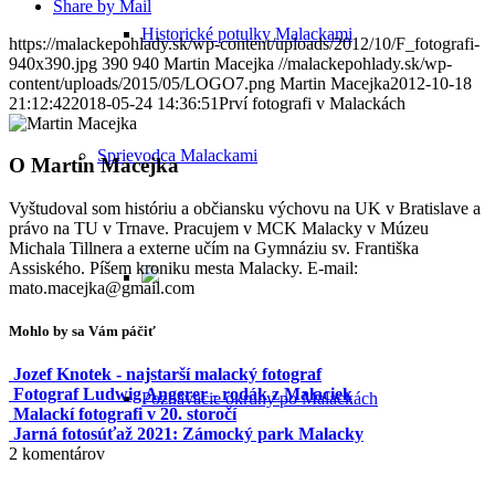
Share by Mail
Historické potulky Malackami
https://malackepohlady.sk/wp-content/uploads/2012/10/F_fotografi-
940x390.jpg
390
940
Martin Macejka
//malackepohlady.sk/wp-
content/uploads/2015/05/LOGO7.png
Martin Macejka
2012-10-18
21:12:42
2018-05-24 14:36:51
Prví fotografi v Malackách
Sprievodca Malackami
O
Martin Macejka
Vyštudoval som históriu a občiansku výchovu na UK v Bratislave a
právo na TU v Trnave. Pracujem v MCK Malacky v Múzeu
Michala Tillnera a externe učím na Gymnáziu sv. Františka
Assiského. Píšem kroniku mesta Malacky. E-mail:
mato.macejka@gmail.com
Mohlo by sa Vám páčiť
Jozef Knotek - najstarší malacký fotograf
Fotograf Ludwig Angerer - rodák z Malaciek
Poznávacie okruhy po Malackách
Malackí fotografi v 20. storočí
Jarná fotosúťaž 2021: Zámocký park Malacky
2
komentárov