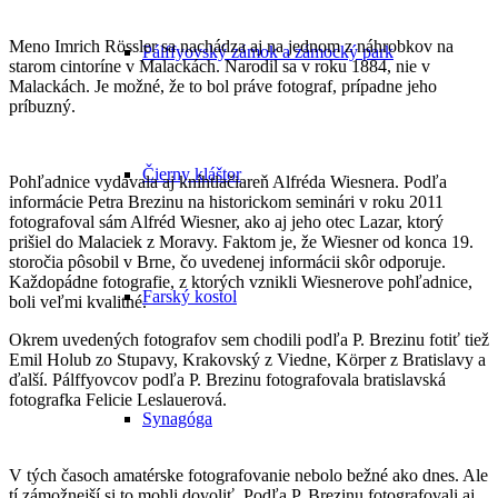
Meno Imrich Rössler sa nachádza aj na jednom z náhrobkov na
Pálffyovský zámok a zámocký park
starom cintoríne v Malackách. Narodil sa v roku 1884, nie v
Malackách. Je možné, že to bol práve fotograf, prípadne jeho
príbuzný.
Čierny kláštor
Pohľadnice vydávala aj kníhtlačiareň Alfréda Wiesnera. Podľa
informácie Petra Brezinu na historickom seminári v roku 2011
fotografoval sám Alfréd Wiesner, ako aj jeho otec Lazar, ktorý
prišiel do Malaciek z Moravy. Faktom je, že Wiesner od konca 19.
storočia pôsobil v Brne, čo uvedenej informácii skôr odporuje.
Každopádne fotografie, z ktorých vznikli Wiesnerove pohľadnice,
Farský kostol
boli veľmi kvalitné.
Okrem uvedených fotografov sem chodili podľa P. Brezinu fotiť tiež
Emil Holub zo Stupavy, Krakovský z Viedne, Körper z Bratislavy a
ďalší. Pálffyovcov podľa P. Brezinu fotografovala bratislavská
fotografka Felicie Leslauerová.
Synagóga
V tých časoch amatérske fotografovanie nebolo bežné ako dnes. Ale
tí zámožnejší si to mohli dovoliť. Podľa P. Brezinu fotografovali aj