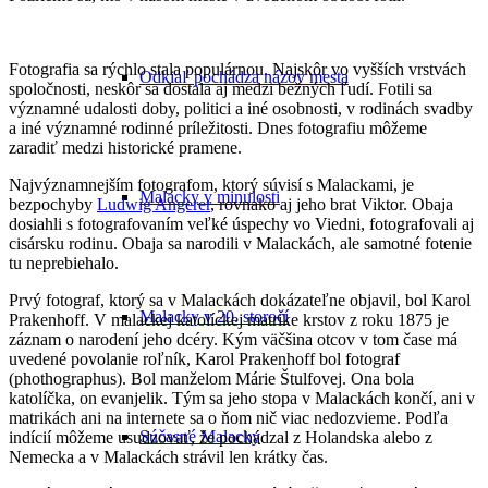
Fotografia sa rýchlo stala populárnou. Najskôr vo vyšších vrstvách
Odkiaľ pochádza názov mesta
spoločnosti, neskôr sa dostala aj medzi bežných ľudí. Fotili sa
významné udalosti doby, politici a iné osobnosti, v rodinách svadby
a iné významné rodinné príležitosti. Dnes fotografiu môžeme
zaradiť medzi historické pramene.
Najvýznamnejším fotografom, ktorý súvisí s Malackami, je
Malacky v minulosti
bezpochyby
Ludwig Angerer
, rovnako aj jeho brat Viktor. Obaja
dosiahli s fotografovaním veľké úspechy vo Viedni, fotografovali aj
cisársku rodinu. Obaja sa narodili v Malackách, ale samotné fotenie
tu neprebiehalo.
Prvý fotograf, ktorý sa v Malackách dokázateľne objavil, bol Karol
Malacky v 20. storočí
Prakenhoff. V malackej katolíckej matrike krstov z roku 1875 je
záznam o narodení jeho dcéry. Kým väčšina otcov v tom čase má
uvedené povolanie roľník, Karol Prakenhoff bol fotograf
(phothographus). Bol manželom Márie Štulfovej. Ona bola
katolíčka, on evanjelik. Tým sa jeho stopa v Malackách končí, ani v
matrikách ani na internete sa o ňom nič viac nedozvieme. Podľa
Súčasné Malacky
indícií môžeme usudzovať, že pochádzal z Holandska alebo z
Nemecka a v Malackách strávil len krátky čas.