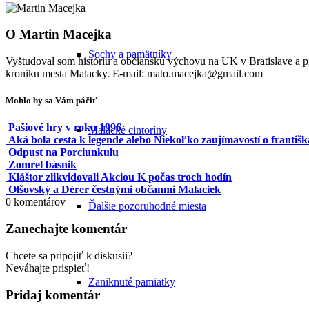
O
Martin Macejka
Sochy a pamätníky
Vyštudoval som históriu a občiansku výchovu na UK v Bratislave a
kroniku mesta Malacky. E-mail: mato.macejka@gmail.com
Mohlo by sa Vám páčiť
Pašiové hry v roku 1996
Malacké cintoríny
Aká bola cesta k legende alebo Niekoľko zaujímavostí o frant
Odpust na Porciunkulu
Zomrel básnik
Kláštor zlikvidovali Akciou K počas troch hodín
Olšovský a Dérer čestnými občanmi Malaciek
0
komentárov
Ďalšie pozoruhodné miesta
Zanechajte komentár
Chcete sa pripojiť k diskusii?
Neváhajte prispieť!
Zaniknuté pamiatky
Pridaj komentár