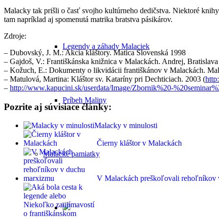
Malacky tak prišli o časť svojho kultúrneho dedičstva. Niektoré knihy
tam napríklad aj spomenutá matrika bratstva pásikárov.
Zdroje:
Legendy a záhady Malaciek
– Dubovský, J. M.: Akcia kláštory. Matica Slovenská 1998
– Gajdoš, V.: Františkánska knižnica v Malackách. Andrej, Bratislav
– Kožuch, E.: Dokumenty o likvidácii františkánov v Malackách. Ma
– Matulová, Martina: Kláštor sv. Kataríny pri Dechticiach. 2003 (
http
–
http://www.kapucini.sk/userdata/Image/Zbornik%20-%20semina
Príbeh Maliny
Pozrite aj súvisiace články:
Malacky v minulosti
Čierny kláštor v Malackách
Malacké pamiatky
V Malackách preškoľovali rehoľníkov