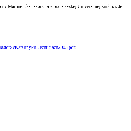
 v Martine, časť skončila v bratislavskej Univerzitnej knižnici. Je
astorSvKatarinyPriDechticiach2003.pdf
)