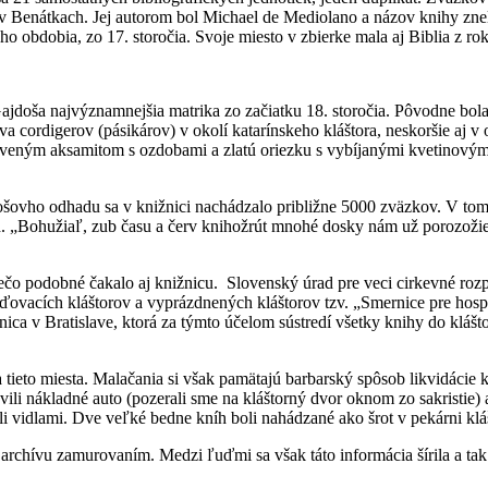
6 v Benátkach. Jej autorom bol Michael de Mediolano a názov knihy zne
eho obdobia, zo 17. storočia. Svoje miesto v zbierke mala aj Biblia z
ajdoša najvýznamnejšia matrika zo začiatku 18. storočia. Pôvodne bola
va cordigerov (pásikárov) v okolí katarínskeho kláštora, neskoršie aj 
veným aksamitom s ozdobami a zlatú oriezku s vybíjanými kvetinovými
šovho odhadu sa v knižnici nachádzalo približne 5000 zväzkov. V tom 
. „Bohužiaľ, zub času a červ knihožrút mnohé dosky nám už porozožier
ečo podobné čakalo aj knižnicu. Slovenský úrad pre veci cirkevné roz
ovacích kláštorov a vyprázdnených kláštorov tzv. „Smernice pre hos
nica v Bratislave, ktorá za týmto účelom sústredí všetky knihy do klášt
 tieto miesta. Malačania si však pamätajú barbarský spôsob likvidácie kn
vili nákladné auto (pozerali sme na kláštorný dvor oknom zo sakristie
ali vidlami. Dve veľké bedne kníh boli nahádzané ako šrot v pekárni kl
 archívu zamurovaním. Medzi ľuďmi sa však táto informácia šírila a ta