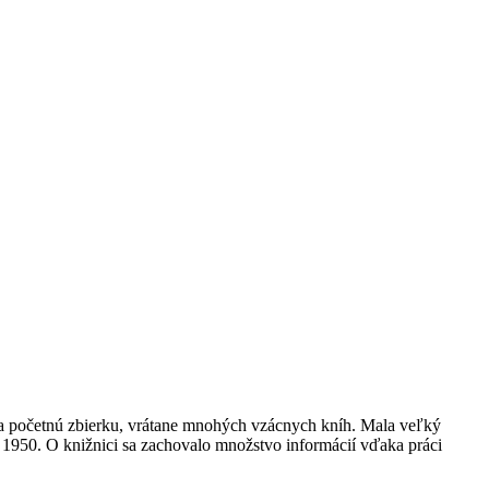
la početnú zbierku, vrátane mnohých vzácnych kníh.
Mala veľký
u 1950. O knižnici sa zachovalo množstvo informácií vďaka práci