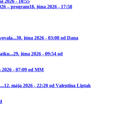
na 2026 - 18:55
2026 – program
18. júna 2026 - 17:58
ovala...
30. júna 2026 - 03:08 od Dana
tku...
29. júna 2026 - 09:54 od
a 2026 - 07:09 od MM
..
12. mája 2026 - 22:20 od Valentina Liptak
od