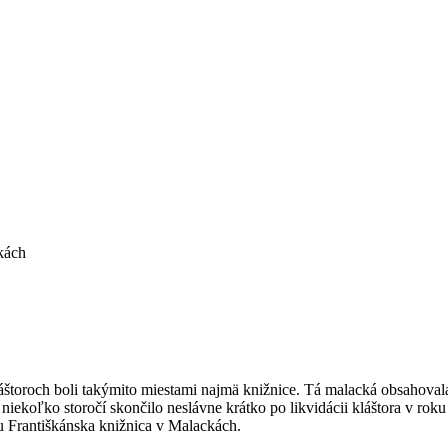
kách
láštoroch boli takýmito miestami najmä knižnice. Tá malacká obsahova
iekoľko storočí skončilo neslávne krátko po likvidácii kláštora v rok
u Františkánska knižnica v Malackách.