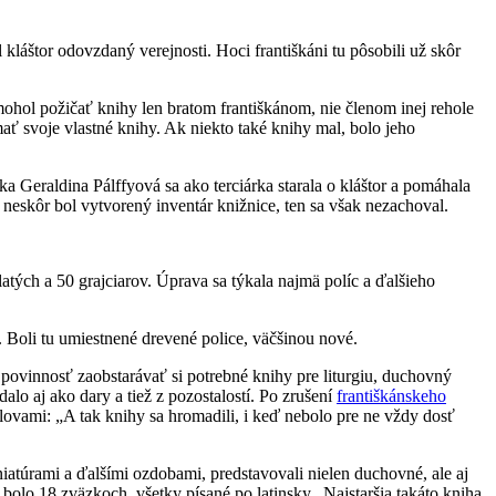
láštor odovzdaný verejnosti. Hoci františkáni tu pôsobili už skôr
mohol požičať knihy len bratom františkánom, nie členom inej rehole
ať svoje vlastné knihy. Ak niekto také knihy mal, bolo jeho
a Geraldina Pálffyová sa ako terciárka starala o kláštor a pomáhala
 neskôr bol vytvorený inventár knižnice, ten sa však nezachoval.
tých a 50 grajciarov. Úprava sa týkala najmä políc a ďalšieho
. Boli tu umiestnené drevené police, väčšinou nové.
l povinnosť zaobstarávať si potrebné knihy pre liturgiu, duchovný
alo aj ako dary a tiež z pozostalostí. Po zrušení
františkánskeho
lovami: „A tak knihy sa hromadili, i keď nebolo pre ne vždy dosť
iniatúrami a ďalšími ozdobami, predstavovali nielen duchovné, ale aj
bolo 18 zväzkoch, všetky písané po latinsky. Najstaršia takáto kniha,