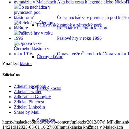
Aká bola cesta k legende alebo Nieko
Čo sa nachádza v pivniciach pod klášt
Pálffyovský zámok a zámocký park
Refektár v Čiernom kláštore
Pašiové hry v roku 1996
Oprava veže Čierneho kláštora v roku 
Čierny kláštor
Značky:
klastor
Zdielať na
Zdielať Facebook
Farský kostol
Zdielať Twitter
Zdieľať na Google+
Zdielať Pinterest
Zdielať Linkedin
Share by Mail
Synagóga
https://malackepohlady.sk/wp-content/uploads/2012/07/f_MPklknizn
14:21:01
2023-08-01 16:27:03
Františkánska knižnica v Malackách