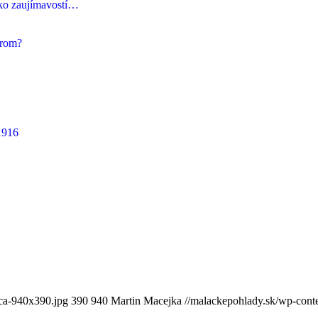
ľko zaujímavostí…
orom?
1916
ica-940x390.jpg
390
940
Martin Macejka
//malackepohlady.sk/wp-con