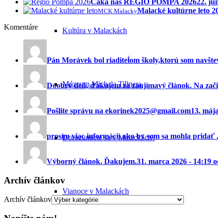
Čaká nás REGIO POMPA 2026
22. jú
Malacké kultúrne leto 
MCK Malacky
Komentáre
Kultúra v Malackách
Pán Morávek bol riaditeĺom školy,ktorú som navštev
Múzeum Michala Tillnera
Doobrý deň, ďakujem za zaujímavý článok. Na začia
Pošlite správu na ekorinek2025@gmail.com
13. máj
prosím viac informácií ako by som sa mohla pridať ..
Dorozumiete sa v Malackách?
Výborný článok. Ďakujem.
31. marca 2026 - 14:19 
Archív článkov
Vianoce v Malackách
Archív článkov