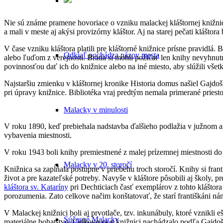
Nie sú známe pramene hovoriace o vzniku malackej kláštornej knižnice
a mali v meste aj akýsi provizórny kláštor. Aj na starej pečati kláštor
V čase vzniku kláštora platili pre kláštorné knižnice prísne pravidl
Odkiaľ pochádza názov mesta
alebo ľuďom z verejnosti. Bratia si mohli požičať len knihy nevyhnut
povinnosťou dať ich do knižnice alebo na iné miesto, aby slúžili všet
Najstaršiu zmienku v kláštornej kronike Historia domus našiel Gajdoš 
pri úpravy knižnice. Bibliotéka vraj predtým nemala primerané priesto
Malacky v minulosti
V roku 1890, keď prebiehala nadstavba ďalšieho podlažia v južnom a v
vybavenia miestnosti.
V roku 1943 boli knihy premiestnené z malej prízemnej miestnosti do 
Malacky v 20. storočí
Knižnica sa zapĺňala postupne v priebehu troch storočí. Knihy si fran
život a pre kazateľské potreby. Navyše v kláštore pôsobili aj školy, p
kláštora sv. Kataríny
pri Dechticiach časť exemplárov z tohto kláštora
porozumenia. Zato celkove načim konštatovať, že starí františkáni ná
V Malackej knižnici boli aj prvotlače, tzv. inkunábuly, ktoré vznikli 
Súčasné Malacky
materiálne bohatstvo. Celkovo sa v knižnici nachádzalo podľa Gajdoša