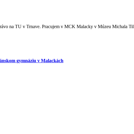
 právo na TU v Trnave. Pracujem v MCK Malacky v Múzeu Michala Tilln
iškánskom gymnáziu v Malackách