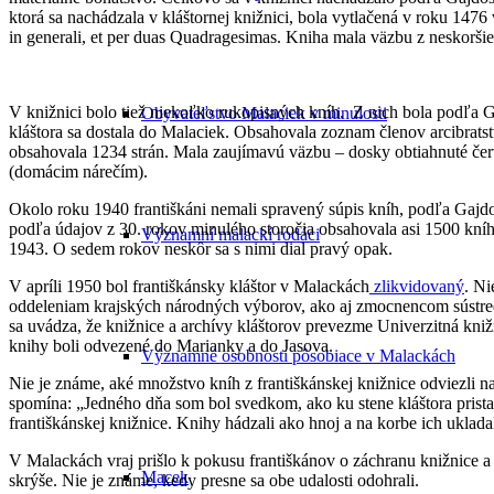
ktorá sa nachádzala v kláštornej knižnici, bola vytlačená v roku 147
in generali, et per duas Quadragesimas. Kniha mala väzbu z neskorši
V knižnici bolo tiež niekoľko rukopisných kníh. Z nich bola podľa G
Obyvateľstvo Malaciek v minulosti
kláštora sa dostala do Malaciek. Obsahovala zoznam členov arcibratst
obsahovala 1234 strán. Mala zaujímavú väzbu – dosky obtiahnuté čer
(domácim nárečím).
Okolo roku 1940 františkáni nemali spravený súpis kníh, podľa Gajdo
podľa údajov z 30. rokov minulého storočia obsahovala asi 1500 kníh
Významní malackí rodáci
1943. O sedem rokov neskôr sa s nimi dial pravý opak.
V apríli 1950 bol františkánsky kláštor v Malackách
zlikvidovaný
. Ni
oddeleniam krajských národných výborov, ako aj zmocnencom sústreď
sa uvádza, že knižnice a archívy kláštorov prevezme Univerzitná kniž
knihy boli odvezené do Marianky a do Jasova.
Významné osobnosti pôsobiace v Malackách
Nie je známe, aké množstvo kníh z františkánskej knižnice odviezli na
spomína: „Jedného dňa som bol svedkom, ako ku stene kláštora prista
františkánskej knižnice. Knihy hádzali ako hnoj a na korbe ich uklad
V Malackách vraj prišlo k pokusu františkánov o záchranu knižnice a
Macek
skrýše. Nie je známe, kedy presne sa obe udalosti odohrali.