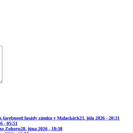
k farebnosti fasády zámku v Malackách
23. júla 2026 - 20:31
26 - 05:51
 zo Zohoru
28. júna 2026 - 18:38