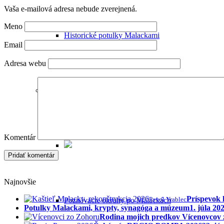
Vaša e-mailová adresa nebude zverejnená.
Meno
Historické potulky Malackami
Email
Adresa webu
Sprievodca Malackami
Komentár
Najnovšie
Príspevok 
Pavol Vrablec
Poznávacie okruhy po Malackách
Potulky Malackami, krypty, synagóga a múzeum
1. júla 20
Rodina mojich predkov Vícenovcov