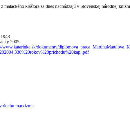
 z malackého kláštora sa dnes nachádzajú v Slovenskej národnej knižnici
a 1943
lacky 2005
://www.katarinka.sk/dokumenty/diplomova_praca_MartinaMatulova_Kl
r%202004.330%20rokov%20prichodu%20kap..pdf
 v duchu marxizmu