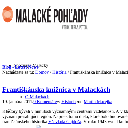
Spoznajte Malacky
Blog - Latest News
Nachádzate sa tu:
Domov
/
História
/
Františkánska knižnica v Malac
Františkánska knižnica v Malackách
O Malackách
19. januára 2011
/
0 Komentáre
/
v
História
/
od
Martin Macejka
Kláštory bývali v minulosti významnými centrami vzdelanosti. A v k
význam presahujúci región. Napriek tomu dielo, ktoré bolo budované n
františkánskeho historika
Vševlada Gajdoša
. V roku 1943 vydal knih