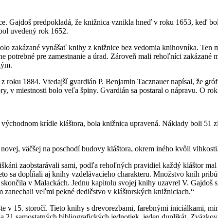
. Gajdoš predpokladá, že knižnica vznikla hneď v roku 1653, keď bol k
a bol uvedený rok 1652.
á. Bolo zakázané vynášať knihy z knižnice bez vedomia knihovníka. Ten 
ne potrebné pre zamestnanie a úrad. Zároveň mali rehoľníci zakázané m
kým.
z roku 1884. Vtedajší gvardián P. Benjamin Tacznauer napísal, že grófk
ry, v miestnosti bolo veľa špiny. Gvardián sa postaral o nápravu. O rok
ýchodnom krídle kláštora, bola knižnica upravená. Náklady boli 51 zla
novej, väčšej na poschodí budovy kláštora, okrem iného kvôli vlhkosti
tiškáni zaobstarávali sami, podľa rehoľných pravidiel každý kláštor ma
reto sa dopĺňali aj knihy vzdelávacieho charakteru. Množstvo kníh pribúd
 skončila v Malackách. Jednu kapitolu svojej knihy uzavrel V. Gajdoš s
m zanechali veľmi pekné dedičstvo v kláštorských knižniciach.“
ešte v 15. storočí. Tieto knihy s drevorezbami, farebnými iniciálkami, m
 21 samostatných bibliografických jednotiek, jeden duplikát. Zväzkov 