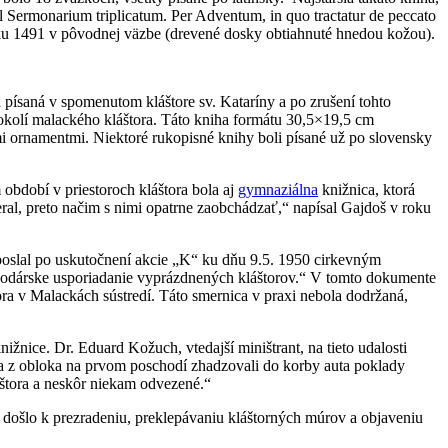
l Sermonarium triplicatum. Per Adventum, in quo tractatur de peccato
 roku 1491 v pôvodnej väzbe (drevené dosky obtiahnuté hnedou kožou).
 písaná v spomenutom kláštore sv. Kataríny a po zrušení tohto
v okolí malackého kláštora. Táto kniha formátu 30,5×19,5 cm
 ornamentmi. Niektoré rukopisné knihy boli písané už po slovensky
období v priestoroch kláštora bola aj
gymnaziálna
knižnica, ktorá
al, preto načim s nimi opatrne zaobchádzať,“ napísal Gajdoš v roku
poslal po uskutočnení akcie „K“ ku dňu 9.5. 1950 cirkevným
podárske usporiadanie vyprázdnených kláštorov.“ V tomto dokumente
ora v Malackách sústredí. Táto smernica v praxi nebola dodržaná,
ižnice. Dr. Eduard Kožuch, vtedajší miništrant, na tieto udalosti
) a z obloka na prvom poschodí zhadzovali do korby auta poklady
áštora a neskôr niekam odvezené.“
k došlo k prezradeniu, preklepávaniu kláštorných múrov a objaveniu