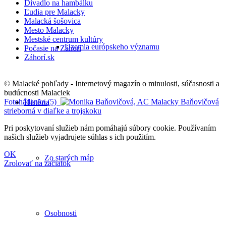
Divadlo na hambálku
Ľudia pre Malacky
Malacká šošovica
Mesto Malacky
Mestské centrum kultúry
Územia európskeho významu
Počasie na Záhorí
Záhorí.sk
© Malacké pohľady - Internetový magazín o minulosti, súčasnosti a
budúcnosti Malaciek
Fotohádanka (5)
Baňovičová
História
strieborná v diaľke a trojskoku
Pri poskytovaní služieb nám pomáhajú súbory cookie. Používaním
našich služieb vyjadrujete súhlas s ich použitím.
OK
Zo starých máp
Zrolovať na začiatok
Osobnosti