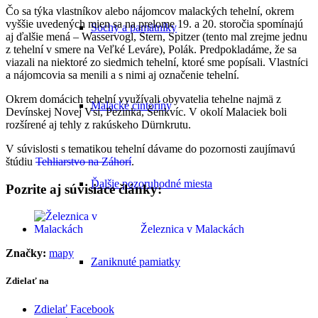
Čo sa týka vlastníkov alebo nájomcov malackých tehelní, okrem
vyššie uvedených mien sa na prelome 19. a 20. storočia spomínajú
Sochy a pamätníky
aj ďalšie mená – Wasservogl, Stern, Spitzer (tento mal zrejme jednu
z tehelní v smere na Veľké Leváre), Polák. Predpokladáme, že sa
viazali na niektoré zo siedmich tehelní, ktoré sme popísali. Vlastníci
a nájomcovia sa menili a s nimi aj označenie tehelní.
Okrem domácich tehelní využívali obyvatelia tehelne najmä z
Malacké cintoríny
Devínskej Novej Vsi, Pezinka, Šenkvíc. V okolí Malaciek boli
rozšírené aj tehly z rakúskeho Dürnkrutu.
V súvislosti s tematikou tehelní dávame do pozornosti zaujímavú
štúdiu
Tehliarstvo na Záhorí
.
Ďalšie pozoruhodné miesta
Pozrite aj súvisiace články:
Železnica v Malackách
Značky:
mapy
Zaniknuté pamiatky
Zdielať na
Zdielať Facebook