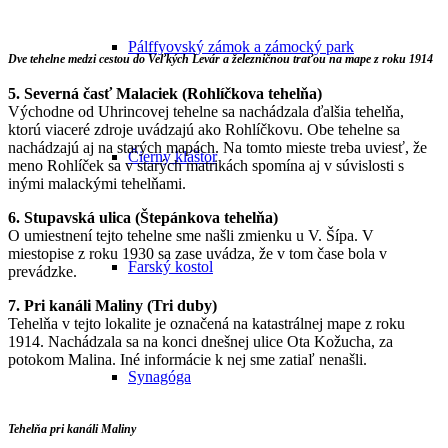
Pálffyovský zámok a zámocký park
Dve tehelne medzi cestou do Veľkých Levár a železničnou traťou na mape z roku 1914
5. Severná časť Malaciek (Rohlíčkova tehelňa)
Východne od Uhrincovej tehelne sa nachádzala ďalšia tehelňa,
ktorú viaceré zdroje uvádzajú ako Rohlíčkovu. Obe tehelne sa
nachádzajú aj na starých mapách. Na tomto mieste treba uviesť, že
Čierny kláštor
meno Rohlíček sa v starých matrikách spomína aj v súvislosti s
inými malackými tehelňami.
6. Stupavská ulica (Štepánkova tehelňa)
O umiestnení tejto tehelne sme našli zmienku u V. Šípa. V
miestopise z roku 1930 sa zase uvádza, že v tom čase bola v
Farský kostol
prevádzke.
7. Pri kanáli Maliny (Tri duby)
Tehelňa v tejto lokalite je označená na katastrálnej mape z roku
1914. Nachádzala sa na konci dnešnej ulice Ota Kožucha, za
potokom Malina. Iné informácie k nej sme zatiaľ nenašli.
Synagóga
Tehelňa pri kanáli Maliny