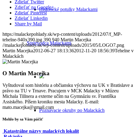
Zdielať Twitter
Zdieľať na Google+
Historické potulky Malackami
Zdielať Pinterest
Zdielať Linkedin
Share by Mail
https://malackepohlady.sk/wp-content/uploads/2012/07/f_MP-
tehelne-940x390.jpg
390
940
Martin Macejka
Sprievodca Malackami
//malackepohlady.sk/wp-content/uploads/2015/05/LOGO7.png
Martin Macejka
2012-06-27 18:13:36
2012-11-20 18:56:39
Tehelne v
Malackách
O
Martin Macejka
Vyštudoval som históriu a občiansku výchovu na UK v Bratislave a
právo na TU v Trnave. Pracujem v MCK Malacky v Múzeu
Michala Tillnera a externe učím na Gymnáziu sv. Františka
Assiského. Píšem kroniku mesta Malacky. E-mail:
mato.macejka@gmail.com
Poznávacie okruhy po Malackách
Mohlo by sa Vám páčiť
Katastrálne názvy malackých lokalít
Rakárňa