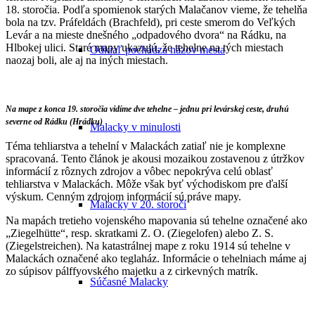
18. storočia. Podľa spomienok starých Malačanov vieme
, že tehelňa
bola na tzv. Práfeldách (Brachfeld), pri ceste smerom do Veľkých
Levár a na mieste dnešného „odpadového dvora“ na Rádku, na
Hlbokej ulici. Staré mapy ukazujú, že tehelne na tých miestach
Odkiaľ pochádza názov mesta
naozaj boli, ale aj na iných miestach.
Na mape z konca 19. storočia vidíme dve tehelne – jednu pri levárskej ceste, druhú
severne od Rádku (Hrádku)
Malacky v minulosti
Téma tehliarstva a tehelní v Malackách zatiaľ nie je komplexne
spracovaná. Tento článok je akousi mozaikou zostavenou z útržkov
informácií z rôznych zdrojov a vôbec nepokrýva celú oblasť
tehliarstva v Malackách. Môže však byť východiskom pre ďalší
výskum. Cenným zdrojom informácií sú práve mapy.
Malacky v 20. storočí
Na mapách tretieho vojenského mapovania sú tehelne označené ako
„Ziegelhütte“, resp. skratkami Z. O. (Ziegelofen) alebo Z. S.
(Ziegelstreichen). Na katastrálnej mape z roku 1914 sú tehelne v
Malackách označené ako teglaház. Informácie o tehelniach máme aj
zo súpisov pálffyovského majetku a z cirkevných matrík.
Súčasné Malacky