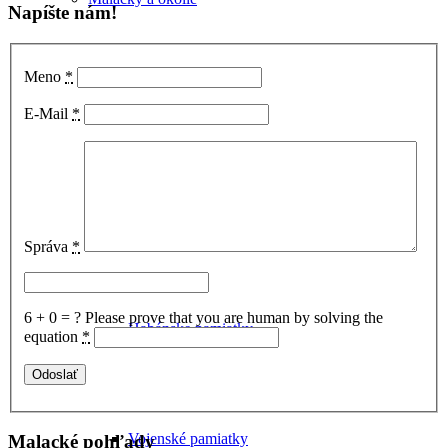
Napíšte nám!
Meno
*
E-Mail
*
Hrady
Správa
*
6 + 0 = ?
Please prove that you are human by solving the
Habánske pamiatky
equation
*
Vojenské pamiatky
Malacké pohľady