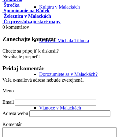
Štrečka
Kultúra v Malackách
Spomínanie na Rádek
Železnica v Malackách
Čo prezrádzajú staré mapy
0
komentárov
Zanechajte komentár
Múzeum Michala Tillnera
Chcete sa pripojiť k diskusii?
Neváhajte prispieť!
Pridaj komentár
Dorozumiete sa v Malackách?
Vaša e-mailová adresa nebude zverejnená.
Meno
Email
Vianoce v Malackách
Adresa webu
Komentár