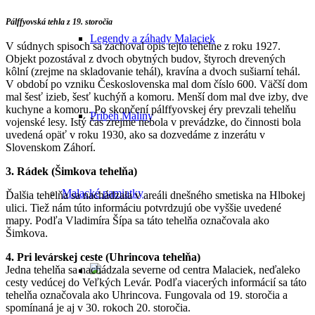
Pálffyovská tehla z 19. storočia
Legendy a záhady Malaciek
V súdnych spisoch sa zachoval opis tejto tehelne z roku 1927.
Objekt pozostával z dvoch obytných budov, štyroch drevených
kôlní (zrejme na skladovanie tehál), kravína a dvoch sušiarní tehál.
V období po vzniku Československa mal dom číslo 600. Väčší dom
mal šesť izieb, šesť kuchýň a komoru. Menší dom mal dve izby, dve
kuchyne a komoru. Po skončení pálffyovskej éry prevzali tehelňu
Príbeh Maliny
vojenské lesy. Istý čas zrejme nebola v prevádzke, do činnosti bola
uvedená opäť v roku 1930, ako sa dozvedáme z inzerátu v
Slovenskom Záhorí.
3. Rádek (Šimkova tehelňa)
Malacké pamiatky
Ďalšia tehelňa sa nachádzala v areáli dnešného smetiska na Hlbokej
ulici. Tiež nám túto informáciu potvrdzujú obe vyššie uvedené
mapy. Podľa Vladimíra Šípa sa táto tehelňa označovala ako
Šimkova.
4. Pri levárskej ceste (Uhrincova tehelňa)
Jedna tehelňa sa nachádzala severne od centra Malaciek, neďaleko
cesty vedúcej do Veľkých Levár. Podľa viacerých informácií sa táto
tehelňa označovala ako Uhrincova. Fungovala od 19. storočia a
spomínaná je aj v 30. rokoch 20. storočia.