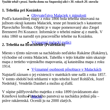
Využitie tehál v praxi. Stavba domu na Stupavskej ulici v 30. rokoch 20. storočia
1. Tehelňa pri Kozánku
Obyvateľstvo Malaciek v minulosti
Podľa katastrálnej mapy z roku 1866 bola tehelňa situovaná na
južnom okraji katastra Malaciek, tesne pri hraniciach s katastrom
Plaveckého Štvrtka. Objekt je v mape pomenovaný ako Ziegel
Brennerei Pri Kozance. Informácie o tehelni máme aj z matrík. V
roku 1860 sa narodil syn pracovníčke tehelne na Kozánku.
Významní malackí rodáci
2. Tehelňa na Brachfelde (Práfeldách)
Miesto s týmto názvom sa nachádzalo neďaleko Rakárne (Rakárny),
východne od centra Malaciek. Tahelňu v tejto lokalite nám ukazuje
mapa z tretieho vojenského mapovania, aj katastrálna mapa z roku
1914.
Významné osobnosti pôsobiace v Malackách
Najstarší záznam o jej existencii v matrikách sme našli z roku 1857.
V tomto období boli tehliarmi v tejto tehelni Jozef Rohlíček, Jozef
Nedelský, Vendelín Danihel a možno aj ďalší.
V súpise pálffyovského majetku z roku 1899 (uvádzanom ako
Kmeňová kniha Plaveckého panstva) sa nachádza jediná píla –
Macek
práve rakárenská. Ocenili ju na 2000 zlatých.