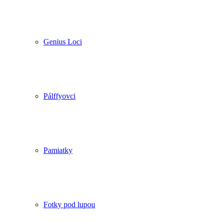
Genius Loci
Pálffyovci
Pamiatky
Fotky pod lupou