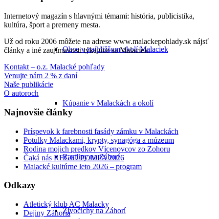
Internetový magazín s hlavnými témami: história, publicistika,
kultúra, šport a premeny mesta.
Už od roku 2006 môžete na adrese www.malackepohlady.sk nájsť
Obce v najbližšom okolí Malaciek
články a iné zaujímavosti týkajúce sa Malaciek.
Kontakt – o.z. Malacké pohľady
Venujte nám 2 % z daní
Naše publikácie
O autoroch
Kúpanie v Malackách a okolí
Najnovšie články
Príspevok k farebnosti fasády zámku v Malackách
Potulky Malackami, krypty, synagóga a múzeum
Rodina mojich predkov Vícenovcov zo Zohoru
Rastliny na Záhorí
Čaká nás REGIO POMPA 2026
Malacké kultúrne leto 2026 – program
Odkazy
Atletický klub AC Malacky
Živočíchy na Záhorí
Dejiny Záhoria