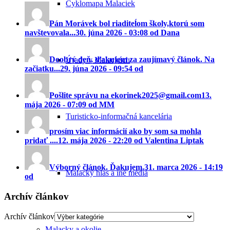
Cyklomapa Malaciek
Pán Morávek bol riaditeĺom školy,ktorú som
navštevovala...
30. júna 2026 - 03:08 od Dana
Doobrý deň, ďakujem za zaujímavý článok. Na
Úrady v Malackách
začiatku...
29. júna 2026 - 09:54 od
Pošlite správu na ekorinek2025@gmail.com
13.
mája 2026 - 07:09 od MM
Turisticko-informačná kancelária
prosím viac informácií ako by som sa mohla
pridať ....
12. mája 2026 - 22:20 od Valentina Liptak
Výborný článok. Ďakujem.
31. marca 2026 - 14:19
Malacký hlas a iné médiá
od
Archív článkov
Archív článkov
Malacky a okolie