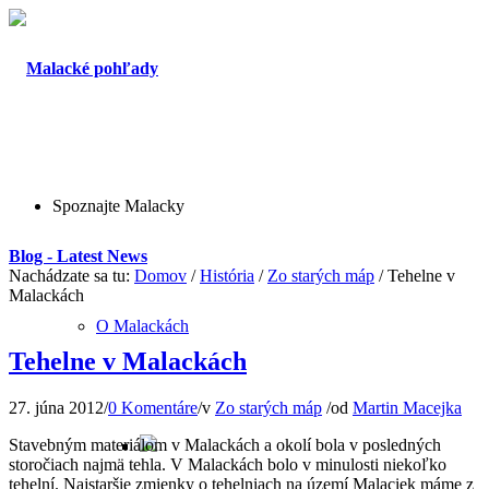
Spoznajte Malacky
Blog - Latest News
Nachádzate sa tu:
Domov
/
História
/
Zo starých máp
/
Tehelne v
Malackách
O Malackách
Tehelne v Malackách
27. júna 2012
/
0 Komentáre
/
v
Zo starých máp
/
od
Martin Macejka
Stavebným materiálom v Malackách a okolí bola v posledných
storočiach najmä tehla. V Malackách bolo v minulosti niekoľko
tehelní. Najstaršie zmienky o tehelniach na území Malaciek máme z