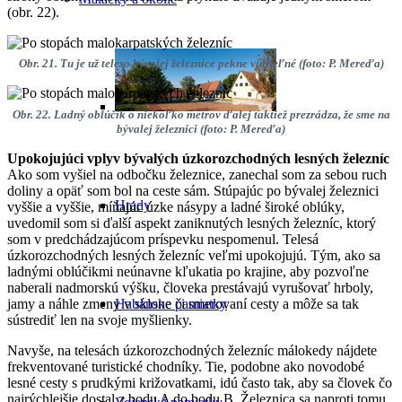
(obr. 22).
Obr. 21. Tu je už teleso bývalej železnice pekne viditeľné (foto: P. Mereďa)
Obr. 22. Ladný oblúčik o niekoľko metrov ďalej taktiež prezrádza, že sme na
bývalej železnici (foto: P. Mereďa)
Upokojujúci vplyv bývalých úzkorozchodných lesných železníc
Ako som vyšiel na odbočku železnice, zanechal som za sebou ruch
doliny a opäť som bol na ceste sám. Stúpajúc po bývalej železnici
Hrady
vyššie a vyššie, míňajúc úzke násypy a ladné široké oblúky,
uvedomil som si ďalší aspekt zaniknutých lesných železníc, ktorý
som v predchádzajúcom príspevku nespomenul. Telesá
úzkorozchodných lesných železníc veľmi upokojujú. Tým, ako sa
ladnými oblúčikmi neúnavne kľukatia po krajine, aby pozvoľne
naberali nadmorskú výšku, človeka prestávajú vyrušovať hrboly,
jamy a náhle zmeny v sklone či smerovaní cesty a môže sa tak
Habánske pamiatky
sústrediť len na svoje myšlienky.
Navyše, na telesách úzkorozchodných železníc málokedy nájdete
frekventované turistické chodníky. Tie, podobne ako novodobé
lesné cesty s prudkými križovatkami, idú často tak, aby sa človek čo
najrýchlejšie dostal z bodu A do bodu B. Železnica sa naproti tomu