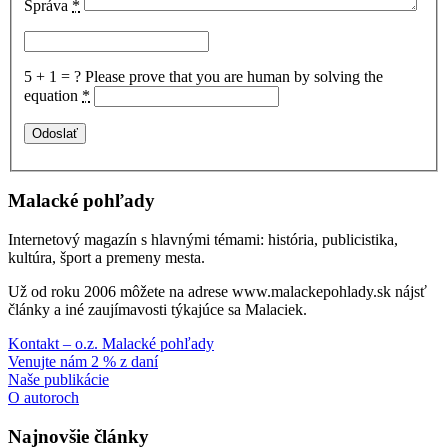
Správa
*
5 + 1 = ?
Please prove that you are human by solving the
equation
*
Malacké pohľady
Internetový magazín s hlavnými témami: história, publicistika,
kultúra, šport a premeny mesta.
Už od roku 2006 môžete na adrese www.malackepohlady.sk nájsť
články a iné zaujímavosti týkajúce sa Malaciek.
Kontakt – o.z. Malacké pohľady
Venujte nám 2 % z daní
Naše publikácie
O autoroch
Najnovšie články