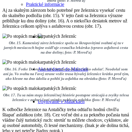
zhora (foto: P. Mereďa)
Praktické informácie
Aj za skalným zárezom bolo potrebné pre železnicu vysekať cestu
do skalného podložia (obr. 15). V tejto časti sa železnica výrazne
približuje ku dnu doliny (obr. 16). A o niekoľko desiatok metrov už
železnica celkom splýva s asfaltovou cestou (obr. 17).
Obr. 15. Kamenistý zárez železnice spolu so škrapovitými svahmi aj tu v
jarných mesiacoch hojne osídľuje cesnačka lekárska (vpravo asfaltová cesta
na dne doliny; foto: P. Mereďa)
Ako sa dostať do Malaciek
Obr. 16. Fotke Dobrovodského hradu sa dá len ťažko odolať. Neodolal som
ani ja. Vo svahu na ľavej strane vedie trasa bývalej železnice krátko pred tým,
ako klesne na dno údolia a pohltí ju asfaltka na obrázku (foto: P. Mereďa)
Obr. 17. Tu sa nám stopy železničnej histórie postupne strácajú a zvyšky telesa
železnice v zadnej časti snímky pohlcuje asfaltka (foto: P. Mereďa)
Ubytovanie v Malackách
K odbočke železnice na Antaličky treba odtiaľto hodnú chvíľu
šliapať asfaltkou (obr. 18). Cez voľné dni a za pekného počasia tuná
vládne čulý turistický ruch: stretúť tu môžete chodcov, cyklistov, ale
aj osobné automobily, či lesné mechanizmy. (Inak je ale dolina tichá,
lebo v nej netečie žiadny potok.)