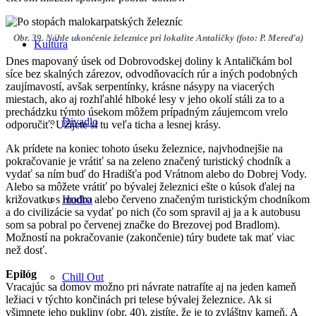
Obr. 39. Náhle ukončenie železnice pri lokalite Antaličky (foto: P. Mereďa)
Kultúra
Dnes mapovaný úsek od Dobrovodskej doliny k Antaličkám bol
síce bez skalných zárezov, odvodňovacích rúr a iných podobných
zaujímavostí, avšak serpentínky, krásne násypy na viacerých
miestach, ako aj rozhľahlé hlboké lesy v jeho okolí stáli za to a
prechádzku týmto úsekom môžem prípadným záujemcom vrelo
Divadlo
odporučiť. Užijete si tu veľa ticha a lesnej krásy.
Ak prídete na koniec tohoto úseku železnice, najvhodnejšie na
pokračovanie je vrátiť sa na zeleno značený turistický chodník a
vydať sa ním buď do Hradišťa pod Vrátnom alebo do Dobrej Vody.
Alebo sa môžete vrátiť po bývalej železnici ešte o kúsok ďalej na
Hudba
križovatku s modro alebo červeno značeným turistickým chodníkom
a do civilizácie sa vydať po nich (čo som spravil aj ja a k autobusu
som sa pobral po červenej značke do Brezovej pod Bradlom).
Možností na pokračovanie (zakončenie) túry budete tak mať viac
než dosť.
Epilóg
Chill Out
Vracajúc sa domov možno pri návrate natrafíte aj na jeden kameň
ležiaci v týchto končinách pri telese bývalej železnice. Ak si
všimnete jeho pukliny (obr. 40), zistíte, že je to zvláštny kameň. A