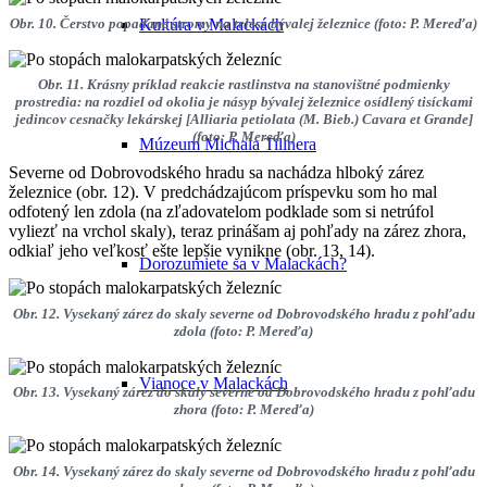
Obr. 10. Čerstvo popadané stromy na telese bývalej železnice (foto: P. Mereďa)
Kultúra v Malackách
Obr. 11. Krásny príklad reakcie rastlinstva na stanovištné podmienky
prostredia: na rozdiel od okolia je násyp bývalej železnice osídlený tisíckami
jedincov cesnačky lekárskej [Alliaria petiolata (M. Bieb.) Cavara et Grande]
(foto: P. Mereďa)
Múzeum Michala Tillnera
Severne od Dobrovodského hradu sa nachádza hlboký zárez
železnice (obr. 12). V predchádzajúcom príspevku som ho mal
odfotený len zdola (na zľadovatelom podklade som si netrúfol
vyliezť na vrchol skaly), teraz prinášam aj pohľady na zárez zhora,
odkiaľ jeho veľkosť ešte lepšie vynikne (obr. 13, 14).
Dorozumiete sa v Malackách?
Obr. 12. Vysekaný zárez do skaly severne od Dobrovodského hradu z pohľadu
zdola (foto: P. Mereďa)
Vianoce v Malackách
Obr. 13. Vysekaný zárez do skaly severne od Dobrovodského hradu z pohľadu
zhora (foto: P. Mereďa)
Obr. 14. Vysekaný zárez do skaly severne od Dobrovodského hradu z pohľadu