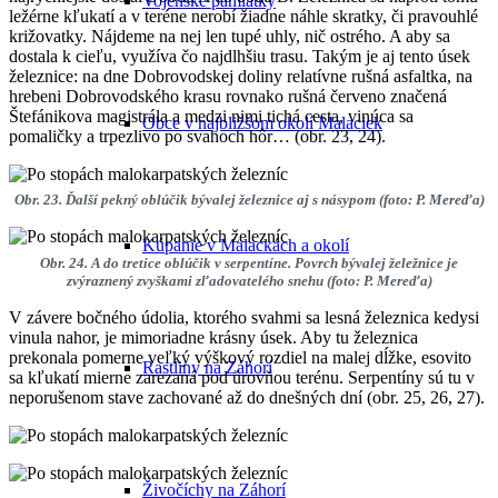
Vojenské pamiatky
ležérne kľukatí a v teréne nerobí žiadne náhle skratky, či pravouhlé
križovatky. Nájdeme na nej len tupé uhly, nič ostrého. A aby sa
dostala k cieľu, využíva čo najdlhšiu trasu. Takým je aj tento úsek
železnice: na dne Dobrovodskej doliny relatívne rušná asfaltka, na
hrebeni Dobrovodského krasu rovnako rušná červeno značená
Štefánikova magistrála a medzi nimi tichá cesta, vinúca sa
Obce v najbližšom okolí Malaciek
pomaličky a trpezlivo po svahoch hôr… (obr. 23, 24).
Obr. 23. Ďalší pekný oblúčik bývalej železnice aj s násypom (foto: P. Mereďa)
Kúpanie v Malackách a okolí
Obr. 24. A do tretice oblúčik v serpentíne. Povrch bývalej želežnice je
zvýraznený zvyškami zľadovatelého snehu (foto: P. Mereďa)
V závere bočného údolia, ktorého svahmi sa lesná železnica kedysi
vinula nahor, je mimoriadne krásny úsek. Aby tu železnica
prekonala pomerne veľký výškový rozdiel na malej dĺžke, esovito
Rastliny na Záhorí
sa kľukatí mierne zarezaná pod úrovňou terénu. Serpentíny sú tu v
neporušenom stave zachované až do dnešných dní (obr. 25, 26, 27).
Živočíchy na Záhorí