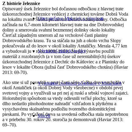
Z histórie železnice
Opisovaný úsek železnice bol dočasnou odbočkou z hlavnej trate
úzkorozchodnej železnice vedúcej z chemickej továrne Dobrá Voda
Obyvateľstvo Malaciek v minulosti
na lokalitu zvanú Široká pri závere Dobrovodskej doliny. Odbočka
začínala na 6,7-mom kilometri hlavnej trate na dne Dobrovodskej
doliny a smerovala svahmi bezmennej dolinky okolo lokality
Čierťaž západným smerom až na vrcholové časti planiny
Dobrovodského krasu. Tu sa stáčala na juh a okolo vrchu Slopy
pokračovala až do lesov v okolí lokality Antaličky. Merala 4,77 km
Významní malackí rodáci
a vybudovali ju v roku 1908(-1910). Na jej výstavbu použili
materiál z rozobraných (a v tom čase už nerentabilných) úsekov
úzkorozchodnej železnice z Dechtíc do Kátloviec a z Planinky do
lesov v lokalite Obora (južná časť Dobrovodského chotára) (Haviar
2013: 69-70).
Ako sme si už povedali v prvej časti série, ťažba dreva vrcholila v
Významné osobnosti pôsobiace v Malackách
okolí Antaličiek (a okolí Dobrej Vody všeobecne) v období prvej
svetovej vojny a využívali sa pri nej aj ruskí a srbskí vojnoví zajatci.
Holorubným spôsobom sa vtedy odlesnili veľké plochy, ktoré sa
dlho nedarilo plnohodnotne nahradiť vzhľadom k plytkému a
vysychavému skalnatému podložiu tvoreného dolomitickými
pieskami. Po vyťažení dreva sa uvedená odbočka stala nepotrebnou
Macek
a v priebehu 30. rokov 20. storočia ju demontovali (Haviar 2013:
69–70).