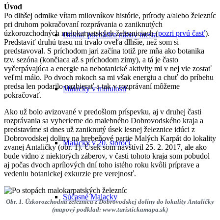
Úvod
Po dlhšej odmlke vítam milovníkov histórie, prírody a/alebo železníc
pri druhom pokračovaní rozprávania o zaniknutých
úzkorozchodných malokarpatských železniciach (
pozri prvú časť
).
Odkiaľ pochádza názov mesta
Predstaviť druhú trasu mi trvalo oveľa dlhšie, než som si
predstavoval. S príchodom jari začína totiž pre mňa ako botanika
tzv. sezóna (končiaca až s príchodom zimy), a tá je často
vyčerpávajúca a energie na nebotanické aktivity mi v nej vie zostať
veľmi málo. Po dvoch rokoch sa mi však energiu a chuť do príbehu
predsa len podarilo nazbierať a tak v rozprávaní môžeme
Malacky v minulosti
pokračovať.
Ako už bolo avizované v predošlom príspevku, aj v druhej časti
rozprávania sa vyberieme do malebného Dobrovodského kraja a
predstavíme si dnes už zaniknutý úsek lesnej železnice idúci z
Dobrovodskej doliny na hrebeňové partie Malých Karpát do lokality
Malacky v 20. storočí
zvanej Antaličky (obr. 1). Úsek som navštívil 25. 2. 2017, ale ako
bude vidno z niektorých záberov, v časti tohoto kraja som pobudol
aj počas dvoch aprílových dní toho istého roku kvôli príprave a
vedeniu botanickej exkurzie pre verejnosť.
Súčasné Malacky
Obr. 1. Úzkorozchodná železnica z Dobrovodskej doliny do lokality Antaličky
(mapový podklad: www.turistickamapa.sk)