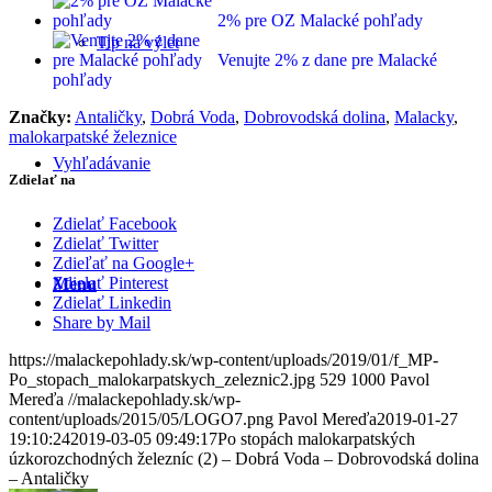
2% pre OZ Malacké pohľady
Tip na výlet
Venujte 2% z dane pre Malacké
pohľady
Značky:
Antaličky
,
Dobrá Voda
,
Dobrovodská dolina
,
Malacky
,
malokarpatské železnice
Vyhľadávanie
Zdielať na
Zdielať Facebook
Zdielať Twitter
Zdieľať na Google+
Zdielať Pinterest
Menu
Zdielať Linkedin
Share by Mail
https://malackepohlady.sk/wp-content/uploads/2019/01/f_MP-
Po_stopach_malokarpatskych_zeleznic2.jpg
529
1000
Pavol
Mereďa
//malackepohlady.sk/wp-
content/uploads/2015/05/LOGO7.png
Pavol Mereďa
2019-01-27
19:10:24
2019-03-05 09:49:17
Po stopách malokarpatských
úzkorozchodných železníc (2) – Dobrá Voda – Dobrovodská dolina
– Antaličky