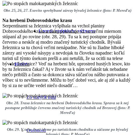
Obr. 25, 26, 27. Esovito sprehýbané zárezy bývalej železnice (foto: P. Mereďa)
Na hrebeni Dobrovodského krasu
Serpentínami sa železnica vyšplhala na vrchol planiny
Územia európskeho významu
Dobrovodského krasu a ďalej pokračuje už vo veľmi miernom
stúpaní až po rovine (obr. 28, 29). Tu sa k nej postupne pripája
červeno a neskôr aj modro značený turistický chodník. Bývalá
železnica sa tu chová veľmi nenápadne. Nie sú tu žiadne hlboké
zárezy ani vysoké násypy a nevdojak tu človeku napadne: koľkí
turisti už týmto úsekom prešli a ani netušili, že sa ocitli na telese
bývalej železnice? Veď na hrebeni hôr, uprostred hustých lesov, kto
História
by tu železnicu čakal? Aj v živote sa k nám veľakrát tak nebadane
niečo priblíži a často sa dokonca stáva súčasťou nášho putovania a
vôbec si to nevšimneme. Môžu to byť dobré veci, ale aj zlé a každý
by si za ne určite vedel niečo dosadiť…
Zo starých máp
Obr. 28. Trasa železnice na hrebeni Dobrovodského krasu. Sprava sa k nej
postupne približuje červeno značený turistický chodník od Brezovej (foto: P.
Mereďa)
Obr. 29. V tejto časti ideme po turistickom chodníku a súčasne po bývalej
Osobnosti
železnici (foto: P. Mereďa)