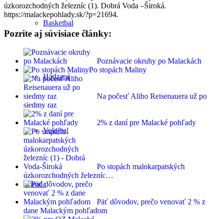
úzkorozchodných železníc (1). Dobrá Voda –Široká.
https://malackepohlady.sk/?p=21694.
Basketbal
Pozrite aj súvisiace články:
Poznávacie okruhy po Malackách
Po stopách Maliny
Hádzaná
Na počesť Aliho Reisenauera už po
siedmy raz
2% z daní pre Malacké pohľady
Volejbal
Po stopách malokarpatských
úzkorozchodných železníc…
Príroda
Päť dôvodov, prečo venovať 2 % z
dane Malackým pohľadom