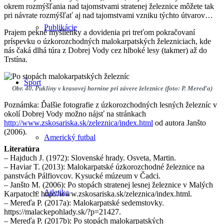
okrem rozmýšľania nad tajomstvami stratenej železnice môžete tak
pri návrate rozmýšľať aj nad tajomstvami vzniku týchto útvarov…
Publikácie
Prajem pekné myšlienky a dovidenia pri treťom pokračovaní
príspevku o úzkorozchodných malokarpatských železniciach, kde
nás čaká dlhá túra z Dobrej Vody cez hlboké lesy (takmer) až do
Trstína.
Šport
Obr. 40. Pukliny v krasovej hornine pri závere železnice (foto: P. Mereďa)
Poznámka: Ďalšie fotografie z úzkorozchodných lesných železníc v
okolí Dobrej Vody možno nájsť na stránkach
http://www.zskosariska.sk/zeleznica/index.html
od autora Janšto
(2006).
Americký futbal
Literatúra
– Hajduch J. (1972): Slovenské hrady. Osveta, Martin.
– Haviar T. (2013): Malokarpatské úzkorozchodné železnice na
panstvách Pálfiovcov. Kysucké múzeum v Čadci.
– Janšto M. (2006): Po stopách stratenej lesnej železnice v Malých
Atletika
Karpatoch. http://www.zskosariska.sk/zeleznica/index.html.
– Mereďa P. (2017a): Malokarpatské sedemstovky.
https://malackepohlady.sk/?p=21427.
– Mereďa P. (2017b): Po stopách malokarpatských