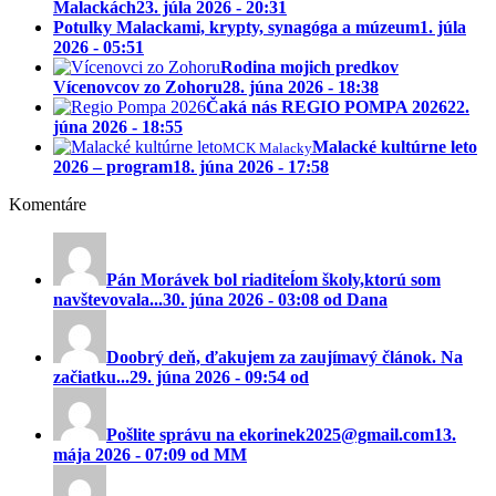
Malackách
23. júla 2026 - 20:31
Potulky Malackami, krypty, synagóga a múzeum
1. júla
2026 - 05:51
Rodina mojich predkov
Vícenovcov zo Zohoru
28. júna 2026 - 18:38
Čaká nás REGIO POMPA 2026
22.
júna 2026 - 18:55
Malacké kultúrne leto
MCK Malacky
2026 – program
18. júna 2026 - 17:58
Komentáre
Pán Morávek bol riaditeĺom školy,ktorú som
navštevovala...
30. júna 2026 - 03:08 od Dana
Doobrý deň, ďakujem za zaujímavý článok. Na
začiatku...
29. júna 2026 - 09:54 od
Pošlite správu na ekorinek2025@gmail.com
13.
mája 2026 - 07:09 od MM