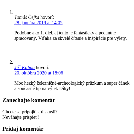
Tomáš Čejka
hovorí:
28. januára 2019 at 14:05
Podobne ako 1. diel, aj tento je fantasticky a pedantne
spracovaný. Vďaka za skvelé čítanie a inšpirácie pre výlety.
Jiří Kalina
hovorí:
20. októbra 2020 at 18:06
Moc hezký železničně-archeologický průzkum a super čánek
a současně tip na výlet. Díky!
Zanechajte komentár
Chcete sa pripojiť k diskusii?
Neváhajte prispieť!
Pridaj komentár