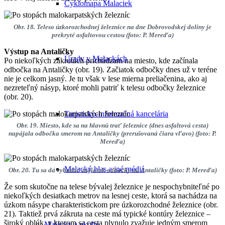
Cyklomapa Malaciek
Obr. 18. Teleso úzkorozchodnej železnice na dne Dobrovodskej doliny je
prekryté asfaltovou cestou (foto: P. Mereďa)
Výstup na Antaličky
Úrady v Malackách
Po niekoľkých zákrutách prichádzam na miesto, kde začínala
odbočka na Antaličky (obr. 19). Začiatok odbočky dnes už v teréne
nie je celkom jasný. Je tu však v lese mierna preliačenina, ako aj
nezreteľný násyp, ktoré mohli patriť k telesu odbočky železnice
(obr. 20).
Turisticko-informačná kancelária
Obr. 19. Miesto, kde sa na hlavnú trať železnice (dnes asfaltová cesta)
napájala odbočka smerom na Antaličky (prerušovaná čiara vľavo) (foto: P.
Mereďa)
Malacký hlas a iné médiá
Obr. 20. Tu sa dá vybadať začiatok odbočky na Antaličky (foto: P. Mereďa)
Že som skutočne na telese bývalej železnice je nespochybniteľné po
niekoľkých desiatkach metrov na lesnej ceste, ktorá sa nachádza na
úzkom násype charakteristickom pre úzkorozchodné železnice (obr.
21). Taktiež prvá zákruta na ceste má typické kontúry železnice –
široký oblúk, v ktorom sa cesta plynulo zvažuje jedným smerom
Malacky a okolie