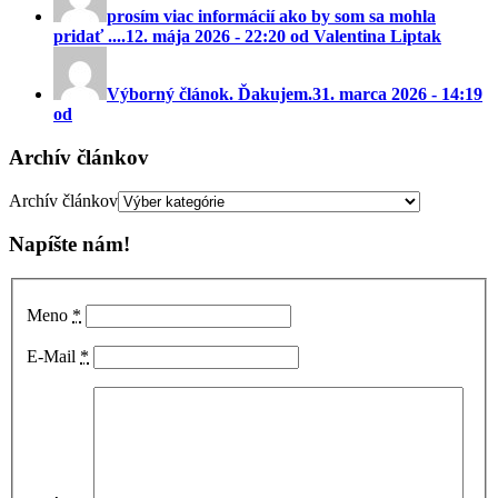
prosím viac informácií ako by som sa mohla
pridať ....
12. mája 2026 - 22:20 od Valentina Liptak
Výborný článok. Ďakujem.
31. marca 2026 - 14:19
od
Archív článkov
Archív článkov
Napíšte nám!
Meno
*
E-Mail
*