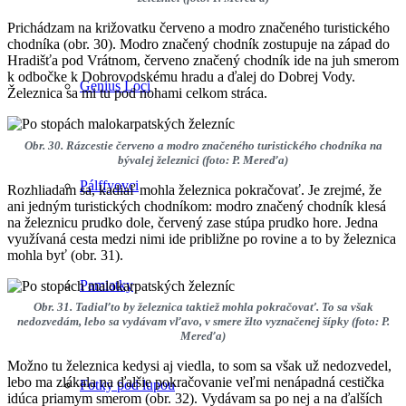
Prichádzam na križovatku červeno a modro značeného turistického
chodníka (obr. 30). Modro značený chodník zostupuje na západ do
Hradišťa pod Vrátnom, červeno značený chodník ide na juh smerom
k odbočke k Dobrovodskému hradu a ďalej do Dobrej Vody.
Genius Loci
Železnica sa mi tu pod nohami celkom stráca.
Obr. 30. Rázcestie červeno a modro značeného turistického chodníka na
bývalej železnici (foto: P. Mereďa)
Pálffyovci
Rozhliadam sa, kadiaľ mohla železnica pokračovať. Je zrejmé, že
ani jedným turistických chodníkom: modro značený chodník klesá
na železnicu prudko dole, červený zase stúpa prudko hore. Jedna
využívaná cesta medzi nimi ide približne po rovine a to by železnica
mohla byť (obr. 31).
Pamiatky
Obr. 31. Tadiaľto by železnica taktiež mohla pokračovať. To sa však
nedozvedám, lebo sa vydávam vľavo, v smere žlto vyznačenej šípky (foto: P.
Mereďa)
Možno tu železnica kedysi aj viedla, to som sa však už nedozvedel,
lebo ma zlákala na ďalšie pokračovanie veľmi nenápadná cestička
Fotky pod lupou
idúca priamym smerom (obr. 32). Vydávam sa po nej a na ďalších