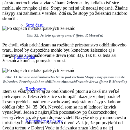
pár sto metroch viac a viac váham: železnica by tadiaľto ísť síce
mohla, ale rovnako aj nie. Stopy po nej sú už naozaj nejasné. Žiadne
násypy ani zahĺbenia v teréne. Zdá sa, že stopy po železnici nadobro
skončili.
Stroj času
Obr. 32. Je toto správny smer? (foto: P. Mereďa)
Po chvíli však prichádzam na rozšírené priestranstvo odbĺžnikového
tvaru, ktoré by dispozične mohlo byť konečnou železnice aj s
miestom na zhromaždovanie dreva (obr. 33). Tak tu sa teda asi
Publicistika
železnica končila, pomyslel som si.
Obr. 33. Rovina obdĺžnikového tvaru pod vrchom Slopy v najvyššom mieste
železnice. Pravdepodobne slúžila na zhromažďovanie dreva (foto: P. Mereďa)
Rozhovory
Idem sa však pozrieť aj za obdĺžnikovú plochu a čaká ma veľké
prekvapenie. Teleso železnice sa tu opäť ukazuje v plnej paráde!
Lesom prebieha nádherne zachovaný majestátny násyp v ladnom
oblúku (obr. 34, 35, 36). Nevedel som sa na tú ladnosť kriviek
vynadívať. Jeden z najkrajších pozostatkov po úzkorozchodnej
lesnej železnici, aký som doteraz videl! Navyše ukrytý mimo ciest a
Komentáre a názory
turistických chodníkov. Rovnako divné však je, že po prvýkrát od
úvodu terénu v Dobrej Vode tu železnica zrazu klesá a na jej