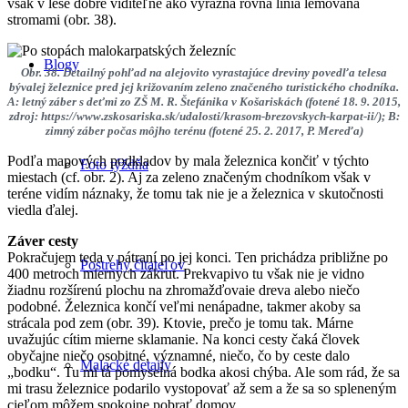
však v lese dobre viditeľné ako výrazná rovná línia lemovaná
stromami (obr. 38).
Blogy
Obr. 38. Detailný pohľad na alejovito vyrastajúce dreviny povedľa telesa
bývalej železnice pred jej križovaním zeleno značeného turistického chodníka.
A: letný záber s deťmi zo ZŠ M. R. Štefánika v Košariskách (fotené 18. 9. 2015,
zdroj: https://www.zskosariska.sk/udalosti/krasom-brezovskych-karpat-ii/); B:
zimný záber počas môjho terénu (fotené 25. 2. 2017, P. Mereďa)
Podľa mapových podkladov by mala železnica končiť v týchto
Foto týždňa
miestach (cf. obr. 2). Aj za zeleno značeným chodníkom však v
teréne vidím náznaky, že tomu tak nie je a železnica v skutočnosti
viedla ďalej.
Záver cesty
Pokračujem teda v pátraní po jej konci. Ten prichádza približne po
Postrehy čitateľov
400 metroch miernych zákrut. Prekvapivo tu však nie je vidno
žiadnu rozšírenú plochu na zhromažďovaie dreva alebo niečo
podobné. Železnica končí veľmi nenápadne, takmer akoby sa
strácala pod zem (obr. 39). Ktovie, prečo je tomu tak. Márne
uvažujúc cítim mierne sklamanie. Na konci cesty čaká človek
obyčajne niečo osobitné, významné, niečo, čo by ceste dalo
Malacké detaily
„bodku“. Tu mi tá pomyselná bodka akosi chýba. Ale som rád, že sa
mi trasu železnice podarilo vystopovať až sem a že sa so spleneným
cieľom môžem spokojne pobrať domov.