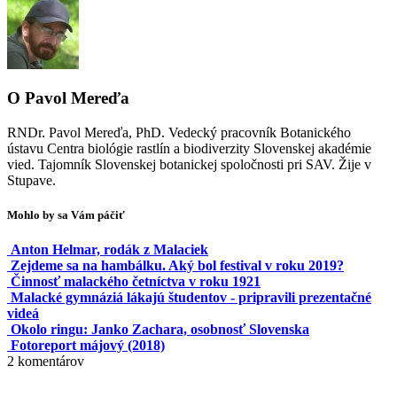
O
Pavol Mereďa
RNDr. Pavol Mereďa, PhD. Vedecký pracovník Botanického
ústavu Centra biológie rastlín a biodiverzity Slovenskej akadémie
vied. Tajomník Slovenskej botanickej spoločnosti pri SAV. Žije v
Stupave.
Mohlo by sa Vám páčiť
Anton Helmar, rodák z Malaciek
Zejdeme sa na hambálku. Aký bol festival v roku 2019?
Činnosť malackého četníctva v roku 1921
Malacké gymnáziá lákajú študentov - pripravili prezentačné
videá
Okolo ringu: Janko Zachara, osobnosť Slovenska
Fotoreport májový (2018)
2
komentárov