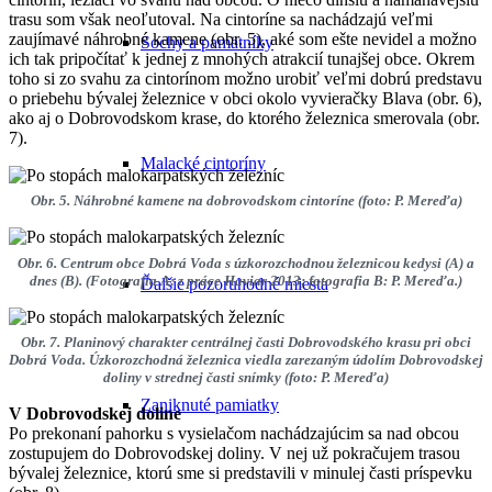
trasu som však neoľutoval. Na cintoríne sa nachádzajú veľmi
zaujímavé náhrobné kamene (obr. 5), aké som ešte nevidel a možno
Sochy a pamätníky
ich tak pripočítať k jednej z mnohých atrakcií tunajšej obce. Okrem
toho si zo svahu za cintorínom možno urobiť veľmi dobrú predstavu
o priebehu bývalej železnice v obci okolo vyvieračky Blava (obr. 6),
ako aj o Dobrovodskom krase, do ktorého železnica smerovala (obr.
7).
Malacké cintoríny
Obr. 5. Náhrobné kamene na dobrovodskom cintoríne (foto: P. Mereďa)
Obr. 6. Centrum obce Dobrá Voda s úzkorozchodnou železnicou kedysi (A) a
dnes (B). (Fotografia A: z práce Haviar 2013; fotografia B: P. Mereďa.)
Ďalšie pozoruhodné miesta
Obr. 7. Planinový charakter centrálnej časti Dobrovodského krasu pri obci
Dobrá Voda. Úzkorozchodná železnica viedla zarezaným údolím Dobrovodskej
doliny v strednej časti snímky (foto: P. Mereďa)
Zaniknuté pamiatky
V Dobrovodskej doline
Po prekonaní pahorku s vysielačom nachádzajúcim sa nad obcou
zostupujem do Dobrovodskej doliny. V nej už pokračujem trasou
bývalej železnice, ktorú sme si predstavili v minulej časti príspevku