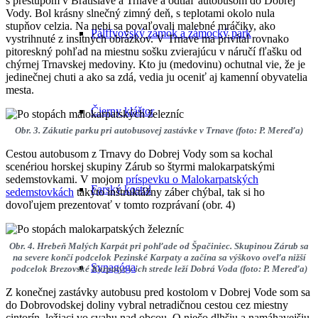
s prestupom v Bratislave a Trnave a odtiaľ autobusom do Dobrej
Vody. Bol krásny slnečný zimný deň, s teplotami okolo nula
stupňov celzia. Na nebi sa povaľovali malebné mráčiky, ako
Pálffyovský zámok a zámocký park
vystrihnuté z insitných obrázkov. V Trnave ma privítal rovnako
pitoreskný pohľad na miestnu sošku zvierajúcu v náručí fľašku od
chýrnej Trnavskej medoviny. Kto ju (medovinu) ochutnal vie, že je
jedinečnej chuti a ako sa zdá, vedia ju oceniť aj kamenní obyvatelia
mesta.
Čierny kláštor
Obr. 3. Zákutie parku pri autobusovej zastávke v Trnave (foto: P. Mereďa)
Cestou autobusom z Trnavy do Dobrej Vody som sa kochal
scenériou horskej skupiny Zárub so štyrmi malokarpatskými
sedemstovkami. V mojom
príspevku o Malokarpatských
Farský kostol
sedemstovkách
takýto inštruktážny záber chýbal, tak si ho
dovoľujem prezentovať v tomto rozprávaní (obr. 4)
Obr. 4. Hrebeň Malých Karpát pri pohľade od Špačiniec. Skupinou Zárub sa
na severe končí podcelok Pezinské Karpaty a začína sa výškovo oveľa nižší
Synagóga
podcelok Brezovské Karpaty; v ich strede leží Dobrá Voda (foto: P. Mereďa)
Z konečnej zastávky autobusu pred kostolom v Dobrej Vode som sa
do Dobrovodskej doliny vybral netradičnou cestou cez miestny
cintorín, ležiaci vo svahu nad obcou. O niečo dlhšiu a namáhavejšiu