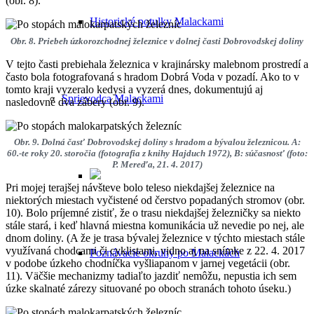
(obr. 8).
Historické potulky Malackami
Obr. 8. Priebeh úzkorozchodnej železnice v dolnej časti Dobrovodskej doliny
V tejto časti prebiehala železnica v krajinársky malebnom prostredí a
často bola fotografovaná s hradom Dobrá Voda v pozadí. Ako to v
tomto kraji vyzeralo kedysi a vyzerá dnes, dokumentujú aj
Sprievodca Malackami
nasledovné dva zábery (obr. 9).
Obr. 9. Dolná časť Dobrovodskej doliny s hradom a bývalou železnicou. A:
60.-te roky 20. storočia (fotografia z knihy Hajduch 1972), B: súčasnosť (foto:
P. Mereďa, 21. 4. 2017)
Pri mojej terajšej návšteve bolo teleso niekdajšej železnice na
niektorých miestach vyčistené od čerstvo popadaných stromov (obr.
10). Bolo príjemné zistiť, že o trasu niekdajšej železničky sa niekto
stále stará, i keď hlavná miestna komunikácia už nevedie po nej, ale
dnom doliny. (A že je trasa bývalej železnice v týchto miestach stále
využívaná chodcami či cyklistami, vidno aj na snímke z 22. 4. 2017
Poznávacie okruhy po Malackách
v podobe úzkeho chodníčka vyšliapanom v jarnej vegetácii (obr.
11). Väčšie mechanizmy tadiaľto jazdiť nemôžu, nepustia ich sem
úzke skalnaté zárezy situované po oboch stranách tohoto úseku.)