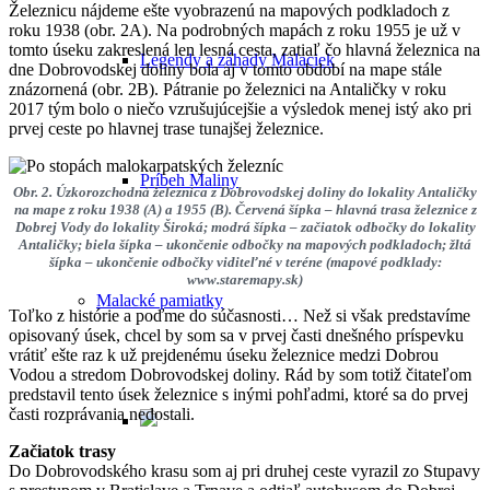
Železnicu nájdeme ešte vyobrazenú na mapových podkladoch z
roku 1938 (obr. 2A). Na podrobných mapách z roku 1955 je už v
tomto úseku zakreslená len lesná cesta, zatiaľ čo hlavná železnica na
Legendy a záhady Malaciek
dne Dobrovodskej doliny bola aj v tomto období na mape stále
znázornená (obr. 2B). Pátranie po železnici na Antaličky v roku
2017 tým bolo o niečo vzrušujúcejšie a výsledok menej istý ako pri
prvej ceste po hlavnej trase tunajšej železnice.
Príbeh Maliny
Obr. 2. Úzkorozchodná železnica z Dobrovodskej doliny do lokality Antaličky
na mape z roku 1938 (A) a 1955 (B). Červená šípka – hlavná trasa železnice z
Dobrej Vody do lokality Široká; modrá šípka – začiatok odbočky do lokality
Antaličky; biela šípka – ukončenie odbočky na mapových podkladoch; žltá
šípka – ukončenie odbočky viditeľné v teréne (mapové podklady:
www.staremapy.sk)
Malacké pamiatky
Toľko z histórie a poďme do súčasnosti… Než si však predstavíme
opisovaný úsek, chcel by som sa v prvej časti dnešného príspevku
vrátiť ešte raz k už prejdenému úseku železnice medzi Dobrou
Vodou a stredom Dobrovodskej doliny. Rád by som totiž čitateľom
predstavil tento úsek železnice s inými pohľadmi, ktoré sa do prvej
časti rozprávania nedostali.
Začiatok trasy
Do Dobrovodského krasu som aj pri druhej ceste vyrazil zo Stupavy