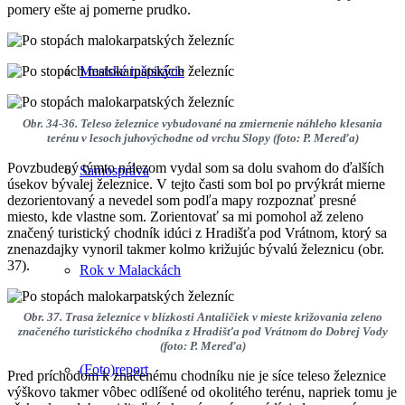
pomery ešte aj pomerne prudko.
Mestské inšpirácie
Obr. 34-36. Teleso železnice vybudované na zmiernenie náhleho klesania
terénu v lesoch juhovýchodne od vrchu Slopy (foto: P. Mereďa)
Povzbudený týmto nálezom vydal som sa dolu svahom do ďalších
Samospráva
úsekov bývalej železnice. V tejto časti som bol po prvýkrát mierne
dezorientovaný a nevedel som podľa mapy rozpoznať presné
miesto, kde vlastne som. Zorientovať sa mi pomohol až zeleno
značený turistický chodník idúci z Hradišťa pod Vrátnom, ktorý sa
znenazdajky vynoril takmer kolmo križujúc bývalú železnicu (obr.
37).
Rok v Malackách
Obr. 37. Trasa železnice v blízkosti Antaličiek v mieste križovania zeleno
značeného turistického chodníka z Hradišťa pod Vrátnom do Dobrej Vody
(foto: P. Mereďa)
(Foto)report
Pred príchodom k značenému chodníku nie je síce teleso železnice
výškovo takmer vôbec odlíšené od okolitého terénu, napriek tomu je