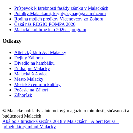
Príspevok k farebnosti fasády zámku v Malackách
Potulky Malackami, krypty, synagóga a múzeum
Rodina mojich predkov Vícenovcov zo Zohoru
Čaká nás REGIO POMPA 2026
Malacké kultúrne leto 2026 – program
Odkazy
Atletický klub AC Malacky
Dejiny Záhoria
Divadlo na hambálku
Ľudia pre Malacky
Malacká šošovica
Mesto Malacky
Mestské centrum kultúry
Počasie na Záhorí
Záhorí.sk
© Malacké pohľady - Internetový magazín o minulosti, súčasnosti a
budúcnosti Malaciek
Aká bola turistická sezóna 2018 v Malackách
Albert Reuss –
príbeh, ktorý minul Malacky