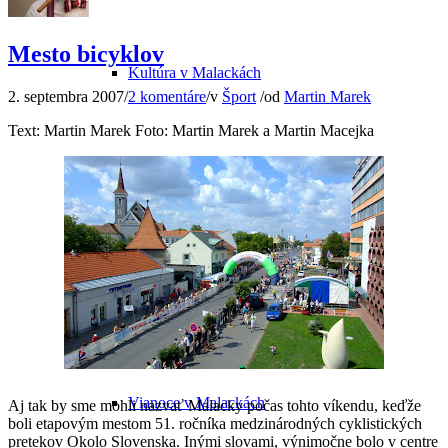
Mesto bicyklov
Kultúra v Malackách
2. septembra 2007
/
2 komentáre
/
v
Šport
/
od
Martin Marek
Text: Martin Marek Foto: Martin Marek a Martin Macejka
Múzeum Michala Tillnera
Dorozumiete sa v Malackách?
Vianoce v Malackách
Aj tak by sme mohli nazvať Malacky počas tohto víkendu, keďže
boli etapovým mestom 51. ročníka medzinárodných cyklistických
pretekov Okolo Slovenska. Inými slovami, výnimočne bolo v centre