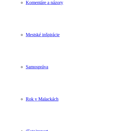
Komentáre a názory
Mestské inšpirácie
Samospráva
Rok v Malackách