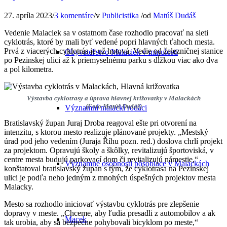
27. apríla 2023
/
3 komentáre
/
v
Publicistika
/
od
Matúš Dudáš
Vedenie Malaciek sa v ostatnom čase rozhodlo pracovať na sieti
cyklotrás, ktoré by mali byť vedené popri hlavných ťahoch mesta.
Prvá z viacerých cyklotrás je už hotová. Vedie od železničnej stanice
Obyvateľstvo Malaciek v minulosti
po Pezinskej ulici až k priemyselnému parku s dĺžkou viac ako dva
a pol kilometra.
Výstavba cyklotrasy a úprava hlavnej križovatky v Malackách
(Foto Matúš Dudáš)
Významní malackí rodáci
Bratislavský župan Juraj Droba reagoval ešte pri otvorení na
intenzitu, s ktorou mesto realizuje plánované projekty. „Mestský
úrad pod jeho vedením (Juraja Říhu pozn. red.) doslova chrlí projekt
za projektom. Opravujú školy a škôlky, revitalizujú športoviská, v
centre mesta budujú parkovací dom či revitalizujú námestie,“
Významné osobnosti pôsobiace v Malackách
konštatoval bratislavský župan s tým, že cyklotrasa na Pezinskej
ulici je podľa neho jedným z mnohých úspešných projektov mesta
Malacky.
Mesto sa rozhodlo iniciovať výstavbu cyklotrás pre zlepšenie
dopravy v meste. „Chceme, aby ľudia presadli z automobilov a ak
Macek
tak urobia, aby sa bezpečne pohybovali bicyklom po meste,“