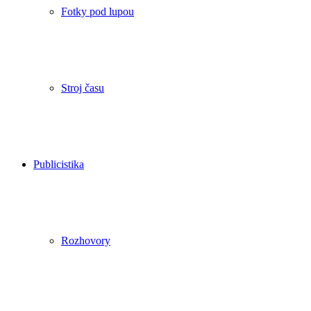
Fotky pod lupou
Stroj času
Publicistika
Rozhovory