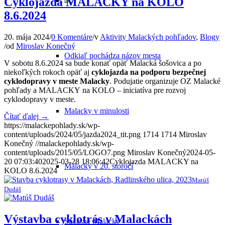
Cyklojazda MALACKY na KOLO
8.6.2024
20. mája 2024
/
0 Komentáre
/
v
Aktivity Malackých pohľadov
,
Blogy
/
od
Miroslav Konečný
Odkiaľ pochádza názov mesta
V sobotu 8.6.2024 sa bude konať opäť Malacká šošovica a po
niekoľkých rokoch opäť aj
cyklojazda na podporu bezpečnej
cyklodopravy v meste Malacky
. Podujatie organizuje OZ Malacké
pohľady a MALACKY na KOLO – iniciatíva pre rozvoj
cyklodopravy v meste.
Malacky v minulosti
Čítať ďalej
→
https://malackepohlady.sk/wp-
content/uploads/2024/05/jazda2024_tit.png
1714
1714
Miroslav
Konečný
//malackepohlady.sk/wp-
content/uploads/2015/05/LOGO7.png
Miroslav Konečný
2024-05-
20 07:03:40
2025-03-28 18:06:42
Cyklojazda MALACKY na
Malacky v 20. storočí
KOLO 8.6.2024
Matúš
Dudáš
Výstavba cyklotrás v Malackách
Súčasné Malacky