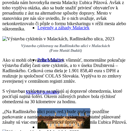
povedala nám hovorkyňa mesta Malacky Ľubica Pilzová. Avšak z
toho vyplýva otázka, ako sa bude snažiť priviesť obyvateľov k
presadnutiu z áut na alternatívne spôsoby dopravy. Mesto v
stanovisku pre nás síce uviedlo, že o nich uvažuje, avšak
nekonkretizovalo či pôjde o formu bikesharingu v réžii mesta alebo
Legendy a záhady Malaciek
súkromníka.
Výstavba cyklotrasy na Radlinského ulici v Malackách
(Foto Matúš Dudáš)
Príbeh Maliny
Ako si mohli obyvatelia Malaciek všimnúť, momentálne pokračuje
výstavba ďalšej časti siete cyklotrás, a to v úseku Družstevná –
Radlinského. Celková cena diela je 1.901 858,40 eura s DPH a
realizuje ju spoločnosť COLAS Slovakia. Vyplýva to zo zmluvy
zverejnenej v centrálnom registri zmlúv.
S výstavbou cyklotrasy sa spájajú aj dopravné obmedzenia, ktoré
Malacké pamiatky
pociťujú najmä šoféri. Okrem zúžených pruhov bola rýchlosť
obmedzená na 30 kilometrov za hodinu.
„(Na Radlinského ulici pozn. red.) bude zrušené pozdĺžne
parkovanie a namiesto neho bude cyklotrasa. Ostatné plánované
zásahy sú viac-menej kozmetické úpravy,“ doplnila Ľubica Pilzová.