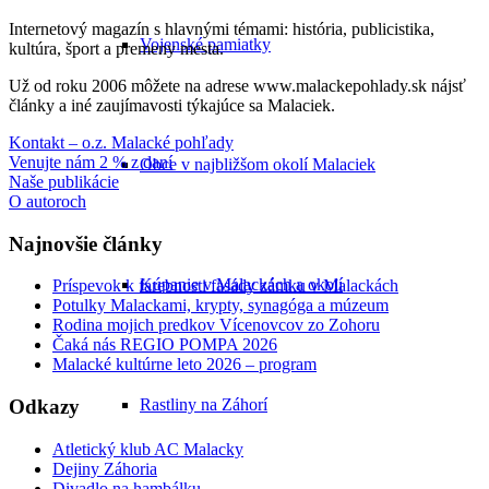
Internetový magazín s hlavnými témami: história, publicistika,
Vojenské pamiatky
kultúra, šport a premeny mesta.
Už od roku 2006 môžete na adrese www.malackepohlady.sk nájsť
články a iné zaujímavosti týkajúce sa Malaciek.
Kontakt – o.z. Malacké pohľady
Venujte nám 2 % z daní
Obce v najbližšom okolí Malaciek
Naše publikácie
O autoroch
Najnovšie články
Kúpanie v Malackách a okolí
Príspevok k farebnosti fasády zámku v Malackách
Potulky Malackami, krypty, synagóga a múzeum
Rodina mojich predkov Vícenovcov zo Zohoru
Čaká nás REGIO POMPA 2026
Malacké kultúrne leto 2026 – program
Odkazy
Rastliny na Záhorí
Atletický klub AC Malacky
Dejiny Záhoria
Divadlo na hambálku