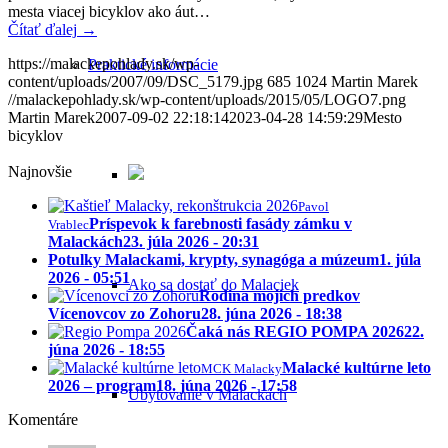
mesta viacej bicyklov ako áut…
Čítať ďalej
→
https://malackepohlady.sk/wp-
Praktické informácie
content/uploads/2007/09/DSC_5179.jpg
685
1024
Martin Marek
//malackepohlady.sk/wp-content/uploads/2015/05/LOGO7.png
Martin Marek
2007-09-02 22:18:14
2023-04-28 14:59:29
Mesto
bicyklov
Najnovšie
Pavol
Príspevok k farebnosti fasády zámku v
Vrablec
Malackách
23. júla 2026 - 20:31
Potulky Malackami, krypty, synagóga a múzeum
1. júla
2026 - 05:51
Ako sa dostať do Malaciek
Rodina mojich predkov
Vícenovcov zo Zohoru
28. júna 2026 - 18:38
Čaká nás REGIO POMPA 2026
22.
júna 2026 - 18:55
Malacké kultúrne leto
MCK Malacky
2026 – program
18. júna 2026 - 17:58
Ubytovanie v Malackách
Komentáre