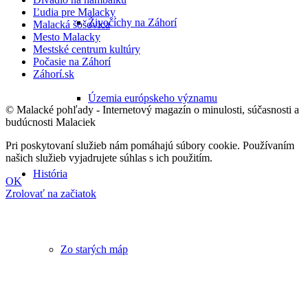
Ľudia pre Malacky
Živočíchy na Záhorí
Malacká šošovica
Mesto Malacky
Mestské centrum kultúry
Počasie na Záhorí
Záhorí.sk
Územia európskeho významu
© Malacké pohľady - Internetový magazín o minulosti, súčasnosti a
budúcnosti Malaciek
Pri poskytovaní služieb nám pomáhajú súbory cookie. Používaním
našich služieb vyjadrujete súhlas s ich použitím.
História
OK
Zrolovať na začiatok
Zo starých máp