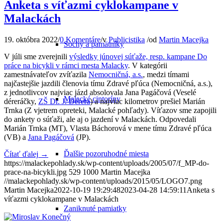
Anketa s víťazmi cyklokampane v
Malackách
19. októbra 2022
/
0 Komentáre
/
v
Publicistika
/
od
Martin Macejka
Sochy a pamätníky
V júli sme zverejnili
výsledky júnovej súťaže, resp. kampane Do
práce na bicykli v rámci mesta Malacky
. V kategórii
zamestnávateľov zvíťazila
Nemocničná, a.s.
, medzi tímami
najčastejšie jazdili členovia tímu Zdravé pľúca (Nemocničná, a.s.),
z jednotlivcov najviac jázd absolovala Jana Pagáčová (Veselé
Malacké cintoríny
déreráčky,
ZŠ Dr. J. Dérera
) a najviac kilometrov prešiel Marián
Trnka (Z vjetrem opreteki, Malacké pohľady). Víťazov sme zapojili
do ankety o súťaži, ale aj o jazdení v Malackách. Odpovedali
Marián Trnka (MT), Vlasta Báchorová v mene tímu Zdravé pľúca
(VB) a
Jana Pagáčová
(JP).
Ďalšie pozoruhodné miesta
Čítať ďalej
→
https://malackepohlady.sk/wp-content/uploads/2005/07/f_MP-do-
prace-na-bicykli.jpg
529
1000
Martin Macejka
//malackepohlady.sk/wp-content/uploads/2015/05/LOGO7.png
Martin Macejka
2022-10-19 19:29:48
2023-04-28 14:59:11
Anketa s
víťazmi cyklokampane v Malackách
Zaniknuté pamiatky