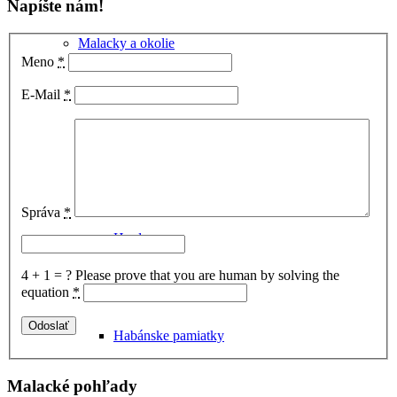
Napíšte nám!
Malacky a okolie
Meno
*
E-Mail
*
Správa
*
Hrady
4 + 1 = ?
Please prove that you are human by solving the
equation
*
Habánske pamiatky
Malacké pohľady