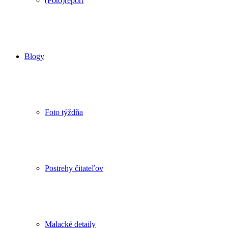
(Foto)report
Blogy
Foto týždňa
Postrehy čitateľov
Malacké detaily