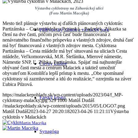
Výstavba cyklotrasy na Záhoráckej ulici
(Foto Martin Macejka)
Mesto tiež plánuje výstavbu aj ďalších plánovaných cyklotrás:
Partizánska – Cesta mládeže a Pezinská – Padzelek. Zákazka sa
Pálffyovský zámok a zámocký park
člení na dve časti, pričom prvá časť bude financovaná z
nenávratného finančného príspevku a vlastných zdrojov, druhá časť
má byť financovaná z vlastných zdrojov mesta. Cyklotrasa
Partizánska – Cesta mládeže má byť situovaná na uliciach Cesta
mládeže, Veľkomoravská, M.R. Štefánika, Mierové námestie,
Námestie SNP, Ľ. Zúbka, Partizánska. Spájať má najhustejšie
Čierny kláštor
obývané časti mesta a centrum Malaciek a taktiež umožniť
obyvateľom Kostolišťa lepší prístup k mestu. „Obe spomínané
cyklotrasy sú zazmluvnené a idú do realizácie,“ ozrejmila na záver
Ľubica Pilzová.
https://malackepohlady.sk/wp-content/uploads/2023/04/f_MP-
Farský kostol
cyklotrasy-malacky.jpg
529
1000
Matúš Dudáš
//malackepohlady.sk/wp-content/uploads/2015/05/LOGO7.png
Matúš Dudáš
2023-04-27 20:20:18
2023-04-26 11:21:11
Výstavba
cyklotrás v Malackách
Martin Macejka
Synagóga