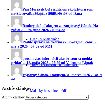
Pán Morávek bol riaditeĺom školy,ktorú som
Cyklomapa Malaciek
navštevovala...
30. júna 2026 - 03:08 od Dana
Doobrý deň, ďakujem za zaujímavý článok. Na
začiatku...
29. júna 2026 - 09:54 od
Úrady v Malackách
Pošlite správu na ekorinek2025@gmail.com
13.
mája 2026 - 07:09 od MM
prosím viac informácií ako by som sa mohla
pridať ....
12. mája 2026 - 22:20 od Valentina Liptak
Turisticko-informačná kancelária
Výborný článok. Ďakujem.
31. marca 2026 - 14:19
od
Archív článkov
Malacký hlas a iné médiá
Archív článkov