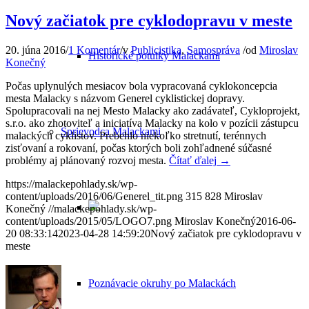
Nový začiatok pre cyklodopravu v meste
20. júna 2016
/
1 Komentár
/
v
Publicistika
,
Samospráva
/
od
Miroslav
Historické potulky Malackami
Konečný
Počas uplynulých mesiacov bola vypracovaná cyklokoncepcia
mesta Malacky s názvom Generel cyklistickej dopravy.
Spolupracovali na nej Mesto Malacky ako zadávateľ, Cykloprojekt,
s.r.o. ako zhotoviteľ a iniciatíva Malacky na kolo v pozícii zástupcu
Sprievodca Malackami
malackých cyklistov. Prebehlo niekoľko stretnutí, terénnych
zisťovaní a rokovaní, počas ktorých boli zohľadnené súčasné
problémy aj plánovaný rozvoj mesta.
Čítať ďalej
→
https://malackepohlady.sk/wp-
content/uploads/2016/06/Generel_tit.png
315
828
Miroslav
Konečný
//malackepohlady.sk/wp-
content/uploads/2015/05/LOGO7.png
Miroslav Konečný
2016-06-
20 08:33:14
2023-04-28 14:59:20
Nový začiatok pre cyklodopravu v
meste
Poznávacie okruhy po Malackách