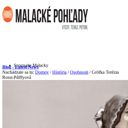
Spoznajte Malacky
Blog - Latest News
Nachádzate sa tu:
Domov
/
História
/
Osobnosti
/
Grófka Terézia
Rossi-Pálffyová
O Malackách