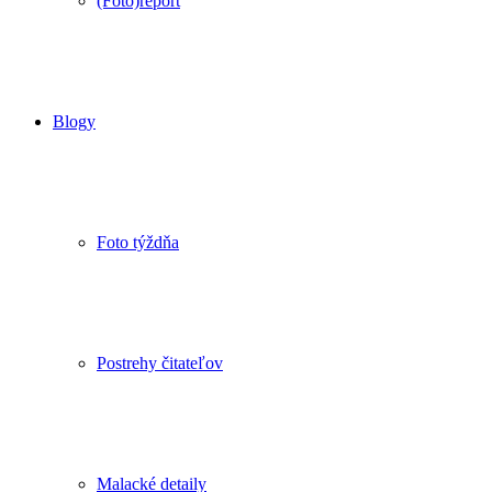
(Foto)report
Blogy
Foto týždňa
Postrehy čitateľov
Malacké detaily