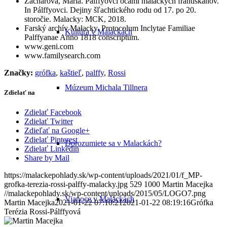
Zacharová, Mária. Pálffyovci očami malackých františkánov.
In Pálffyovci. Dejiny šľachtického rodu od 17. po 20.
storočie. Malacky: MCK, 2018.
Farský archív Malacky. Protocolum Inclytae Familiae
Kultúra v Malackách
Palffyanae Anno 1818 conscriptum.
www.geni.com
www.familysearch.com
Značky:
grófka
,
kaštieľ
,
palffy
,
Rossi
Múzeum Michala Tillnera
Zdielať na
Zdielať Facebook
Zdielať Twitter
Zdieľať na Google+
Zdielať Pinterest
Dorozumiete sa v Malackách?
Zdielať Linkedin
Share by Mail
https://malackepohlady.sk/wp-content/uploads/2021/01/f_MP-
grofka-terezia-rossi-palffy-malacky.jpg
529
1000
Martin Macejka
//malackepohlady.sk/wp-content/uploads/2015/05/LOGO7.png
Vianoce v Malackách
Martin Macejka
2021-01-22 07:10:21
2021-01-22 08:19:16
Grófka
Terézia Rossi-Pálffyová