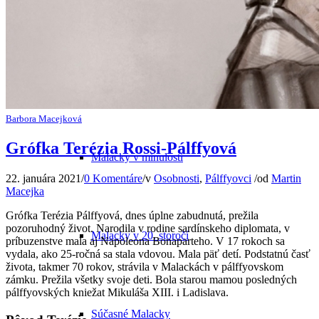
Odkiaľ pochádza názov mesta
Barbora Macejková
Grófka Terézia Rossi-Pálffyová
Malacky v minulosti
22. januára 2021
/
0 Komentáre
/
v
Osobnosti
,
Pálffyovci
/
od
Martin
Macejka
Grófka Terézia Pálffyová, dnes úplne zabudnutá, prežila
pozoruhodný život. Narodila v rodine sardínskeho diplomata, v
Malacky v 20. storočí
príbuzenstve mala aj Napoleona Bonaparteho. V 17 rokoch sa
vydala, ako 25-ročná sa stala vdovou. Mala päť detí. Podstatnú časť
života, takmer 70 rokov, strávila v Malackách v pálffyovskom
zámku. Prežila všetky svoje deti. Bola starou mamou posledných
pálffyovských kniežat Mikuláša XIII. i Ladislava.
Súčasné Malacky