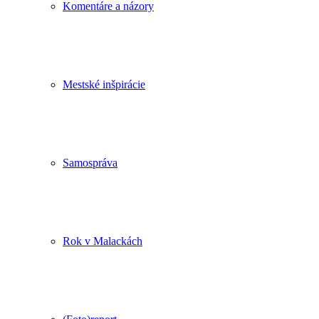
Komentáre a názory
Mestské inšpirácie
Samospráva
Rok v Malackách