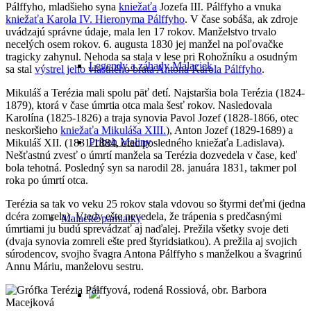
Pálffyho, mladšieho
syna
kniežaťa
Jozefa III. Pálffyho a vnuka
kniežaťa Karola IV. Hieronyma Pálffyho
. V čase sobáša, ak zdroje
uvádzajú správne údaje, mala len 17 rokov. Manželstvo trvalo
necelých osem rokov. 6. augusta 1830 jej manžel na poľovačke
tragicky zahynul. Nehoda sa stala v lese pri Rohožníku a osudným
Legendy a záhady Malaciek
sa stal
výstrel jeho vlastného brata Antona Karola Pálffyho
.
Mikuláš a Terézia mali spolu päť detí. Najstaršia bola Terézia (1824-
1879), ktorá v čase úmrtia otca mala šesť rokov. Nasledovala
Karolína (1825-1826) a traja synovia Pavol Jozef (1828-1866, otec
neskoršieho
kniežaťa Mikuláša XIII.
), Anton Jozef (1829-1689) a
Príbeh Maliny
Mikuláš XII. (1831-1884, otec posledného kniežaťa Ladislava).
Nešťastnú zvesť o úmrtí manžela sa Terézia dozvedela v čase, keď
bola tehotná. Posledný syn sa narodil 28. januára 1831, takmer pol
roka po úmrtí otca.
Terézia sa tak vo veku 25 rokov stala vdovou so štyrmi deťmi (jedna
dcéra zomrela). Vtedy ešte nevedela, že trápenia s predčasnými
Malacké pamiatky
úmrtiami ju budú sprevádzať aj naďalej. Prežila všetky svoje deti
(dvaja synovia zomreli ešte pred štyridsiatkou). A prežila aj svojich
súrodencov, svojho švagra Antona Pálffyho s manželkou a švagrinú
Annu Máriu, manželovu sestru.