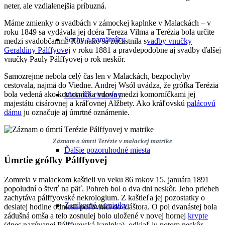
neter, ale vzdialenejšia príbuzná.
Máme zmienky o svadbách v zámockej kaplnke v Malackách – v
roku 1849 sa vydávala jej dcéra Tereza Vilma a Terézia bola určite
Sochy a pamätníky
medzi svadobčanmi. Rovnako sa zúčastnila s
vadby vnučky
Geraldíny Pálffyovej
v roku 1881 a pravdepodobne aj svadby ďalšej
vnučky Pauly Pálffyovej o rok neskôr.
Samozrejme nebola celý čas len v Malackách, bezpochyby
cestovala, najmä do Viedne. Andrej Wsól uvádza, že grófka Terézia
bola vedená ako komorníčka vdova medzi komorníčkami jej
Malacké cintoríny
majestátu cisárovnej a kráľovnej Alžbety. Ako kráľovskú
palácovú
dámu
ju označuje aj úmrtné oznámenie.
Záznam o úmrtí Terézie v malackej matrike
Ďalšie pozoruhodné miesta
Úmrtie grófky Pálffyovej
Zomrela v malackom kaštieli vo veku 86 rokov 15. januára 1891
popoludní o štvrť na päť. Pohreb bol o dva dni neskôr. Jeho priebeh
zachytáva pálffyovské nekrologium. Z kaštieľa jej pozostatky o
Zaniknuté pamiatky
desiatej hodine odniesli poľovníci do kláštora. O pol dvanástej bola
zádušná omša a telo zosnulej bolo uložené v novej hornej
krypte
(dnes nazývanej Pálffyovská kaplnka), odkiaľ ju potom neskôr