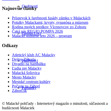
Osobnosti
Najnovšie články
Príspevok k farebnosti fasády zámku v Malackách
Potulky Malackami, krypty, synagóga a múzeum
Rodina mojich predkov Vícenovcov zo Zohoru
Čaká nás REGIO POMPA 2026
Genius Loci
Malacké kultúrne leto 2026 – program
Odkazy
Atletický klub AC Malacky
Dejiny Záhoria
Pálffyovci
Divadlo na hambálku
Ľudia pre Malacky
Malacká šošovica
Mesto Malacky
Mestské centrum kultúry
Počasie na Záhorí
Pamiatky
Záhorí.sk
© Malacké pohľady - Internetový magazín o minulosti, súčasnosti a
budúcnosti Malaciek