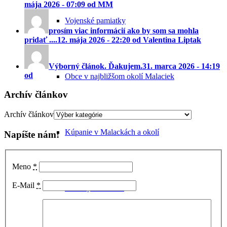
mája 2026 - 07:09 od MM
Vojenské pamiatky
prosím viac informácií ako by som sa mohla
pridať ....
12. mája 2026 - 22:20 od Valentina Liptak
Výborný článok. Ďakujem.
31. marca 2026 - 14:19
od
Obce v najbližšom okolí Malaciek
Archív článkov
Archív článkov
Kúpanie v Malackách a okolí
Napíšte nám!
Meno
*
E-Mail
*
Rastliny na Záhorí