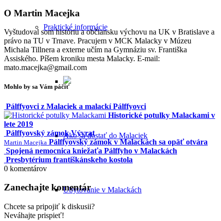
O
Martin Macejka
Praktické informácie
Vyštudoval som históriu a občiansku výchovu na UK v Bratislave a
právo na TU v Trnave. Pracujem v MCK Malacky v Múzeu
Michala Tillnera a externe učím na Gymnáziu sv. Františka
Assiského. Píšem kroniku mesta Malacky. E-mail:
mato.macejka@gmail.com
Mohlo by sa Vám páčiť
Pálffyovci z Malaciek a malackí Pálffyovci
Historické potulky Malackami v
lete 2019
Pálffyovský zámok Vývrat
Ako sa dostať do Malaciek
Pálffyovský zámok v Malackách sa opäť otvára
Martin Macejka
Spojená nemocnica kniežaťa Pálffyho v Malackách
Presbytérium františkánskeho kostola
0
komentárov
Zanechajte komentár
Ubytovanie v Malackách
Chcete sa pripojiť k diskusii?
Neváhajte prispieť!