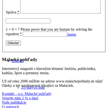
Živočíchy na Záhorí
Správa
*
1 + 0 = ?
Please prove that you are human by solving the
equation
*
Územia európskeho významu
Malacké pohľady
História
Internetový magazín s hlavnými témami: história, publicistika,
kultúra, šport a premeny mesta.
Už od roku 2006 môžete na adrese www.malackepohlady.sk nájsť
články a iné zaujímavosti týkajúce sa Malaciek.
Zo starých máp
Kontakt – o.z. Malacké pohľady
Venujte nám 2 % z daní
Naše publikácie
O autoroch