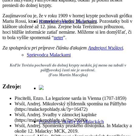
preniesli do dolnej krypty.
Zaujímavosťou je, že v roku 1909 v hornej krypte pochovali grófku
Mariu Rossi, ktorá zomrela vo Viedni 26. januára. Pozostatky boli v
Historické potulky Malackami
kláštore uložené až 12. júna. Zrejme bola Teréziinou príbuznou,
hoci bližšie informácie zatiaľ nemáme. Môžeme si len domýšľať, či
to bola vyššie spomenutá “
neter
”.
Za spoluprácu pri príprave článku ďakujem
Andrejovi Wsólovi
.
Sprievodca Malackami
Keďže Teréziu pochovali do dolnej krypty neskôr, jej meno na tabuli v
pálffyovskej časti nie je uvedené.
(Foto Martin Macejka)
Zdroje:
Piscitelli, Enzo. La legazione sarda in Vienna (1707-1859)
Wsól, Andrej. Mikulovský týždenník spomína na Pálffyho
(https://malackepohlady.sk/?p=16472)
Wsól, Andrej. Svadby v zámockej kaplnke
(https://malackepohlady.sk/?p=20680)
Poznávacie okruhy po Malackách
Wsól, Andrej. Spomienky pruského dôstojníka. In Malacky a
okolie 12. Malacky: MCK, 2019.