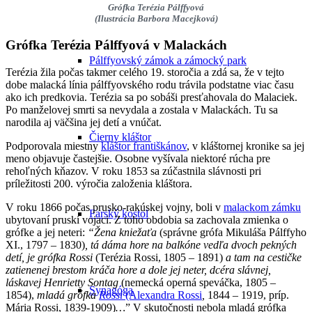
Grófka Terézia Pálffyová
(Ilustrácia Barbora Macejková)
Grófka Terézia Pálffyová v Malackách
Pálffyovský zámok a zámocký park
Terézia žila počas takmer celého 19. storočia a zdá sa, že v tejto
dobe malacká línia pálffyovského rodu trávila podstatne viac času
ako ich predkovia. Terézia sa po sobáši presťahovala do Malaciek.
Po manželovej smrti sa nevydala a zostala v Malackách. Tu sa
narodila aj väčšina jej detí a vnúčat.
Čierny kláštor
Podporovala miestny
kláštor františkánov
, v kláštornej kronike sa jej
meno objavuje častejšie. Osobne vyšívala niektoré rúcha pre
rehoľných kňazov. V roku 1853 sa zúčastnila slávnosti pri
príležitosti 200. výročia založenia kláštora.
V roku 1866 počas prusko-rakúskej vojny, boli v
malackom zámku
Farský kostol
ubytovaní pruskí vojaci. Z toho obdobia sa zachovala zmienka o
grófke a jej neteri:
“Žena kniežaťa
(správne grófa Mikuláša Pálffyho
XI., 1797 – 1830)
, tá dáma hore na balkóne vedľa dvoch pekných
detí, je grófka Rossi
(Terézia Rossi, 1805 – 1891)
a tam na cestičke
zatienenej brestom kráča hore a dole jej neter, dcéra slávnej,
láskavej Henrietty Sontag
(nemecká operná speváčka, 1805 –
Synagóga
1854),
mladá grófka
Rossi
(Alexandra Rossi
,
1844 – 1919, príp.
Mária Rossi, 1839-1909)
…
” V skutočnosti nebola mladá grófka