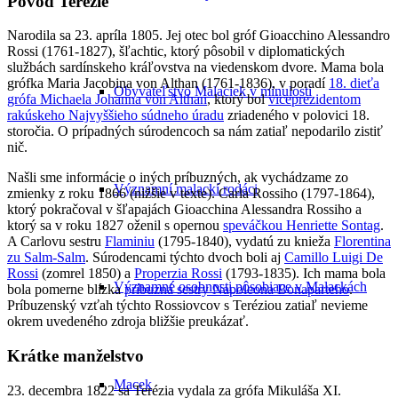
Pôvod Terézie
Narodila sa 23. apríla 1805. Jej otec bol gróf Gioacchino Alessandro
Rossi (1761-1827), šľachtic, ktorý pôsobil v diplomatických
službách sardínskeho kráľovstva na viedenskom dvore. Mama bola
grófka Maria Jacobina von Althan (1761-1836), v poradí
18. dieťa
Obyvateľstvo Malaciek v minulosti
grófa Michaela Johanna von Althan
, ktorý bol
viceprezidentom
rakúskeho Najvyššieho súdneho úradu
zriadeného v polovici 18.
storočia. O prípadných súrodencoch sa nám zatiaľ nepodarilo zistiť
nič.
Našli sme informácie o iných príbuzných, ak vychádzame zo
Významní malackí rodáci
zmienky z roku 1866 (nižšie v texte). Carla Rossiho (1797-1864),
ktorý pokračoval v šľapajách Gioacchina Alessandra Rossiho a
ktorý sa v roku 1827 oženil s opernou
speváčkou Henriette Sontag
.
A Carlovu sestru
Flaminiu
(1795-1840), vydatú zu knieža
Florentina
zu Salm-Salm
. Súrodencami týchto dvoch boli aj
Camillo Luigi De
Rossi
(zomrel 1850) a
Properzia Rossi
(1793-1835). Ich mama bola
Významné osobnosti pôsobiace v Malackách
bola pomerne blízka
príbuzná sestry Napoleona Bonaparteho
.
Príbuzenský vzťah týchto Rossiovcov s Teréziou zatiaľ nevieme
okrem uvedeného zdroja bližšie preukázať.
Krátke manželstvo
Macek
23. decembra 1822 sa Terézia vydala za grófa Mikuláša XI.