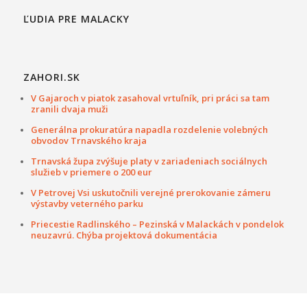
ĽUDIA PRE MALACKY
ZAHORI.SK
V Gajaroch v piatok zasahoval vrtuľník, pri práci sa tam
zranili dvaja muži
Generálna prokuratúra napadla rozdelenie volebných
obvodov Trnavského kraja
Trnavská župa zvýšuje platy v zariadeniach sociálnych
služieb v priemere o 200 eur
V Petrovej Vsi uskutočnili verejné prerokovanie zámeru
výstavby veterného parku
Priecestie Radlinského – Pezinská v Malackách v pondelok
neuzavrú. Chýba projektová dokumentácia