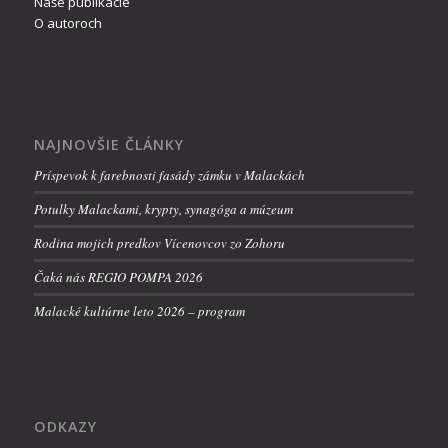
Naše publikácie
O autoroch
NAJNOVŠIE ČLÁNKY
Príspevok k farebnosti fasády zámku v Malackách
Potulky Malackami, krypty, synagóga a múzeum
Rodina mojich predkov Vícenovcov zo Zohoru
Čaká nás REGIO POMPA 2026
Malacké kultúrne leto 2026 – program
ODKAZY