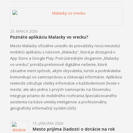
23. MARCA 2026
Poznáte aplikáciu Malacky vo vrecku?
Mesto Malacky oficiálne uviedlo do prevádzky novú mestskú
mobilnú aplikáciu s názvom „Malacky“, ktorá je dostupná v
App Store a Google Play. Pod ústredným sloganom „Malacky
vo vrecku“ prináša prelomové digitálne riešenie, ktoré
zásadne mení spôsob, akým obyvatelia, turisti a podnikatelia
komunikujú so samosprávou a získavajú informácie. Aplikácia
nielenže združuje všetky informácie o každodennom živote v
meste, ale ako jedna z prvých samospráv na Slovensku
integruje priamo do mobilného rozhrania špecializovaného
asistenta na báze umelej inteligencie a profesionálny
geografický informačný systém (GIS).
15. JANUÁRA 2026
Mesto prijíma žiadosti o dotácie na rok