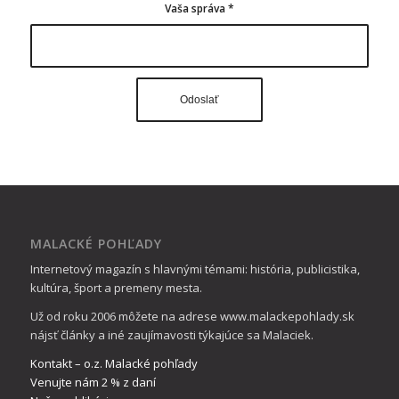
Vaša správa
*
MALACKÉ POHĽADY
Internetový magazín s hlavnými témami: história, publicistika,
kultúra, šport a premeny mesta.
Už od roku 2006 môžete na adrese www.malackepohlady.sk
nájsť články a iné zaujímavosti týkajúce sa Malaciek.
Kontakt – o.z. Malacké pohľady
Venujte nám 2 % z daní