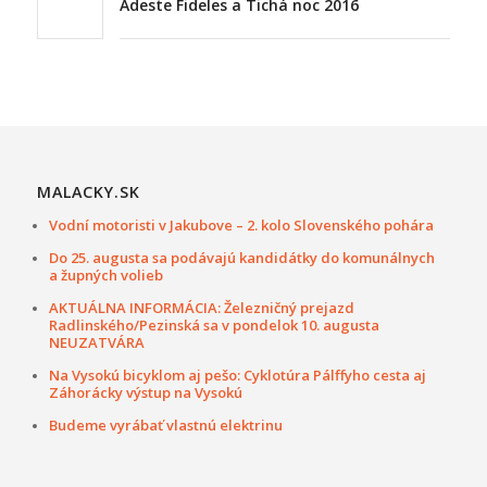
Adeste Fideles a Tichá noc 2016
MALACKY.SK
Vodní motoristi v Jakubove – 2. kolo Slovenského pohára
Do 25. augusta sa podávajú kandidátky do komunálnych
a župných volieb
AKTUÁLNA INFORMÁCIA: Železničný prejazd
Radlinského/Pezinská sa v pondelok 10. augusta
NEUZATVÁRA
Na Vysokú bicyklom aj pešo: Cyklotúra Pálffyho cesta aj
Záhorácky výstup na Vysokú
Budeme vyrábať vlastnú elektrinu