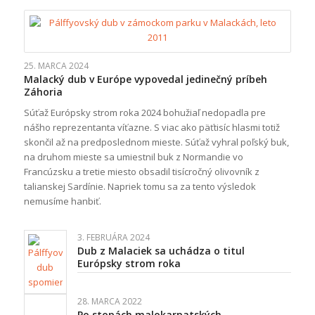
25. MARCA 2024
Malacký dub v Európe vypovedal jedinečný príbeh
Záhoria
Súťaž Európsky strom roka 2024 bohužiaľ nedopadla pre
nášho reprezentanta víťazne. S viac ako päťtisíc hlasmi totiž
skončil až na predposlednom mieste. Súťaž vyhral poľský buk,
na druhom mieste sa umiestnil buk z Normandie vo
Francúzsku a tretie miesto obsadil tisícročný olivovník z
talianskej Sardínie. Napriek tomu sa za tento výsledok
nemusíme hanbiť.
3. FEBRUÁRA 2024
Dub z Malaciek sa uchádza o titul
Európsky strom roka
28. MARCA 2022
Po stopách malokarpatských