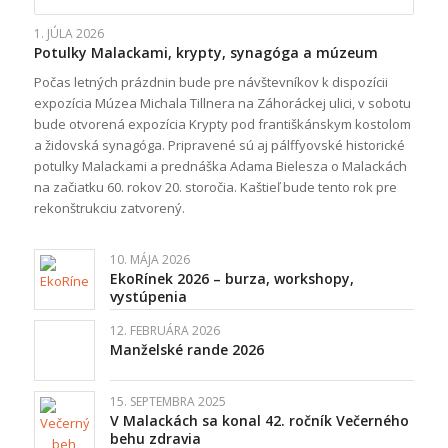
1. JÚLA 2026
Potulky Malackami, krypty, synagóga a múzeum
Počas letných prázdnin bude pre návštevníkov k dispozícii
expozícia Múzea Michala Tillnera na Záhoráckej ulici, v sobotu
bude otvorená expozícia Krypty pod františkánskym kostolom
a židovská synagóga. Pripravené sú aj pálffyovské historické
potulky Malackami a prednáška Adama Bielesza o Malackách
na začiatku 60. rokov 20. storočia. Kaštieľ bude tento rok pre
rekonštrukciu zatvorený.
10. MÁJA 2026
EkoRínek 2026 – burza, workshopy,
vystúpenia
12. FEBRUÁRA 2026
Manželské rande 2026
15. SEPTEMBRA 2025
V Malackách sa konal 42. ročník Večerného
behu zdravia