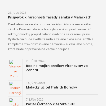
23. JÚLA 2026
Príspevok k farebnosti fasády zámku v Malackách
Pred letom sa začala obnova fasády nádvoria malackého
zámku. Prvé vizualizácie boli vytvorené už pred takmer 20
rokmi, pôvodný projekt celého nádvoria sa časom upravil.
Výsledkom bude svetlá fasáda a zelené okná a na jar 2027
kompletne zrekonštruované nádvorie – aj celá jeho plocha,
ktorá bude pripravená na väčšie podujatia.
28. JÚNA 2026
Rodina mojich predkov Vícenovcov zo
Zohoru
16. JÚNA 2026
Malacký učiteľ Fridrich Borecký
7. JÚNA 2026
Požiar Čierneho kláštora 1910